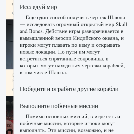
начать сохранение данных мира»
Исследуй мир
9 августа 2024
2 711
0
0
Еще один способ получить чертеж Шлюпа
— исследовать огромный открытый мир Skull
and Bones. Действие игры разворачивается в
вымышленной версии Индийского океана, и
игроки могут плавать по нему и открывать
новые локации. По пути им могут
встретиться спрятанные сокровища, в
которых могут находиться чертежи кораблей,
в том числе Шлюпа.
Все новые функции в режиме карьеры EA
FC 25
Победите и ограбите другие корабли
9 августа 2024
2 096
0
2
Выполните побочные миссии
Помимо основных миссий, в игре есть и
побочные миссии, которые игроки могут
выполнять. Эти миссии, возможно, и не