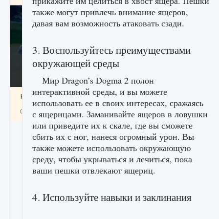
прикажите им целиться в хвост ящера. Пешки
также могут привлечь внимание ящеров,
давая вам возможность атаковать сзади.
3. Воспользуйтесь преимуществами
окружающей среды
Мир Dragon’s Dogma 2 полон
интерактивной среды, и вы можете
Как включить чат в Fortnite
использовать ее в своих интересах, сражаясь
9 августа 2024
1 335
0
0
с ящерицами. Заманивайте ящеров в ловушки
или приведите их к скале, где вы сможете
сбить их с ног, нанеся огромный урон. Вы
также можете использовать окружающую
среду, чтобы укрываться и лечиться, пока
ваши пешки отвлекают ящериц.
4. Используйте навыки и заклинания