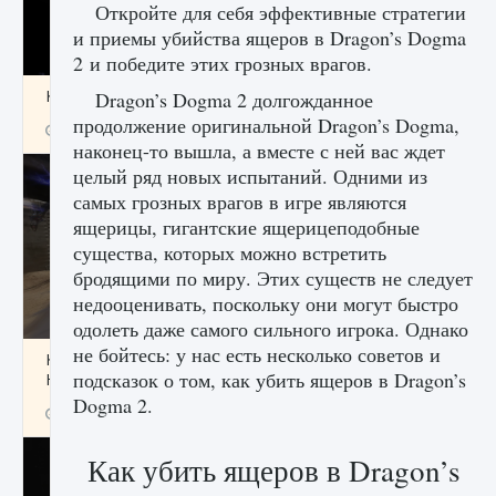
Откройте для себя эффективные стратегии
и приемы убийства ящеров в Dragon’s Dogma
2 и победите этих грозных врагов.
Как получить Thunder Egg в Stardew Valley
Dragon’s Dogma 2 долгожданное
продолжение оригинальной Dragon’s Dogma,
9 августа 2024
1 244
0
0
наконец-то вышла, а вместе с ней вас ждет
целый ряд новых испытаний. Одними из
самых грозных врагов в игре являются
ящерицы, гигантские ящерицеподобные
существа, которых можно встретить
бродящими по миру. Этих существ не следует
недооценивать, поскольку они могут быстро
одолеть даже самого сильного игрока. Однако
не бойтесь: у нас есть несколько советов и
Как исправить неработающие награды For
подсказок о том, как убить ящеров в Dragon’s
Honor
Dogma 2.
9 августа 2024
1 205
0
0
Как убить ящеров в Dragon’s