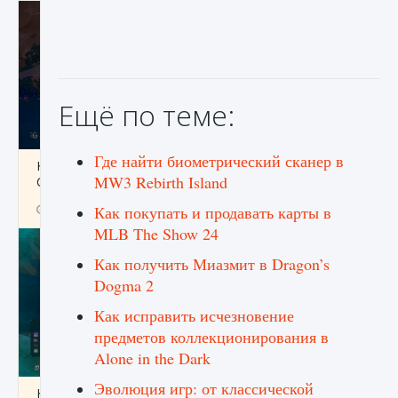
Ещё по теме:
Где найти биометрический сканер в
Как разблокировать заклинание Крист в
MW3 Rebirth Island
Creatures of Ava
9 августа 2024
1 393
0
Как покупать и продавать карты в
0
MLB The Show 24
Как получить Миазмит в Dragon’s
Dogma 2
Как исправить исчезновение
предметов коллекционирования в
Alone in the Dark
Эволюция игр: от классической
Как приручить существ из степей Тамура в