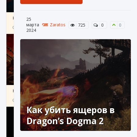
Как создавать предметы в Creatures of Ava
25
марта
Zaratos
725
0
0
9 августа 2024
1 266
0
0
2024
Как найти Гробницу Изгоев в Diablo 4
9 августа 2024
1 337
0
0
Как убить ящеров в
Dragon’s Dogma 2