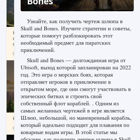
Bones
Узнайте, как получить чертеж шлюпа в
Skull and Bones. Изучите стратегии и советы,
Как исправить ошибку Palworld «Идет
которые помогут разблокировать этот
сохранение мира — Невозможно начать
необходимый предмет для пиратских
сохранение данных мира»
приключений.
9 августа 2024
2 511
0
0
Skull and Bones — долгожданная игра от
Ubisoft, выход которой запланирован на 2022
год. Это игра о морских боях, которая
отправляет игроков в приключение в
открытом море, где они смогут участвовать в
эпических битвах и строить свой
собственный флот кораблей. . Одним из
самых желанных чертежей в игре является
Шлюп, небольшой, но маневренный корабль,
Как заработать медали лиги Clash of Clans
который идеально подходит для плавания по
9 августа 2024
2 599
0
1
коварные водам игры. В этой статье мы
обсудим, как получить чертеж шлюпа в Skull