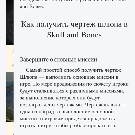
and Bones.
Как получить чертеж шлюпа в
Skull and Bones
лицензии, лиги, команды и стадионы в EA
FC 25
Завершите основные миссии
9 августа 2024
2 395
0
2
Самый простой способ получить чертеж
Шлюпа — выполнить основные миссии в
игре. По мере продвижения по сюжету игроки
будут сталкиваться с различными миссиями,
за выполнение которых они будут
вознаграждены чертежами. Чертеж шлюпа —
одна из наград за выполнение основной
миссии, и игрокам придется продолжать
играть в игру, чтобы разблокировать его.
Как исправить ошибку Palworld EPalworld
«Идет сохранение мира — Невозможно