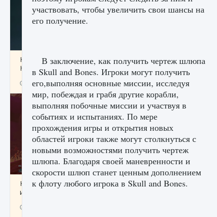
участвовать, чтобы увеличить свои шансы на
его получение.
Как проверить статус сервера Delta Force
В заключение, как получить чертеж шлюпа
Hawk Ops
в Skull and Bones. Игроки могут получить
его,выполняя основные миссии, исследуя
9 августа 2024
1 286
0
0
мир, побеждая и грабя другие корабли,
выполняя побочные миссии и участвуя в
событиях и испытаниях. По мере
прохождения игры и открытия новых
областей игроки также могут столкнуться с
новыми возможностями получить чертеж
шлюпа. Благодаря своей маневренности и
скорости шлюп станет ценным дополнением
к флоту любого игрока в Skull and Bones.
Как приручить существ джунглей Нари в
игре Creatures of Ava
9 августа 2024
1 218
0
0