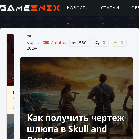
НОВОСТИ
СТАТЬИ
ОБ
25
марта
Zaratos
550
0
0
2024
Подробное руководство по получению
самоцветов Brawl Stars
10 августа 2024
2 685
0
1
Как получить чертеж
шлюпа в Skull and