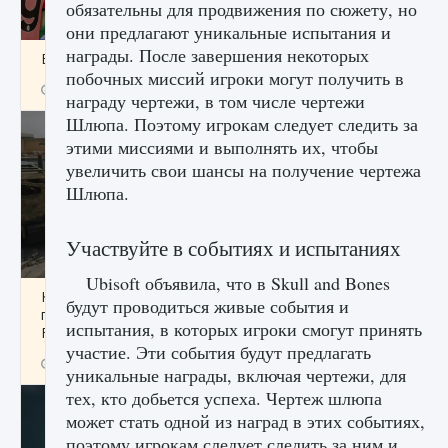
обязательны для продвижения по сюжету, но
они предлагают уникальные испытания и
награды. После завершения некоторых
Входят ли «Милан» и «Интер» в EA FC 25
побочных миссий игроки могут получить в
9 августа 2024
2 064
0
1
награду чертежи, в том числе чертежи
Шлюпа. Поэтому игрокам следует следить за
этими миссиями и выполнять их, чтобы
увеличить свои шансы на получение чертежа
Шлюпа.
Участвуйте в событиях и испытаниях
Ubisoft объявила, что в Skull and Bones
Как исправить текстовую ошибку
будут проводиться живые события и
пользовательского интерфейса Delta
испытания, в которых игроки смогут принять
Force Hawk Ops
участие. Эти события будут предлагать
9 августа 2024
1 945
0
0
уникальные награды, включая чертежи, для
тех, кто добьется успеха. Чертеж шлюпа
может стать одной из наград в этих событиях,
поэтому игрокам следует следить за ним и