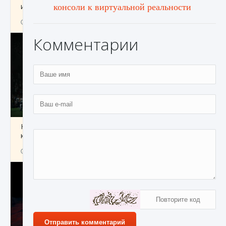
консоли к виртуальной реальности
игре Creatures of Ava
9 августа 2024
1 164
0
0
Комментарии
Как исправить ошибку EA FC 25 beta,
которая не работает
9 августа 2024
1 370
0
0
Отправить комментарий