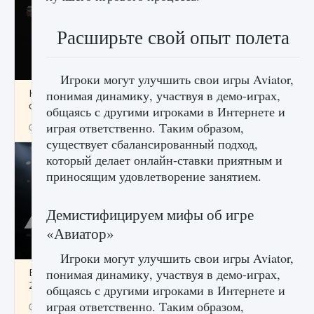
Расширьте свой опыт полета
Игроки могут улучшить свои игры Aviator,
Как разблокировать чертеж счастливого
понимая динамику, участвуя в демо-играх,
оружия в MW3 и Warzone
общаясь с другими игроками в Интернете и
играя ответственно. Таким образом,
9 августа 2024
1 151
0
0
существует сбалансированный подход,
который делает онлайн-ставки приятным и
приносящим удовлетворение занятием.
Демистифицируем мифы об игре
«Авиатор»
Игроки могут улучшить свои игры Aviator,
Все новые функции Ultimate Team в EA FC
понимая динамику, участвуя в демо-играх,
25
общаясь с другими игроками в Интернете и
играя ответственно. Таким образом,
9 августа 2024
1 297
0
0