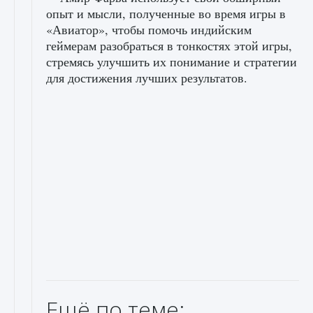
опыт и мысли, полученные во время игры в
«Авиатор», чтобы помочь индийским
геймерам разобраться в тонкостях этой игры,
стремясь улучшить их понимание и стратегии
для достижения лучших результатов.
Ещё по теме: