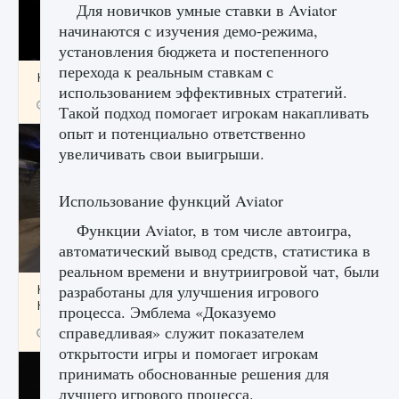
Для новичков умные ставки в Aviator
начинаются с изучения демо-режима,
установления бюджета и постепенного
перехода к реальным ставкам с
Как получить Thunder Egg в Stardew Valley
использованием эффективных стратегий.
9 августа 2024
1 244
0
0
Такой подход помогает игрокам накапливать
опыт и потенциально ответственно
увеличивать свои выигрыши.
Использование функций Aviator
Функции Aviator, в том числе автоигра,
автоматический вывод средств, статистика в
реальном времени и внутриигровой чат, были
Как исправить неработающие награды For
разработаны для улучшения игрового
Honor
процесса. Эмблема «Доказуемо
справедливая» служит показателем
9 августа 2024
1 205
0
0
открытости игры и помогает игрокам
принимать обоснованные решения для
лучшего игрового процесса.