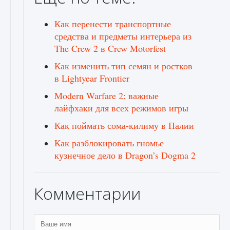
Как перенести транспортные
средства и предметы интерьера из
The Crew 2 в Crew Motorfest
Как изменить тип семян и ростков
в Lightyear Frontier
Modern Warfare 2: важные
лайфхаки для всех режимов игры
Как поймать сома-килиму в Палии
Как разблокировать гномье
кузнечное дело в Dragon’s Dogma 2
Комментарии