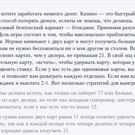
 хотите заработать немного денег. Казино — это быстрый 
способ потерять деньги, еслиты не знаешь, что делаешь.
самый безопасный вариант — блэкджек. Принимая разум
Цель игры состоит в том, чтобы максимально приблизитьс
я. Игроки начинают с двух карт и могут получить больше
вам не нужно беспокоиться ни о ком другом за столом. В
 своих картах, чем у дилера, не превышая 21. В свой ход
ельную карту, «встать», чтобы удержать карту, которая у
удвоить ставку. Если у вас есть две одинаковые карты, в
и и позволит вам разыграть каждую отдельно. Если вам ко
экджек и выплата 2-1. Вот несколько стратегий для выиг
ье должен встать, как только он наберет 17 или больше,
 из карт дилера, но если она младшая (например, шесте
новиться, если у вас есть что-то выше 12.
 сумма ваших двух карт равна 11 всегда полезно удвоить
ть, так как в каждой колоде есть четыре десятки и четыр
ь хорошие шансы получить 21.