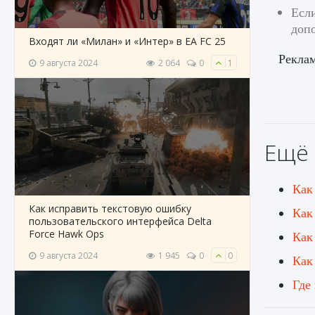
Если
доп
Входят ли «Милан» и «Интер» в EA FC 25
Рекла
9 августа 2024
2 064
0
1
Ещё 
Как
Как исправить текстовую ошибку
Как 
пользовательского интерфейса Delta
Force Hawk Ops
Как
9 августа 2024
1 945
0
0
Как
Где