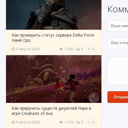
Ком
Как проверить статус сервера Delta Force
Hawk Ops
9 августа 2024
1 286
0
0
Отправ
Как приручить существ джунглей Нари в
игре Creatures of Ava
28 мар
9 августа 2024
1 218
0
0