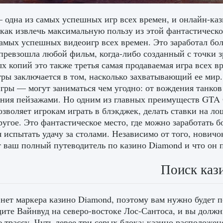
одна из самых успешных игр всех времен, и онлайн-каз
 как извлечь максимальную пользу из этой фантастическо
самых успешных видеоигр всех времен. Это заработал бол
превзошла любой фильм, когда-либо созданный с точки з
х копий это также третья самая продаваемая игра всех вре
гры заключается в том, насколько захватывающий ее мир
гры — могут заниматься чем угодно: от вождения танков
ния пейзажами. Но одним из главных преимуществ GTA 
озволяет игрокам играть в блэкджек, делать ставки на лош
ругое. Это фантастическое место, где можно заработать 
 испытать удачу за столами. Независимо от того, новичок
т ваш полный путеводитель по казино Diamond и что он п
Поиск каз
 нет маркера казино Diamond, поэтому вам нужно будет 
щите Вайнвуд на северо-востоке Лос-Сантоса, и вы долж
 трассу. Чуть левее три серых блока; казино расположен