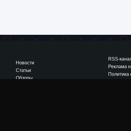
 исправить, что Counter-Strike
править, что Counter-Strike 2 CS2 не запускается? Не см
тво по устранению проблемы.
возникли проблемы с запуском Counter-Strike 2 (CS2)? Е
ый шутер, который существует с 1999 года и продолжает
ю, он может страдать от множества проблем, которые ме