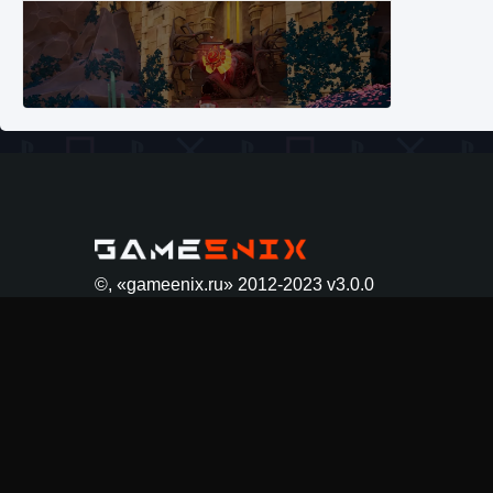
Как разблокировать заклинание Крист в
Creatures of Ava
9 августа 2024
1 393
0
0
Как
Как ис
руководс
У вас 
популярн
сожалени
Как приручить существ из степей Тамура в