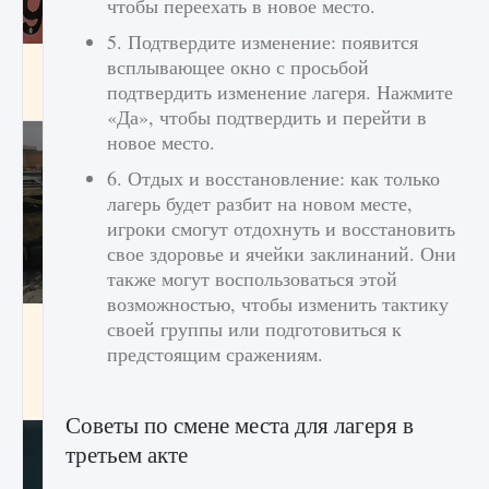
чтобы переехать в новое место.
5. Подтвердите изменение: появится
Входят ли «Милан» и «Интер» в EA FC 25
всплывающее окно с просьбой
подтвердить изменение лагеря. Нажмите
9 августа 2024
2 064
0
1
«Да», чтобы подтвердить и перейти в
новое место.
6. Отдых и восстановление: как только
лагерь будет разбит на новом месте,
игроки смогут отдохнуть и восстановить
свое здоровье и ячейки заклинаний. Они
также могут воспользоваться этой
возможностью, чтобы изменить тактику
Как исправить текстовую ошибку
своей группы или подготовиться к
пользовательского интерфейса Delta
предстоящим сражениям.
Force Hawk Ops
9 августа 2024
1 945
0
0
Советы по смене места для лагеря в
третьем акте