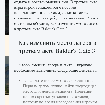
отдыха и восстановления сил. В третьем акте
игры игроки знакомятся с новыми
испытаниями и квестами, а смена лагеря
становится решающей для выживания. В этой
статье мы обсудим, как изменить место лагеря
в третьем акте Baldur's Gate 3.
лицензии, лиги, команды и стадионы в EA
Как изменить место лагеря в
FC 25
третьем акте Baldur's Gate 3
9 августа 2024
2 395
0
2
Чтобы сменить лагерь в Акте 3 игрокам
необходимо выполнить следующие действия:
1. Найдите новое место для кемпинга.
Первым делом нужно найти подходящее
место для нового кемпинга. Подземье
полно скрытых уголков и закоулков,
Как исправить ошибку Palworld EPalworld
поэтому во время исследования игрокам
«Идет сохранение мира — Невозможно