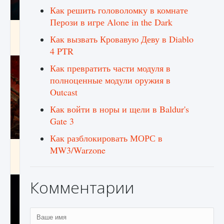
Как решить головоломку в комнате
Перози в игре Alone in the Dark
Как создавать предметы в Creatures of Ava
Как вызвать Кровавую Деву в Diablo
9 августа 2024
1 266
0
0
4 PTR
Как превратить части модуля в
полноценные модули оружия в
Outcast
Как войти в норы и щели в Baldur's
Gate 3
Как разблокировать МОРС в
Как найти Гробницу Изгоев в Diablo 4
MW3/Warzone
9 августа 2024
1 337
0
0
Комментарии