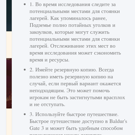
1. Во время исследования следите за
потенциальными местами для стоянки
лагерей. Как упоминалось ранее,
Подземье полно потайных уголков и
закоулков, которые могут служить
Как проверить статус сервера Delta Force
потенциальными местами для стоянки
Hawk Ops
лагерей. Отслеживание этих мест во
время исследования может сэкономить
9 августа 2024
1 286
0
0
время и ресурсы.
2. Имейте резервную копию. Всегда
полезно иметь резервную копию на
случай, если первый вариант окажется
неподходящим. Это может помочь
игрокам не быть застигнутыми врасплох
и не отступать.
3. Используйте быстрое путешествие.
Как приручить существ джунглей Нари в
игре Creatures of Ava
Быстрое путешествие доступно в Baldur's
Gate 3 и может быть удобным способом
9 августа 2024
1 218
0
0
переключения между лагерями.