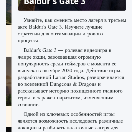
Baldur's Gate 3
Узнайте, как сменить место лагеря в третьем
акте Baldur's Gate 3. Изучите лучшие
Как исправить ошибку Palworld «Идет
стратегии для оптимизации игрового
сохранение мира — Невозможно начать
процесса.
сохранение данных мира»
Baldur's Gate 3 — ролевая видеоигра в
9 августа 2024
2 511
0
0
жанре экшн, завоевавшая огромную
популярность среди геймеров с момента ее
выпуска в октябре 2020 года. Действие игры,
разработанной Larian Studios, разворачивается
во вселенной Dungeons & Dragons и
рассказывает историю похищенного главного
героя. и заражен паразитом, изменяющим
сознание.
Как заработать медали лиги Clash of Clans
Одной из ключевых особенностей игры
является возможность исследовать различные
9 августа 2024
2 599
0
1
локации и разбивать палаточные лагеря для