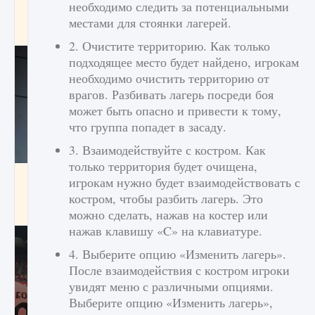
необходимо следить за потенциальными
начать сохранение данных мира»
местами для стоянки лагерей.
9 августа 2024
2 711
0
0
2. Очистите территорию. Как только
подходящее место будет найдено, игрокам
необходимо очистить территорию от
врагов. Разбивать лагерь посреди боя
может быть опасно и привести к тому,
что группа попадет в засаду.
3. Взаимодействуйте с костром. Как
только территория будет очищена,
Все новые функции в режиме карьеры EA
игрокам нужно будет взаимодействовать с
FC 25
костром, чтобы разбить лагерь. Это
9 августа 2024
2 096
0
2
можно сделать, нажав на костер или
нажав клавишу «C» на клавиатуре.
4. Выберите опцию «Изменить лагерь».
После взаимодействия с костром игроки
увидят меню с различными опциями.
Выберите опцию «Изменить лагерь»,