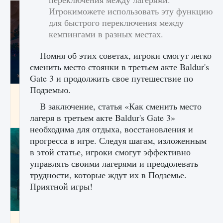
Игрокиможете использовать эту функцию
для быстрого переключения между
кемпингами в разных местах.
Помня об этих советах, игроки смогут легко
сменить место стоянки в третьем акте Baldur's
Gate 3 и продолжить свое путешествие по
Подземью.
Как разблокировать заклинание Крист в
Creatures of Ava
В заключение, статья «Как сменить место
лагеря в третьем акте Baldur's Gate 3»
9 августа 2024
1 393
0
0
необходима для отдыха, восстановления и
прогресса в игре. Следуя шагам, изложенным
в этой статье, игроки смогут эффективно
управлять своими лагерями и преодолевать
трудности, которые ждут их в Подземье.
Приятной игры!
Как приручить существ из степей Тамура в