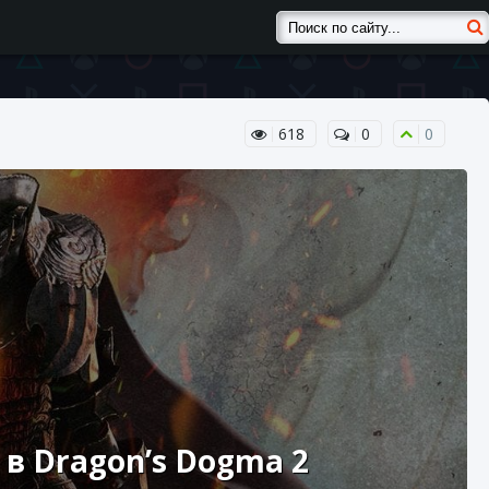
618
0
0
в Dragon’s Dogma 2