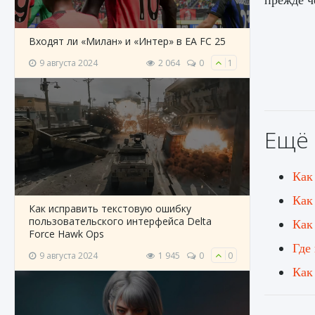
Входят ли «Милан» и «Интер» в EA FC 25
9 августа 2024
2 064
0
1
Ещё 
Как
Как
Как исправить текстовую ошибку
пользовательского интерфейса Delta
Как
Force Hawk Ops
Где
9 августа 2024
1 945
0
0
Как