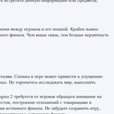
ете встретить ценную информацию или предметы,
ения между игроком и его пешкой. Крайне важно
ного финала. Чем выше связь, тем больше вероятность
еталям. Спешка в игре может привести к упущению
ал. Не торопитесь исследовать мир, выполнять
ogma 2 требуется от игроков обращать внимание на
естов, построение отношений с товарищами и
я истинного финала. Не забудьте сохранить игру,
утешествием к истинному финалу.