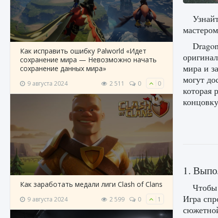
Узнайт
мастером
Dragon
Как исправить ошибку Palworld «Идет
оригинал
сохранение мира — Невозможно начать
мира и з
сохранение данных мира»
могут до
9 августа 2024
2 511
0
0
которая 
концовку
1. Выпо
Как заработать медали лиги Clash of Clans
Чтобы 
Игра спр
9 августа 2024
2 599
0
1
сюжетной