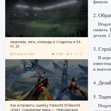
финала.
2. Обра
Dragon
сюжета. 
детали. 
лицензии, лиги, команды и стадионы в EA
FC 25
3. Стро
9 августа 2024
2 395
0
2
В игре
известны
и выполн
4. Дела
5. Тщат
Drago
Как исправить ошибку Palworld EPalworld
«Идет сохранение мира — Невозможно