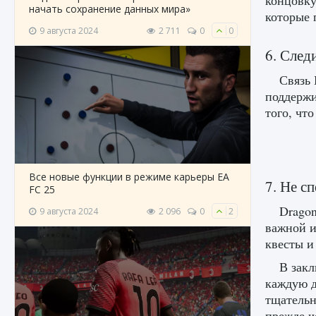
концовку
начать сохранение данных мира»
которые 
9 августа 2024
2 711
0
0
6. Следи
Связь 
поддержи
того, чт
Все новые функции в режиме карьеры EA
7. Не с
FC 25
Dragon
9 августа 2024
2 096
0
2
важной и
квесты и
В закл
каждую д
тщательн
прежде ч