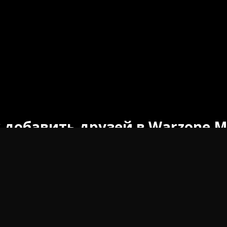
 добавить друзей в Warzone M
 как добавить друзей в Warzone Mobile и улучшить свои
тва.
e Mobile — популярная игра в жанре королевской битвы
 и интенсивным действиям игра увлекла игроков со всег
Mobile — возможность играть с друзьями. Игра с друзьями
ает ваши шансы на победу. Если вы новичок в Warzone Mo