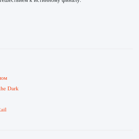
мом
the Dark
ail