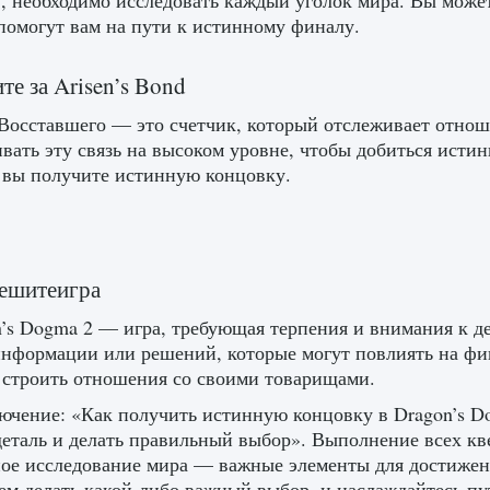
, необходимо исследовать каждый уголок мира. Вы мож
помогут вам на пути к истинному финалу.
те за Arisen’s Bond
Восставшего — это счетчик, который отслеживает отнош
вать эту связь на высоком уровне, чтобы добиться истин
о вы получите истинную концовку.
пешитеигра
’s Dogma 2 — игра, требующая терпения и внимания к д
нформации или решений, которые могут повлиять на фин
 строить отношения со своими товарищами.
ючение: «Как получить истинную концовку в Dragon’s D
еталь и делать правильный выбор». Выполнение всех кв
ое исследование мира — важные элементы для достижени
ем делать какой-либо важный выбор, и наслаждайтесь п