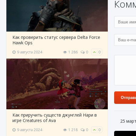
Ком
Как проверить статус сервера Delta Force
Hawk Ops
9 августа 2024
1 286
0
0
Отправ
Как приручить существ джунглей Нари в
игре Creatures of Ava
25 мар
9 августа 2024
1 218
0
0