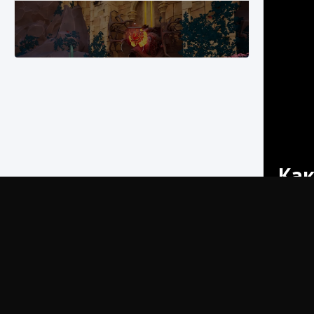
Как разблокировать заклинание Крист в
Creatures of Ava
9 августа 2024
1 393
0
0
Как
Узнайте,
руководс
Warzon
процессу
Warzone 
увеличив
Как приручить существ из степей Тамура в