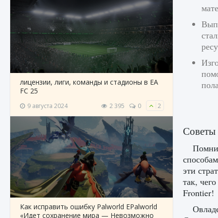
мат
Выпо
стал
ресу
Изго
пом
лицензии, лиги, команды и стадионы в EA
пол
FC 25
9 августа 2024
2 395
0
2
Советы 
Помнит
способам
эти стра
так, чег
Frontier!
Как исправить ошибку Palworld EPalworld
Овладе
«Идет сохранение мира — Невозможно