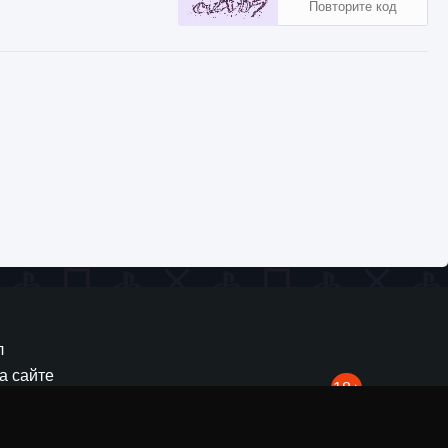
960
0
0
 симуляторе супермаркета