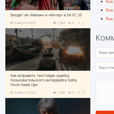
Как
Как
Входят ли «Милан» и «Интер» в EA FC 25
Как
9 августа 2024
2 064
0
1
Ком
Как исправить текстовую ошибку
пользовательского интерфейса Delta
Force Hawk Ops
9 августа 2024
1 945
0
0