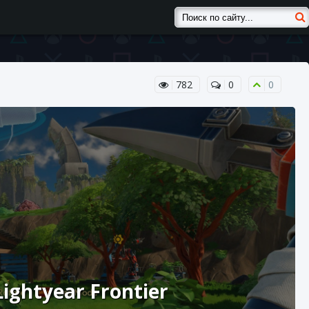
782
0
0
ightyear Frontier