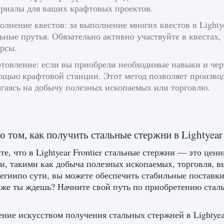
ериалы для ваших крафтовых проектов.
лнение квестов: за выполнение многих квестов в Lightye
ьные прутья. Обязательно активно участвуйте в квестах,
рсы.
товление: если вы приобрели необходимые навыки и чер
ощью крафтовой станции. Этот метод позволяет производ
агаясь на добычу полезных ископаемых или торговлю.
о том, как получить стальные стержни в Lightyear 
е, что в Lightyear Frontier стальные стержни — это це
и, такими как добыча полезных ископаемых, торговля, в
тегиипо сути, вы можете обеспечить стабильные поставк
о же ты ждешь? Начните свой путь по приобретению сталь
ние искусством получения стальных стержней в Lightyear