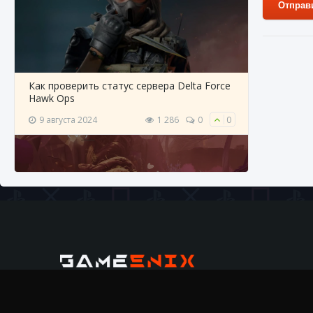
Отправ
20 мар
Как проверить статус сервера Delta Force
Hawk Ops
9 августа 2024
1 286
0
0
Как
Как приручить существ джунглей Нари в
игре Creatures of Ava
9 августа 2024
1 218
0
0