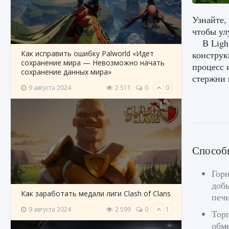
Узнайте,
чтобы ул
В Ligh
Как исправить ошибку Palworld «Идет
конструк
сохранение мира — Невозможно начать
процесс 
сохранение данных мира»
стержни в
9 августа 2024
2 511
0
0
Способы
Горн
добы
Как заработать медали лиги Clash of Clans
печи
9 августа 2024
2 599
0
1
Тор
обм