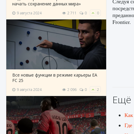
Следуя с
начать сохранение данных мира»
посредст
9 августа 2024
2 711
0
0
преданно
Frontier.
Все новые функции в режиме карьеры EA
FC 25
9 августа 2024
2 096
0
2
Ещё 
Как
Где