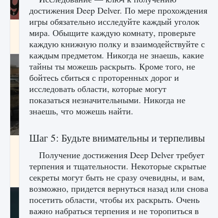
достижения Deep Delver. По мере прохождения
игры обязательно исследуйте каждый уголок
Входят ли «Милан» и «Интер» в EA FC 25
мира. Обыщите каждую комнату, проверьте
каждую книжную полку и взаимодействуйте с
9 августа 2024
2 064
0
1
каждым предметом. Никогда не знаешь, какие
тайны ты можешь раскрыть. Кроме того, не
бойтесь сбиться с проторенных дорог и
исследовать области, которые могут
показаться незначительными. Никогда не
знаешь, что можешь найти.
Шаг 5: Будьте внимательны и терпеливы
Как исправить текстовую ошибку
пользовательского интерфейса Delta
Получение достижения Deep Delver требует
Force Hawk Ops
терпения и тщательности. Некоторые скрытые
секреты могут быть не сразу очевидны, и вам,
9 августа 2024
1 945
0
0
возможно, придется вернуться назад или снова
посетить области, чтобы их раскрыть. Очень
важно набраться терпения и не торопиться в