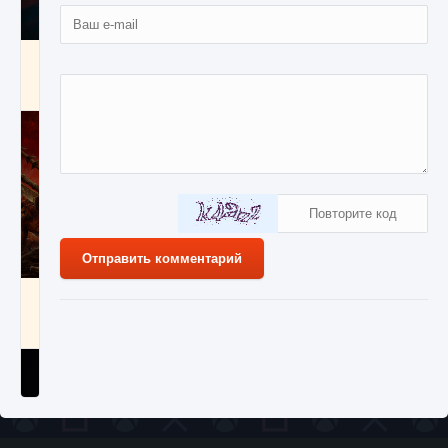
Как создавать предметы в Creatures of Ava
9 августа 2024
1 266
0
0
Отправить комментарий
Как найти Гробницу Изгоев в Diablo 4
9 августа 2024
1 337
0
0