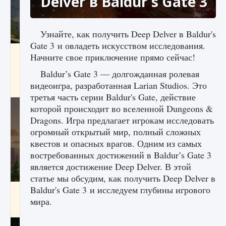
Delver в Baldur's Gate 3
Узнайте, как получить Deep Delver в Baldur's
Gate 3 и овладеть искусством исследования.
Как исправить ошибку Palworld «Идет
Начните свое приключение прямо сейчас!
сохранение мира — Невозможно начать
сохранение данных мира»
Baldur’s Gate 3 — долгожданная ролевая
видеоигра, разработанная Larian Studios. Это
9 августа 2024
2 511
0
0
третья часть серии Baldur's Gate, действие
которой происходит во вселенной Dungeons &
Dragons. Игра предлагает игрокам исследовать
огромный открытый мир, полный сложных
квестов и опасных врагов. Одним из самых
востребованных достижений в Baldur’s Gate 3
является достижение Deep Delver. В этой
статье мы обсудим, как получить Deep Delver в
Baldur's Gate 3 и исследуем глубины игрового
Как заработать медали лиги Clash of Clans
мира.
9 августа 2024
2 599
0
1