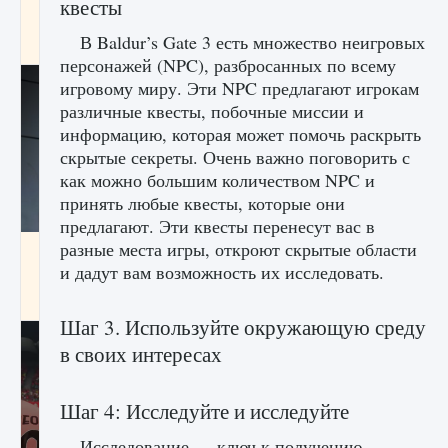
квесты
начать сохранение данных мира»
В Baldur’s Gate 3 есть множество неигровых
9 августа 2024
2 711
0
0
персонажей (NPC), разбросанных по всему
игровому миру. Эти NPC предлагают игрокам
различные квесты, побочные миссии и
информацию, которая может помочь раскрыть
скрытые секреты. Очень важно поговорить с
как можно большим количеством NPC и
принять любые квесты, которые они
предлагают. Эти квесты перенесут вас в
разные места игры, откроют скрытые области
Все новые функции в режиме карьеры EA
FC 25
и дадут вам возможность их исследовать.
9 августа 2024
2 096
0
2
Шаг 3. Используйте окружающую среду
в своих интересах
Шаг 4: Исследуйте и исследуйте
Исследование — ключ к получению