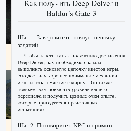
Как получить Deep Delver в
Baldur's Gate 3
Шаг 1: Завершите основную цепочку
заданий
лицензии, лиги, команды и стадионы в EA
FC 25
Чтобы начать путь к получению достижения
Deep Delver, вам необходимо сначала
9 августа 2024
2 395
0
2
выполнить основную цепочку квестов игры.
Это даст вам хорошее понимание механики
игры и ознакомление с миром. Это также
поможет вам повысить уровень вашего
персонажа и получить ценные очки опыта,
которые пригодятся в предстоящих
испытаниях.
Шаг 2: Поговорите с NPC и примите
Как исправить ошибку Palworld EPalworld
«Идет сохранение мира — Невозможно