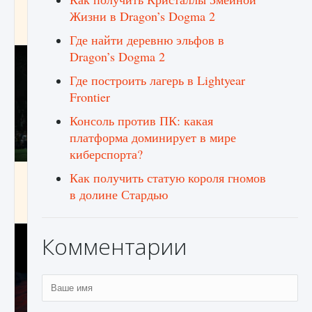
игре Creatures of Ava
Жизни в Dragon’s Dogma 2
9 августа 2024
1 164
0
0
Где найти деревню эльфов в
Dragon’s Dogma 2
Где построить лагерь в Lightyear
Frontier
Консоль против ПК: какая
платформа доминирует в мире
киберспорта?
Как исправить ошибку EA FC 25 beta,
Как получить статую короля гномов
которая не работает
в долине Стардью
9 августа 2024
1 370
0
0
Комментарии