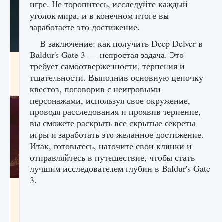
игре. Не торопитесь, исследуйте каждый
уголок мира, и в конечном итоге вы
заработаете это достижение.
В заключение: как получить Deep Delver в
Baldur's Gate 3 — непростая задача. Это
Как проверить статус сервера Delta Force
требует самоотверженности, терпения и
Hawk Ops
тщательности. Выполнив основную цепочку
9 августа 2024
1 286
0
0
квестов, поговорив с неигровыми
персонажами, используя свое окружение,
проводя расследования и проявив терпение,
вы сможете раскрыть все скрытые секреты
игры и заработать это желанное достижение.
Итак, готовьтесь, наточите свои клинки и
отправляйтесь в путешествие, чтобы стать
лучшим исследователем глубин в Baldur's Gate
3.
Как приручить существ джунглей Нари в
игре Creatures of Ava
9 августа 2024
1 218
0
0