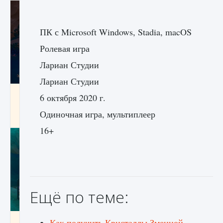
ПК с Microsoft Windows, Stadia, macOS
Ролевая игра
Лариан Студии
Лариан Студии
Как разблокировать заклинание Крист в
6 октября 2020 г.
Creatures of Ava
Одиночная игра, мультиплеер
9 августа 2024
1 393
0
0
16+
Ещё по теме:
Как приручить существ из степей Тамура в
Как получить Кристаллы Змеиной