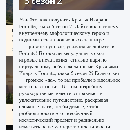
5 сезон 2
Узнайте, как получить Крылья Икара в
Fortnite, глава 5 сезон 2. Дайте волю своему
Как исправить ошибку Palworld «Идет
внутреннему мифологическому герою и
сохранение мира — Невозможно начать
поднимитесь на новые высоты в игре.
сохранение данных мира»
Приветствую вас, уважаемые любители
9 августа 2024
2 511
0
0
Fortnite! Готовы ли вы улучшить свои
игровые впечатления, стильно паря по
виртуальному небу с желанными Крыльями
Икара в Fortnite, глава 5 сезон 2? Если ответ
— громкое «да», то вы прибыли в идеальное
место назначения. В этом подробном
руководстве мы вместе отправимся в
увлекательное путешествие, раскрывая
сложные шаги, необходимые, чтобы
Как заработать медали лиги Clash of Clans
разблокировать этот необычный
косметический предмет и радикально
9 августа 2024
2 599
0
1
изменить ваше мастерство планирования.