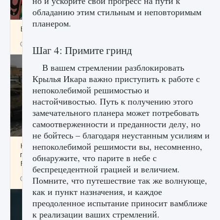
но и ускорите свой прогресс на пути к
обладанию этим стильным и неповторимым
планером.
Входят ли «Милан» и «Интер» в EA FC 25
9 августа 2024
2 064
0
1
Шаг 4: Примите гринд
В вашем стремлении разблокировать
Крылья Икара важно приступить к работе с
непоколебимой решимостью и
настойчивостью. Путь к получению этого
замечательного планера может потребовать
самоотверженности и преданности делу, но
не бойтесь – благодаря неустанным усилиям и
непоколебимой решимости вы, несомненно,
Как исправить текстовую ошибку
пользовательского интерфейса Delta
обнаружите, что парите в небе с
Force Hawk Ops
беспрецедентной грацией и величием.
9 августа 2024
1 945
0
Помните, что путешествие так же волнующе,
0
как и пункт назначения, и каждое
преодоленное испытание приносит вамближе
к реализации ваших стремлений.