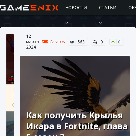
НОВОСТИ
СТАТЬИ
ОБ
12
марта
Zaratos
563
0
0
2024
Подробное руководство по получению
самоцветов Brawl Stars
10 августа 2024
2 685
0
1
Как получить Крылья
Икара в Fortnite, глава