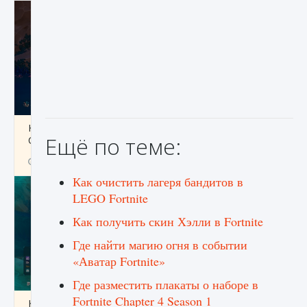
Как разблокировать заклинание Крист в
Ещё по теме:
Creatures of Ava
9 августа 2024
1 393
0
0
Как очистить лагеря бандитов в
LEGO Fortnite
Как получить скин Хэлли в Fortnite
Где найти магию огня в событии
«Аватар Fortnite»
Где разместить плакаты о наборе в
Fortnite Chapter 4 Season 1
Как приручить существ из степей Тамура в