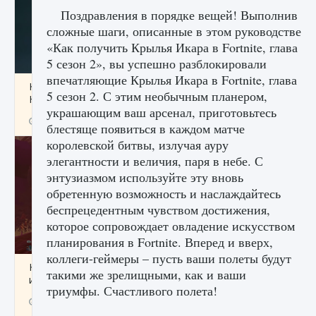
Поздравления в порядке вещей! Выполнив
сложные шаги, описанные в этом руководстве
«Как получить Крылья Икара в Fortnite, глава
5 сезон 2», вы успешно разблокировали
впечатляющие Крылья Икара в Fortnite, глава
Как проверить статус сервера Delta Force
5 сезон 2. С этим необычным планером,
Hawk Ops
украшающим ваш арсенал, приготовьтесь
9 августа 2024
1 286
0
0
блестяще появиться в каждом матче
королевской битвы, излучая ауру
элегантности и величия, паря в небе. С
энтузиазмом используйте эту вновь
обретенную возможность и наслаждайтесь
беспрецедентным чувством достижения,
которое сопровождает овладение искусством
планирования в Fortnite. Вперед и вверх,
коллеги-геймеры – пусть ваши полеты будут
Как приручить существ джунглей Нари в
такими же зрелищными, как и ваши
игре Creatures of Ava
триумфы. Счастливого полета!
9 августа 2024
1 218
0
0