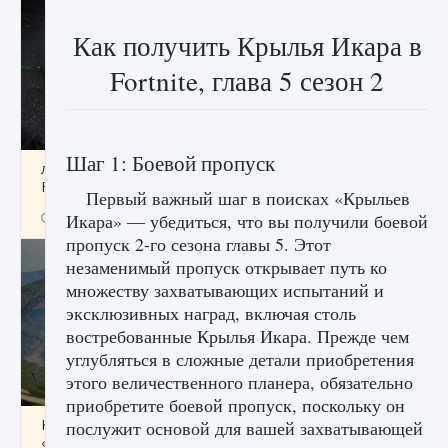
Как получить Крылья Икара в
Fortnite, глава 5 сезон 2
Шаг 1: Боевой пропуск
лицензии, лиги, команды и стадионы в EA
FC 25
Первый важный шаг в поисках «Крыльев
9 августа 2024
2 395
0
Икара» — убедиться, что вы получили боевой
2
пропуск 2-го сезона главы 5. Этот
незаменимый пропуск открывает путь ко
множеству захватывающих испытаний и
эксклюзивных наград, включая столь
востребованные Крылья Икара. Прежде чем
углубляться в сложные детали приобретения
этого величественного планера, обязательно
приобретите боевой пропуск, поскольку он
Как исправить ошибку Palworld EPalworld
послужит основой для вашей захватывающей
«Идет сохранение мира — Невозможно