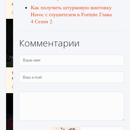
игре Creatures of Ava
Как получить штурмовую винтовку
9 августа 2024
1 164
0
0
Havoc с глушителем в Fortnite Глава
4 Сезон 2
Комментарии
Как исправить ошибку EA FC 25 beta,
которая не работает
9 августа 2024
1 370
0
0