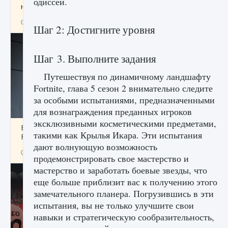
одиссеи.
начать сохранение данных мира»
9 августа 2024
2 711
0
0
Шаг 2: Достигните уровня
Шаг 3. Выполните задания
Путешествуя по динамичному ландшафту
Fortnite, глава 5 сезон 2 внимательно следите
за особыми испытаниями, предназначенными
для вознаграждения преданных игроков
эксклюзивными косметическими предметами,
Все новые функции в режиме карьеры EA
такими как Крылья Икара. Эти испытания
FC 25
дают волнующую возможность
9 августа 2024
2 096
0
2
продемонстрировать свое мастерство и
мастерство и заработать боевые звезды, что
еще больше приблизит вас к получению этого
замечательного планера. Погрузившись в эти
испытания, вы не только улучшите свои
навыки и стратегическую сообразительность,