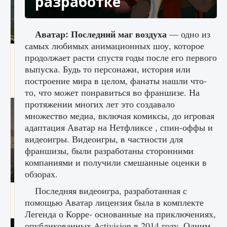
разработке
Аватар: Последний маг воздуха
— одно из
самых любимых анимационных шоу, которое
Как исправить ошибку Palworld «Идет
продолжает расти спустя годы после его первого
сохранение мира — Невозможно начать
выпуска. Будь то персонажи, история или
сохранение данных мира»
построение мира в целом, фанаты нашли что-
9 августа 2024
2 511
0
0
то, что может понравиться во франшизе. На
протяжении многих лет это создавало
множество медиа, включая комиксы, до игровая
адаптация Аватар на Нетфликсе , спин-оффы и
видеоигры. Видеоигры, в частности для
франшизы, были разработаны сторонними
компаниями и получили смешанные оценки в
обзорах.
Последняя видеоигра, разработанная с
Как заработать медали лиги Clash of Clans
помощью Аватар лицензия была в комплекте
9 августа 2024
2 599
0
1
Легенда о Корре- основанные на приключениях,
опубликованных Activision в 2014 году. Одним