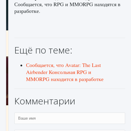
Сообщается, что RPG и MMORPG находятся в
разработке.
Как проверить статус сервера Delta Force
Hawk Ops
Ещё по теме:
9 августа 2024
1 286
0
0
Сообщается, что Avatar: The Last
Airbender Консольная RPG и
MMORPG находится в разработке
Комментарии
Как приручить существ джунглей Нари в
игре Creatures of Ava
9 августа 2024
1 218
0
0