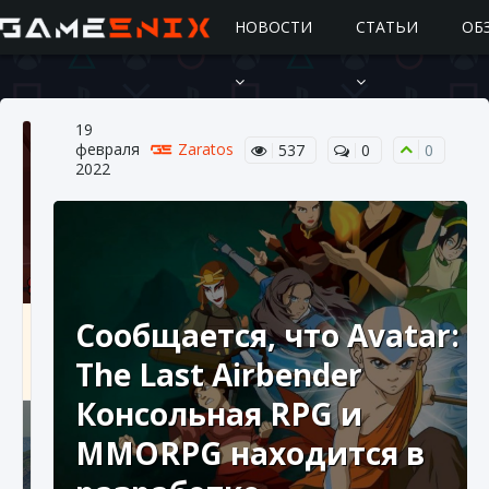
НОВОСТИ
СТАТЬИ
ОБ
19
февраля
Zaratos
537
0
0
2022
Подробное руководство по получению
Сообщается, что Avatar:
самоцветов Brawl Stars
The Last Airbender
10 августа 2024
2 685
0
1
Консольная RPG и
MMORPG находится в