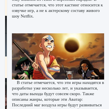
начать сохранение данных мира»
статье отмечается, что этот кастинг относится к
озвучке игр, а не к актерскому составу живого
9 августа 2024
2 711
0
0
шоу Netflix.
Все новые функции в режиме карьеры EA
FC 25
9 августа 2024
2 096
0
2
В статье отмечается, что эти игры находятся в
разработке уже несколько лет, и указывается,
что даты выхода будут совсем скоро. Также
описаны жанры, которые эти Аватар:
Последний маг воздуха игры будут развиваться