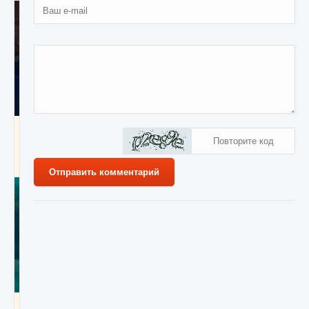
Как разблокировать заклинание Крист в
Creatures of Ava
9 августа 2024
1 393
0
0
Отправить комментарий
19
февраля
Zaratos
637
0
0
2022
Как приручить существ из степей Тамура в