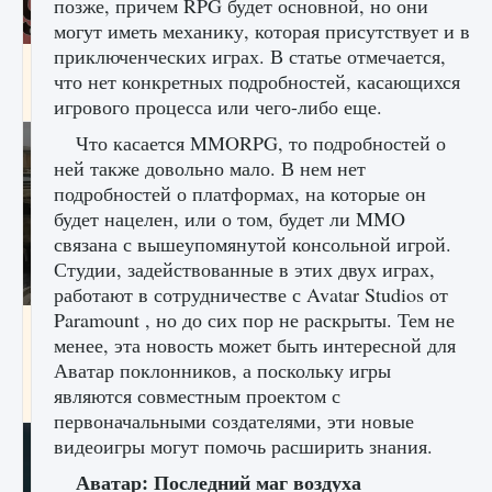
позже, причем RPG будет основной, но они
могут иметь механику, которая присутствует и в
приключенческих играх. В статье отмечается,
Входят ли «Милан» и «Интер» в EA FC 25
что нет конкретных подробностей, касающихся
9 августа 2024
2 064
0
1
игрового процесса или чего-либо еще.
Что касается MMORPG, то подробностей о
ней также довольно мало. В нем нет
подробностей о платформах, на которые он
будет нацелен, или о том, будет ли MMO
связана с вышеупомянутой консольной игрой.
Студии, задействованные в этих двух играх,
работают в сотрудничестве с Avatar Studios от
Paramount , но до сих пор не раскрыты. Тем не
Как исправить текстовую ошибку
менее, эта новость может быть интересной для
пользовательского интерфейса Delta
Force Hawk Ops
Аватар поклонников, а поскольку игры
являются совместным проектом с
9 августа 2024
1 945
0
0
первоначальными создателями, эти новые
видеоигры могут помочь расширить знания.
Аватар: Последний маг воздуха