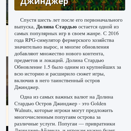
Джинджер
Спустя шесть лет после его первоначального
Долина Стардью
выпуска,
остается одной из
Как исправить ошибку Palworld «Идет
самых популярных игр в своем жанре. С 2016
сохранение мира — Невозможно начать
года RPG-симулятор фермерского хозяйства
сохранение данных мира»
значительно вырос, и многие обновления
9 августа 2024
2 511
0
0
добавляют множество нового контента,
предметов и локаций. Долина Стардью
Обновление 1.5 было одним из крупнейших за
всю историю и расширило сюжет игры,
включив в него таинственный остров
Джинджер.
Одна из самых важных валют на Долина
Стардью Остров Джинджер - это Golden
Walnuts, которые игроки могут предложить
Как заработать медали лиги Clash of Clans
многочисленным попугаям острова за
9 августа 2024
2 599
0
1
различные услуги. Попугаи — привратники
Джинджер-Айленда, и игрокам нужно будет