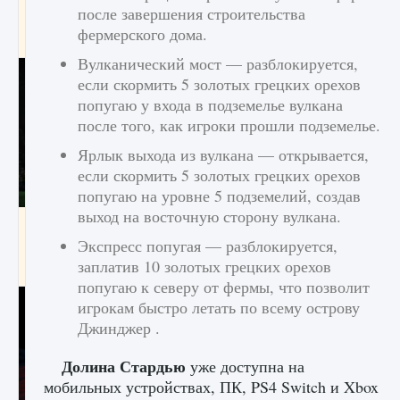
игре Creatures of Ava
после завершения строительства
фермерского дома.
9 августа 2024
1 164
0
0
Вулканический мост — разблокируется,
если скормить 5 золотых грецких орехов
попугаю у входа в подземелье вулкана
после того, как игроки прошли подземелье.
Ярлык выхода из вулкана — открывается,
если скормить 5 золотых грецких орехов
попугаю на уровне 5 подземелий, создав
выход на восточную сторону вулкана.
Как исправить ошибку EA FC 25 beta,
которая не работает
Экспресс попугая — разблокируется,
заплатив 10 золотых грецких орехов
9 августа 2024
1 370
0
0
попугаю к северу от фермы, что позволит
игрокам быстро летать по всему острову
Джинджер .
Долина Стардью
уже доступна на
мобильных устройствах, ПК, PS4 Switch и Xbox