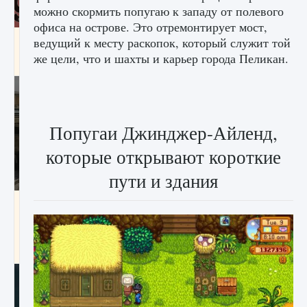
можно скормить попугаю к западу от полевого
офиса на острове. Это отремонтирует мост,
Входят ли «Милан» и «Интер» в EA FC 25
ведущий к месту раскопок, который служит той
же цели, что и шахты и карьер города Пеликан.
9 августа 2024
2 064
0
1
Попугаи Джинджер-Айленд,
которые открывают короткие
пути и здания
Как исправить текстовую ошибку
пользовательского интерфейса Delta
Force Hawk Ops
9 августа 2024
1 945
0
0