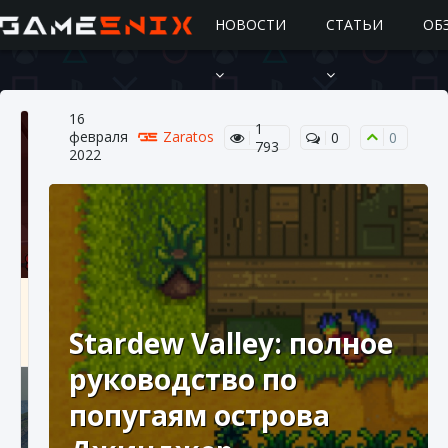
НОВОСТИ
СТАТЬИ
ОБ
16
1
февраля
Zaratos
0
0
793
2022
Подробное руководство по получению
самоцветов Brawl Stars
Stardew Valley: полное
10 августа 2024
2 685
0
1
руководство по
попугаям острова