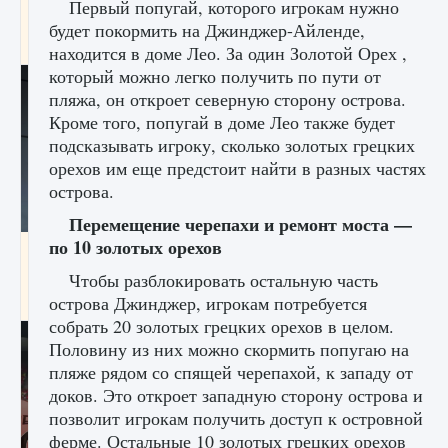
Первый попугай, которого игрокам нужно
начать сохранение данных мира»
будет покормить на Джинджер-Айленде,
9 августа 2024
2 711
0
0
находится в доме Лео. За один Золотой Орех ,
который можно легко получить по пути от
пляжа, он откроет северную сторону острова.
Кроме того, попугай в доме Лео также будет
подсказывать игроку, сколько золотых грецких
орехов им еще предстоит найти в разных частях
острова.
Перемещение черепахи и ремонт моста —
по 10 золотых орехов
Все новые функции в режиме карьеры EA
FC 25
Чтобы разблокировать остальную часть
острова Джинджер, игрокам потребуется
9 августа 2024
2 096
0
2
собрать 20 золотых грецких орехов в целом.
Половину из них можно скормить попугаю на
пляже рядом со спящей черепахой, к западу от
доков. Это откроет западную сторону острова и
позволит игрокам получить доступ к островной
ферме. Остальные 10 золотых грецких орехов