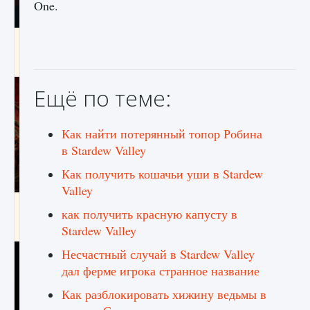
One.
Как создавать предметы в Creatures of Ava
9 августа 2024
1 266
0
0
Ещё по теме:
Как найти потерянный топор Робина
в Stardew Valley
Как получить кошачьи уши в Stardew
Valley
Как найти Гробницу Изгоев в Diablo 4
как получить красную капусту в
9 августа 2024
1 337
0
0
Stardew Valley
Несчастный случай в Stardew Valley
дал ферме игрока странное название
Как разблокировать хижину ведьмы в