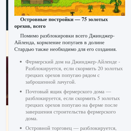
Островные постройки — 75 золотых
орехов, всего
Помимо разблокировки всего Джинджер-
Как проверить статус сервера Delta Force
Hawk Ops
Айленда, кормление попугаев в долине
Стардью также необходимо для его создания.
9 августа 2024
1 286
0
0
Фермерский дом на Джинджер-Айленде -
Разблокируется, если скормить 20 золотых
грецких орехов попугаю рядом с
заброшенной лачугой.
Почтовый ящик фермерского дома —
разблокируется, если скормить 5 золотых
грецких орехов попугаю на ферме после
Как приручить существ джунглей Нари в
завершения строительства фермерского
игре Creatures of Ava
дома.
9 августа 2024
1 218
0
0
Островной торговец — разблокируется,