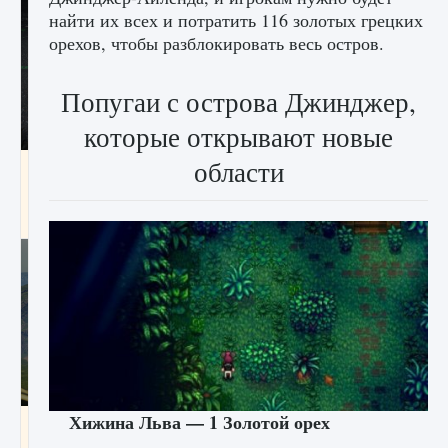
найти их всех и потратить 116 золотых грецких
орехов, чтобы разблокировать весь остров.
Попугаи с острова Джинджер,
которые открывают новые
области
лицензии, лиги, команды и стадионы в EA
FC 25
9 августа 2024
2 395
0
2
Хижина Льва — 1 Золотой орех
Как исправить ошибку Palworld EPalworld
«Идет сохранение мира — Невозможно