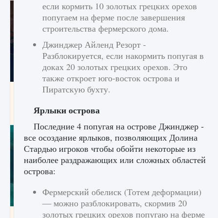
если кормить 10 золотых грецких орехов
попугаем на ферме после завершения
строительства фермерского дома.
Джинджер Айленд Резорт -
Разблокируется, если накормить попугая в
доках 20 золотых грецких орехов. Это
также откроет юго-восток острова и
Пиратскую бухту.
Как разблокировать заклинание Крист в
Creatures of Ava
Ярлыки острова
9 августа 2024
1 393
0
0
Последние 4 попугая на острове Джинджер -
все осоздание ярлыков, позволяющих Долина
Стардью игроков чтобы обойти некоторые из
наиболее раздражающих или сложных областей
острова:
Фермерский обелиск (Тотем деформации)
— можно разблокировать, скормив 20
золотых грецких орехов попугаю на ферме
Как приручить существ из степей Тамура в