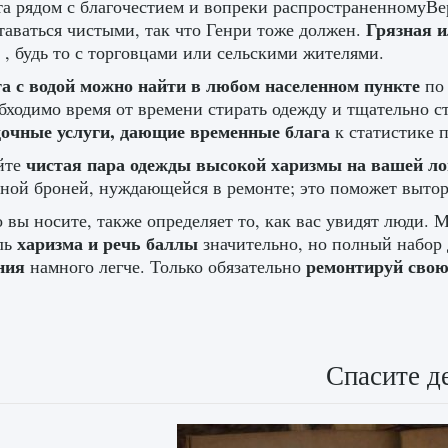
а рядом с благочестием и вопреки распространенномуВе
Грязная и
таваться чистыми, так что Генри тоже должен.
р
, будь то с торговцами или сельскими жителями.
а с водой можно найти в любом населенном пункте
по
бходимо время от времени стирать одежду и тщательно с
дочные услуги, дающие временные блага
к статистике 
чистая пара одежды высокой харизмы на вашей 
йте
ной броней, нуждающейся в ремонте; это поможет вытор
о вы носите, также определяет то, как вас увидят люди
харизма и речь баллы
ль
значительно, но полный набор
ния
ремонтируй свою
намного легче. Только обязательно
Спасите д