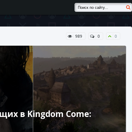
989
0
0
щих в Kingdom Come: