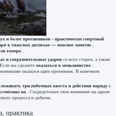
ух и более противников - практически смертный
аря в тяжелых доспехах — опасное занятие
,
или топора
.
вых и сокрушительных ударов
со всех сторон, а также
оказаться в меньшинстве
 Если вы сделаете
,
союзниками оказался один противник. В конечном
слеживать три побочных квеста и действия наряду с
ассчитаны на
. Сосредоточьте свое внимание на одном
рового процесса и добычи.
а, практика