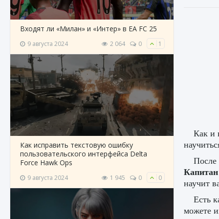
Входят ли «Милан» и «Интер» в EA FC 25
9 августа 2024
2 064
0
1
Как и 
научитьс
Как исправить текстовую ошибку
пользовательского интерфейса Delta
После
Force Hawk Ops
Капитан
9 августа 2024
1 945
0
0
научит в
Есть к
можете и