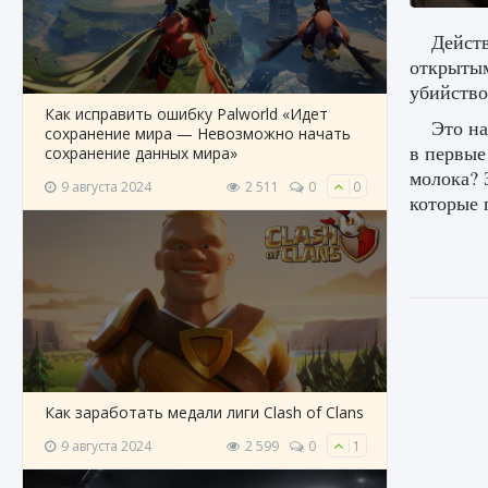
Действ
открытым
убийство
Как исправить ошибку Palworld «Идет
Это на
сохранение мира — Невозможно начать
в первые
сохранение данных мира»
молока? 
9 августа 2024
2 511
0
0
которые 
Как заработать медали лиги Clash of Clans
9 августа 2024
2 599
0
1