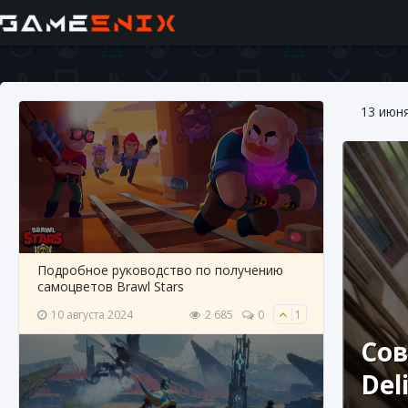
13 июн
Подробное руководство по получению
самоцветов Brawl Stars
10 августа 2024
2 685
0
1
Сов
Del