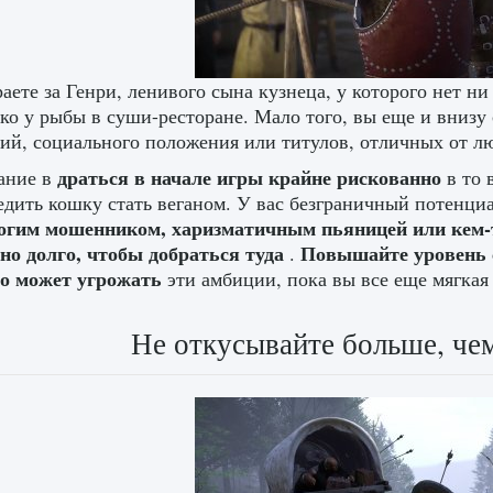
аете за Генри, ленивого сына кузнеца, у которого нет н
ько у рыбы в суши-ресторане. Мало того, вы еще и внизу
ий, социального положения или титулов, отличных от лю
драться в начале игры крайне рискованно
ание в
в то 
дить кошку стать веганом. У вас безграничный потенци
огим мошенником, харизматичным пьяницей или кем-то
но долго, чтобы добраться туда
Повышайте уровень с
.
то может угрожать
эти амбиции, пока вы все еще мягкая
Не откусывайте больше, че