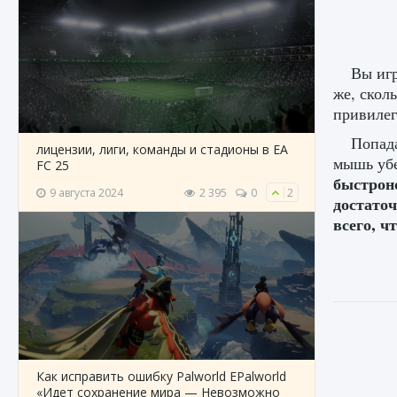
Вы игр
же, скол
привилег
Попад
лицензии, лиги, команды и стадионы в EA
мышь убе
FC 25
быстрон
9 августа 2024
2 395
0
2
достаточ
всего, ч
Как исправить ошибку Palworld EPalworld
«Идет сохранение мира — Невозможно