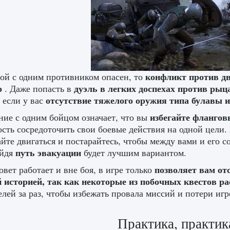
конфликт против дв
ой с одним противником опасен, то
р
дуэль в легких доспехах против рыц
. Даже попасть в
отсутствие тяжелого оружия типа булавы 
 если у вас
избегайте фланго
ие с одним бойцом означает, что вы
сть сосредоточить свои боевые действия на одной цели.
йте двигаться и постарайтесь, чтобы между вами и его 
путь эвакуации
айдя
будет лучшим вариантом.
позволяет вам от
овет работает и вне боя, в игре только
 историей, так как некоторые из побочных квестов р
елей за раз, чтобы избежать провала миссий и потери иг
Практика, практик