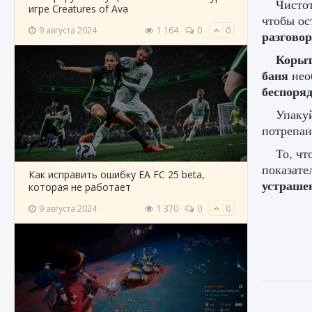
Чистот
игре Creatures of Ava
чтобы ос
9 августа 2024
1 164
0
0
разгово
Корыт
баня
нео
беспоря
Упаку
потрепан
То, чт
показате
Как исправить ошибку EA FC 25 beta,
устраше
которая не работает
9 августа 2024
1 370
0
0