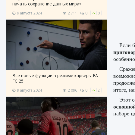
начать сохранение данных мира»
9 августа 2024
2 711
0
0
Если б
пригово
особенно
Сражен
возможно
Все новые функции в режиме карьеры EA
FC 25
продолжа
итоге, н
9 августа 2024
2 096
0
2
Этот с
основной
наборе ц