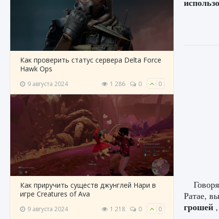
использ
Как проверить статус сервера Delta Force
Hawk Ops
9 августа 2024
1 286
0
0
Говоря
Как приручить существ джунглей Нари в
игре Creatures of Ava
Ратае, в
грошей
9 августа 2024
1 218
0
0