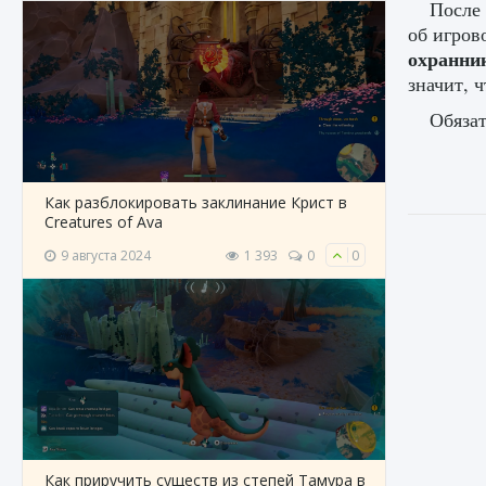
После 
об игров
охранни
значит, 
Обяза
Как разблокировать заклинание Крист в
Creatures of Ava
9 августа 2024
1 393
0
0
Как приручить существ из степей Тамура в