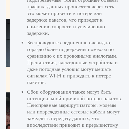
начать сохранение данных мира»
трафика данных проносятся через сеть,
это может привести к потере или
9 августа 2024
2 711
0
0
задержке пакетов, что приведет к
снижению скорости и увеличению
задержки.
Беспроводные соединения, очевидно,
гораздо более подвержены помехам по
сравнению с их проводными аналогами.
Препятствия, электронные устройства и
даже погодные условия могут мешать
Все новые функции в режиме карьеры EA
сигналам Wi-Fi и приводить к потере
FC 25
пакетов.
9 августа 2024
2 096
0
2
Сбои оборудования также могут быть
потенциальной причиной потери пакетов.
Неисправные маршрутизаторы, модемы
или поврежденные сетевые кабели могут
замедлить передачу данных, что
впоследствии приводит к прерывистому