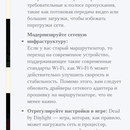
игре Creatures of Ava
требовательные к полосе пропускания,
такие как потоковая передача видео или
9 августа 2024
1 164
0
0
большие загрузки, чтобы избежать
перегрузки сети.
Модернизируйте сетевую
инфраструктуру:
Если у вас старый маршрутизатор, то
переход на современное устройство,
поддерживающее такие современные
стандарты Wi-Fi, как Wi-Fi 6 может
Как исправить ошибку EA FC 25 beta,
действительно улучшить скорость и
которая не работает
стабильность. Помимо этого, вам следует
обновить драйверы сетевого адаптера и
9 августа 2024
1 370
0
0
прошивку на маршрутизаторе, что не
менее важно.
Отрегулируйте настройки в игре:
Dead
by Daylight — игра, которая, как правило,
может нагружать сеть и процессор,