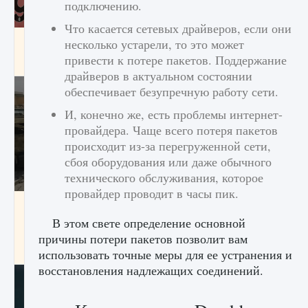
подключению.
Что касается сетевых драйверов, если они
Входят ли «Милан» и «Интер» в EA FC 25
несколько устарели, то это может
привести к потере пакетов. Поддержание
9 августа 2024
2 064
0
1
драйверов в актуальном состоянии
обеспечивает безупречную работу сети.
И, конечно же, есть проблемы интернет-
провайдера. Чаще всего потеря пакетов
происходит из-за перегруженной сети,
сбоя оборудования или даже обычного
технического обслуживания, которое
провайдер проводит в часы пик.
Как исправить текстовую ошибку
пользовательского интерфейса Delta
В этом свете определение основной
Force Hawk Ops
причины потери пакетов позволит вам
9 августа 2024
1 945
0
0
использовать точные меры для ее устранения и
восстановления надлежащих соединений.