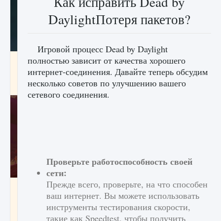
Как исправить Dead by
DaylightПотеря пакетов?
Игровой процесс Dead by Daylight
полностью зависит от качества хорошего
Как проверить статус сервера Delta Force
Hawk Ops
интернет-соединения. Давайте теперь обсудим
несколько советов по улучшению вашего
9 августа 2024
1 286
0
0
сетевого соединения.
Проверьте работоспособность своей
сети:
Прежде всего, проверьте, на что способен
Как приручить существ джунглей Нари в
ваш интернет. Вы можете использовать
игре Creatures of Ava
инструменты тестирования скорости,
9 августа 2024
1 218
0
0
такие как Speedtest, чтобы получить