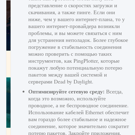
представление о скоростях загрузки и
скачивания, а также пинге. Если они
ниже, чем у вашего интернет-плана, то у
вашего интернет-провайдера возникли
проблемы, и вы можете связаться с ним
для устранения неполадок. Более глубокое
погружение в стабильность соединения
можно проверить с помощью таких
Как разблокировать заклинание Крист в
инструментов, как PingPlotter, которые
Creatures of Ava
покажут любую потенциальную потерю
9 августа 2024
1 393
0
0
пакетов между вашей системой и
серверами Dead by Daylight.
Оптимизируйте сетевую среду:
Всегда,
когда это возможно, используйте
проводное, а не беспроводное соединение.
Использование кабелей Ethernet обеспечит
вам гораздо более стабильное и надежное
соединение, которое значительно сократит
потерю пакетов. Закройте приложения,
Как приручить существ из степей Тамура в