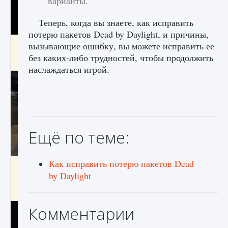
варианты.
Теперь, когда вы знаете, как исправить
потерю пакетов Dead by Daylight, и причины,
Как получить Thunder Egg в Stardew Valley
вызывающие ошибку, вы можете исправить ее
без каких-либо трудностей, чтобы продолжить
9 августа 2024
1 244
0
0
наслаждаться игрой.
Ещё по теме:
Как исправить потерю пакетов Dead
Как исправить неработающие награды For
Honor
by Daylight
9 августа 2024
1 205
0
0
Комментарии