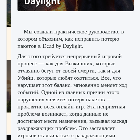
Daylight
Мы создали практическое руководство, в
Как исправить ошибку Palworld «Идет
котором объясним, как исправить потерю
сохранение мира — Невозможно начать
сохранение данных мира»
пакетов в Dead by Daylight.
9 августа 2024
2 511
0
0
Для этого требуется непрерывный игровой
процесс — как для Выживших, которые
отчаянно бегут от своей смерти, так и для
Убийц, которые любят охотиться. Все, что
нарушает этот баланс, мгновенно меняет ход
событий. Одной из главных причин этого
нарушения является потеря пакетов —
проклятие всех онлайн-игр. Эта неприятная
проблема возникает, когда данные не
Как заработать медали лиги Clash of Clans
достигают места назначения, вызывая каскад
раздражающих проблем. Это заставляет
9 августа 2024
2 599
0
1
игроков сталкиваться с раздражающими