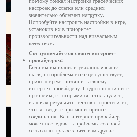
поэтому тонкая настройка графических
настроек до слегка или средних
значительно облегчит нагрузку.
Как создавать предметы в Creatures of Ava
Попробуйте настроить настройки в игре,
9 августа 2024
1 266
0
0
установив их в приоритет
производительности над визуальным
качеством.
Сотрудничайте со своим интернет-
провайдером:
Если вы выполнили указанные выше
шаги, но проблема все еще существует,
пришло время позвонить своему
интернет-провайдеру. Подробно опишите
Как найти Гробницу Изгоев в Diablo 4
проблемы, с которыми вы столкнулись,
9 августа 2024
1 337
0
0
включая результаты тестов скорости и то,
что вы видите при мониторинге
соединения. Ваш интернет-провайдер
может исследовать проблемы со своей
сетью или предоставить вам другие