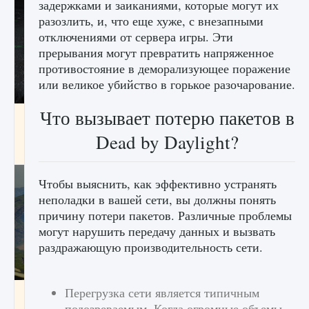
задержками и заиканиями, которые могут их
разозлить, и, что еще хуже, с внезапными
отключениями от сервера игры. Эти
прерывания могут превратить напряженное
противостояние в деморализующее поражение
или великое убийство в горькое разочарование.
Что вызывает потерю пакетов в
лицензии, лиги, команды и стадионы в EA
FC 25
Dead by Daylight?
9 августа 2024
2 395
0
2
Чтобы выяснить, как эффективно устранять
неполадки в вашей сети, вы должны понять
причину потери пакетов. Различные проблемы
могут нарушить передачу данных и вызвать
раздражающую производительность сети.
Перегрузка сети является типичным
Как исправить ошибку Palworld EPalworld
«Идет сохранение мира — Невозможно
подозреваемым. Когда огромные объемы