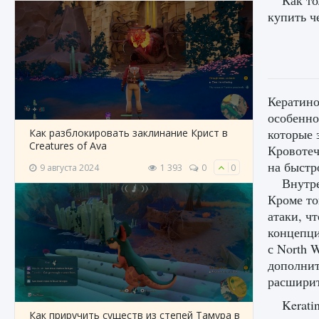
Как то
купить ч
Кератино
особенно
которые 
Как разблокировать заклинание Крист в
Creatures of Ava
Кровотеч
на быстр
9 августа 2024
1 393
0
0
Внутре
Кроме то
атаки, ч
концепции
с North 
дополнит
расширит
Kerati
Как приручить существ из степей Тамура в