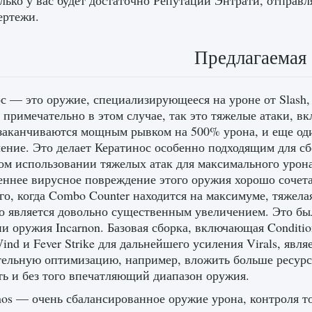
лько у вас будет достаточно Репутации Энтрати, отправ
ертежи.
Предлагаемая 
с — это оружие, специализирующееся на уроне от Slash
 примечательно в этом случае, так это тяжелые атаки, 
заканчиваются мощным рывком на 500% урона, и еще од
ение. Это делает Кератинос особенно подходящим для сб
ом использовании тяжелых атак для максимального урона
ннее вирусное повреждение этого оружия хорошо сочетае
го, когда Combo Counter находится на максимуме, тяжела
то является довольно существенным увеличением. Это б
 оружия Incarnon. Базовая сборка, включающая Condition Ov
Wind и Fever Strike для дальнейшего усиления Virals, яв
ельную оптимизацию, например, вложить больше ресурсо
ь и без того впечатляющий диапазон оружия.
nos — очень сбалансированное оружие урона, контроля т