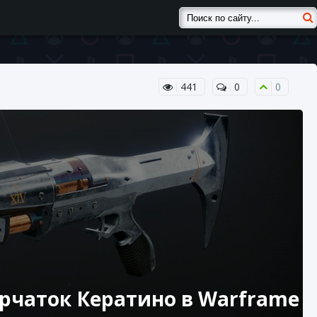
441
0
0
ерчаток Кератино в Warframe