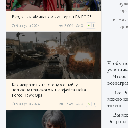
нуж
горя
Входят ли «Милан» и «Интер» в EA FC 25
Нако
Эрис
9 августа 2024
2 064
0
1
Чтобы по
участник
Чтобы 
вознагра
Как исправить текстовую ошибку
пользовательского интерфейса Delta
Все Эн
Force Hawk Ops
можно ко
9 августа 2024
1 945
0
0
токены.
Вы мож
Энтрати 