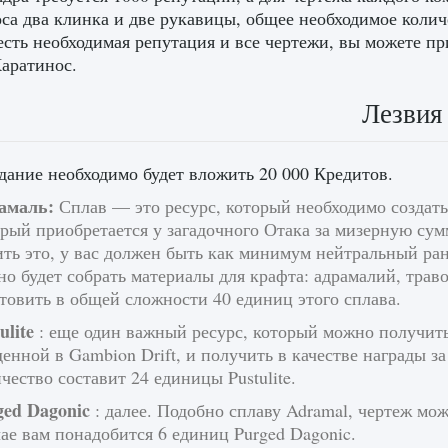
са два клинка и две рукавицы, общее необходимое количе
есть необходимая репутация и все чертежи, вы можете п
аратинос.
Лезвия
здание необходимо будет вложить 20 000 Кредитов.
амаль:
Сплав — это ресурс, который необходимо создать.
рый приобретается у загадочного Отака за мизерную су
ть это, у вас должен быть как минимум нейтральный ран
о будет собрать материалы для крафта: адрамалий, трав
товить в общей сложности 40 единиц этого сплава.
ulite
: еще один важный ресурс, который можно получит
енной в Gambion Drift, и получить в качестве награды 
чество составит 24 единицы Pustulite.
ged Dagonic
: далее. Подобно сплаву Adramal, чертеж мож
ае вам понадобится 6 единиц Purged Dagonic.