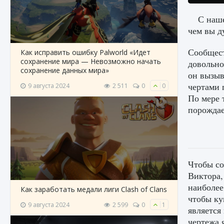
С наше
чем вы д
Сообщест
Как исправить ошибку Palworld «Идет
сохранение мира — Невозможно начать
довольно
сохранение данных мира»
он вызыв
чертами 
9 августа 2024
2 511
0
0
По мере 
порождае
Чтобы со
Виктора,
наиболее
Как заработать медали лиги Clash of Clans
чтобы ку
9 августа 2024
2 599
0
1
является
чертежа 