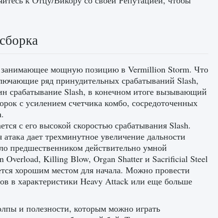
ляйтесь к Отцу/Викору со своей Репутацией, чтобы
сборка
, занимающее мощную позицию в Vermillion Storm. Что
включающие ряд принудительных срабатываний Slash,
ин срабатывание Slash, в конечном итоге вызывающий
орок с усилением счетчика комбо, сосредоточенных
.
тся с его высокой скоростью срабатывания Slash.
я атака дает трехминутное увеличение дальности
ыло предшественником действительно умной
erload, Killing Blow, Organ Shatter и Sacrificial Steel
ляется хорошим местом для начала. Можно провести
в в характеристики Heavy Attack или еще больше
олпы и полезности, которым можно играть