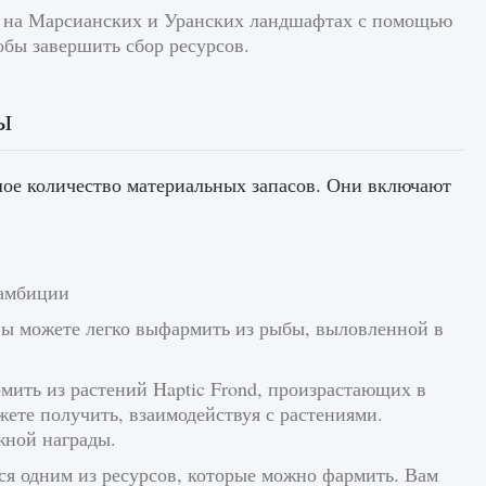
л на Марсианских и Уранских ландшафтах с помощью
обы завершить сбор ресурсов.
ы
ое количество материальных запасов. Они включают
 амбиции
 вы можете легко выфармить из рыбы, выловленной в
мить из растений Haptic Frond, произрастающих в
ете получить, взаимодействуя с растениями.
жной награды.
тся одним из ресурсов, которые можно фармить. Вам