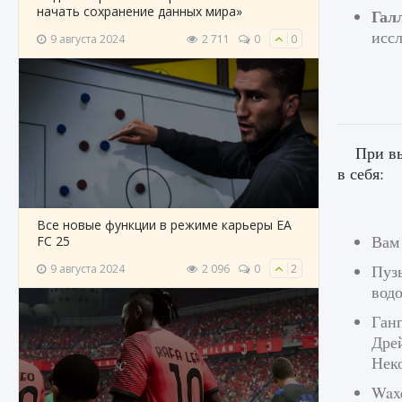
начать сохранение данных мира»
Гал
иссл
9 августа 2024
2 711
0
0
При в
в себя:
Все новые функции в режиме карьеры EA
Вам
FC 25
Пузы
9 августа 2024
2 096
0
2
вод
Ганг
Дрей
Нек
Waxe