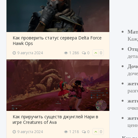
Мат
Как проверить статус сервера Delta Force
Каж
Hawk Ops
Отц
9 августа 2024
1 286
0
0
дета
Доч
доче
жет
разг
жет
очко
Как приручить существ джунглей Нари в
жет
игре Creatures of Ava
цен
9 августа 2024
1 218
0
0