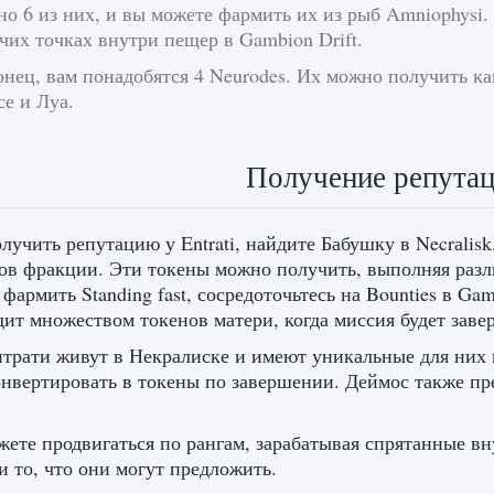
но 6 из них, и вы можете фармить их из рыб Amniophysi
чих точках внутри пещер в Gambion Drift.
нец, вам понадобятся 4 Neurodes. Их можно получить ка
е и Луа.
Получение репутаци
лучить репутацию у Entrati, найдите Бабушку в Necrаlis
ов фракции. Эти токены можно получить, выполняя разл
фармить Standing fast, сосредоточьтесь на Bounties в Ga
дит множеством токенов матери, когда миссия будет заве
трати живут в Некралиске и имеют уникальные для них 
нвертировать в токены по завершении. Деймос также пр
ете продвигаться по рангам, зарабатывая спрятанные в
и то, что они могут предложить.