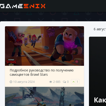
6 авгус
Подробное руководство по получению
самоцветов Brawl Stars
10 августа 2024
2 685
0
1
Как