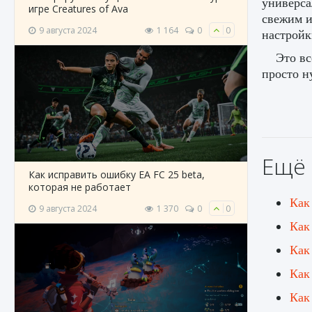
универса
игре Creatures of Ava
свежим и
9 августа 2024
1 164
0
0
настройк
Это вс
просто н
Ещё 
Как исправить ошибку EA FC 25 beta,
которая не работает
Как
9 августа 2024
1 370
0
0
Как
Как
Как
Как