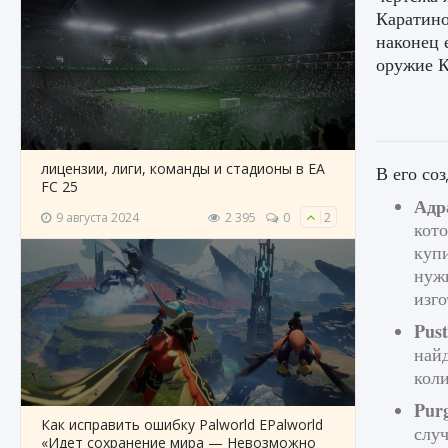
Каратино
наконец 
оружие К
лицензии, лиги, команды и стадионы в EA
В его со
FC 25
Адр
9 августа 2024
2 395
0
2
кото
купи
нужн
изго
Pust
найд
коли
Pur
Как исправить ошибку Palworld EPalworld
случ
«Идет сохранение мира — Невозможно