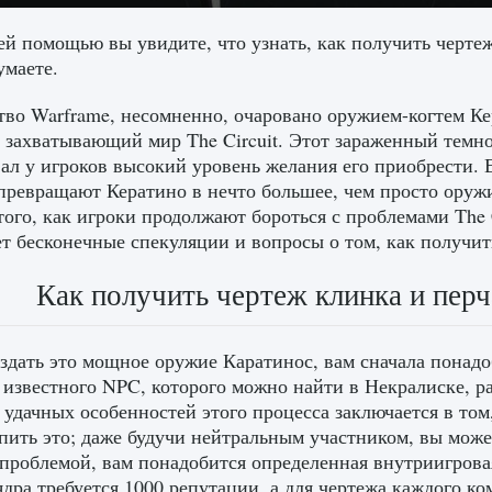
й помощью вы увидите, что узнать, как получить чертеж
умаете.
во Warframe, несомненно, очаровано оружием-когтем Кер
 захватывающий мир The Circuit. Этот зараженный темно
ал у игроков высокий уровень желания его приобрести.
превращают Кератино в нечто большее, чем просто оружи
того, как игроки продолжают бороться с проблемами The C
т бесконечные спекуляции и вопросы о том, как получить
Как получить чертеж клинка и перч
здать это мощное оружие Каратинос, вам сначала понадоб
 известного NPC, которого можно найти в Некралиске, р
 удачных особенностей этого процесса заключается в то
пить это; даже будучи нейтральным участником, вы може
 проблемой, вам понадобится определенная внутриигрова
ядра требуется 1000 репутации, а для чертежа каждого к