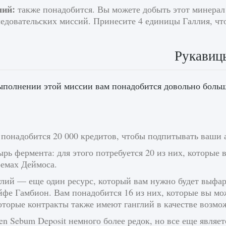
лий:
также понадобится. Вы можете добыть этот минера
едовательских миссий. Принесите 4 единицы Галлия, чт
Рукавиц
ыполнении этой миссии вам понадобится довольно больш
 понадобится 20 000 кредитов, чтобы подпитывать ваши
рь фермента: для этого потребуется 20 из них, которые
оемах Деймоса.
лий — еще один ресурс, который вам нужно будет выфар
фе Гамбион. Вам понадобится 16 из них, которые вы мож
оторые контракты также имеют ганглий в качестве возмо
n Sebum Deposit немного более редок, но все еще являе