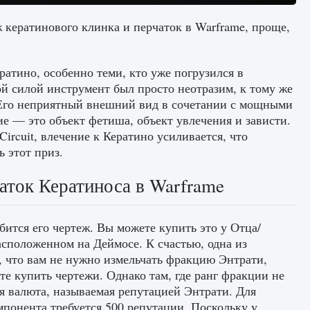
 кератинового клинка и перчаток в Warframe, проще,
атино, особенно теми, кто уже погрузился в
й силой инструмент был просто неотразим, к тому же
 Его неприятный внешний вид в сочетании с мощными
е — это объект фетиша, объект увлечения и зависти.
ircuit, влечение к Кератино усиливается, что
 этот приз.
аток Кератиноса в Warframe
ится его чертеж. Вы можете купить это у Отца/
асположенном на Деймосе. К счастью, одна из
м, что вам не нужно измельчать фракцию Энтрати,
те купить чертежи. Однако там, где ранг фракции не
я валюта, называемая репутацией Энтрати. Для
омпонента требуется 500 репутации. Поскольку у