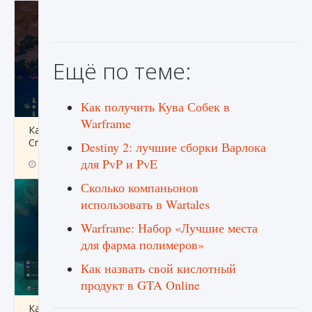
Ещё по теме:
Как получить Кува Собек в
Warframe
Как разблокировать заклинание Крист в
Creatures of Ava
Destiny 2: лучшие сборки Варлока
для PvP и PvE
9 августа 2024
1 393
0
0
Сколько компаньонов
использовать в Wartales
Warframe: Набор «Лучшие места
для фарма полимеров»
Как назвать свой кислотный
продукт в GTA Online
Как приручить существ из степей Тамура в