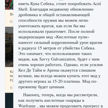
иметь Кува Собека, стоит попробовать Acid
Shell. Благодаря недавнему обновлению
дробовика и общей останавливающей
Входят ли «Милан» и «Интер» в EA FC 25
способности оружия мы можем легко
9 августа 2024
2 064
0
1
уничтожать врагов, как если бы мы
использовали гранатомет. После полной
модернизации мод «Кислотные пули»
нанесет сильный коррозионный урон врагам
в радиусе 15 метров от убийства Собека.
Это означает, что использование таких
модов, как Savvy Galvanization, будет с ним
очень хорошо работать. Однако, если усилия
Кел Де Тайм и Арены окажутся слишком
Как исправить текстовую ошибку
велики, мы всегда можем купить этот мод у
пользовательского интерфейса Delta
Force Hawk Ops
другого игрока за 15-20 платины. Мод по-
прежнему будет ценным.
9 августа 2024
1 945
0
0
Наконец, теперь, когда мы рассмотрели,
как получить кислотные снаряды в
Warframe , мы можем продолжить прогресс в