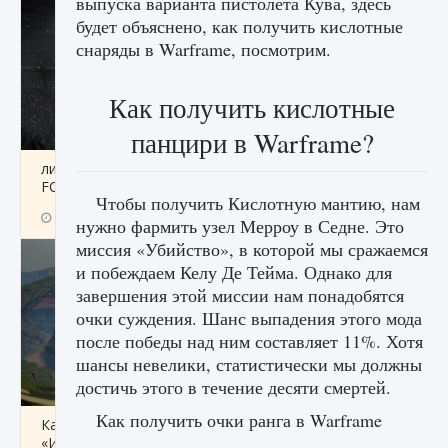
выпуска варианта пистолета Кува, здесь
будет объяснено, как получить кислотные
снаряды в Warframe, посмотрим.
Как получить кислотные
панцири в Warframe?
лицензии, лиги, команды и стадионы в EA
FC 25
Чтобы получить Кислотную мантию, нам
9 августа 2024
2 395
0
2
нужно фармить узел Мерроу в Седне. Это
миссия «Убийство», в которой мы сражаемся
и побеждаем Келу Де Тейма. Однако для
завершения этой миссии нам понадобятся
очки суждения. Шанс выпадения этого мода
после победы над ним составляет 11%. Хотя
шансы невелики, статистически мы должны
достичь этого в течение десяти смертей.
Как получить очки ранга в Warframe
Как исправить ошибку Palworld EPalworld
«Идет сохранение мира — Невозможно