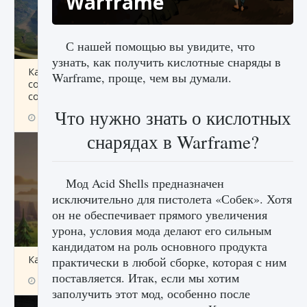
Warframe
С нашей помощью вы увидите, что
узнать, как получить кислотные снаряды в
Как исправить ошибку Palworld «Идет
Warframe, проще, чем вы думали.
сохранение мира — Невозможно начать
сохранение данных мира»
Что нужно знать о кислотных
9 августа 2024
2 511
0
0
снарядах в Warframe?
Мод Acid Shells предназначен
исключительно для пистолета «Собек». Хотя
он не обеспечивает прямого увеличения
урона, условия мода делают его сильным
кандидатом на роль основного продукта
Как заработать медали лиги Clash of Clans
практически в любой сборке, которая с ним
поставляется. Итак, если мы хотим
9 августа 2024
2 599
0
1
заполучить этот мод, особенно после