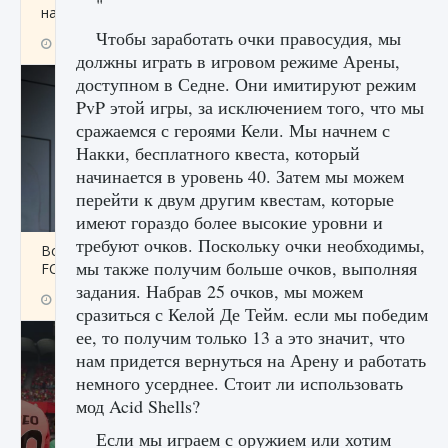
"
начать сохранение данных мира»
Чтобы заработать очки правосудия, мы
9 августа 2024
2 711
0
0
должны играть в игровом режиме Арены,
доступном в Седне. Они имитируют режим
PvP этой игры, за исключением того, что мы
сражаемся с героями Кели. Мы начнем с
Накки, бесплатного квеста, который
начинается в уровень 40. Затем мы можем
перейти к двум другим квестам, которые
имеют гораздо более высокие уровни и
требуют очков. Поскольку очки необходимы,
Все новые функции в режиме карьеры EA
мы также получим больше очков, выполняя
FC 25
задания. Набрав 25 очков, мы можем
9 августа 2024
2 096
0
2
сразиться с Келой Де Тейм. если мы победим
ее, то получим только 13 а это значит, что
нам придется вернуться на Арену и работать
немного усерднее. Стоит ли использовать
мод Acid Shells?
Если мы играем с оружием или хотим