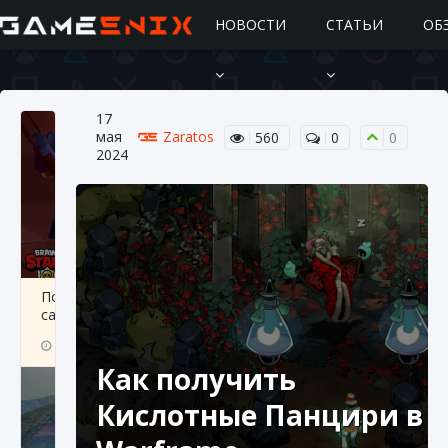
НОВОСТИ
СТАТЬИ
ОБ
17
мая
Zaratos
560
0
0
2024
Подробное руководство по получению
самоцветов Brawl Stars
10 августа 2024
2 685
0
1
Как получить
Кислотные Панцири в