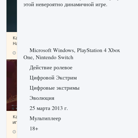
этой невероятно динамичной игре.
Как проверить статус сервера Delta Force
Hawk Ops
Microsoft Windows, PlayStation 4 Xbox
9 августа 2024
1 286
0
0
One, Nintendo Switch
Действие ролевое
Цифровой Экстрим
Цифровые экстримы
Эволюция
25 марта 2013 г.
Как приручить существ джунглей Нари в
Мультиплеер
игре Creatures of Ava
18+
9 августа 2024
1 218
0
0