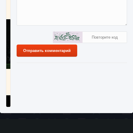
игре Creatures of Ava
9 августа 2024
1 164
0
0
Отправить комментарий
Как исправить ошибку EA FC 25 beta,
которая не работает
9 августа 2024
1 370
0
0