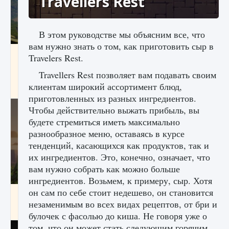
Travellers Rest
В этом руководстве мы объясним все, что
вам нужно знать о том, как приготовить сыр в
Как исправить ошибку Palworld «Идет
Travelers Rest.
сохранение мира — Невозможно начать
сохранение данных мира»
Travellers Rest позволяет вам подавать своим
клиентам широкий ассортимент блюд,
9 августа 2024
2 511
0
0
приготовленных из разных ингредиентов.
Чтобы действительно выжать прибыль, вы
будете стремиться иметь максимально
разнообразное меню, оставаясь в курсе
тенденций, касающихся как продуктов, так и
их ингредиентов. Это, конечно, означает, что
вам нужно собрать как можно больше
ингредиентов. Возьмем, к примеру, сыр. Хотя
он сам по себе стоит недешево, он становится
Как заработать медали лиги Clash of Clans
незаменимым во всех видах рецептов, от бри и
9 августа 2024
2 599
0
1
булочек с фасолью до киша. Не говоря уже о
том, что он может стать следующим горячим