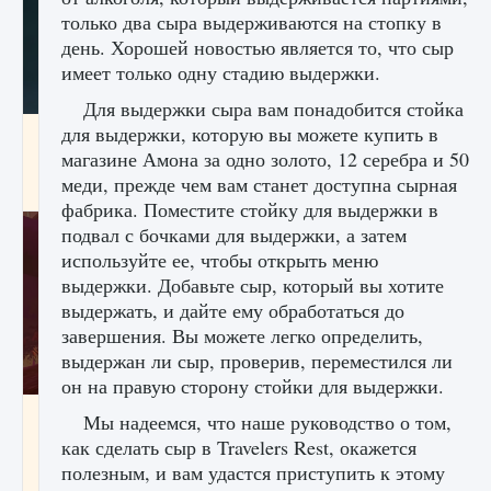
только два сыра выдерживаются на стопку в
день. Хорошей новостью является то, что сыр
имеет только одну стадию выдержки.
Для выдержки сыра вам понадобится стойка
для выдержки, которую вы можете купить в
Как проверить статус сервера Delta Force
Hawk Ops
магазине Амона за одно золото, 12 серебра и 50
меди, прежде чем вам станет доступна сырная
9 августа 2024
1 286
0
0
фабрика. Поместите стойку для выдержки в
подвал с бочками для выдержки, а затем
используйте ее, чтобы открыть меню
выдержки. Добавьте сыр, который вы хотите
выдержать, и дайте ему обработаться до
завершения. Вы можете легко определить,
выдержан ли сыр, проверив, переместился ли
он на правую сторону стойки для выдержки.
Как приручить существ джунглей Нари в
Мы надеемся, что наше руководство о том,
игре Creatures of Ava
как сделать сыр в Travelers Rest, окажется
9 августа 2024
1 218
0
полезным, и вам удастся приступить к этому
0