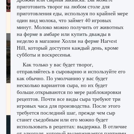
приготовить творог на любом столе для
приготовления еды, используя по крайней мере
Входят ли «Милан» и «Интер» в EA FC 25
один вид молока, что займет 40 игровых
минут. Молоко можно получить от животных
9 августа 2024
2 064
0
1
на ферме в амбаре или купить дважды в
неделю в магазине Холли на ферме Harvest
Hill, который доступен каждый день, кроме
субботы и воскресенья.
Как только у вас будет творог,
отправляйтесь в сыроварню и используйте его
как обычно. По умолчанию у вас будет
несколько вариантов сыра, но их будет
Как исправить текстовую ошибку
больше.открываются по мере разблокировки
пользовательского интерфейса Delta
рецептов. Почти все виды сыра требуют три
Force Hawk Ops
игровых часа для производства. После этого
9 августа 2024
1 945
0
0
требуется последний шаг, прежде чем сыр
станет съедобным или его можно будет
использовать в рецептах: выдержка. В отличие
от алкоголя, который выдерживается партиями,