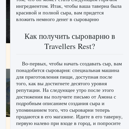
ингредиентом. Итак, чтобы ваша таверна была
красивой и полной сыра, вам придется
вложить немного денег в сыроварню
Как получить сыроварню в
Travellers Rest?
лицензии, лиги, команды и стадионы в EA
FC 25
Во-первых, чтобы начать создавать сыр, вам
9 августа 2024
2 395
0
2
понадобится сыроварня: специальная машина
для приготовления пищи, доступная после
того, как вы достигнете десятого уровня
репутации. На следующее утро после этого
достижения вы получите письмо от Амона с
подробным описанием создания сыра и
упоминанием того, что сыроварни теперь
продаются в его магазине. Идите в его таверну,
Как исправить ошибку Palworld EPalworld
первую налево при входе в город, и попросите
«Идет сохранение мира — Невозможно