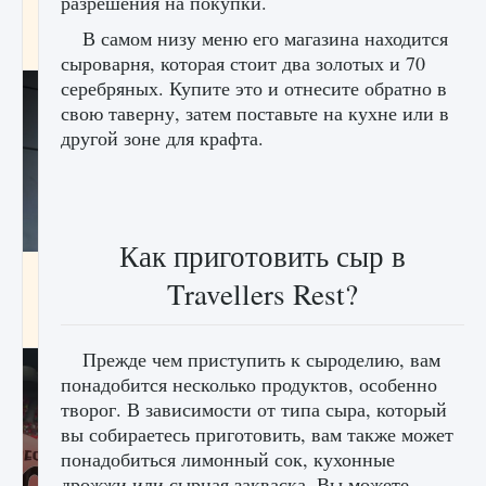
разрешения на покупки.
начать сохранение данных мира»
В самом низу меню его магазина находится
9 августа 2024
2 711
0
0
сыроварня, которая стоит два золотых и 70
серебряных. Купите это и отнесите обратно в
свою таверну, затем поставьте на кухне или в
другой зоне для крафта.
Как приготовить сыр в
Все новые функции в режиме карьеры EA
Travellers Rest?
FC 25
9 августа 2024
2 096
0
2
Прежде чем приступить к сыроделию, вам
понадобится несколько продуктов, особенно
творог. В зависимости от типа сыра, который
вы собираетесь приготовить, вам также может
понадобиться лимонный сок, кухонные
дрожжи или сырная закваска. Вы можете