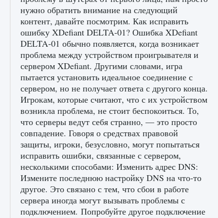
нужно обратить внимание на следующий
контент, давайте посмотрим. Как исправить
ошибку XDefiant DELTA-01? Ошибка XDefiant
DELTA-01 обычно появляется, когда возникает
проблема между устройством проигрывателя и
Как разблокировать чертеж счастливого
сервером XDefiant. Другими словами, игра
оружия в MW3 и Warzone
пытается установить идеальное соединение с
сервером, но не получает ответа с другого конца.
9 августа 2024
1 151
0
0
Игрокам, которые считают, что с их устройством
возникла проблема, не стоит беспокоиться. То,
что серверы ведут себя странно, — это просто
совпадение. Говоря о средствах правовой
защиты, игроки, безусловно, могут попытаться
исправить ошибки, связанные с сервером,
несколькими способами: Изменить адрес DNS:
Измените последнюю настройку DNS на что-то
другое. Это связано с тем, что сбои в работе
Все новые функции Ultimate Team в EA FC
25
сервера иногда могут вызывать проблемы с
подключением. Попробуйте другое подключение
9 августа 2024
1 297
0
0