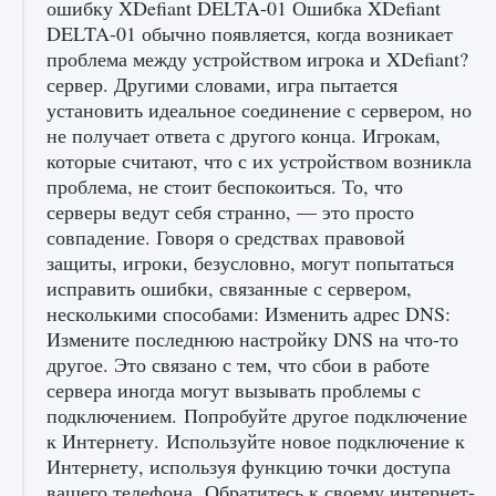
ошибку XDefiant DELTA-01 Ошибка XDefiant
игре Creatures of Ava
DELTA-01 обычно появляется, когда возникает
9 августа 2024
1 164
0
0
проблема между устройством игрока и XDefiant?
сервер. Другими словами, игра пытается
установить идеальное соединение с сервером, но
не получает ответа с другого конца. Игрокам,
которые считают, что с их устройством возникла
проблема, не стоит беспокоиться. То, что
серверы ведут себя странно, — это просто
совпадение. Говоря о средствах правовой
защиты, игроки, безусловно, могут попытаться
Как исправить ошибку EA FC 25 beta,
исправить ошибки, связанные с сервером,
которая не работает
несколькими способами: Изменить адрес DNS:
9 августа 2024
1 370
0
0
Измените последнюю настройку DNS на что-то
другое. Это связано с тем, что сбои в работе
сервера иногда могут вызывать проблемы с
подключением. Попробуйте другое подключение
к Интернету. Используйте новое подключение к
Интернету, используя функцию точки доступа
вашего телефона. Обратитесь к своему интернет-