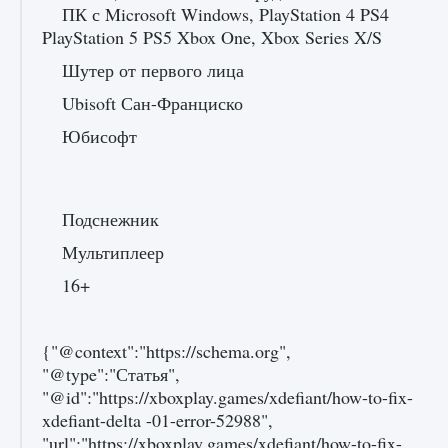
ПК с Microsoft Windows, PlayStation 4 PS4
PlayStation 5 PS5 Xbox One, Xbox Series X/S
Шутер от первого лица
Ubisoft Сан-Франциско
Как проверить статус сервера Delta Force
Юбисофт
Hawk Ops
9 августа 2024
1 286
0
0
Подснежник
Мультиплеер
16+
{"@context":"https://schema.org",
"@type":"Статья",
Как приручить существ джунглей Нари в
"@id":"https://xboxplay.games/xdefiant/how-to-fix-
игре Creatures of Ava
xdefiant-delta -01-error-52988",
9 августа 2024
1 218
0
0
"url":"https://xboxplay.games/xdefiant/how-to-fix-