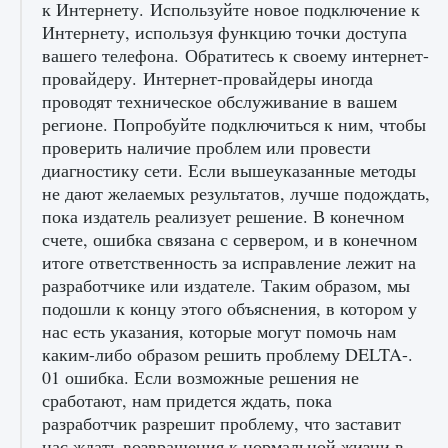
к Интернету. Используйте новое подключение к
Интернету, используя функцию точки доступа
вашего телефона. Обратитесь к своему интернет-
провайдеру. Интернет-провайдеры иногда
проводят техническое обслуживание в вашем
регионе. Попробуйте подключиться к ним, чтобы
проверить наличие проблем или провести
диагностику сети. Если вышеуказанные методы
не дают желаемых результатов, лучше подождать,
Как включить чат в Fortnite
пока издатель реализует решение. В конечном
9 августа 2024
1 335
0
0
счете, ошибка связана с сервером, и в конечном
итоге ответственность за исправление лежит на
разработчике или издателе. Таким образом, мы
подошли к концу этого объяснения, в котором у
нас есть указания, которые могут помочь нам
каким-либо образом решить проблему DELTA-.
01 ошибка. Если возможные решения не
сработают, нам придется ждать, пока
разработчик разрешит проблему, что заставит
нас ждать возвращения к нормальной жизни в