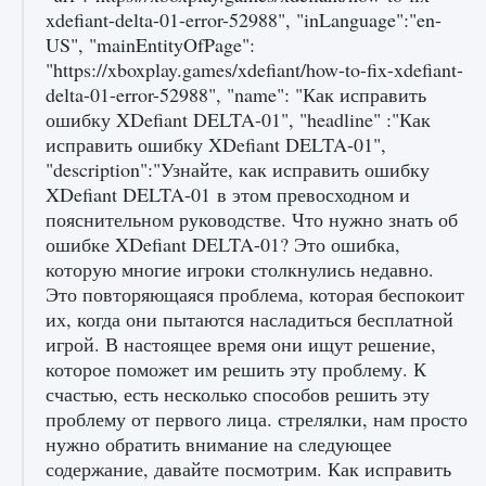
xdefiant-delta-01-error-52988", "inLanguage":"en-
US", "mainEntityOfPage":
"https://xboxplay.games/xdefiant/how-to-fix-xdefiant-
delta-01-error-52988", "name": "Как исправить
ошибку XDefiant DELTA-01", "headline" :"Как
исправить ошибку XDefiant DELTA-01",
"description":"Узнайте, как исправить ошибку
XDefiant DELTA-01 в этом превосходном и
Как разблокировать заклинание Крист в
пояснительном руководстве. Что нужно знать об
Creatures of Ava
ошибке XDefiant DELTA-01? Это ошибка,
9 августа 2024
1 393
0
0
которую многие игроки столкнулись недавно.
Это повторяющаяся проблема, которая беспокоит
их, когда они пытаются насладиться бесплатной
игрой. В настоящее время они ищут решение,
которое поможет им решить эту проблему. К
счастью, есть несколько способов решить эту
проблему от первого лица. стрелялки, нам просто
нужно обратить внимание на следующее
содержание, давайте посмотрим. Как исправить
Как приручить существ из степей Тамура в