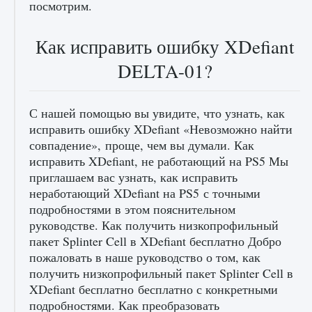
посмотрим.
Как исправить ошибку XDefiant
DELTA-01?
С нашей помощью вы увидите, что узнать, как
лицензии, лиги, команды и стадионы в EA
исправить ошибку XDefiant «Невозможно найти
FC 25
совпадение», проще, чем вы думали. Как
9 августа 2024
2 395
0
2
исправить XDefiant, не работающий на PS5 Мы
приглашаем вас узнать, как исправить
неработающий XDefiant на PS5 с точными
подробностями в этом пояснительном
руководстве. Как получить низкопрофильный
пакет Splinter Cell в XDefiant бесплатно Добро
пожаловать в наше руководство о том, как
получить низкопрофильный пакет Splinter Cell в
XDefiant бесплатно бесплатно с конкретными
Как исправить ошибку Palworld EPalworld
подробностями. Как преобразовать
«Идет сохранение мира — Невозможно