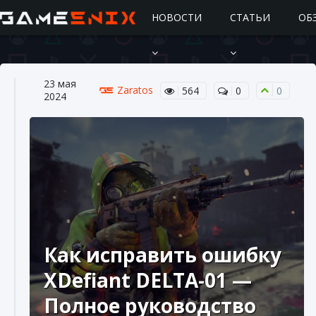
НОВОСТИ
СТАТЬИ
ОБ
23 мая
Zaratos
564
0
0
2024
Подробное руководство по получению
самоцветов Brawl Stars
10 августа 2024
2 685
0
1
Как исправить ошибку
XDefiant DELTA-01 —
Полное руководство