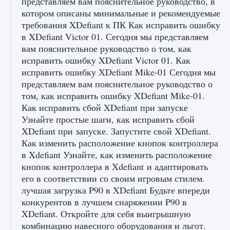
представляем вам пояснительное руководство, в
котором описаны минимальные и рекомендуемые
требования XDefiant к ПК Как исправить ошибку
Входят ли «Милан» и «Интер» в EA FC 25
в XDefiant Victor 01. Сегодня мы представляем
9 августа 2024
2 064
0
1
вам пояснительное руководство о том, как
исправить ошибку XDefiant Victor 01. Как
исправить ошибку XDefiant Mike-01 Сегодня мы
представляем вам пояснительное руководство о
том, как исправить ошибку XDefiant Mike-01.
Как исправить сбой XDefiant при запуске
Узнайте простые шаги, как исправить сбой
XDefiant при запуске. Запустите свой XDefiant.
Как изменить расположение кнопок контроллера
Как исправить текстовую ошибку
в Xdefiant Узнайте, как изменить расположение
пользовательского интерфейса Delta
кнопок контроллера в Xdefiant и адаптировать
Force Hawk Ops
его в соответствии со своим игровым стилем.
9 августа 2024
1 945
0
0
лучшая загрузка P90 в XDefiant Будьте впереди
конкурентов в лучшем снаряжении P90 в
XDefiant. Откройте для себя выигрышную
комбинацию навесного оборудования и льгот.