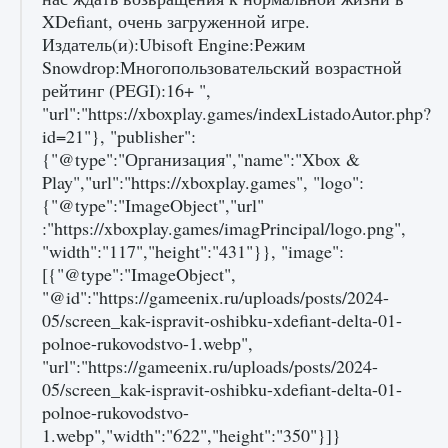
XDefiant, очень загруженной игре.
Издатель(и):Ubisoft Engine:Режим
Snowdrop:Многопользовательский возрастной
рейтинг (PEGI):16+ ",
"url":"https://xboxplay.games/indexListadoAutor.php?
id=21"}, "publisher":
{"@type":"Организация","name":"Xbox &
Play","url":"https://xboxplay.games", "logo":
{"@type":"ImageObject","url"
:"https://xboxplay.games/imagPrincipal/logo.png",
"width":"117","height":"431"}}, "image":
[{"@type":"ImageObject",
"@id":"https://gameenix.ru/uploads/posts/2024-
05/screen_kak-ispravit-oshibku-xdefiant-delta-01-
polnoe-rukovodstvo-1.webp",
"url":"https://gameenix.ru/uploads/posts/2024-
05/screen_kak-ispravit-oshibku-xdefiant-delta-01-
polnoe-rukovodstvo-
1.webp","width":"622","height":"350"}]}