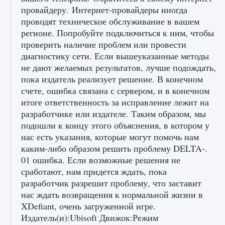
провайдеру. Интернет-провайдеры иногда
проводят техническое обслуживание в вашем
Как создавать предметы в Creatures of Ava
регионе. Попробуйте подключиться к ним, чтобы
проверить наличие проблем или провести
9 августа 2024
1 266
0
0
диагностику сети. Если вышеуказанные методы
не дают желаемых результатов, лучше подождать,
пока издатель реализует решение. В конечном
счете, ошибка связана с сервером, и в конечном
итоге ответственность за исправление лежит на
разработчике или издателе. Таким образом, мы
подошли к концу этого объяснения, в котором у
нас есть указания, которые могут помочь нам
каким-либо образом решить проблему DELTA-.
Как найти Гробницу Изгоев в Diablo 4
01 ошибка. Если возможные решения не
9 августа 2024
1 337
0
0
сработают, нам придется ждать, пока
разработчик разрешит проблему, что заставит
нас ждать возвращения к нормальной жизни в
XDefiant, очень загруженной игре.
Издатель(и):Ubisoft Движок:Режим