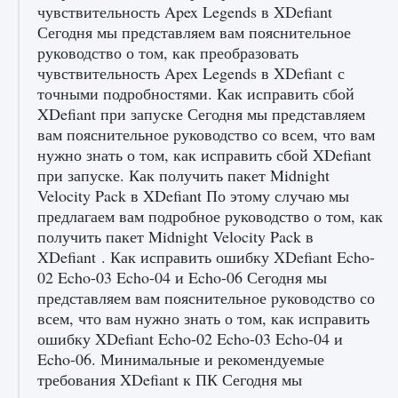
чувствительность Apex Legends в XDefiant
начать сохранение данных мира»
Сегодня мы представляем вам пояснительное
9 августа 2024
2 711
0
0
руководство о том, как преобразовать
чувствительность Apex Legends в XDefiant с
точными подробностями. Как исправить сбой
XDefiant при запуске Сегодня мы представляем
вам пояснительное руководство со всем, что вам
нужно знать о том, как исправить сбой XDefiant
при запуске. Как получить пакет Midnight
Velocity Pack в XDefiant По этому случаю мы
предлагаем вам подробное руководство о том, как
Все новые функции в режиме карьеры EA
получить пакет Midnight Velocity Pack в
FC 25
XDefiant . Как исправить ошибку XDefiant Echo-
9 августа 2024
2 096
0
2
02 Echo-03 Echo-04 и Echo-06 Сегодня мы
представляем вам пояснительное руководство со
всем, что вам нужно знать о том, как исправить
ошибку XDefiant Echo-02 Echo-03 Echo-04 и
Echo-06. Минимальные и рекомендуемые
требования XDefiant к ПК Сегодня мы