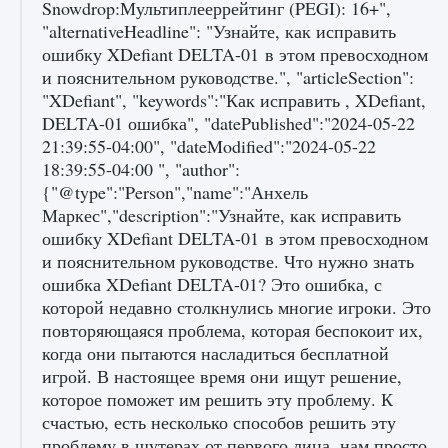
Snowdrop:Мультиплееррейтинг (PEGI): 16+",
"alternativeHeadline": "Узнайте, как исправить
ошибку XDefiant DELTA-01 в этом превосходном
и пояснительном руководстве.", "articleSection":
Как получить Thunder Egg в Stardew Valley
"XDefiant", "keywords":"Как исправить , XDefiant,
9 августа 2024
1 244
0
0
DELTA-01 ошибка", "datePublished":"2024-05-22
21:39:55-04:00", "dateModified":"2024-05-22
18:39:55-04:00 ", "author":
{"@type":"Person","name":"Анхель
Маркес","description":"Узнайте, как исправить
ошибку XDefiant DELTA-01 в этом превосходном
и пояснительном руководстве. Что нужно знать
ошибка XDefiant DELTA-01? Это ошибка, с
которой недавно столкнулись многие игроки. Это
Как исправить неработающие награды For
повторяющаяся проблема, которая беспокоит их,
Honor
когда они пытаются насладиться бесплатной
игрой. В настоящее время они ищут решение,
9 августа 2024
1 205
0
0
которое поможет им решить эту проблему. К
счастью, есть несколько способов решить эту
проблему в шутерах от первого лица, нам просто