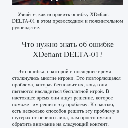
Узнайте, как исправить ошибку XDefiant
DELTA-01 в этом превосходном и пояснительном
руководстве.
Как исправить ошибку Palworld «Идет
сохранение мира — Невозможно начать
сохранение данных мира»
Что нужно знать об ошибке
9 августа 2024
2 511
0
0
XDefiant DELTA-01?
Это ошибка, с которой в последнее время
столкнулись многие игроки. Это повторяющаяся
проблема, которая беспокоит их, когда они
пытаются насладиться бесплатной игрой. В
настоящее время они ищут решение, которое
поможет им решить эту проблему. К счастью,
Как заработать медали лиги Clash of Clans
есть несколько способов решить эту проблему в
шутерах от первого лица, нам просто нужно
9 августа 2024
2 599
0
1
обратить внимание на следующий контент,