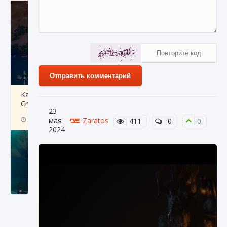
Отправить комментарий
Как разблокировать заклинание Крист в
Creatures of Ava
23
9 августа 2024
1 393
0
0
мая
Zaratos
411
0
0
2024
Как приручить существ из степей Тамура в