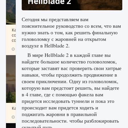
Hellblade 2
Сегодня мы представляем вам
пояснительное руководство со всем, что вам
Как исправить ошибку Palworld «Идет
нужно знать о том, как решить финальную
сохранение мира — Невозможно начать
головоломку с жаровней на открытом
сохранение данных мира»
воздухе в Hellblade 2.
9 августа 2024
2 511
0
0
В мире Hellblade 2 в каждой главе вы
найдете большое количество головоломок,
которые заставят вас проверить свои хитрые
навыки, чтобы продолжить продвижение в
своем приключении. Одну из головоломок,
которую вам предстоит решить, вы найдете
в 4 главе, где с помощью факела вам
придется исследовать туннели и пока это
происходит вам придется ходить и
Как заработать медали лиги Clash of Clans
поджигать жаровни в правильной
9 августа 2024
2 599
0
1
последовательности. чтобы разблокировать
скрытый путь.