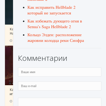
Как исправить Hellblade 2
который не запускается
Как избежать дующего огня в
Senua’s Saga Hellblade 2
Как проверить статус сервера Delta Force
Hawk Ops
Кольцо Элден: расположение
жаровни колодца реки Сиофра
9 августа 2024
1 286
0
0
Комментарии
Как приручить существ джунглей Нари в
игре Creatures of Ava
9 августа 2024
1 218
0
0