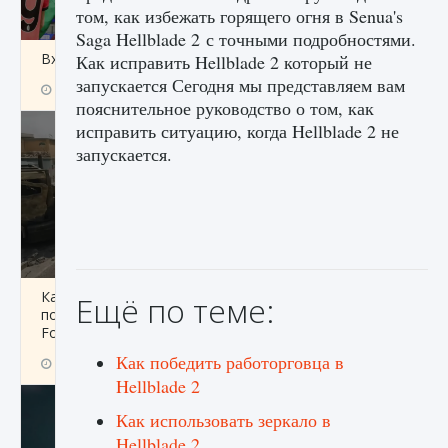
том, как избежать горящего огня в Senua's
Saga Hellblade 2 с точными подробностями.
Входят ли «Милан» и «Интер» в EA FC 25
Как исправить Hellblade 2 который не
запускается Сегодня мы представляем вам
9 августа 2024
2 064
0
1
пояснительное руководство о том, как
исправить ситуацию, когда Hellblade 2 не
запускается.
Как исправить текстовую ошибку
Ещё по теме:
пользовательского интерфейса Delta
Force Hawk Ops
Как победить работорговца в
9 августа 2024
1 945
0
0
Hellblade 2
Как использовать зеркало в
Hellblade 2