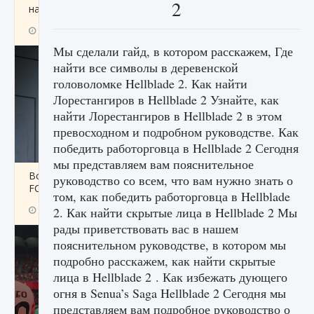
2
начать сохранение данных мира»
9 августа 2024
2 711
0
0
Мы сделали гайд, в котором расскажем, Где
найти все символы в деревенской
головоломке Hellblade 2. Как найти
Лорестангиров в Hellblade 2 Узнайте, как
найти Лорестангиров в Hellblade 2 в этом
превосходном и подробном руководстве. Как
победить работорговца в Hellblade 2 Сегодня
мы представляем вам пояснительное
Все новые функции в режиме карьеры EA
руководство со всем, что вам нужно знать о
FC 25
том, как победить работорговца в Hellblade
9 августа 2024
2 096
0
2. Как найти скрытые лица в Hellblade 2 Мы
2
рады приветствовать вас в нашем
пояснительном руководстве, в котором мы
подробно расскажем, как найти скрытые
лица в Hellblade 2 . Как избежать дующего
огня в Senua’s Saga Hellblade 2 Сегодня мы
представляем вам подробное руководство о