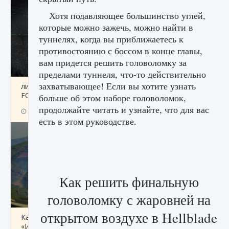
Хотя подавляющее большинство углей,
которые можно зажечь, можно найти в
туннелях, когда вы приближаетесь к
противостоянию с боссом в конце главы,
вам придется решить головоломку за
пределами туннеля, что-то действительно
захватывающее! Если вы хотите узнать
лицензии, лиги, команды и стадионы в EA
FC 25
больше об этом наборе головоломок,
продолжайте читать и узнайте, что для вас
9 августа 2024
2 395
0
2
есть в этом руководстве.
Как решить финальную
головоломку с жаровней на
открытом воздухе в Hellblade
Как исправить ошибку Palworld EPalworld
«Идет сохранение мира — Невозможно