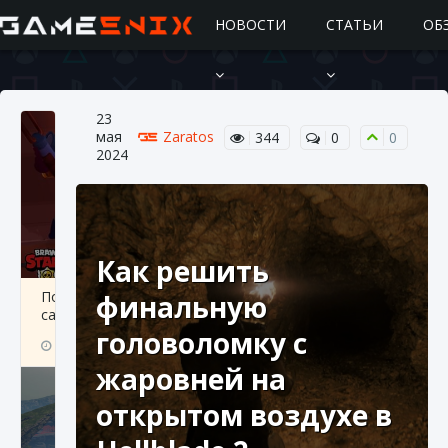
НОВОСТИ
СТАТЬИ
ОБ
23
мая
Zaratos
344
0
0
2024
Как решить
Подробное руководство по получению
финальную
самоцветов Brawl Stars
головоломку с
10 августа 2024
2 685
0
1
жаровней на
открытом воздухе в