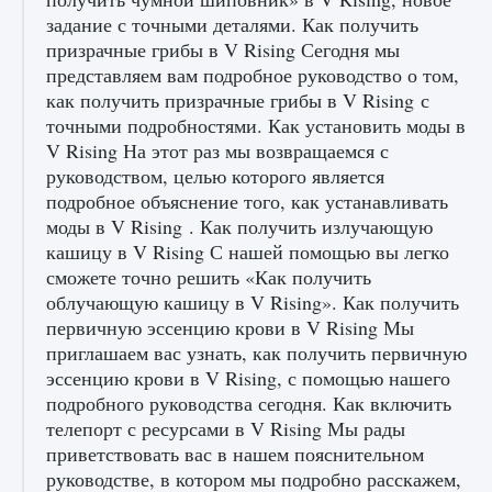
задание с точными деталями. Как получить
призрачные грибы в V Rising Сегодня мы
Входят ли «Милан» и «Интер» в EA FC 25
представляем вам подробное руководство о том,
как получить призрачные грибы в V Rising с
9 августа 2024
2 064
0
1
точными подробностями. Как установить моды в
V Rising На этот раз мы возвращаемся с
руководством, целью которого является
подробное объяснение того, как устанавливать
моды в V Rising . Как получить излучающую
кашицу в V Rising С нашей помощью вы легко
сможете точно решить «Как получить
облучающую кашицу в V Rising». Как получить
первичную эссенцию крови в V Rising Мы
Как исправить текстовую ошибку
пользовательского интерфейса Delta
приглашаем вас узнать, как получить первичную
Force Hawk Ops
эссенцию крови в V Rising, с помощью нашего
9 августа 2024
1 945
0
подробного руководства сегодня. Как включить
0
телепорт с ресурсами в V Rising Мы рады
приветствовать вас в нашем пояснительном
руководстве, в котором мы подробно расскажем,