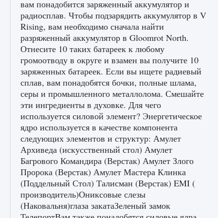
вам понадобится заряженный аккумулятор и
радиосплав. Чтобы подзарядить аккумулятор в V
Rising, вам необходимо сначала найти
разряженный аккумулятор в Gloomrot North.
Как получить Thunder Egg в Stardew Valley
Отнесите 10 таких батареек к любому
9 августа 2024
1 244
0
0
громоотводу в округе и взамен вы получите 10
заряженных батареек. Если вы ищете радиевый
сплав, вам понадобятся бочки, полные шлама,
серы и промышленного металлолома. Смешайте
эти ингредиенты в духовке. Для чего
используется силовой элемент? Энергетическое
ядро ​​используется в качестве компонента
следующих элементов и структур: Амулет
Архиведа (искусственный стол) Амулет
Как исправить неработающие награды For
Багрового Командира (Верстак) Амулет Злого
Honor
Пророка (Верстак) Амулет Мастера Клинка
(Поддельный Стол) Талисман (Верстак) EMI (
9 августа 2024
1 205
0
0
производитель)Ониксовые слезы
(Наковальня)глаза закатаЗеленый замок
ТелепортВам также понадобятся силовые ядра,