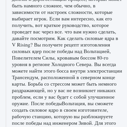
быть намного сложнее, чем обычно, в
зависимости от настроек сложности, которые
Как создавать предметы в Creatures of Ava
выбирает игрок. Если вам интересно, как его
получить, вот краткое руководство, которое
9 августа 2024
1 266
0
0
проведет вас через все. что вам нужно сделать,
давайте посмотрим. Как сделать силовые ядра в
V Rising? Вы получите рецепт изготовления
силовых ядер после победы над Вольтацией,
Повелителем Силы, кровавым боссом 80-го
уровня в регионе Холодного Севера. Вы всегда
можете найти этого босса внутри электростанции
Трансендум, расположенной в северном конце
карты. Борьба со стрессом может быть немного
Как найти Гробницу Изгоев в Diablo 4
раздражающей, но у вас не возникнет никаких
9 августа 2024
1 337
0
0
проблем, если у вас будет с собой улучшенное
оружие. После победыВольтация, вы сможете
создать силовое ядро ​​в своем изготовителе,
рабочую станцию, которую вы разблокируете
после победы над инженером Зивой. Для этого