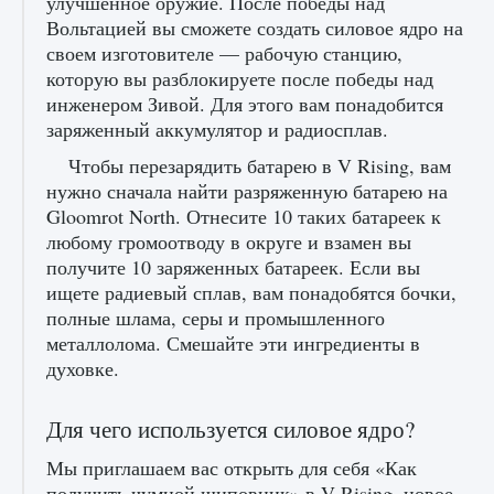
улучшенное оружие. После победы над
начать сохранение данных мира»
Вольтацией вы сможете создать силовое ядро ​​на
9 августа 2024
2 711
0
0
своем изготовителе — рабочую станцию,
которую вы разблокируете после победы над
инженером Зивой. Для этого вам понадобится
заряженный аккумулятор и радиосплав.
Чтобы перезарядить батарею в V Rising, вам
нужно сначала найти разряженную батарею на
Gloomrot North. Отнесите 10 таких батареек к
любому громоотводу в округе и взамен вы
получите 10 заряженных батареек. Если вы
Все новые функции в режиме карьеры EA
ищете радиевый сплав, вам понадобятся бочки,
FC 25
полные шлама, серы и промышленного
9 августа 2024
2 096
0
2
металлолома. Смешайте эти ингредиенты в
духовке.
Для чего используется силовое ядро?
Мы приглашаем вас открыть для себя «Как
получить чумной шиповник» в V Rising, новое