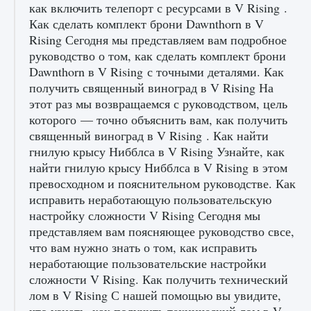
как включить телепорт с ресурсами в V Rising .
Как сделать комплект брони Dawnthorn в V
Rising Сегодня мы представляем вам подробное
руководство о том, как сделать комплект брони
Dawnthorn в V Rising с точными деталями. Как
Как проверить статус сервера Delta Force
получить священный виноград в V Rising На
Hawk Ops
этот раз мы возвращаемся с руководством, цель
которого — точно объяснить вам, как получить
9 августа 2024
1 286
0
0
священный виноград в V Rising . Как найти
гнилую крысу Нибблса в V Rising Узнайте, как
найти гнилую крысу Нибблса в V Rising в этом
превосходном и пояснительном руководстве. Как
исправить неработающую пользовательскую
настройку сложности V Rising Сегодня мы
представляем вам поясняющее руководство свсе,
что вам нужно знать о том, как исправить
неработающие пользовательские настройки
Как приручить существ джунглей Нари в
игре Creatures of Ava
сложности V Rising. Как получить технический
лом в V Rising С нашей помощью вы увидите,
9 августа 2024
1 218
0
0