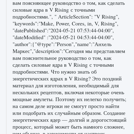
вам поясняющее руководство о том, как сделать
силовые ядра в V Rising с точными
подробностями.", " ArticleSection": "V Rising",
"keywords":"Make, Power, Cores, in, V, Rising",
"datePublished":"2024-05-21 07:53:44-04:00",
"dateModified" :"2024-05-21 04:53:44-04:00",
"author":{"@type":"Person","name":"Анхель
Маркес","description":"Сегодня мы представляем
вам пояснительное руководство о том, как
Как включить чат в Fortnite
сделать силовые ядра в V Rising с точными
9 августа 2024
1 335
0
0
подробностями. Что нужно знать об
энергетических ядрах в V Rising? Это поздний
материал для изготовления, необходимый для
нескольких рецептов, включая некоторые очень
мощные амулеты. Поэтому их нелегко получить;
на самом деле игроки не смогут просто найти
или подобрать их случайным образом. Создание
энергетических ядер — долгий и дорогостоящий
процесс, который может быть намного сложнее,
чем обычно, в зависимости от настроек