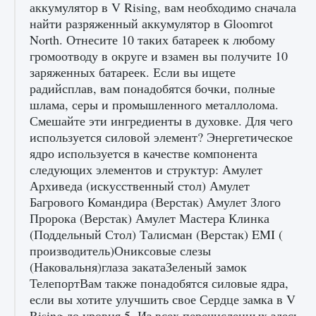
аккумулятор в V Rising, вам необходимо сначала
найти разряженный аккумулятор в Gloomrot
North. Отнесите 10 таких батареек к любому
громоотводу в округе и взамен вы получите 10
заряженных батареек. Если вы ищете
радийсплав, вам понадобятся бочки, полные
шлама, серы и промышленного металлолома.
Смешайте эти ингредиенты в духовке. Для чего
используется силовой элемент? Энергетическое
ядро ​​используется в качестве компонента
следующих элементов и структур: Амулет
Архиведа (искусственный стол) Амулет
Багрового Командира (Верстак) Амулет Злого
Пророка (Верстак) Амулет Мастера Клинка
(Поддельный Стол) Талисман (Верстак) EMI (
производитель)Ониксовые слезы
(Наковальня)глаза закатаЗеленый замок
ТелепортВам также понадобятся силовые ядра,
если вы хотите улучшить свое Сердце замка в V
Rising до уровня 5. Из всех перечисленных здесь