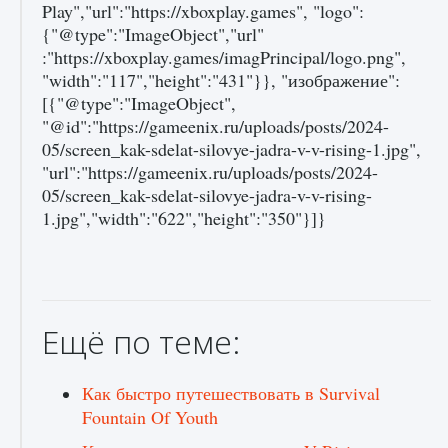
Play","url":"https://xboxplay.games", "logo":
{"@type":"ImageObject","url"
:"https://xboxplay.games/imagPrincipal/logo.png",
"width":"117","height":"431"}}, "изображение":
[{"@type":"ImageObject",
"@id":"https://gameenix.ru/uploads/posts/2024-
05/screen_kak-sdelat-silovye-jadra-v-v-rising-1.jpg",
"url":"https://gameenix.ru/uploads/posts/2024-
05/screen_kak-sdelat-silovye-jadra-v-v-rising-
1.jpg","width":"622","height":"350"}]}
Ещё по теме:
Как быстро путешествовать в Survival
Fountain Of Youth