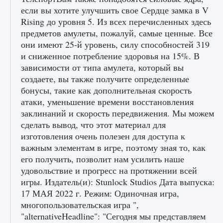
если вы хотите улучшить свое Сердце замка в V
Rising до уровня 5. Из всех перечисленных здесь
предметов амулеты, пожалуй, самые ценные. Все
они имеют 25-й уровень, силу способностей 319
и сниженное потребление здоровья на 15%. В
Как разблокировать чертеж счастливого
зависимости от типа амулета, который вы
оружия в MW3 и Warzone
создаете, вы также получите определенные
бонусы, такие как дополнительная скорость
9 августа 2024
1 151
0
0
атаки, уменьшение времени восстановления
заклинаний и скорость передвижения. Мы можем
сделать вывод, что этот материал для
изготовления очень полезен для доступа к
важным элементам в игре, поэтому зная то, как
его получить, позволит нам усилить наше
удовольствие и прогресс на протяжении всей
игры. Издатель(и): Stunlock Studios Дата выпуска:
17 МАЯ 2022 г. Режим: Одиночная игра,
Все новые функции Ultimate Team в EA FC
25
многопользовательская игра ",
"alternativeHeadline": "Сегодня мы представляем
9 августа 2024
1 297
0
0