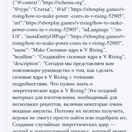
{"@context":"https://schema.org",
игре Creatures of Ava
"@type":"Статья", "@id":"https://xboxplay.games/v-
9 августа 2024
1 164
0
0
rising/how-to-make-power -cores-in-v-rising-52905",
"url":"https://xboxplay.games/v-rising/how-to-make-
power-cores-in-v-rising-52905", "inLanguage ":"en-
US", "mainEntityOfPage":"https://xboxplay.games/v-
rising/how-to-make-power-cores-in-v-rising-52905",
"name": "Make Силовые ядра в V Rising",
"headline": "Создавайте силовые ядра в V Rising",
"description": "Сегодня мы представляем вам
поясняющее руководство о том, как сделать
Как исправить ошибку EA FC 25 beta,
силовые ядра в V Rising с точными
которая не работает
подробностями. Что нужно знать о
9 августа 2024
1 370
0
0
энергетические ядра в V Rising? Это поздний
материал для изготовления, необходимый для
нескольких рецептов, включая некоторые очень
мощные амулеты. Поэтому их нелегко получить,
игроки не смогут просто найти или подобрать их;
Создание случайных энергетических ядер —
долгий и дорогостоящий процесс, который может