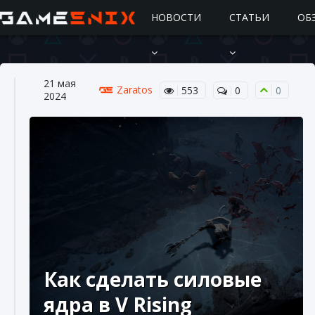
НОВОСТИ
СТАТЬИ
ОБ
21 мая
Zaratos
553
0
0
2024
Подробное руководство по получению
самоцветов Brawl Stars
10 августа 2024
2 685
0
1
Как сделать силовые
ядра в V Rising