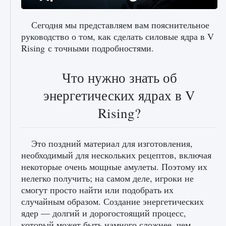
Сегодня мы представляем вам пояснительное
руководство о том, как сделать силовые ядра в V
Rising с точными подробностями.
Как исправить ошибку Palworld «Идет
сохранение мира — Невозможно начать
сохранение данных мира»
Что нужно знать об
9 августа 2024
2 511
0
0
энергетических ядрах в V
Rising?
Это поздний материал для изготовления,
необходимый для нескольких рецептов, включая
некоторые очень мощные амулеты. Поэтому их
нелегко получить; на самом деле, игроки не
смогут просто найти или подобрать их
Как заработать медали лиги Clash of Clans
случайным образом. Создание энергетических
9 августа 2024
2 599
0
1
ядер — долгий и дорогостоящий процесс,
который может быть намного сложнее, чем