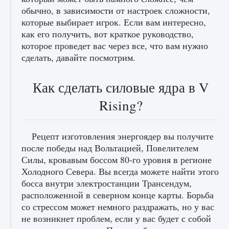
обычно, в зависимости от настроек сложности,
которые выбирает игрок. Если вам интересно,
как его получить, вот краткое руководство,
которое проведет вас через все, что вам нужно
сделать, давайте посмотрим.
Как сделать силовые ядра в V
лицензии, лиги, команды и стадионы в EA
FC 25
Rising?
9 августа 2024
2 395
0
2
Рецепт изготовления энергоядер вы получите
после победы над Вольтацией, Повелителем
Силы, кровавым боссом 80-го уровня в регионе
Холодного Севера. Вы всегда можете найти этого
босса внутри электростанции Трансендум,
расположенной в северном конце карты. Борьба
со стрессом может немного раздражать, но у вас
Как исправить ошибку Palworld EPalworld
не возникнет проблем, если у вас будет с собой
«Идет сохранение мира — Невозможно