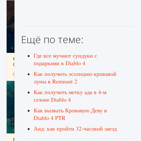
Ещё по теме:
Где все мучают сундуки с
Как разблокировать заклинание Крист в
подарками в Diablo 4
Creatures of Ava
Как получить эссенцию кровавой
9 августа 2024
1 393
0
0
луны в Remnant 2
Как получить метку ада в 4-м
сезоне Diablo 4
Как вызвать Кровавую Деву в
Diablo 4 PTR
Аид: как пройти 32-часовой заезд
Как приручить существ из степей Тамура в