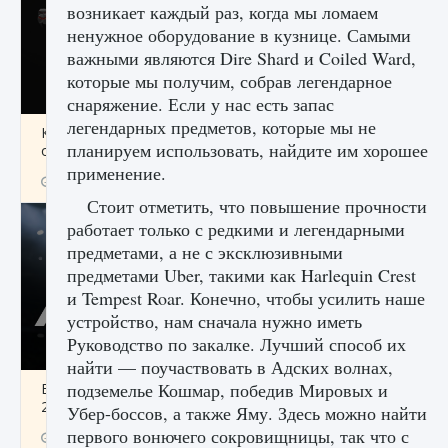
возникает каждый раз, когда мы ломаем
ненужное оборудование в кузнице. Самыми
важными являются Dire Shard и Coiled Ward,
которые мы получим, собрав легендарное
снаряжение. Если у нас есть запас
легендарных предметов, которые мы не
Как разблокировать чертеж счастливого
планируем использовать, найдите им хорошее
оружия в MW3 и Warzone
применение.
9 августа 2024
1 151
0
0
Стоит отметить, что повышение прочности
работает только с редкими и легендарными
предметами, а не с эксклюзивными
предметами Uber, такими как Harlequin Crest
и Tempest Roar. Конечно, чтобы усилить наше
устройство, нам сначала нужно иметь
Руководство по закалке. Лучший способ их
найти — поучаствовать в Адских волнах,
подземелье Кошмар, победив Мировых и
Все новые функции Ultimate Team в EA FC
25
Убер-боссов, а также Яму. Здесь можно найти
первого вонючего сокровищницы, так что с
9 августа 2024
1 297
0
0