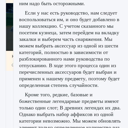
ним надо быть осторожными.
Если у нас есть руководство, нам следует
воспользоваться им, и оно будет добавлено в
нашу коллекцию. С учетом сказанного мы
посетим кузнеца, затем перейдем на вкладку
закалки и выберем часть снаряжения. Мы
можем выбрать аксессуар из одной из шести
категорий, полностью в зависимости от
Как включить чат в Fortnite
разблокированного нами руководства по
отпусканию. В ходе этого процесса один из
9 августа 2024
1 335
0
0
перечисленных аксессуаров будет выбран и
применен к нашему предмету, поэтому будет
определенная степень случайности.
Кроме того, редкие, базовые и
божественные легендарные предметы имеют
только один слот; В древних легендах их два.
Однако выбрать набор аффиксов из одной
категории невозможно. Мы можем обновлять
элемент только определенное количество раз.