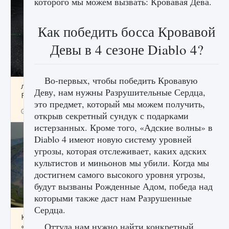
которого мы можем вызвать: Кровавая Дева.
Как победить босса Кровавой
Девы в 4 сезоне Diablo 4?
Во-первых, чтобы победить Кровавую
лицензии, лиги, команды и стадионы в EA
Деву, нам нужны Разрушительные Сердца,
FC 25
это предмет, который мы можем получить,
9 августа 2024
2 395
0
2
открыв секретный сундук с подарками
истерзанных. Кроме того, «Адские волны» в
Diablo 4 имеют новую систему уровней
угрозы, которая отслеживает, каких адских
культистов и миньонов мы убили. Когда мы
достигнем самого высокого уровня угрозы,
будут вызваны Рожденные Адом, победа над
которыми также даст нам Разрушенные
Сердца.
Как исправить ошибку Palworld EPalworld
Оттуда нам нужно найти конкретный
«Идет сохранение мира — Невозможно