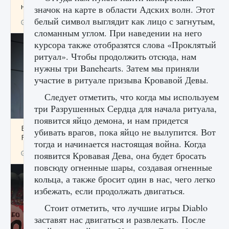
начать сохранение данных мира»
значок на карте в области Адских волн. Этот
белый символ выглядит как лицо с загнутым,
9 августа 2024
2 711
0
0
сломанным углом. При наведении на него
курсора также отобразятся слова «Проклятый
ритуал». Чтобы продолжить отсюда, нам
нужны три Banehearts. Затем мы приняли
участие в ритуале призыва Кровавой Девы.
Следует отметить, что когда мы используем
три Разрушенных Сердца для начала ритуала,
появится яйцо демона, и нам придется
Все новые функции в режиме карьеры EA
убивать врагов, пока яйцо не вылупится. Вот
FC 25
тогда и начинается настоящая война. Когда
9 августа 2024
2 096
0
2
появится Кровавая Дева, она будет бросать
повсюду огненные шары, создавая огненные
кольца, а также бросит один в нас, чего легко
избежать, если продолжать двигаться.
Стоит отметить, что лучшие игры Diablo
заставят нас двигаться и развлекать. После