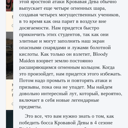
этой яростной атаки Кровавая Дева обычно
выпускает еще четыре огненных шара,
создавая четырех могущественных учеников,
Входят ли «Милан» и «Интер» в EA FC 25
в то время как она парит в воздухе вне
9 августа 2024
2 064
0
1
досягаемости. Нам придется быстро
прикончить этих студентов, так как они
элитные и могут заполнить наш экран
опасными снарядами и лужами болотной
кислоты. Как только он взлетит, Bloody
Maiden взорвет землю постоянно
расширяющимся огненным кольцом. Когда
это произойдет, нам придется этого избежать.
Потом надо промыть и повторять атаки и
Как исправить текстовую ошибку
призывы, пока она не упадет. Мы найдем
пользовательского интерфейса Delta
довольно интересный лут, который, вероятно,
Force Hawk Ops
включает в себя новые легендарные
9 августа 2024
1 945
0
0
предметы.
Это все, что вам нужно знать о том, как
победить босса Кровавой Девы в 4 сезоне