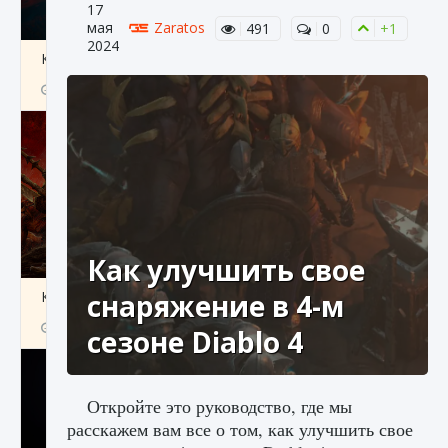
17
мая
Zaratos
491
0
+1
2024
Как создавать предметы в Creatures of Ava
9 августа 2024
1 266
0
0
Как улучшить свое
Как найти Гробницу Изгоев в Diablo 4
снаряжение в 4-м
9 августа 2024
1 337
0
0
сезоне Diablo 4
Откройте это руководство, где мы
расскажем вам все о том, как улучшить свое