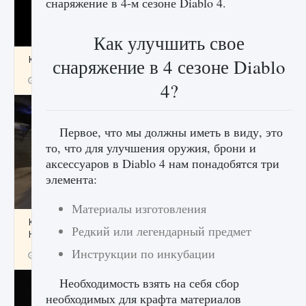
снаряжение в 4-м сезоне Diablo 4.
Как улучшить свое
Как получить Thunder Egg в Stardew Valley
снаряжение в 4 сезоне Diablo
9 августа 2024
1 244
0
0
4?
Первое, что мы должны иметь в виду, это
то, что для улучшения оружия, брони и
аксессуаров в Diablo 4 нам понадобятся три
элемента:
Материалы изготовления
Как исправить неработающие награды For
Редкий или легендарный предмет
Honor
Инструкции по инкубации
9 августа 2024
1 205
0
0
Необходимость взять на себя сбор
необходимых для крафта материалов