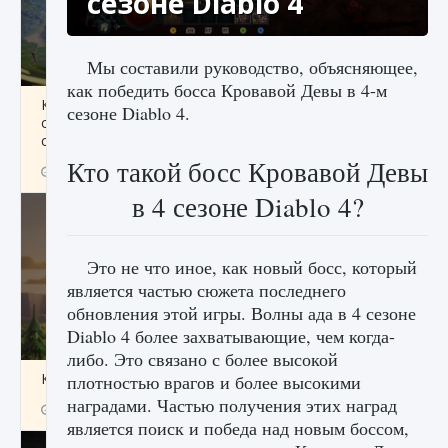
сезоне Diablo 4
Мы составили руководство, объясняющее,
как победить босса Кровавой Девы в 4-м
Как исправить ошибку Palworld «Идет
сезоне Diablo 4.
сохранение мира — Невозможно начать
сохранение данных мира»
Кто такой босс Кровавой Девы
9 августа 2024
2 511
0
0
в 4 сезоне Diablo 4?
Это не что иное, как новый босс, который
является частью сюжета последнего
обновления этой игры. Волны ада в 4 сезоне
Diablo 4 более захватывающие, чем когда-
либо. Это связано с более высокой
Как заработать медали лиги Clash of Clans
плотностью врагов и более высокими
наградами. Частью получения этих наград
9 августа 2024
2 599
0
1
является поиск и победа над новым боссом,