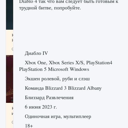
Diablo 4 так что вам следует быть готовым к
трудной битве, попробуйте.
Как проверить статус сервера Delta Force
Hawk Ops
9 августа 2024
1 286
0
0
Диабло IV
Xbox One, Xbox Series X/S, PlayStation4
PlayStation 5 Microsoft Windows
Экшен ролевой, руби и слэш
Команда Blizzard 3 Blizzard Albany
Близзард Развлечения
6 июня 2023 г.
Как приручить существ джунглей Нари в
игре Creatures of Ava
Одиночная игра, мультиплеер
9 августа 2024
1 218
0
0
18+