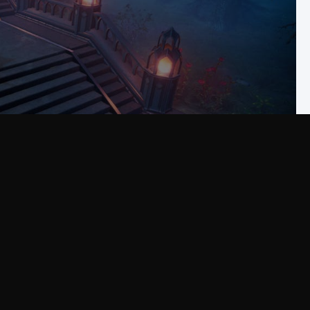
омощью нашего пояснительного руководства сегодня.
йти Дракулу в V Rising?
регионы, контент, группы крови и многое другое.
ляется добавление последнего уровня угрозы в