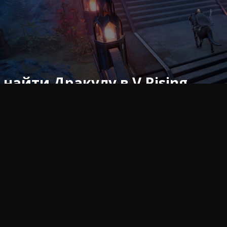
 найти Дракулу в V Rising
глашаем вас узнать, где найти Дракулу в V Rising, с п
Что нужно знать о том, где на
 версия игры наконец-то доступна всем, включая новые 
безусловно, самым большим дополнением к версии 1.0 яв
». Вот где и когда найти Дракулу в V Rising.