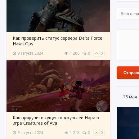
Как проверить статус сервера Delta Force
Hawk Ops
9 августа 2024
1 286
0
0
Отправ
13 мая
Как приручить существ джунглей Нари в
игре Creatures of Ava
9 августа 2024
1 218
0
0