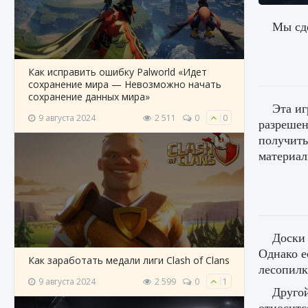
Мы сде
Как исправить ошибку Palworld «Идет
сохранение мира — Невозможно начать
сохранение данных мира»
Эта иг
9 августа 2024
2 511
0
0
разрешен
получить
материал
Доски 
Однако е
Как заработать медали лиги Clash of Clans
лесопилк
9 августа 2024
2 599
0
1
Другой
относитс