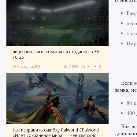
Бан
лес
бож
Пир
лицензии, лиги, команды и стадионы в EA
FC 25
9 августа 2024
2 395
0
2
Если м
замка, и
80 
400
Как вс
Как исправить ошибку Palworld EPalworld
довольно
«Идет сохранение мира — Невозможно