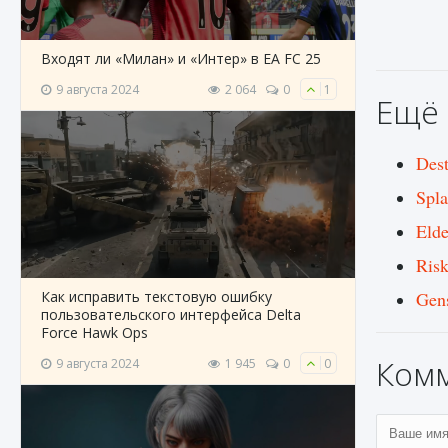
Входят ли «Милан» и «Интер» в EA FC 25
9 августа 2024
2 064
0
1
Ещё 
Des
Spla
Eld
Ris
Как исправить текстовую ошибку
Gen
пользовательского интерфейса Delta
Force Hawk Ops
Ком
9 августа 2024
1 945
0
0