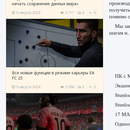
производ
начать сохранение данных мира»
получить
9 августа 2024
2 711
0
0
помимо о
Мы зав
шагам и,
Все новые функции в режиме карьеры EA
ПК с M
FC 25
Экшен
9 августа 2024
2 096
0
2
Stunlo
Stunlo
17 МА
Одиноч