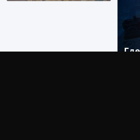
Где
Как разблокировать заклинание Крист в
Creatures of Ava
Мы при
9 августа 2024
1 393
0
0
Полная
Однако, 
«Дракуле
Как приручить существ из степей Тамура в