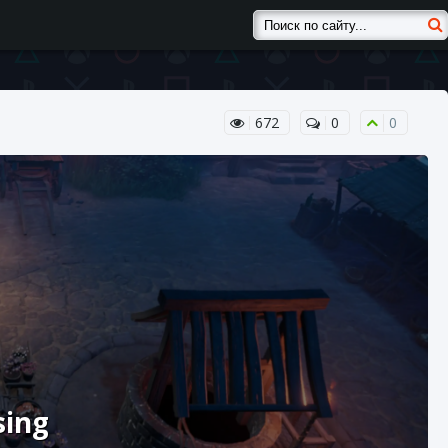
672
0
0
sing