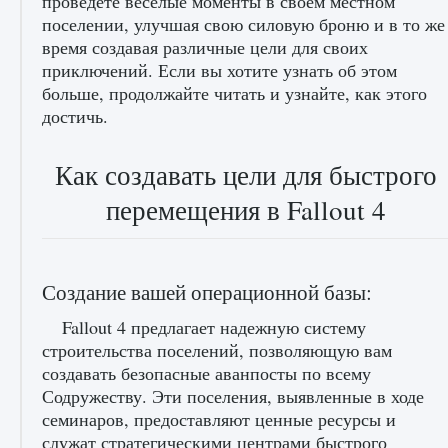
проведете веселые моменты в своем местном
поселении, улучшая свою силовую броню и в то же
время создавая различные цели для своих
приключений. Если вы хотите узнать об этом
больше, продолжайте читать и узнайте, как этого
достичь.
Как создавать цели для быстрого
лицензии, лиги, команды и стадионы в EA
FC 25
перемещения в Fallout 4
9 августа 2024
2 395
0
2
Создание вашей операционной базы:
Fallout 4 предлагает надежную систему
строительства поселений, позволяющую вам
создавать безопасные аванпосты по всему
Содружеству. Эти поселения, выявленные в ходе
семинаров, предоставляют ценные ресурсы и
Как исправить ошибку Palworld EPalworld
служат стратегическими центрами быстрого
«Идет сохранение мира — Невозможно