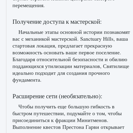
начать сохранение данных мира»
перемещения.
9 августа 2024
2 711
0
0
Получение доступа к мастерской:
Начальные этапы основной истории познакомят
вас с механикой мастерской. Sanctuary Hills, ваша
стартовая локация, предлагает прекрасную
возможность основать ваше первое поселение.
Благодаря относительной безопасности и обилию
поддающихся утилизации материалов, Святилище
идеально подходит для создания прочного
Все новые функции в режиме карьеры EA
фундамента.
FC 25
9 августа 2024
2 096
0
2
Расширение сети (необязательно):
Чтобы получить еще большую гибкость в
быстром путешествии, подумайте о том, чтобы
присоединиться к фракции Минитменов.
Выполнение квестов Престона Гарви открывает