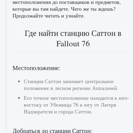
местоположения до поставщиков и предметов,
которые вы там найдете. Чего же ты ждешь?
Продолжайте читать и узнайте.
Где найти станцию ​​Саттон в
Как разблокировать чертеж счастливого
Fallout 76
оружия в MW3 и Warzone
9 августа 2024
1 151
0
0
Местоположение:
Станция Саттон занимает центральное
положение в лесном регионе Аппалачей.
Его точное местоположение находится к юго-
востоку от Убежища 76 к югу от Лагеря
Надзирателя и города Саттон.
Все новые функции Ultimate Team в EA FC
25
Добраться до станции Саттон:
9 августа 2024
1 297
0
0