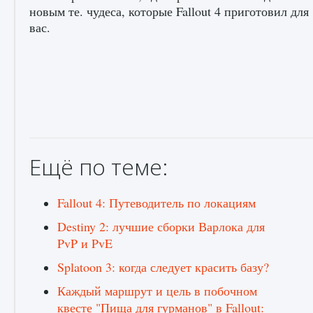
новым те. чудеса, которые Fallout 4 приготовил для
вас.
Как разблокировать заклинание Крист в
Creatures of Ava
Ещё по теме:
9 августа 2024
1 393
0
0
Fallout 4: Путеводитель по локациям
Destiny 2: лучшие сборки Варлока для
PvP и PvE
Splatoon 3: когда следует красить базу?
Каждый маршрут и цель в побочном
квесте "Пища для гурманов" в Fallout:
Как приручить существ из степей Тамура в