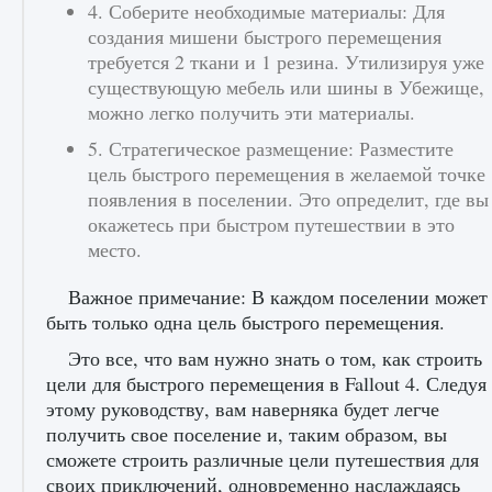
4. Соберите необходимые материалы: Для
создания мишени быстрого перемещения
требуется 2 ткани и 1 резина. Утилизируя уже
существующую мебель или шины в Убежище,
можно легко получить эти материалы.
Как проверить статус сервера Delta Force
5. Стратегическое размещение: Разместите
Hawk Ops
цель быстрого перемещения в желаемой точке
9 августа 2024
1 286
0
0
появления в поселении. Это определит, где вы
окажетесь при быстром путешествии в это
место.
Важное примечание: В каждом поселении может
быть только одна цель быстрого перемещения.
Это все, что вам нужно знать о том, как строить
цели для быстрого перемещения в Fallout 4. Следуя
этому руководству, вам наверняка будет легче
Как приручить существ джунглей Нари в
получить свое поселение и, таким образом, вы
игре Creatures of Ava
сможете строить различные цели путешествия для
9 августа 2024
1 218
0
0
своих приключений, одновременно наслаждаясь