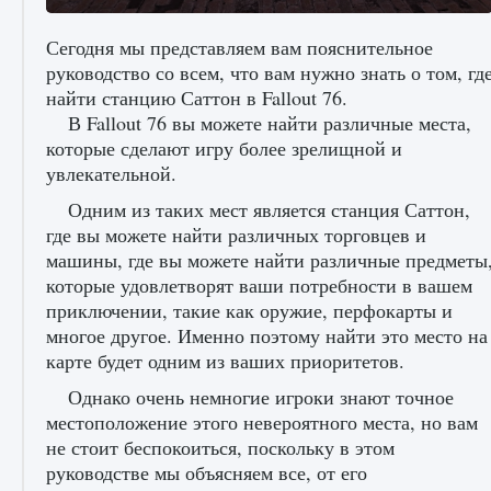
Сегодня мы представляем вам пояснительное
руководство со всем, что вам нужно знать о том, гд
Как получить Thunder Egg в Stardew Valley
найти станцию ​​Саттон в Fallout 76.
В Fallout 76 вы можете найти различные места,
9 августа 2024
1 244
0
0
которые сделают игру более зрелищной и
увлекательной.
Одним из таких мест является станция Саттон,
где вы можете найти различных торговцев и
машины, где вы можете найти различные предметы
которые удовлетворят ваши потребности в вашем
приключении, такие как оружие, перфокарты и
многое другое. Именно поэтому найти это место на
Как исправить неработающие награды For
карте будет одним из ваших приоритетов.
Honor
Однако очень немногие игроки знают точное
9 августа 2024
1 205
0
0
местоположение этого невероятного места, но вам
не стоит беспокоиться, поскольку в этом
руководстве мы объясняем все, от его