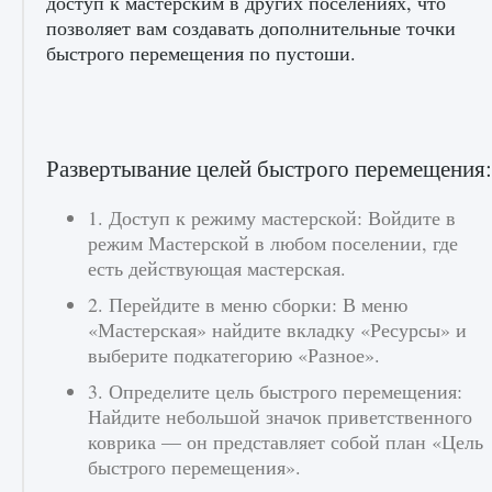
доступ к мастерским в других поселениях, что
позволяет вам создавать дополнительные точки
быстрого перемещения по пустоши.
Входят ли «Милан» и «Интер» в EA FC 25
9 августа 2024
2 064
0
1
Развертывание целей быстрого перемещения:
1. Доступ к режиму мастерской: Войдите в
режим Мастерской в ​​любом поселении, где
есть действующая мастерская.
2. Перейдите в меню сборки: В меню
Как исправить текстовую ошибку
«Мастерская» найдите вкладку «Ресурсы» и
пользовательского интерфейса Delta
выберите подкатегорию «Разное».
Force Hawk Ops
3. Определите цель быстрого перемещения:
9 августа 2024
1 945
0
0
Найдите небольшой значок приветственного
коврика — он представляет собой план «Цель
быстрого перемещения».