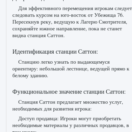
Для эффективного перемещения игрокам следует
следовать курсом на юго-восток от Убежища 76.
Пересекнув реку, ведущую к Лагерю Смотрителя,
сохраняйте южное направление, пока не станет
видна станция Саттон.
Идентификация станции Саттон:
Как включить чат в Fortnite
Станцию ​​легко узнать по выдающемуся
9 августа 2024
1 335
0
0
ориентиру: небольшой лестнице, ведущей прямо к
белому зданию.
Функциональное значение станции Саттон:
Станция Саттон предлагает множество услуг,
необходимых для развития игрока:
Доступ продавца: Игроки могут приобретать
необходимые материалы у различных продавцов, в
том числе: