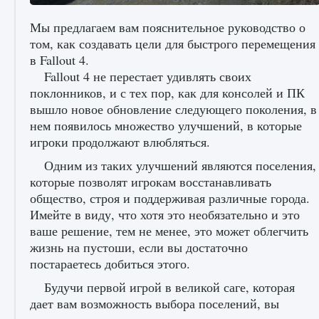
Мы предлагаем вам пояснительное руководство о
том, как создавать цели для быстрого перемещения
в Fallout 4.
Как исправить ошибку Palworld «Идет
Fallout 4 не перестает удивлять своих
сохранение мира — Невозможно начать
поклонников, и с тех пор, как для консолей и ПК
сохранение данных мира»
вышло новое обновление следующего поколения, в
9 августа 2024
2 511
0
0
нем появилось множество улучшений, в которые
игроки продолжают влюбляться.
Одним из таких улучшений являются поселения,
которые позволят игрокам восстанавливать
общество, строя и поддерживая различные города.
Имейте в виду, что хотя это необязательно и это
ваше решение, тем не менее, это может облегчить
жизнь на пустоши, если вы достаточно
постараетесь добиться этого.
Как заработать медали лиги Clash of Clans
Будучи первой игрой в великой саге, которая
9 августа 2024
2 599
0
1
дает вам возможность выбора поселений, вы