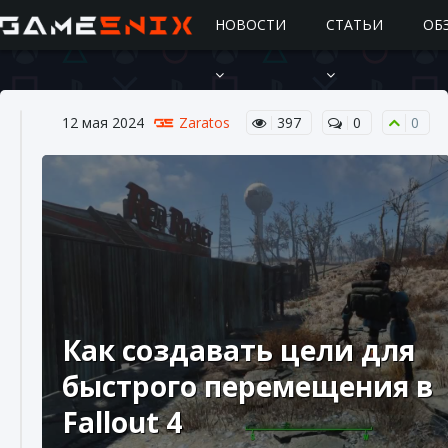
НОВОСТИ
СТАТЬИ
ОБ
12 мая 2024
Zaratos
397
0
0
Подробное руководство по получению
самоцветов Brawl Stars
Как создавать цели для
10 августа 2024
2 685
0
1
быстрого перемещения в
Fallout 4