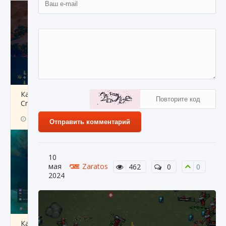
Как разблокировать заклинание Крист в
Creatures of Ava
9 августа 2024
1 393
0
0
Отправить комментарий
10
мая
Zaratos
462
0
0
2024
Как приручить существ из степей Тамура в