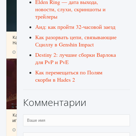
Elden Ring — дата выхода,
новости, слухи, скриншоты и
трейлеры
Аид: как пройти 32-часовой заезд
Как разорвать цепи, связывающие
Как проверить статус сервера Delta Force
Hawk Ops
Сциллу в Genshin Impact
9 августа 2024
1 286
0
0
Destiny 2: лучшие сборки Варлока
для PvP и PvE
Как перемещаться по Полям
скорби в Hades 2
Комментарии
Как приручить существ джунглей Нари в
игре Creatures of Ava
9 августа 2024
1 218
0
0