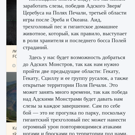
заработать слезы, победив Адского Зверя/
Церебуса на Полях Печали, третьей области
игры после Эреба и Океана. Аид,
трехголовый пес и гигантское домашнее
животное, который, как правило, выступает
в роли хранителя и последнего босса Полей
страданий.
лицензии, лиги, команды и стадионы в EA
FC 25
Здесь у нас будет возможность добраться
до Адских Монстров, так как нам нужно
9 августа 2024
2 395
0
2
пройти две предыдущие области: Гекату,
Гекату, Сциллу и ее группу русалок, а также
открытые территории Поля Печали. Это
может занять много времени, так как победа
над Адскими Монстрами будет давать нам
слезы за каждое завершение. Сам по себе
бой — это не прогулка по парку, поскольку
гигантский трехголовый пес может нанести
огромный урон повторяющимися атаками
Как исправить ошибку Palworld EPalworld
ногами и бросками по территории под нами.
«Идет сохранение мира — Невозможно