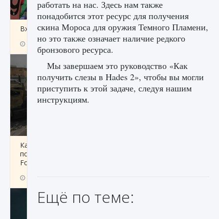
работать на нас. Здесь нам также
понадобится этот ресурс для получения
скина Мороса для оружия Темного Пламени,
Входят ли «Милан» и «Интер» в EA FC 25
но это также означает наличие редкого
9 августа 2024
2 064
0
1
бронзового ресурса.
Мы завершаем это руководство «Как
получить слезы в Hades 2», чтобы вы могли
приступить к этой задаче, следуя нашим
инструкциям.
Как исправить текстовую ошибку
пользовательского интерфейса Delta
Force Hawk Ops
9 августа 2024
1 945
0
0
Ещё по теме: