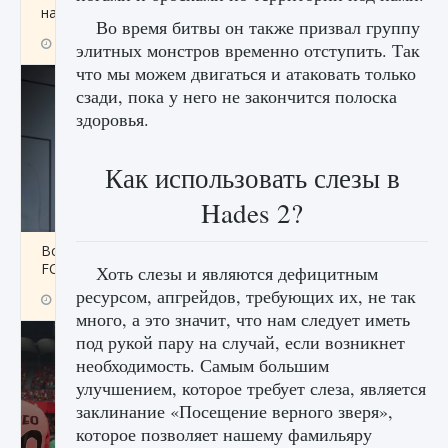
начать сохранение данных мира»
Во время битвы он также призвал группу
9 августа 2024
2 711
0
0
элитных монстров временно отступить. Так
что мы можем двигаться и атаковать только
сзади, пока у него не закончится полоска
здоровья.
Как использовать слезы в
Hades 2?
Все новые функции в режиме карьеры EA
FC 25
Хоть слезы и являются дефицитным
ресурсом, апгрейдов, требующих их, не так
9 августа 2024
2 096
0
2
много, а это значит, что нам следует иметь
под рукой пару на случай, если возникнет
необходимость. Самым большим
улучшением, которое требует слеза, является
заклинание «Посещение верного зверя»,
которое позволяет нашему фамильяру