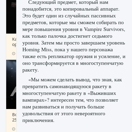
Следующий предмет, который нам
понадобится, это копировальный аппарат.
Это будет один из случайных пассивных
предметов, которые мы сможем собирать по
мере повышения уровня в Vampire Survivors,
как только палочка достигнет седьмого
Как разблокировать чертеж счастливого
уровня. Затем мы просто завершаем уровень
оружия в MW3 и Warzone
Homing Miss, пока у нашего персонажа
9 августа 2024
1 151
0
0
также есть репликатор оружия и усиление, и
оно трансформируется в многоступенчатую
ракету.
«Мы можем сделать вывод, что зная, как
превратить самонаводящуюся ракету в
многоступенчатую ракету в «Выживших
вампирах»? интересен тем, что позволяет
нам развиваться и получать больше
удовольствия от этого невероятного
Все новые функции Ultimate Team в EA FC
приключения.
25
9 августа 2024
1 297
0
0