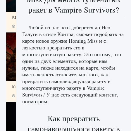
ракет в Vampire Survivors?
Как создавать предметы в Creatures of Ava
9 августа 2024
1 266
0
Любой из нас, кто доберется до Нео
0
Галуги в стиле Контра, сможет подобрать на
карте новое оружие Homing Miss и с
легкостью превратить его в
многоступенчатую ракету. Это потому, что
один из двух элементов, которые нам
нужны, также находится на карте, чтобы
иметь ясность относительно того, как
превратить самонаводящуюся ракету в
Как найти Гробницу Изгоев в Diablo 4
многоступенчатую ракету в Vampire
Survivors? У нас есть следующий контент,
9 августа 2024
1 337
0
0
посмотрим.
Как превратить
самонаводящуюся ракету в