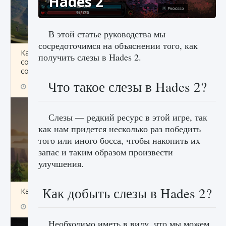
Hades 2
В этой статье руководства мы
сосредоточимся на объяснении того, как
Как исправить ошибку Palworld «Идет
получить слезы в Hades 2.
сохранение мира — Невозможно начать
сохранение данных мира»
Что такое слезы в Hades 2?
9 августа 2024
2 511
0
0
Слезы — редкий ресурс в этой игре, так
как нам придется несколько раз победить
того или иного босса, чтобы накопить их
запас и таким образом произвести
улучшения.
Как добыть слезы в Hades 2?
Как заработать медали лиги Clash of Clans
9 августа 2024
2 599
0
1
Необходимо иметь в виду, что мы можем