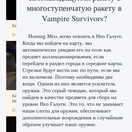
многоступенчатую ракету в
Vampire Survivors?
Как получить Thunder Egg в Stardew Valley
9 августа 2024
1 244
0
0
Homing Miss легко освоить в Нео Галуге.
Когда мы войдем на карту, мы
автоматически увидим его на поле как
предмет коллекционирования, если
перейдем в раздел города в середине карты.
Стрелки будут вести нас по пути, если мы
их включили. Поэтому необходимы две
вещи. Одним из них является усилитель
оружия. Это серый чемодан, который мы
Как исправить неработающие награды For
найдем в качестве предмета для сбора на
Honor
уровне Нео Галуги. Это то, что не занимает
наши слоты для оружия, обеспечивает
9 августа 2024
1 205
0
0
дополнительные возрождения и случайным
образом улучшает наше оружие.