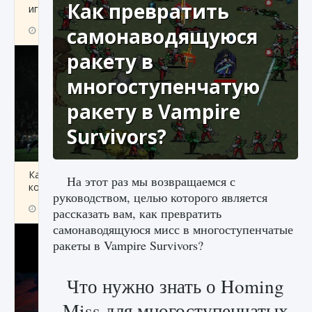
Как превратить
игре Creatures of Ava
самонаводящуюся
9 августа 2024
1 164
0
0
ракету в
многоступенчатую
ракету в Vampire
Survivors?
Как исправить ошибку EA FC 25 beta,
На этот раз мы возвращаемся с
которая не работает
руководством, целью которого является
9 августа 2024
1 370
0
0
рассказать вам, как превратить
самонаводящуюся мисс в многоступенчатые
ракеты в Vampire Survivors?
Что нужно знать о Homing
Miss для многоступенчатых