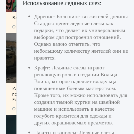
Использование ледяных слез:
Дарение: Большинство жителей долины
Входят ли «Милан» и «Интер» в EA FC 25
Стардью ценят ледяные слезы как
9 августа 2024
2 064
0
1
подарки, что делает их универсальным
выбором для построения отношений.
Однако важно отметить, что
небольшому количеству жителей они не
нравятся.
Крафт: Ледяные слезы играют
решающую роль в создании Кольца
Воина, которое наделяет владельца
повышенным боевым мастерством.
Как исправить текстовую ошибку
пользовательского интерфейса Delta
Кроме того, их можно использовать для
Force Hawk Ops
создания темной куртки на швейной
машине и использовать в качестве
9 августа 2024
1 945
0
0
голубого красителя для одежды и
других окрашиваемых предметов.
Пакеты и запросы: Ледяные слезы