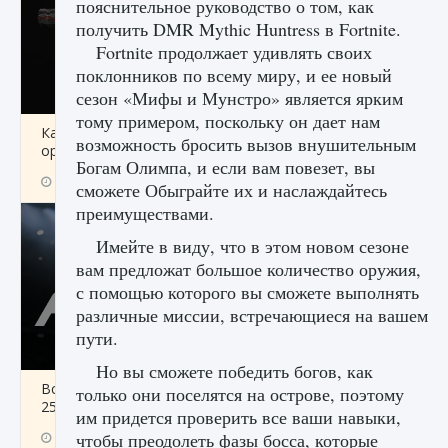
пояснительное руководство о том, как
получить DMR Mythic Huntress в Fortnite.
Fortnite продолжает удивлять своих
поклонников по всему миру, и ее новый
сезон «Мифы и Мунстро» является ярким
тому примером, поскольку он дает нам
Как разблокировать чертеж счастливого
возможность бросить вызов внушительным
оружия в MW3 и Warzone
Богам Олимпа, и если вам повезет, вы
9 августа 2024
1 151
0
0
сможете Обыграйте их и наслаждайтесь
преимуществами.
Имейте в виду, что в этом новом сезоне
вам предложат большое количество оружия,
с помощью которого вы сможете выполнять
различные миссии, встречающиеся на вашем
пути.
Но вы сможете победить богов, как
Все новые функции Ultimate Team в EA FC
только они поселятся на острове, поэтому
25
им придется проверить все ваши навыки,
чтобы преодолеть фазы босса, которые
9 августа 2024
1 297
0
0