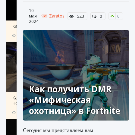
10
мая
Zaratos
523
0
0
2024
Как получить Thunder Egg в Stardew Valley
9 августа 2024
1 244
0
0
Как получить DMR
«Мифическая
Как исправить неработающие награды For
Honor
охотница» в Fortnite
9 августа 2024
1 205
0
0
Сегодня мы представляем вам