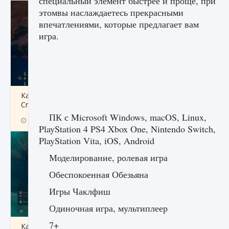
специальный элемент быстрее и проще, при
этомвы наслаждаетесь прекрасными
впечатлениями, которые предлагает вам
игра.
Как разблокировать заклинание Крист в
Creatures of Ava
ПК с Microsoft Windows, macOS, Linux,
9 августа 2024
1 393
0
0
PlayStation 4 PS4 Xbox One, Nintendo Switch,
PlayStation Vita, iOS, Android
Моделирование, ролевая игра
Обеспокоенная Обезьяна
Игры Чаклфиш
Одиночная игра, мультиплеер
7+
Как приручить существ из степей Тамура в