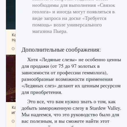
необходимы для выполнения «Связок
геолога» и иногда могут появляться в
виде запроса на доске «Требуется
помощь» возле универсального
магазина Пьера.
Как проверить статус сервера Delta Force
Hawk Ops
Дополнительные соображения:
9 августа 2024
1 286
0
0
Хотя «Ледяные слезы» не особенно ценны
для продажи (от 75 до 97 золотых в
зависимости от профессии геммолога),
разнообразные возможности применения
«Ледяных слез» делают их ценным ресурсом
для приобретения.
Это все, что вам нужно знать о том, как
добыть замороженную слезу в Stardew Valley.
Как приручить существ джунглей Нари в
игре Creatures of Ava
Мы надеемся, что это руководство было для
вас полезным, и вы сможете найти этот
9 августа 2024
1 218
0
0