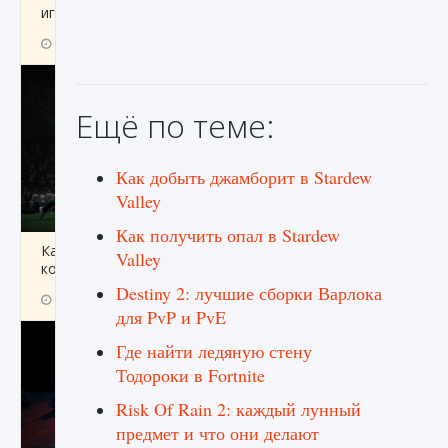
игре Creatures of Ava
9 августа 2024
1 164
0
0
Ещё по теме:
Как добыть джамборит в Stardew
Valley
Как получить опал в Stardew
Как исправить ошибку EA FC 25 beta,
Valley
которая не работает
Destiny 2: лучшие сборки Варлока
9 августа 2024
1 370
0
0
для PvP и PvE
Где найти ледяную стену
Тодороки в Fortnite
Risk Of Rain 2: каждый лунный
предмет и что они делают