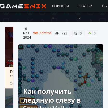
НОВОСТИ
СТАТЬИ
ОБ
10
мая
Zaratos
723
0
0
2024
Подробное руководство по получению
самоцветов Brawl Stars
10 августа 2024
2 685
0
1
Как получить
ледяную слезу в