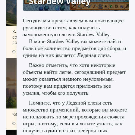
Stardew Valley
Сегодня мы представляем вам поясняющее
руководство о том, как получить
Как исправить ошибку Palworld «Идет
замороженную слезу в Stardew Valley.
сохранение мира — Невозможно начать
В мире Stardew Valley вы можете найти
сохранение данных мира»
большое количество предметов для сбора, и
9 августа 2024
2 511
0
0
одним из них является Ледяная слеза.
Важно отметить, что хотя некоторые
объекты найти легче, сегодняшний предмет
может оказаться немного неуловимым,
поэтому вам придется приложить все
усилия, чтобы его получить.
Помните, что у Ледяной слезы есть
множество применений, которые вы можете
Как заработать медали лиги Clash of Clans
использовать по мере прохождения сюжета
игры, поэтому, если вы хотите узнать, как
9 августа 2024
2 599
0
1
получить один из этих невероятных