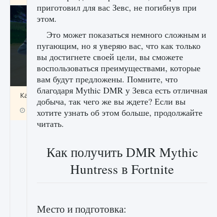
приготовил для вас Зевс, не погибнув при
этом.
Это может показаться немного сложным и
пугающим, но я уверяю вас, что как только
вы достигнете своей цели, вы сможете
воспользоваться преимуществами, которые
вам будут предложены. Помните, что
благодаря Mythic DMR у Зевса есть отличная
Как включить чат в Fortnite
добыча, так чего же вы ждете? Если вы
9 августа 2024
1 335
0
0
хотите узнать об этом больше, продолжайте
читать.
Как получить DMR Mythic
Huntress в Fortnite
Место и подготовка: