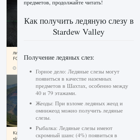
предметов, продолжайте читать!
Как получить ледяную слезу в
Stardew Valley
лицензии, лиги, команды и стадионы в EA
Получение ледяных слез:
FC 25
9 августа 2024
2 395
0
2
Горное дело: Ледяные слезы могут
появиться в качестве наземных
предметов в Шахтах, особенно между
40 и 79 этажами.
Жеоды: При взломе ледяных жеод и
омнижеод можно получить ледяные
слезы.
Рыбалка: Ледяные слезы имеют
Как исправить ошибку Palworld EPalworld
скромный шанс (4%) появиться в
«Идет сохранение мира — Невозможно