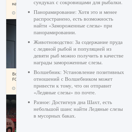
сундуках с сокровищами для рыбалки.
начать сохранение данных мира»
Панорамирование: Хотя это и менее
9 августа 2024
2 711
0
0
распространено, есть возможность
найти «Замороженные слезы» при
панорамировании.
Животноводство: За содержание пруда
с ледяной рыбой и популяцией из
девяти рыб можно получить в качестве
награды замороженные слезы.
Волшебник: Установление позитивных
Все новые функции в режиме карьеры EA
отношений с Волшебником может
FC 25
привести к тому, что он отправит
9 августа 2024
2 096
0
2
«Ледяные слезы» по почте.
Разное: Достигнув дна Шахт, есть
небольшой шанс найти Ледяные слезы
в мусорных баках.