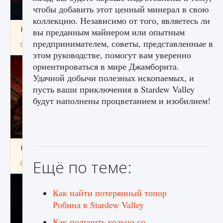
чтобы добавить этот ценный минерал в свою
коллекцию. Независимо от того, являетесь ли
Как создавать предметы в Creatures of Ava
вы преданным майнером или опытным
предпринимателем, советы, представленные в
9 августа 2024
1 266
0
0
этом руководстве, помогут вам уверенно
ориентироваться в мире Джамборита.
Удачной добычи полезных ископаемых, и
пусть ваши приключения в Stardew Valley
будут наполнены процветанием и изобилием!
Как найти Гробницу Изгоев в Diablo 4
Ещё по теме:
9 августа 2024
1 337
0
0
Как найти потерянный топор
Робина в Stardew Valley
Как получить кольцо со