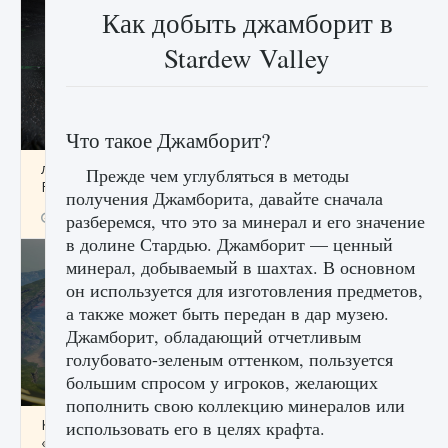
Как добыть джамборит в
Stardew Valley
Что такое Джамборит?
лицензии, лиги, команды и стадионы в EA
Прежде чем углубляться в методы
FC 25
получения Джамборита, давайте сначала
9 августа 2024
2 395
0
разберемся, что это за минерал и его значение
2
в долине Стардью. Джамборит — ценный
минерал, добываемый в шахтах. В основном
он используется для изготовления предметов,
а также может быть передан в дар музею.
Джамборит, обладающий отчетливым
голубовато-зеленым оттенком, пользуется
большим спросом у игроков, желающих
пополнить свою коллекцию минералов или
Как исправить ошибку Palworld EPalworld
использовать его в целях крафта.
«Идет сохранение мира — Невозможно