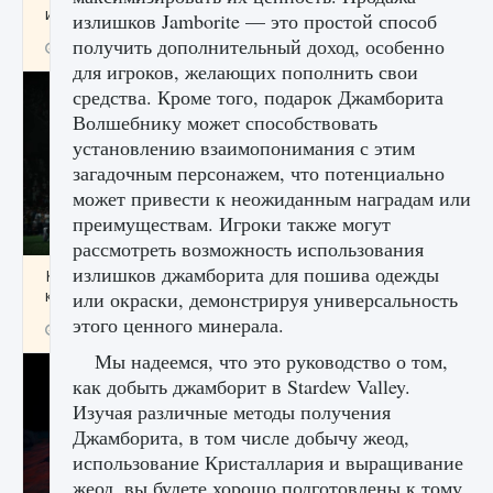
игре Creatures of Ava
излишков Jamborite — это простой способ
получить дополнительный доход, особенно
9 августа 2024
1 164
0
0
для игроков, желающих пополнить свои
средства. Кроме того, подарок Джамборита
Волшебнику может способствовать
установлению взаимопонимания с этим
загадочным персонажем, что потенциально
может привести к неожиданным наградам или
преимуществам. Игроки также могут
рассмотреть возможность использования
излишков джамборита для пошива одежды
Как исправить ошибку EA FC 25 beta,
которая не работает
или окраски, демонстрируя универсальность
этого ценного минерала.
9 августа 2024
1 370
0
0
Мы надеемся, что это руководство о том,
как добыть джамборит в Stardew Valley.
Изучая различные методы получения
Джамборита, в том числе добычу жеод,
использование Кристаллария и выращивание
жеод, вы будете хорошо подготовлены к тому,