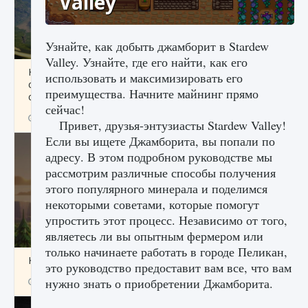
Valley
Узнайте, как добыть джамборит в Stardew
Valley. Узнайте, где его найти, как его
Как исправить ошибку Palworld «Идет
использовать и максимизировать его
сохранение мира — Невозможно начать
преимущества. Начните майнинг прямо
сохранение данных мира»
сейчас!
9 августа 2024
2 511
0
0
Привет, друзья-энтузиасты Stardew Valley!
Если вы ищете Джамборита, вы попали по
адресу. В этом подробном руководстве мы
рассмотрим различные способы получения
этого популярного минерала и поделимся
некоторыми советами, которые помогут
упростить этот процесс. Независимо от того,
являетесь ли вы опытным фермером или
только начинаете работать в городе Пеликан,
Как заработать медали лиги Clash of Clans
это руководство предоставит вам все, что вам
нужно знать о приобретении Джамборита.
9 августа 2024
2 599
0
1