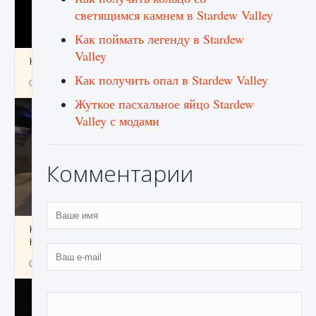
светящимся камнем в Stardew Valley
Как поймать легенду в Stardew
Valley
Как получить Thunder Egg в Stardew Valley
Как получить опал в Stardew Valley
9 августа 2024
1 244
0
0
Жуткое пасхальное яйцо Stardew
Valley с модами
Комментарии
Как исправить неработающие награды For
Honor
9 августа 2024
1 205
0
0