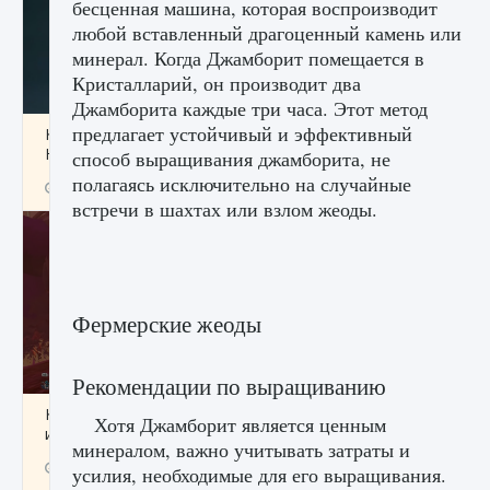
бесценная машина, которая воспроизводит
любой вставленный драгоценный камень или
минерал. Когда Джамборит помещается в
Кристалларий, он производит два
Джамборита каждые три часа. Этот метод
предлагает устойчивый и эффективный
Как проверить статус сервера Delta Force
Hawk Ops
способ выращивания джамборита, не
полагаясь исключительно на случайные
9 августа 2024
1 286
0
0
встречи в шахтах или взлом жеоды.
Фермерские жеоды
Рекомендации по выращиванию
Как приручить существ джунглей Нари в
Хотя Джамборит является ценным
игре Creatures of Ava
минералом, важно учитывать затраты и
9 августа 2024
1 218
0
0
усилия, необходимые для его выращивания.