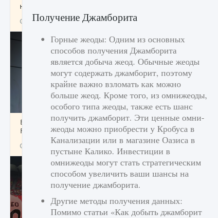
начать сохранение данных мира»
Получение Джамборита
9 августа 2024
2 711
0
0
Горные жеоды: Одним из основных
способов получения Джамборита
является добыча жеод. Обычные жеоды
могут содержать джамборит, поэтому
крайне важно взломать как можно
больше жеод. Кроме того, из омнижеоды,
особого типа жеоды, также есть шанс
получить джамборит. Эти ценные омни-
Все новые функции в режиме карьеры EA
жеоды можно приобрести у Кробуса в
FC 25
Канализации или в магазине Оазиса в
9 августа 2024
2 096
0
2
пустыне Калико. Инвестиции в
омнижеоды могут стать стратегическим
способом увеличить ваши шансы на
получение джамборита.
Другие методы получения данных:
Помимо статьи «Как добыть джамборит