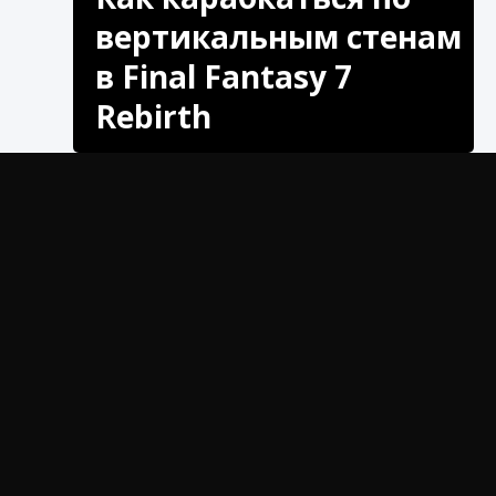
вертикальным стенам
в Final Fantasy 7
Rebirth
Узнайте, как карабкаться по вертикальным
стенам в Final Fantasy 7 Rebirth,
Как включить чат в Fortnite
воспользовавшись советами и стратегиями
9 августа 2024
1 335
0
0
наших экспертов. Взбирайтесь на новые
высоты и раскрывайте скрытые секреты
игры!
Вы когда-нибудь застревали в Final Fantasy
7 Rebirth, пытаясь понять, как взобраться на
эти надоедливые вертикальные стены? Ну, не
бойтесь! В этой статье мы предоставим вам
советы и рекомендации экспертов о том, как
перемещаться и покорять вертикальные стены
в этой популярной игре.