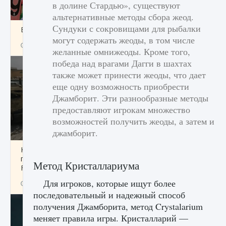
в долине Стардью», существуют
альтернативные методы сбора жеод.
Сундуки с сокровищами для рыбалки
Входят ли «Милан» и «Интер» в EA FC 25
могут содержать жеоды, в том числе
9 августа 2024
2 064
0
1
желанные омнижеоды. Кроме того,
победа над врагами Дагги в шахтах
также может принести жеоды, что дает
еще одну возможность приобрести
Джамборит. Эти разнообразные методы
предоставляют игрокам множество
возможностей получить жеоды, а затем и
джамборит.
Как исправить текстовую ошибку
пользовательского интерфейса Delta
Метод Кристаллариума
Force Hawk Ops
Для игроков, которые ищут более
9 августа 2024
1 945
0
0
последовательный и надежный способ
получения Джамборита, метод Crystalarium
меняет правила игры. Кристалларий —