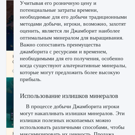
Учитывая его розничную цену и
потенциальные затраты времени,
необходимые для его добычи традиционными
методами добычи, игроки, возможно, захотят
оценить, является ли Джамборит наиболее
оптимальным минералом для выращивания.
Важно сопоставить преимущества
джамборита с ресурсами и временем,
Как разблокировать заклинание Крист в
необходимыми для его получения, особенно
Creatures of Ava
когда существуют альтернативные минералы,
9 августа 2024
1 393
0
которые могут предложить более высокую
0
прибыль.
Использование излишков минералов
В процессе добычи Джамборита игроки
могут накапливать излишки минералов. Эти
излишки полезных ископаемых можно
использовать различными способами, чтобы
максимизировать их ценность. Продажа
Как приручить существ из степей Тамура в