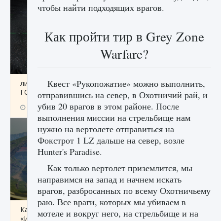
чтобы найти подходящих врагов.
Как пройти тир в Grey Zone
Warfare?
Квест «Рукопожатие» можно выполнить,
лицензии, лиги, команды и стадионы в EA
FC 25
отправившись на север, в Охотничий рай, и
убив 20 врагов в этом районе. После
9 августа 2024
2 395
0
2
выполнения миссии на стрельбище нам
нужно на вертолете отправиться на
Фокстрот 1 LZ дальше на север, возле
Hunter's Paradise.
Как только вертолет приземлится, мы
направимся на запад и начнем искать
врагов, разбросанных по всему Охотничьему
раю. Все враги, которых мы убиваем в
Как исправить ошибку Palworld EPalworld
мотеле и вокруг него, на стрельбище и на
«Идет сохранение мира — Невозможно