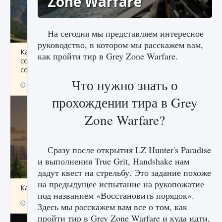
Zone Warfare
На сегодня мы представляем интересное
руководство, в котором мы расскажем вам,
Как исправить ошибку Palworld «Идет
как пройти тир в Grey Zone Warfare.
сохранение мира — Невозможно начать
сохранение данных мира»
Что нужно знать о
9 августа 2024
2 511
0
0
прохождении тира в Grey
Zone Warfare?
Сразу после открытия LZ Hunter's Paradise
и выполнения True Grit, Handshake нам
дадут квест на стрельбу. Это задание похоже
на предыдущее испытание на рукопожатие
Как заработать медали лиги Clash of Clans
под названием «Восстановить порядок».
9 августа 2024
2 599
0
1
Здесь мы расскажем вам все о том, как
пройти тир в Grey Zone Warfare и куда идти,