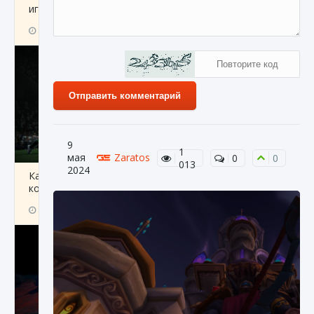
игре Creatures of Ava
9 августа 2024
1 164
0
0
Отправить комментарий
9
1
мая
Zaratos
0
0
013
2024
Как исправить ошибку EA FC 25 beta,
которая не работает
9 августа 2024
1 370
0
0