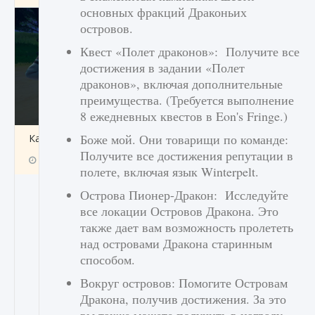
основных фракций Драконьих
островов.
Квест «Полет драконов»: Получите все
достижения в задании «Полет
драконов», включая дополнительные
преимущества. (Требуется выполнение
8 ежедневных квестов в Eon's Fringe.)
Боже мой. Они товарищи по команде:
Как включить чат в Fortnite
Получите все достижения репутации в
9 августа 2024
1 335
0
0
полете, включая язык Winterpelt.
Острова Пионер-Дракон: Исследуйте
все локации Островов Дракона. Это
также дает вам возможность пролететь
над островами Дракона старинным
способом.
Вокруг островов: Помогите Островам
Дракона, получив достижения. За это