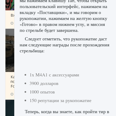
мы нажимаем клавишу Tab, чтобы открыть
пользовательский интерфейс, нажимаем на
вкладку «Поставщики», и мы говорим о
Входят ли «Милан» и «Интер» в EA FC 25
рукопожатии, нажимаем на желтую кнопку
9 августа 2024
2 064
0
«Готово» в правом нижнем углу, и миссия
1
по стрельбе будет завершена.
Следует отметить, что рукопожатие даст
нам следующие награды после прохождения
стрельбища:
1x M4A1 с аксессуарами
Как исправить текстовую ошибку
пользовательского интерфейса Delta
3900 долларов
Force Hawk Ops
1000 опытов
9 августа 2024
1 945
0
0
150 репутации за рукопожатие
Теперь, когда вы знаете, как пройти тир в