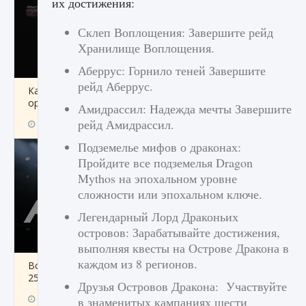
их достижения:
Склеп Воплощения: Завершите рейд
Хранилище Воплощения.
Аберрус: Горнило теней Завершите
рейд Аберрус.
Как разблокировать чертеж счастливого
оружия в MW3 и Warzone
Амидрассил: Надежда мечты Завершите
рейд Амидрассил.
9 августа 2024
1 151
0
0
Подземелье мифов о драконах:
Пройдите все подземелья Dragon
Mythos на эпохальном уровне
сложности или эпохальном ключе.
Легендарный Лорд Драконьих
островов: Зарабатывайте достижения,
выполняя квесты на Острове Дракона в
каждом из 8 регионов.
Все новые функции Ultimate Team в EA FC
25
Друзья Островов Дракона: Участвуйте
9 августа 2024
1 297
0
0
в знаменитых кампаниях шести