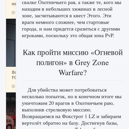
свалке Охотничьего рая, а также те, кого мы
начать сохранение данных мира»
находим в небольших хижинах в лесной
9 августа 2024
2 711
0
0
зоне, засчитываются в квест Этого. Эти
враги немного сложнее, чем стартовые
города, и нам придется сразиться с другими
игроками, поскольку это общая зона PvP.
Как пройти миссию «Огневой
полигон» в Grey Zone
Warfare?
Все новые функции в режиме карьеры EA
FC 25
9 августа 2024
2 096
0
2
Для убийства может потребоваться
несколько попыток, но в конечном итоге мы
уничтожим 20 врагов в Охотничьем раю,
выполнив стрелковую миссию.
Возвращаемся на Фокстрот 1 LZ и забираем
вертолёт обратно на базу. Достигнув базы,