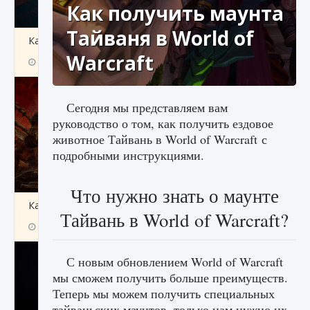
Как получить маунта
Тайваня в World of
Как создавать предметы в Creatures of Ava
Warcraft
9 августа 2024
1 266
0
0
Сегодня мы представляем вам
руководство о том, как получить ездовое
животное Тайвань в World of Warcraft с
подробными инструкциями.
Что нужно знать о маунте
Как найти Гробницу Изгоев в Diablo 4
Тайвань в World of Warcraft?
9 августа 2024
1 337
0
0
С новым обновлением World of Warcraft
мы сможем получить больше преимуществ.
Теперь мы можем получить специальных
тайваньских маунтов, только нам нужно их