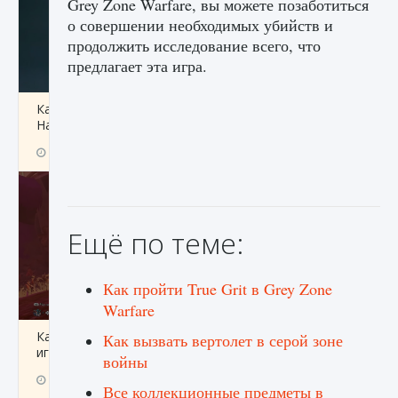
Grey Zone Warfare, вы можете позаботиться
о совершении необходимых убийств и
продолжить исследование всего, что
предлагает эта игра.
Как проверить статус сервера Delta Force
Hawk Ops
9 августа 2024
1 286
0
0
Ещё по теме:
Как пройти True Grit в Grey Zone
Warfare
Как приручить существ джунглей Нари в
Как вызвать вертолет в серой зоне
игре Creatures of Ava
войны
9 августа 2024
1 218
0
0
Все коллекционные предметы в