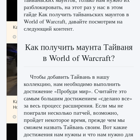
разблокировать, на этот раз у нас в этом
гайде Как получить тайваньских маунтов в
World of Warcraft, давайте посмотрим на
Как получить Thunder Egg в Stardew Valley
следующий контент.
9 августа 2024
1 244
0
0
Как получить маунта Тайваня
в World of Warcraft?
Чтобы добавить Тайвань в нашу
коллекцию, нам необходимо выполнить
достижение «Пробуди мир». Считайте это
самым большим достижением «сделано все»
Как исправить неработающие награды For
за весь процесс расширения. Если мы не
Honor
поиграли несколько патчей, возможно,
9 августа 2024
1 205
0
0
пройдет некоторое время, прежде чем мы
сможем назвать Тайвань своим. Вот какие
достижения нам нужны и что нам нужно для