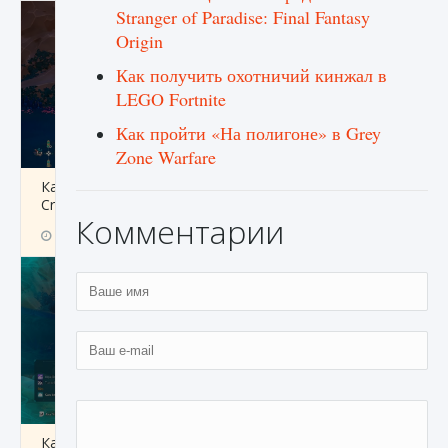
Stranger of Paradise: Final Fantasy
Origin
Как получить охотничий кинжал в
LEGO Fortnite
Как пройти «На полигоне» в Grey
Zone Warfare
Как разблокировать заклинание Крист в
Creatures of Ava
Комментарии
9 августа 2024
1 393
0
0
Как приручить существ из степей Тамура в