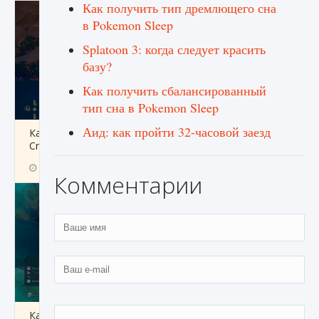
Как получить тип дремлющего сна
в Pokemon Sleep
Splatoon 3: когда следует красить
базу?
Как получить сбалансированный
тип сна в Pokemon Sleep
Аид: как пройти 32-часовой заезд
Как разблокировать заклинание Крист в
Creatures of Ava
9 августа 2024
1 393
0
0
Комментарии
Как приручить существ из степей Тамура в