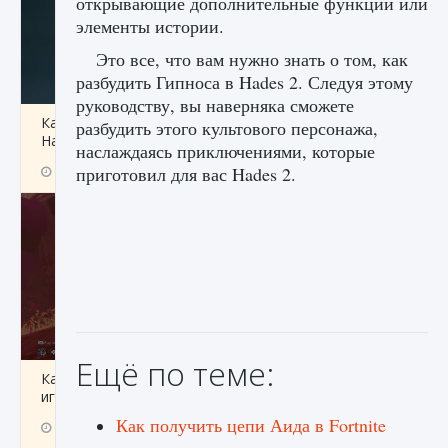
открывающие дополнительные функции или
элементы истории.
Это все, что вам нужно знать о том, как
разбудить Гипноса в Hades 2. Следуя этому
руководству, вы наверняка сможете
Как проверить статус сервера Delta Force
разбудить этого культового персонажа,
Hawk Ops
наслаждаясь приключениями, которые
приготовил для вас Hades 2.
9 августа 2024
1 286
0
0
Ещё по теме:
Как приручить существ джунглей Нари в
игре Creatures of Ava
Как получить цепи Аида в Fortnite
9 августа 2024
1 218
0
0