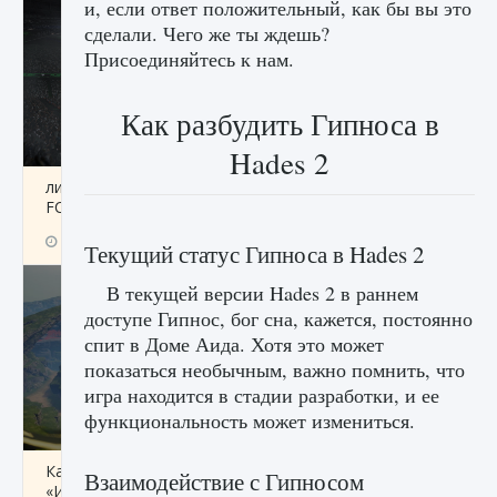
и, если ответ положительный, как бы вы это
сделали. Чего же ты ждешь?
Присоединяйтесь к нам.
Как разбудить Гипноса в
Hades 2
лицензии, лиги, команды и стадионы в EA
FC 25
9 августа 2024
2 395
0
2
Текущий статус Гипноса в Hades 2
В текущей версии Hades 2 в раннем
доступе Гипнос, бог сна, кажется, постоянно
спит в Доме Аида. Хотя это может
показаться необычным, важно помнить, что
игра находится в стадии разработки, и ее
функциональность может измениться.
Как исправить ошибку Palworld EPalworld
Взаимодействие с Гипносом
«Идет сохранение мира — Невозможно