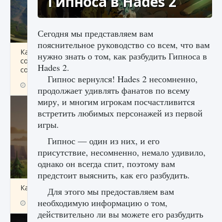
Гипноса в Hades 2
Сегодня мы представляем вам
пояснительное руководство со всем, что вам
Как исправить ошибку Palworld «Идет
нужно знать о том, как разбудить Гипноса в
сохранение мира — Невозможно начать
Hades 2.
сохранение данных мира»
Гипнос вернулся! Hades 2 несомненно,
9 августа 2024
2 511
0
0
продолжает удивлять фанатов по всему
миру, и многим игрокам посчастливится
встретить любимых персонажей из первой
игры.
Гипнос — один из них, и его
присутствие, несомненно, немало удивило,
однако он всегда спит, поэтому вам
предстоит выяснить, как его разбудить.
Как заработать медали лиги Clash of Clans
Для этого мы предоставляем вам
необходимую информацию о том,
9 августа 2024
2 599
0
1
действительно ли вы можете его разбудить