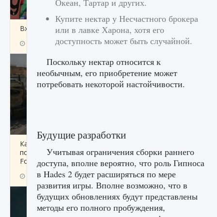
Океан, Тартар и других.
Купите нектар у Несчастного брокера
Входят ли «Милан» и «Интер» в EA FC 25
или в лавке Харона, хотя его
доступность может быть случайной.
9 августа 2024
2 064
0
1
Поскольку нектар относится к
необычным, его приобретение может
потребовать некоторой настойчивости.
Будущие разработки
Как исправить текстовую ошибку
Учитывая ограничения сборки раннего
пользовательского интерфейса Delta
Force Hawk Ops
доступа, вполне вероятно, что роль Гипноса
в Hades 2 будет расширяться по мере
9 августа 2024
1 945
0
0
развития игры. Вполне возможно, что в
будущих обновлениях будут представлены
методы его полного пробуждения,