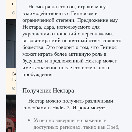
начать сохранение данных мира»
Несмотря на его сон, игроки могут
взаимодействовать с Гипносом в
9 августа 2024
2 711
0
0
ограниченной степени. Предложение ему
Нектара, дара, используемого для
укрепления отношений с персонажами,
вызовет краткий невнятный ответ спящего
божества. Это говорит о том, что Гипнос
может играть более активную роль в
будущем, и предложенный Нектар может
иметь значение после его возможного
пробуждения.
Все новые функции в режиме карьеры EA
FC 25
9 августа 2024
2 096
0
2
Получение Нектара
Нектар можно получить различными
способами в Hades 2. Игроки могут:
Успешно завершите сражения в
доступных регионах, таких как Эреб,