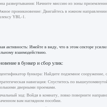
она развертывания: Начните миссию из зоны приземления
Южное проникновение: Двигайтесь в южном направлении
плексу YBL-1.
ая активность: Имейте в виду, что в этом секторе усили
льному взаимодействию.
овение в бункер и сбор улик:
Идентификатор бункера: Найдите подземное сооружение, 
Стратегическая навигация: Спуститесь по вышеупомянуто
колькими дверными проемами.
ачальный ход: Войдя в комнату, ловко поверните направо
наченном вам наглядном пособии.