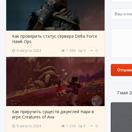
Как проверить статус сервера Delta Force
Hawk Ops
9 августа 2024
1 286
0
0
Отправ
7 мая 2
Как приручить существ джунглей Нари в
игре Creatures of Ava
9 августа 2024
1 218
0
0