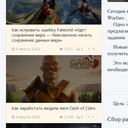
Сегодня 
Warfare.
Одно и
Как исправить ошибку Palworld «Идет
предлага
сохранение мира — Невозможно начать
задания.
сохранение данных мира»
Новые
9 августа 2024
2 511
0
0
получить
Это мо
необходи
Цель:
Как заработать медали лиги Clash of Clans
9 августа 2024
2 599
0
1
Сбор ра