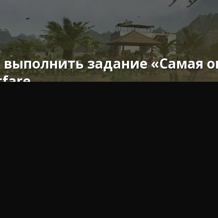
 выполнить задание «Самая оп
fare
мы представляем вам пояснительное руководство со всем,
игровое задание в Grey Zone Warfare.
мнения, Gray Zone Warfare обычно выделяется своими ув
, которые заставляют трепетать не одного игрока, и зада
дания, хотя они могут показаться сложными, награды, к
оды адреналина.
зуя свои хитрые навыки, вы сможете превратить самую 
е. Чего же ты ждешь? Если вы хотите узнать об этом бол