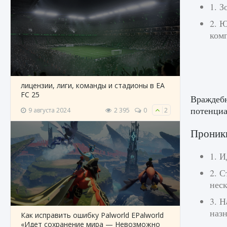
1. З
2. 
ком
лицензии, лиги, команды и стадионы в EA
FC 25
Враждебн
потенциа
9 августа 2024
2 395
0
2
Проникн
1. 
2. 
нес
3. Н
наз
Как исправить ошибку Palworld EPalworld
«Идет сохранение мира — Невозможно