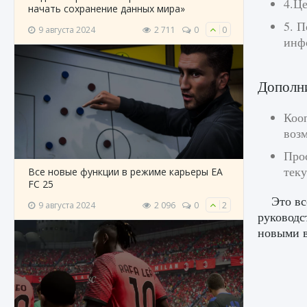
4.Ц
начать сохранение данных мира»
5. П
9 августа 2024
2 711
0
0
инф
Дополн
Коо
возм
Про
тек
Все новые функции в режиме карьеры EA
FC 25
Это вс
9 августа 2024
2 096
0
2
руководс
новыми в