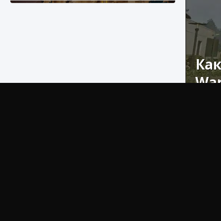
Как
War
Как разблокировать заклинание Крист в
Creatures of Ava
Сегодня 
9 августа 2024
1 393
0
0
опасное 
Без со
миссиями
Эти за
все пери
Исполь
всей игр
Как приручить существ из степей Тамура в