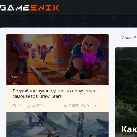
7 мая 2
Подробное руководство по получению
самоцветов Brawl Stars
10 августа 2024
2 685
0
1
Как