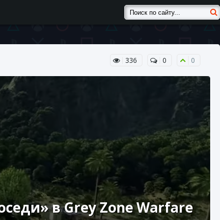
336
0
0
седи» в Grey Zone Warfare