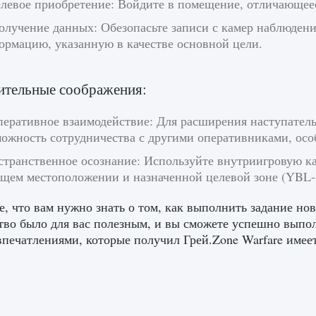
елевое приобретение: Войдите в помещение, отличающе
олучение данных: Обезопасьте записи с камер наблюден
ормацию, указанную в качестве основной цели.
ительные соображения:
перативное взаимодействие: Для расширения наступател
ожность сотрудничества с другими оперативниками, особ
странственное осознание: Используйте внутриигровую ка
ущем местоположении и назначенной целевой зоне (YBL-
е, что вам нужно знать о том, как выполнить задание нов
тво было для вас полезным, и вы сможете успешно выпол
печатлениями, которые получил Грей.Zone Warfare имеет