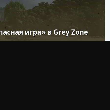
асная игра» в Grey Zone
 что вам нужно знать о том, как выполнить самое
лекательными и веселыми, но в то же время опасными
ния Artisan не являются исключением.
оторые вы получите после их выполнения, оправдают
опасную задачу в одну из самых веселых миссий во
ьше, продолжайте читать.