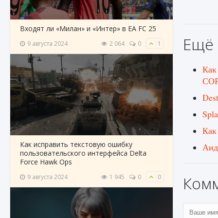
Входят ли «Милан» и «Интер» в EA FC 25
Ещё 
9 августа 2024
2 064
0
1
Как
СОР
Des
Spla
Как
Как исправить текстовую ошибку
Аид
пользовательского интерфейса Delta
Force Hawk Ops
9 августа 2024
1 945
0
0
Ком