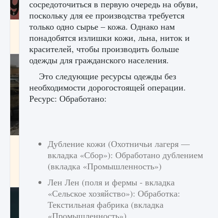
сосредоточиться в первую очередь на обуви,
поскольку для ее производства требуется
только одно сырье – кожа. Однако нам
Входят ли «Милан» и «Интер» в EA FC 25
понадобятся излишки кожи, льна, ниток и
9 августа 2024
2 064
0
1
красителей, чтобы производить больше
одежды для гражданского населения.
Это следующие ресурсы одежды без
необходимости дорогостоящей операции.
Ресурс: Обработано:
Дубление кожи (Охотничьи лагеря —
Как исправить текстовую ошибку
пользовательского интерфейса Delta
вкладка «Сбор»): Обработано дублением
Force Hawk Ops
(вкладка «Промышленность»)
9 августа 2024
1 945
0
0
Лен Лен (поля и фермы - вкладка
«Сельское хозяйство»): Обработка:
Текстильная фабрика (вкладка
«Промышленность»)