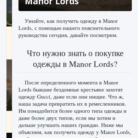
Manor Lords
Узнайте, как получить одежду в Manor
Lords, с помощью нашего пояснительного
Как исправить ошибку Palworld «Идет
руководства сегодня, давайте посмотрим.
сохранение мира — Невозможно начать
сохранение данных мира»
Что нужно знать о покупке
9 августа 2024
2 511
0
0
одежды в Manor Lords?
После определенного момента в Manor
Lords бывшие бездомные крестьяне захотят
одежду Gucci, даже если они нищие. Что ж,
наша задача превратить их в ремесленников.
Им понадобится более одного типа одежды и
Как заработать медали лиги Clash of Clans
даже более двух типов, если мы хотим и
дальше улучшать наших граждан. Ниже мы
9 августа 2024
2 599
0
1
объясним, как получить одежду у Manor Lords,