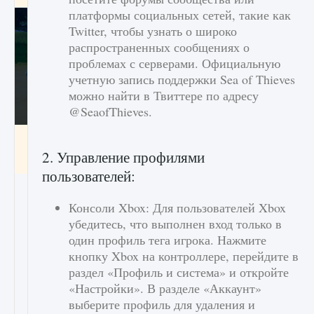
платформы социальных сетей, такие как
Twitter, чтобы узнать о широко
распространенных сообщениях о
проблемах с серверами. Официальную
учетную запись поддержки Sea of ​​Thieves
можно найти в Твиттере по адресу
@SeaofThieves.
Как включить чат в Fortnite
2. Управление профилями
9 августа 2024
1 335
0
0
пользователей:
Консоли Xbox: Для пользователей Xbox
убедитесь, что выполнен вход только в
один профиль тега игрока. Нажмите
кнопку Xbox на контроллере, перейдите в
раздел «Профиль и система» и откройте
«Настройки». В разделе «Аккаунт»
выберите профиль для удаления и