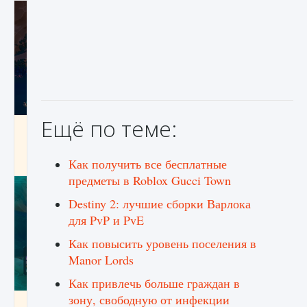
Ещё по теме:
Как разблокировать заклинание Крист в
Creatures of Ava
9 августа 2024
1 393
0
Как получить все бесплатные
0
предметы в Roblox Gucci Town
Destiny 2: лучшие сборки Варлока
для PvP и PvE
Как повысить уровень поселения в
Manor Lords
Как привлечь больше граждан в
зону, свободную от инфекции
Как приручить существ из степей Тамура в