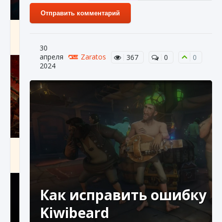
Отправить комментарий
Как создавать предметы в Creatures of Ava
9 августа 2024
1 266
0
0
30
апреля
Zaratos
367
0
0
2024
Как найти Гробницу Изгоев в Diablo 4
9 августа 2024
1 337
0
0
Как исправить ошибку
Kiwibeard