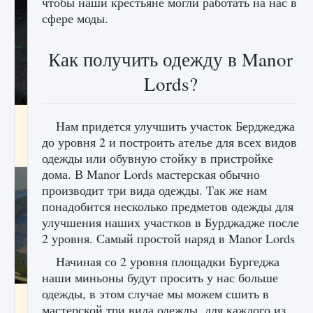
чтобы наши крестьяне могли работать на нас в
сфере моды.
Как получить одежду в Manor
Lords?
лицензии, лиги, команды и стадионы в EA
Нам придется улучшить участок Берджеджа
FC 25
до уровня 2 и построить ателье для всех видов
9 августа 2024
2 395
0
2
одежды или обувную стойку в пристройке
дома. В Manor Lords мастерская обычно
производит три вида одежды. Так же нам
понадобится несколько предметов одежды для
улучшения наших участков в Бурджадже после
2 уровня. Самый простой наряд в Manor Lords
Начиная со 2 уровня площадки Бургеджа
наши миньоны будут просить у нас больше
одежды, в этом случае мы можем сшить в
Как исправить ошибку Palworld EPalworld
мастерской три вида одежды, для каждого из
«Идет сохранение мира — Невозможно