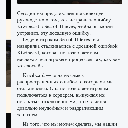
Сегодня мы представляем поясняющее
руководство о том, как исправить ошибку
Как получить Thunder Egg в Stardew Valley
Kiwibeard в Sea of ​​Thieves, чтобы вы могли
устранить эту досадную ошибку.
9 августа 2024
1 244
0
0
Будучи игроком Sea of ​​Thieves, вы
наверняка сталкивались с досадной ошибкой
Kiwibeard, которая не позволяет вам
наслаждаться игровым процессом так, как вам
хотелось бы.
Kiwibeard — одна из самых
распространенных ошибок, с которыми мы
сталкиваемся. Она не позволяет игрокам
Как исправить неработающие награды For
подключаться к серверам, вынуждая их
Honor
оставаться отключенными, что является
9 августа 2024
1 205
0
довольно неудобным и раздражающим
0
занятием.
Из того, что мы можем сделать, мы нашли