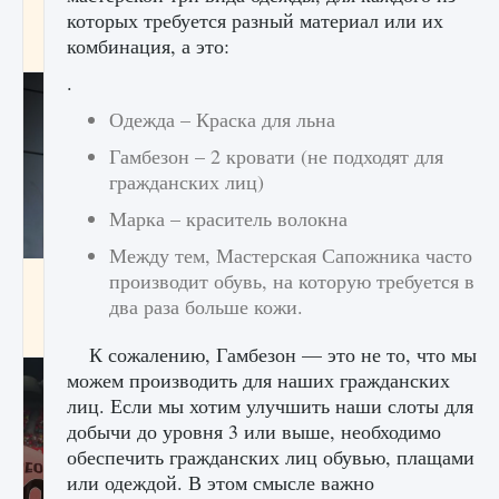
начать сохранение данных мира»
которых требуется разный материал или их
комбинация, а это:
9 августа 2024
2 711
0
0
.
Одежда – Краска для льна
Гамбезон – 2 кровати (не подходят для
гражданских лиц)
Марка – краситель волокна
Между тем, Мастерская Сапожника часто
производит обувь, на которую требуется в
Все новые функции в режиме карьеры EA
FC 25
два раза больше кожи.
9 августа 2024
2 096
0
2
К сожалению, Гамбезон — это не то, что мы
можем производить для наших гражданских
лиц. Если мы хотим улучшить наши слоты для
добычи до уровня 3 или выше, необходимо
обеспечить гражданских лиц обувью, плащами
или одеждой. В этом смысле важно