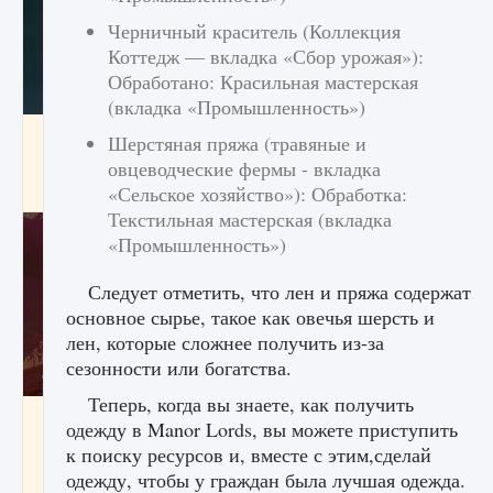
Черничный краситель (Коллекция
Коттедж — вкладка «Сбор урожая»):
Обработано: Красильная мастерская
(вкладка «Промышленность»)
Как проверить статус сервера Delta Force
Шерстяная пряжа (травяные и
Hawk Ops
овцеводческие фермы - вкладка
9 августа 2024
1 286
0
0
«Сельское хозяйство»): Обработка:
Текстильная мастерская (вкладка
«Промышленность»)
Следует отметить, что лен и пряжа содержат
основное сырье, такое как овечья шерсть и
лен, которые сложнее получить из-за
сезонности или богатства.
Теперь, когда вы знаете, как получить
Как приручить существ джунглей Нари в
одежду в Manor Lords, вы можете приступить
игре Creatures of Ava
к поиску ресурсов и, вместе с этим,сделай
9 августа 2024
1 218
0
0
одежду, чтобы у граждан была лучшая одежда.