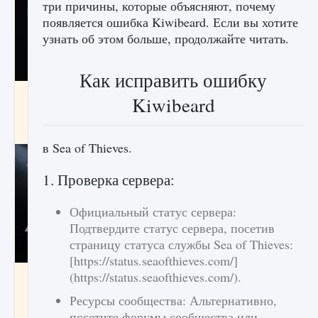
три причины, которые объясняют, почему
появляется ошибка Kiwibeard. Если вы хотите
узнать об этом больше, продолжайте читать.
Как исправить ошибку
Как разблокировать чертеж счастливого
Kiwibeard
оружия в MW3 и Warzone
9 августа 2024
1 151
0
0
в Sea of ​​Thieves.
1. Проверка сервера:
Официальный статус сервера:
Подтвердите статус сервера, посетив
страницу статуса службы Sea of ​​Thieves:
[https://status.seaofthieves.com/]
(https://status.seaofthieves.com/).
Все новые функции Ultimate Team в EA FC
25
Ресурсы сообщества: Альтернативно,
9 августа 2024
1 297
0
0
посетите форумы сообщества или