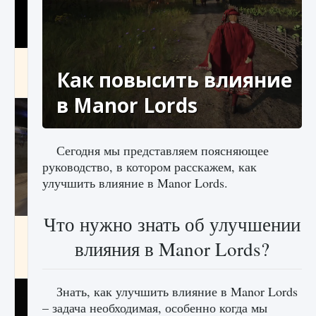
Как получить Thunder Egg в Stardew Valley
Как повысить влияние
9 августа 2024
1 244
0
0
в Manor Lords
Сегодня мы представляем поясняющее
руководство, в котором расскажем, как
улучшить влияние в Manor Lords.
Что нужно знать об улучшении
Как исправить неработающие награды For
Honor
влияния в Manor Lords?
9 августа 2024
1 205
0
0
Знать, как улучшить влияние в Manor Lords
– задача необходимая, особенно когда мы