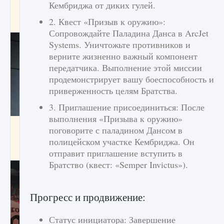
Кембриджа от диких гулей.
начать сохранение данных мира»
2. Квест «Призыв к оружию»:
9 августа 2024
2 711
0
0
Сопровождайте Паладина Данса в ArcJet
Systems. Уничтожьте противников и
верните жизненно важный компонент
передатчика. Выполнение этой миссии
продемонстрирует вашу боеспособность и
приверженность целям Братства.
3. Приглашение присоединиться: После
выполнения «Призыва к оружию»
Все новые функции в режиме карьеры EA
поговорите с паладином Дансом в
FC 25
полицейском участке Кембриджа. Он
9 августа 2024
2 096
0
2
отправит приглашение вступить в
Братство (квест: «Semper Invictus»).
Прогресс и продвижение:
Статус инициатора: Завершение