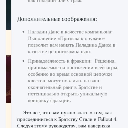
как Паладин или Страж.
Дополнительные соображения:
Паладин Данс в качестве компаньона:
Как проверить статус сервера Delta Force
Выполнение «Призыва к оружию»
Hawk Ops
позволит вам нанять Паладина Данса в
9 августа 2024
1 286
0
0
качестве ценногокомпаньон.
Принадлежность к фракции: Решения,
принимаемые на протяжении всей игры,
особенно во время основной цепочки
квестов, могут повлиять на ваш
окончательный ранг в Братстве и
потенциально открыть уникальную
концовку фракции.
Как приручить существ джунглей Нари в
Это все, что вам нужно знать о том, как
игре Creatures of Ava
присоединиться к Братству Стали в Fallout 4.
9 августа 2024
1 218
0
0
Следуя этому руководству, вам наверняка