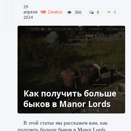
29
апреля
Zaratos
360
0
0
2024
Как получить больше
быков в Manor Lords
В этой статье мы расскажем вам, как
получить больше быков в Manor Lords,