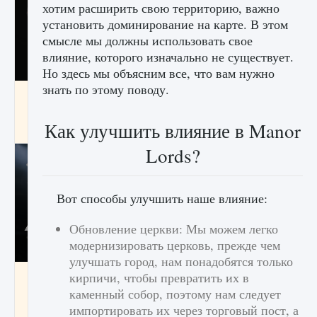
хотим расширить свою территорию, важно
установить доминирование на карте. В этом
смысле мы должны использовать свое
влияние, которого изначально не существует.
Но здесь мы объясним все, что вам нужно
знать по этому поводу.
Как разблокировать чертеж счастливого
оружия в MW3 и Warzone
Как улучшить влияние в Manor
9 августа 2024
1 151
0
0
Lords?
Вот способы улучшить наше влияние:
Обновление церкви: Мы можем легко
модернизировать церковь, прежде чем
улучшать город, нам понадобятся только
Все новые функции Ultimate Team в EA FC
кирпичи, чтобы превратить их в
25
каменный собор, поэтому нам следует
импортировать их через торговый пост, а
9 августа 2024
1 297
0
0