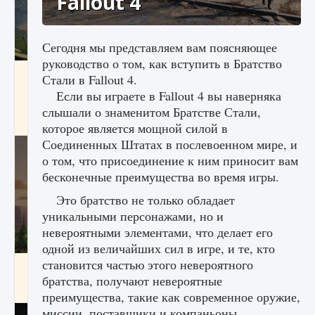
Fallout 4
Сегодня мы представляем вам поясняющее
руководство о том, как вступить в Братство
Как исправить ошибку Palworld «Идет
Стали в Fallout 4.
сохранение мира — Невозможно начать
Если вы играете в Fallout 4 вы наверняка
сохранение данных мира»
слышали о знаменитом Братстве Стали,
9 августа 2024
2 511
0
0
которое является мощной силой в
Соединенных Штатах в послевоенном мире, и
о том, что присоединение к ним приносит вам
бесконечные преимущества во время игры.
Это братство не только обладает
уникальными персонажами, но и
невероятными элементами, что делает его
одной из величайших сил в игре, и те, кто
становится частью этого невероятного
Как заработать медали лиги Clash of Clans
братства, получают невероятные
9 августа 2024
2 599
0
1
преимущества, такие как современное оружие,
миссии, поставщики и компаньоны.