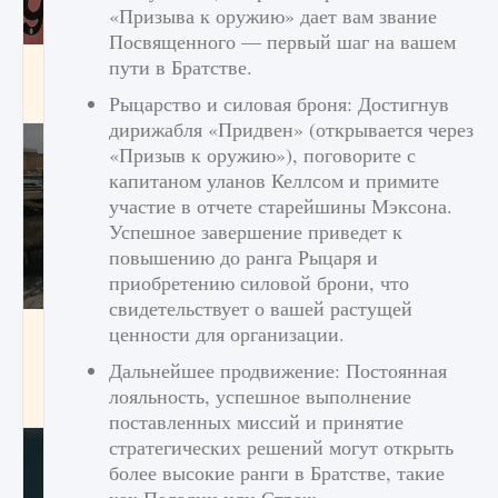
«Призыва к оружию» дает вам звание
Посвященного — первый шаг на вашем
пути в Братстве.
Входят ли «Милан» и «Интер» в EA FC 25
9 августа 2024
2 064
0
Рыцарство и силовая броня: Достигнув
1
дирижабля «Придвен» (открывается через
«Призыв к оружию»), поговорите с
капитаном уланов Келлсом и примите
участие в отчете старейшины Мэксона.
Успешное завершение приведет к
повышению до ранга Рыцаря и
приобретению силовой брони, что
свидетельствует о вашей растущей
Как исправить текстовую ошибку
ценности для организации.
пользовательского интерфейса Delta
Дальнейшее продвижение: Постоянная
Force Hawk Ops
лояльность, успешное выполнение
9 августа 2024
1 945
0
0
поставленных миссий и принятие
стратегических решений могут открыть
более высокие ранги в Братстве, такие