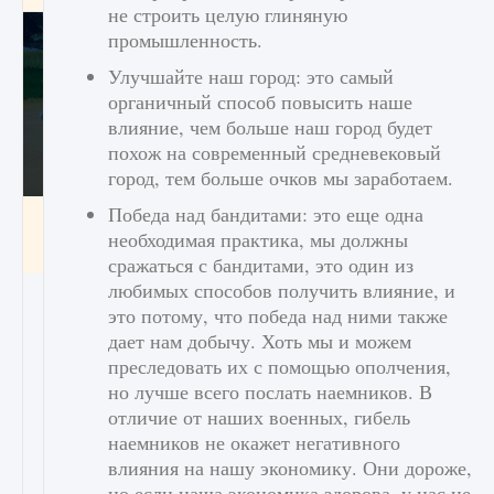
не строить целую глиняную
промышленность.
Улучшайте наш город: это самый
органичный способ повысить наше
влияние, чем больше наш город будет
похож на современный средневековый
город, тем больше очков мы заработаем.
Победа над бандитами: это еще одна
Как включить чат в Fortnite
необходимая практика, мы должны
9 августа 2024
1 335
0
0
сражаться с бандитами, это один из
любимых способов получить влияние, и
это потому, что победа над ними также
дает нам добычу. Хоть мы и можем
преследовать их с помощью ополчения,
но лучше всего послать наемников. В
отличие от наших военных, гибель
наемников не окажет негативного
влияния на нашу экономику. Они дороже,
но если наша экономика здорова, у нас не