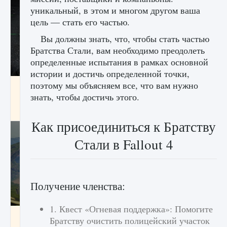
уникальный, в этом и многом другом ваша
цель — стать его частью.
Вы должны знать, что, чтобы стать частью
Братства Стали, вам необходимо преодолеть
определенные испытания в рамках основной
истории и достичь определенной точки,
поэтому мы объясняем все, что вам нужно
лицензии, лиги, команды и стадионы в EA
FC 25
знать, чтобы достичь этого.
9 августа 2024
2 395
0
2
Как присоединиться к Братству
Стали в Fallout 4
Получение членства:
1. Квест «Огневая поддержка»: Помогите
Как исправить ошибку Palworld EPalworld
Братству очистить полицейский участок
«Идет сохранение мира — Невозможно