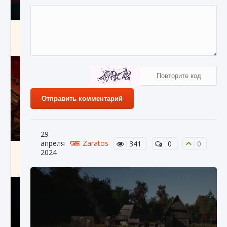
Как создавать предметы в Creatures of Ava
9 августа 2024
1 266
0
0
Отправить комментарий
29
апреля
Zaratos
341
0
0
Как найти Гробницу Изгоев в Diablo 4
2024
9 августа 2024
1 337
0
0