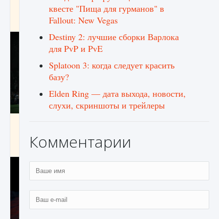
игре Creatures of Ava
квесте "Пища для гурманов" в
Fallout: New Vegas
9 августа 2024
1 164
0
0
Destiny 2: лучшие сборки Варлока
для PvP и PvE
Splatoon 3: когда следует красить
базу?
Elden Ring — дата выхода, новости,
слухи, скриншоты и трейлеры
Как исправить ошибку EA FC 25 beta,
которая не работает
Комментарии
9 августа 2024
1 370
0
0