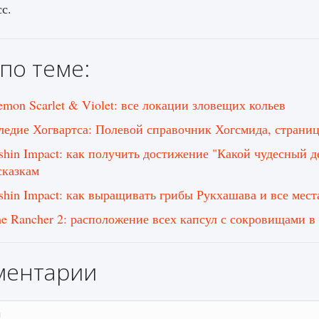
с.
по теме:
emon Scarlet & Violet: все локации зловещих кольев
ледие Хогвартса: Полевой справочник Хогсмида, страни
shin Impact: как получить достижение "Какой чудесный д
сказкам
shin Impact: как выращивать грибы Рукхашава и все мест
me Rancher 2: расположение всех капсул с сокровищами в 
ментарии