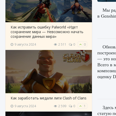
Мы рад
в Genshin
Как исправить ошибку Palworld «Идет
сохранение мира — Невозможно начать
сохранение данных мира»
9 августа 2024
2 511
0
0
Обновл
построен
— это но
Всего в 
композиц
оценку D
Как заработать медали лиги Clash of Clans
9 августа 2024
2 599
0
1
Здесь 
статую п