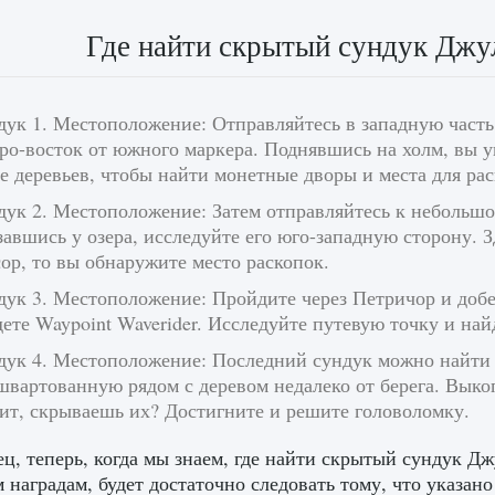
Где найти скрытый сундук Джул
ук 1. Местоположение: Отправляйтесь в западную часть
ро-восток от южного маркера. Поднявшись на холм, вы у
е деревьев, чтобы найти монетные дворы и места для р
ук 2. Местоположение: Затем отправляйтесь к небольшо
авшись у озера, исследуйте его юго-западную сторону. З
ор, то вы обнаружите место раскопок.
ук 3. Местоположение: Пройдите через Петричор и добер
ете Waypoint Waverider. Исследуйте путевую точку и най
дук 4. Местоположение: Последний сундук можно найти к
вартованную рядом с деревом недалеко от берега. Выко
ит, скрываешь их? Достигните и решите головоломку.
ц, теперь, когда мы знаем, где найти скрытый сундук Д
 наградам, будет достаточно следовать тому, что указан