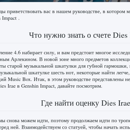
ы приветствовать вас в нашем руководстве, в котором мы
 Impact .
Что нужно знать о счете Dies 
ение 4.6 набирает силу, и вам предстоит многое исследо
ным Арлекином. В новой зоне много предметов коллекц
ты старой музыкальной шкатулки для губной гармошки, 
музыкальной шкатулке шесть нот, некоторые найти легче, 
ий Music Box. Итак, в этом руководстве представлены не
ies Irae в Genshin Impact, давайте посмотрим.
Где найти оценку Dies Ira
мы снова можем идти, поэтому продолжаем идти по троп
еред ней. Взаимодействуем со статуей, чтобы начать ис