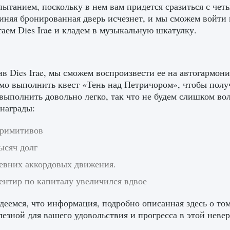
пытанием, поскольку в нем вам придется сразиться с ч
иняя бронированная дверь исчезнет, ​​и мы сможем войти
стаем Dies Irae и кладем в музыкальную шкатулку.
в Dies Irae, мы сможем воспроизвести ее на автогармон
мо выполнить квест «Тень над Петричором», чтобы пол
ыполнить довольно легко, так что не будем слишком вол
награды:
примитивов
ысяч долг
ревних аккордовых движения.
ентир по капиталу увеличился вдвое
еемся, что информация, подробно описанная здесь о том, г
лезной для вашего удовольствия и прогресса в этой невер