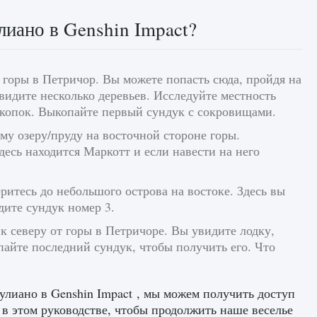
иано в Genshin Impact?
 горы в Петричор. Вы можете попасть сюда, пройдя на
видите несколько деревьев. Исследуйте местность
аскопок. Выкопайте первый сундук с сокровищами.
му озеру/пруду на восточной стороне горы.
десь находится Маркотт и если навести на него
итесь до небольшого острова на востоке. Здесь вы
дите сундук номер 3.
 северу от горы в Петричоре. Вы увидите лодку,
пайте последний сундук, чтобы получить его. Что
жулиано в Genshin Impact , мы можем получить доступ
о в этом руководстве, чтобы продолжить наше веселье