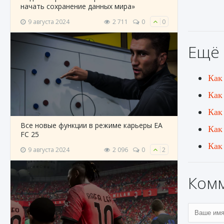
начать сохранение данных мира»
9 августа 2024
2 711
0
0
Ещё 
Как
Как
Как
Все новые функции в режиме карьеры EA
Как
FC 25
Как
9 августа 2024
2 096
0
2
Ком