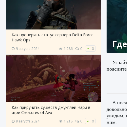
Как проверить статус сервера Delta Force
Hawk Ops
Где
9 августа 2024
1 286
0
0
Узнайт
поясните
В посл
Как приручить существ джунглей Нари в
довольно
игре Creatures of Ava
увидим, 
ним.
9 августа 2024
1 218
0
0