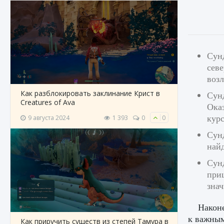
Сунд
севе
возл
Как разблокировать заклинание Крист в
Сунд
Creatures of Ava
Оказ
курс
9 августа 2024
1 393
0
0
Сунд
найд
Сун
приш
знач
Наконе
к важным
Как приручить существ из степей Тамура в