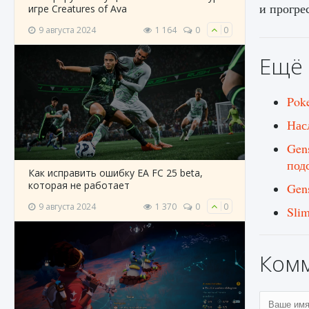
и прогрес
игре Creatures of Ava
9 августа 2024
1 164
0
0
Ещё 
Pok
Нас
Gen
под
Как исправить ошибку EA FC 25 beta,
которая не работает
Gen
9 августа 2024
1 370
0
0
Sli
Ком