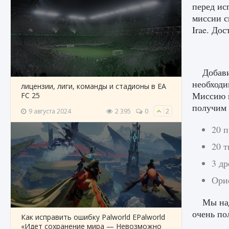
перед ис
миссии с
Irae. До
Добави
необходи
лицензии, лиги, команды и стадионы в EA
Миссию в
FC 25
получим 
9 августа 2024
2 395
0
2
20 
20 т
3 д
Ори
Мы над
очень по
Как исправить ошибку Palworld EPalworld
«Идет сохранение мира — Невозможно