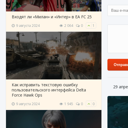
Входят ли «Милан» и «Интер» в EA FC 25
9 августа 2024
2 064
0
1
Отправ
Как исправить текстовую ошибку
29 апре
пользовательского интерфейса Delta
Force Hawk Ops
9 августа 2024
1 945
0
0