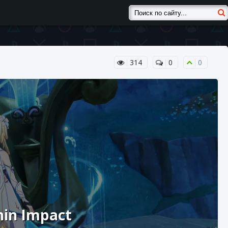
314
0
0
hin Impact