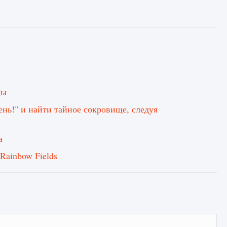
цы
ень!" и найти тайное сокровище, следуя
а
Rainbow Fields