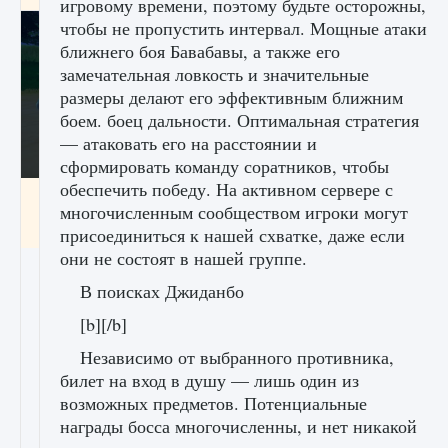
игровому времени, поэтому будьте осторожны,
чтобы не пропустить интервал. Мощные атаки
ближнего боя Бавабавы, а также его
замечательная ловкость и значительные
размеры делают его эффективным ближним
боем. боец дальности. Оптимальная стратегия
— атаковать его на расстоянии и
сформировать команду соратников, чтобы
обеспечить победу. На активном сервере с
Как включить чат в Fortnite
многочисленным сообществом игроки могут
9 августа 2024
1 335
0
0
присоединиться к нашей схватке, даже если
они не состоят в нашей группе.
В поисках Джиданбо
[b][/b]
Независимо от выбранного противника,
билет на вход в душу — лишь один из
возможных предметов. Потенциальные
награды босса многочисленны, и нет никакой