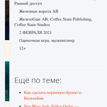
Ранний доступ
Железные ворота АВ
ЖелезоGate AB, Coffee Stain Publishing,
Coffee Stain Studios
2 ФЕВРАЛЯ 2021
Одиночная игра, мультиплеер
Как разблокировать заклинание Крист в
12+
Creatures of Ava
9 августа 2024
1 393
0
0
Ещё по теме:
Как сделать корневую броню в
Вальхейме
Star Wars Jedi: Fallen Order —
Как приручить существ из степей Тамура в