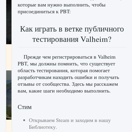
которые вам нужно выполнить, чтобы
присоединиться к PBT:
Как играть в ветке публичного
тестирования Valheim?
лицензии, лиги, команды и стадионы в EA
FC 25
Прежде чем регистрироваться в Valheim
PBT, мы должны помнить, что существует
9 августа 2024
2 395
0
2
область тестирования, которая помогает
разработчикам находить ошибки и получать
отзывы от сообщества. Здесь мы расскажем
вам, какие шаги необходимо выполнить.
Стим
Открываем Steam и заходим в нашу
Как исправить ошибку Palworld EPalworld
Библиотеку.
«Идет сохранение мира — Невозможно