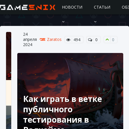
НОВОСТИ
СТАТЬИ
ОБ
24
апреля
Zaratos
494
0
0
2024
Подробное руководство по получению
самоцветов Brawl Stars
Как играть в ветке
10 августа 2024
2 685
0
1
публичного
тестирования в