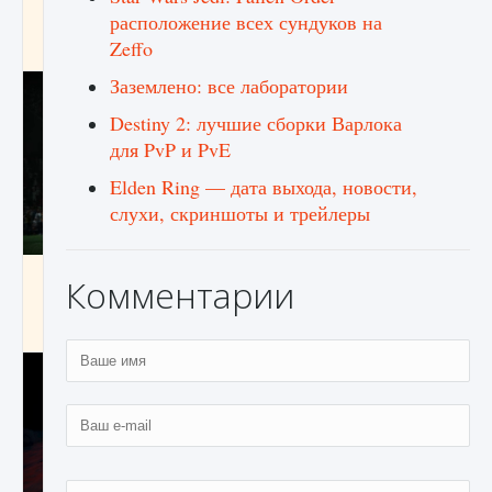
игре Creatures of Ava
расположение всех сундуков на
Zeffo
9 августа 2024
1 164
0
0
Заземлено: все лаборатории
Destiny 2: лучшие сборки Варлока
для PvP и PvE
Elden Ring — дата выхода, новости,
слухи, скриншоты и трейлеры
Как исправить ошибку EA FC 25 beta,
Комментарии
которая не работает
9 августа 2024
1 370
0
0