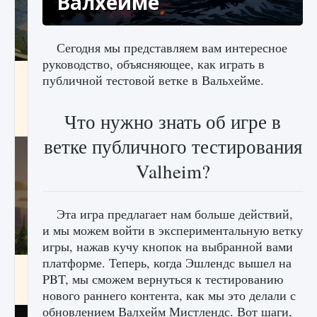
Валхейме
Сегодня мы представляем вам интересное
руководство, объясняющее, как играть в
Как исправить ошибку Palworld «Идет
публичной тестовой ветке в Вальхейме.
сохранение мира — Невозможно начать
сохранение данных мира»
Что нужно знать об игре в
9 августа 2024
2 511
0
0
ветке публичного тестирования
Valheim?
Эта игра предлагает нам больше действий,
и мы можем войти в экспериментальную ветку
игры, нажав кучу кнопок на выбранной вами
платформе. Теперь, когда Эшлендс вышел на
Как заработать медали лиги Clash of Clans
PBT, мы сможем вернуться к тестированию
9 августа 2024
2 599
0
1
нового раннего контента, как мы это делали с
обновлением Валхейм Мистлендс. Вот шаги,