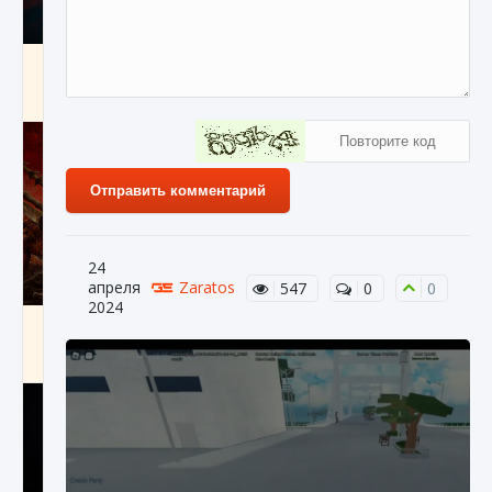
Как создавать предметы в Creatures of Ava
9 августа 2024
1 266
0
0
Отправить комментарий
24
апреля
Zaratos
547
0
0
2024
Как найти Гробницу Изгоев в Diablo 4
9 августа 2024
1 337
0
0