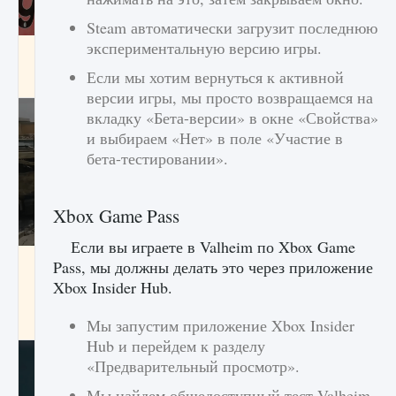
Steam автоматически загрузит последнюю
экспериментальную версию игры.
Входят ли «Милан» и «Интер» в EA FC 25
Если мы хотим вернуться к активной
9 августа 2024
2 064
0
1
версии игры, мы просто возвращаемся на
вкладку «Бета-версии» в окне «Свойства»
и выбираем «Нет» в поле «Участие в
бета-тестировании».
Xbox Game Pass
Если вы играете в Valheim по Xbox Game
Как исправить текстовую ошибку
Pass, мы должны делать это через приложение
пользовательского интерфейса Delta
Xbox Insider Hub.
Force Hawk Ops
9 августа 2024
1 945
0
0
Мы запустим приложение Xbox Insider
Hub и перейдем к разделу
«Предварительный просмотр».
Мы найдем общедоступный тест Valheim