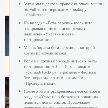
начать сохранение данных мира»
Затем мы щелкаем правой кнопкой мыши
по Valheim и переходим к выбору
9 августа 2024
2 711
0
0
«Свойства».
На вкладке «Бета-версии» щелкните
раскрывающийся список рядом с
надписью «Участие в бета-
тестировании».
Мы выбираем бета-версию, к которой
хотим присоединиться.
Если мы хотим присоединиться к бета-
Все новые функции в режиме карьеры EA
FC 25
тестированию Ashlands, мы вводим
«yesimadebackups» в разделе «Частные
9 августа 2024
2 096
0
2
бета-версии» и затем нажимаем
«Проверить код».
После этого в раскрывающемся списке в
разделе «Участие в бета-тестировании»
появится новая опция. Продолжаем
нажимать на это, затем закрываем окно.