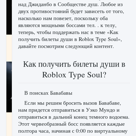
над Джиданбо в Сообществе душ. Любое из
двух противостояний будет зависеть от того,
насколько нам повезет, поскольку оба
являются мощными боссами тел. . к телу,
теперь, чтобы поддержать нас в теме «Как
получить билеты души в Roblox Type Soul»,
Как разблокировать чертеж счастливого
давайте посмотрим следующий контент.
оружия в MW3 и Warzone
9 августа 2024
1 151
0
0
Как получить билеты души в
Roblox Type Soul?
В поисках Бавабавы
Если мы решим бросить вызов Бавабаве,
нам придется отправиться в Уэко Мундо и
отправиться в дальний конец темного водоема.
Все новые функции Ultimate Team в EA FC
Этот червеобразный босс появляется каждые
25
полтора часа, начиная с 0:00 по виртуальному
9 августа 2024
1 297
0
0