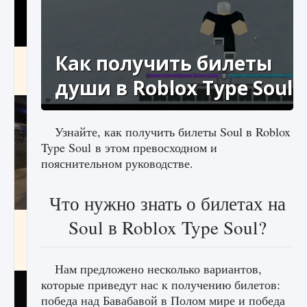
Как получить билеты
Как получить Thunder Egg в Stardew Valley
9 августа 2024
1 244
0
души в Roblox Type Soul
0
Узнайте, как получить билеты Soul в Roblox
Type Soul в этом превосходном и
пояснительном руководстве.
Что нужно знать о билетах на
Soul в Roblox Type Soul?
Как исправить неработающие награды For
Honor
9 августа 2024
1 205
0
0
Нам предложено несколько вариантов,
которые приведут нас к получению билетов:
победа над Бавабавой в Полом мире и победа