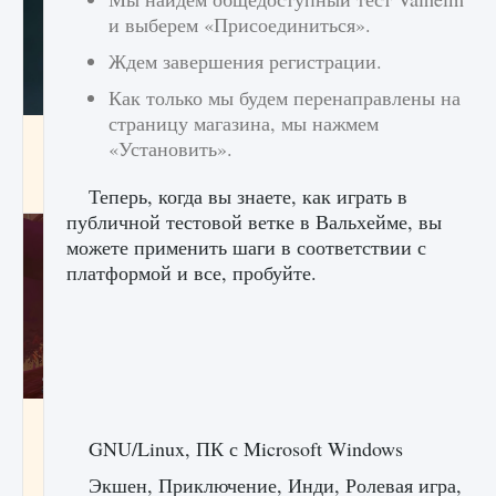
и выберем «Присоединиться».
Ждем завершения регистрации.
Как только мы будем перенаправлены на
страницу магазина, мы нажмем
Как проверить статус сервера Delta Force
«Установить».
Hawk Ops
9 августа 2024
1 286
0
0
Теперь, когда вы знаете, как играть в
публичной тестовой ветке в Вальхейме, вы
можете применить шаги в соответствии с
платформой и все, пробуйте.
Как приручить существ джунглей Нари в
игре Creatures of Ava
GNU/Linux, ПК с Microsoft Windows
9 августа 2024
1 218
0
0
Экшен, Приключение, Инди, Ролевая игра,