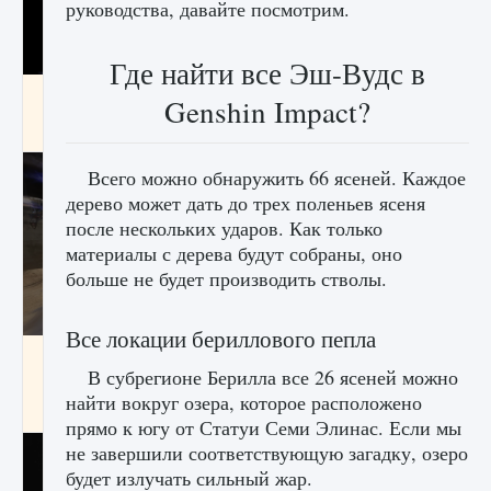
руководства, давайте посмотрим.
Где найти все Эш-Вудс в
Как получить Thunder Egg в Stardew Valley
Genshin Impact?
9 августа 2024
1 244
0
0
Всего можно обнаружить 66 ясеней. Каждое
дерево может дать до трех поленьев ясеня
после нескольких ударов. Как только
материалы с дерева будут собраны, оно
больше не будет производить стволы.
Все локации бериллового пепла
Как исправить неработающие награды For
В субрегионе Берилла все 26 ясеней можно
Honor
найти вокруг озера, которое расположено
9 августа 2024
1 205
0
0
прямо к югу от Статуи Семи Элинас. Если мы
не завершили соответствующую загадку, озеро
будет излучать сильный жар.