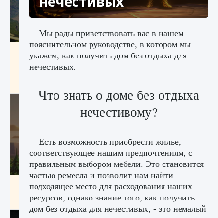
нечестивых
Мы рады приветствовать вас в нашем
пояснительном руководстве, в котором мы
Как исправить ошибку Palworld «Идет
укажем, как получить дом без отдыха для
сохранение мира — Невозможно начать
нечестивых.
сохранение данных мира»
9 августа 2024
2 511
0
0
Что знать о доме без отдыха
нечестивому?
Есть возможность приобрести жилье,
соответствующее нашим предпочтениям, с
правильным выбором мебели. Это становится
частью ремесла и позволит нам найти
Как заработать медали лиги Clash of Clans
подходящее место для расходования наших
ресурсов, однако знание того, как получить
9 августа 2024
2 599
0
1
дом без отдыха для нечестивых, - это немалый