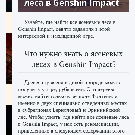
леса в Genshin Impact
Как создавать предметы в Creatures of Ava
Узнайте, где найти все ясеневые леса в
9 августа 2024
1 266
0
0
Genshin Impact, девяти заданиях в этой
интересной и насыщенной игре.
Что нужно знать о ясеневых
лесах в Genshin Impact?
Древесину ясеня в дикой природе можно
получить в игре, рубя ясени. Эти деревья
Как найти Гробницу Изгоев в Diablo 4
можно найти только в регионе Фонтейн, а
9 августа 2024
1 337
0
0
именно в двух специально отведенных местах
в субрегионах Берилловый и Эриннийский
лес. Чтобы узнать, где найти все ясеневые леса
в Genshin Impact, у нас есть рекомендации,
приведенные в следующем содержании этого