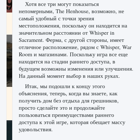
Хотя все три могут показаться
непомерными, The Henhouse, возможно, не
самый удобный с точки зрения
Входят ли «Милан» и «Интер» в EA FC 25
местоположения, поскольку он находится на
9 августа 2024
2 064
0
1
значительном расстоянии от Whisper in
Sacrament. Ферма, с другой стороны, имеет
отличное расположение, рядом с Whisper, War
Room и магазинами. Поскольку игра все еще
находится на стадии раннего доступа, в
будущем возможны изменения или улучшения.
На данный момент выбор в наших руках.
Итак, мы подошли к концу этого
объяснения, теперь, когда вы знаете, как
Как исправить текстовую ошибку
пользовательского интерфейса Delta
получить дом без отдыха для грешников,
Force Hawk Ops
просто сделайте это и продолжайте
9 августа 2024
1 945
0
пользоваться преимуществами раннего
0
доступа к этой игре, которая обещает массу
удовольствия.