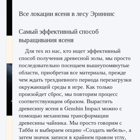
Все локации ясеня в лесу Эриннис
Самый эффективный способ
выращивания ясеня
Как разблокировать чертеж счастливого
оружия в MW3 и Warzone
Для тех из нас, кто ищет эффективный
9 августа 2024
1 151
0
способ получения древесной золы, мы просто
0
последовательно посещаем вышеупомянутые
области, приобретая все материалы, прежде
чем ждать трехдневного периода перезагрузки
окружающей среды в игре. Как только
произойдет сброс, мы повторим процесс
соответствующим образом. Вырастить
древесину ясеня в Genshin Impact можно с
помощью механизма трансформации
Все новые функции Ultimate Team в EA FC
древесины чайника. Мы просто говорим с
25
Табби и выбираем опцию «Создать мебель», а
затем значок записи в крайнем правом углу,
9 августа 2024
1 297
0
0