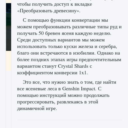
чтобы получить доступ к вкладке
«Преобразовать древесину».
С помощью функции конвертации мы
можем преобразовывать различные типы руд и
получать 50 бревен ясеня каждую неделю.
Среди доступных вариантов мы можем
использовать только куски железа и серебра,
благо они встречаются в изобилии. Однако на
Как включить чат в Fortnite
более поздних этапах игры предпочтительным
вариантом станут Crystal Shards с
9 августа 2024
1 335
0
0
коэффициентом конверсии 1x1.
Это все, что нужно знать о том, где найти
все ясеневые леса в Genshin Impact. С
помощью инструкций можно продолжать
прогрессировать, развлекаясь в этой
динамичной игре.