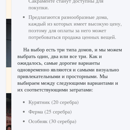
Сакраменте станут доступны для
начать сохранение данных мира»
покупки.
9 августа 2024
2 711
0
0
Предлагаются разнообразные дома,
каждый из которых имеет высокую цену,
поэтому для оплаты за него может
потребоваться продажа ценных вещей.
На выбор есть три типа домов, и мы можем
выбрать один, два или все три. Как и
ожидалось, самые дорогие варианты
одновременно являются и самыми визуально
Все новые функции в режиме карьеры EA
привлекательными и просторными. Мы
FC 25
выбираем между следующими вариантами и
9 августа 2024
2 096
0
2
их соответствующими затратами:
Курятник (20 серебра)
Ферма (25 серебра)
Особняк (30 серебра)