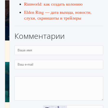
Rimworld: как создать колонию
Elden Ring — дата выхода, новости,
слухи, скриншоты и трейлеры
Комментарии
Как разблокировать заклинание Крист в
Creatures of Ava
9 августа 2024
1 393
0
0
Как приручить существ из степей Тамура в