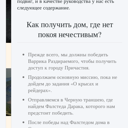
подвиг, и в качестве руководства у нас есть
следующее содержание.
Как получить дом, где нет
покоя нечестивым?
лицензии, лиги, команды и стадионы в EA
FC 25
Прежде всего, мы должны победить
Варрика Раздираемого, чтобы получить
9 августа 2024
2 395
0
2
доступ к городу Причастия.
Продолжаем основную миссию, пока не
дойдем до задания «О крысах и
рейдерах».
Отправляемся в Черную траншею, где
найдем Фалстеда Дарака, которого нам
предстоит победить.
Как исправить ошибку Palworld EPalworld
После победы над Фалстедом дома в
«Идет сохранение мира — Невозможно