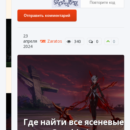
игре Creatures of Ava
9 августа 2024
1 164
0
0
Отправить комментарий
23
апреля
Zaratos
340
0
0
2024
Как исправить ошибку EA FC 25 beta,
которая не работает
9 августа 2024
1 370
0
0
Где найти все ясеневые