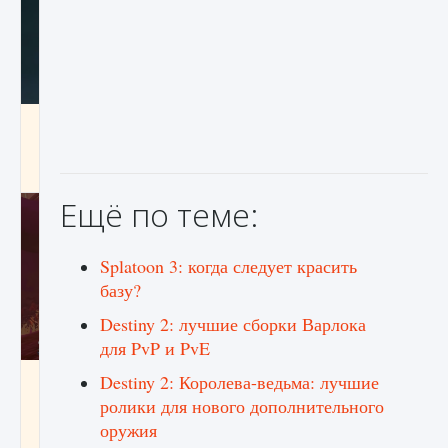
Как проверить статус сервера Delta Force
Hawk Ops
9 августа 2024
1 286
0
0
Ещё по теме:
Splatoon 3: когда следует красить
базу?
Destiny 2: лучшие сборки Варлока
для PvP и PvE
Как приручить существ джунглей Нари в
Destiny 2: Королева-ведьма: лучшие
игре Creatures of Ava
ролики для нового дополнительного
оружия
9 августа 2024
1 218
0
0