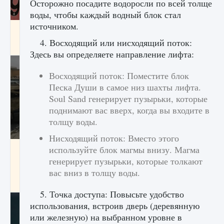
Осторожно посадите водоросли по всей толще
воды, чтобы каждый водный блок стал
источником.
Входят ли «Милан» и «Интер» в EA FC 25
4. Восходящий или нисходящий поток:
9 августа 2024
2 064
0
1
Здесь вы определяете направление лифта:
Восходящий поток: Поместите блок
Песка Души в самое низ шахты лифта.
Soul Sand генерирует пузырьки, которые
поднимают вас вверх, когда вы входите в
толщу воды.
Нисходящий поток: Вместо этого
Как исправить текстовую ошибку
используйте блок магмы внизу. Магма
пользовательского интерфейса Delta
генерирует пузырьки, которые толкают
Force Hawk Ops
вас вниз в толщу воды.
9 августа 2024
1 945
0
0
5. Точка доступа: Повысьте удобство
использования, встроив дверь (деревянную
или железную) на выбранном уровне в