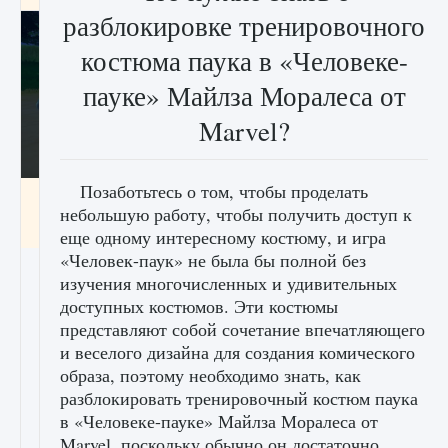
разблокировке тренировочного
костюма паука в «Человеке-
пауке» Майлза Моралеса от
Marvel?
Позаботьтесь о том, чтобы проделать
Как включить чат в Fortnite
небольшую работу, чтобы получить доступ к
9 августа 2024
1 335
0
0
еще одному интересному костюму, и игра
«Человек-паук» не была бы полной без
изучения многочисленных и удивительных
доступных костюмов. Эти костюмы
представляют собой сочетание впечатляющего
и веселого дизайна для создания комического
образа, поэтому необходимо знать, как
разблокировать тренировочный костюм паука
в «Человеке-пауке» Майлза Моралеса от
Marvel, поскольку обычно он достаточно