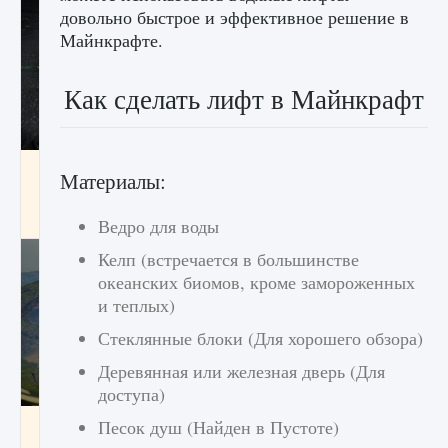
довольно быстрое и эффективное решение в
Майнкрафте.
Как сделать лифт в Майнкрафт
лицензии, лиги, команды и стадионы в EA
Материалы:
FC 25
9 августа 2024
2 395
0
2
Ведро для воды
Келп (встречается в большинстве
океанских биомов, кроме замороженных
и теплых)
Стеклянные блоки (Для хорошего обзора)
Деревянная или железная дверь (Для
доступа)
Как исправить ошибку Palworld EPalworld
Песок душ (Найден в Пустоте)
«Идет сохранение мира — Невозможно