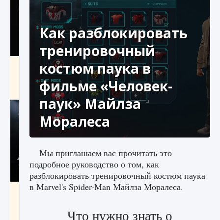
Как разблокировать
тренировочный
костюм паука в
Как разблокировать чертеж счастливого
оружия в MW3 и Warzone
фильме «Человек-
9 августа 2024
1 151
0
0
паук» Майлза
Моралеса
Мы приглашаем вас прочитать это
подробное руководство о том, как
разблокировать тренировочный костюм паука
в Marvel's Spider-Man Майлза Моралеса.
Все новые функции Ultimate Team в EA FC
25
Что нужно знать о
9 августа 2024
1 297
0
0