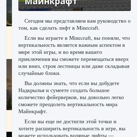
Майнкрафт
Сегодня мы представляем вам руководство о
том, как сделать лифт в Minecraft.
Как исправить ошибку Palworld «Идет
Если вы играете в Minecraft, вы поняли, что
сохранение мира — Невозможно начать
сохранение данных мира»
вертикальность является важным аспектом в
мире этой игры, и во время вашего
9 августа 2024
2 511
0
0
приключения вы сможете перемещаться вверх
или вниз, строя лестницы или даже складывая
случайные блоки.
Вы должны знать, что если вы добудете
Надкрылья и сумеете создать большое
количество фейерверков, вы довольно легко
сможете преодолеть вертикальность мира
Майнкрафт.
Как заработать медали лиги Clash of Clans
Если вы еще не достигли этой точки и
9 августа 2024
2 599
0
1
хотите расширить вертикальность в игре, вы
можете использовать водяные лифты —