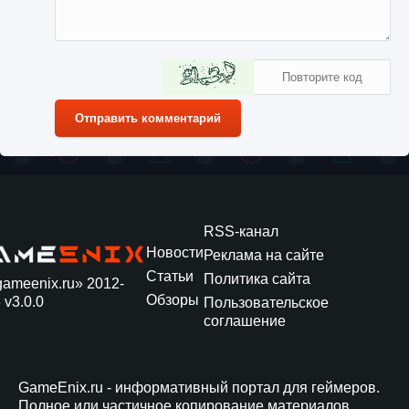
Отправить комментарий
RSS-канал
Новости
Реклама на сайте
Статьи
Политика сайта
gameenix.ru» 2012-
Обзоры
 v3.0.0
Пользовательское
соглашение
GameEnix.ru - информативный портал для геймеров.
Полное или частичное копирование материалов