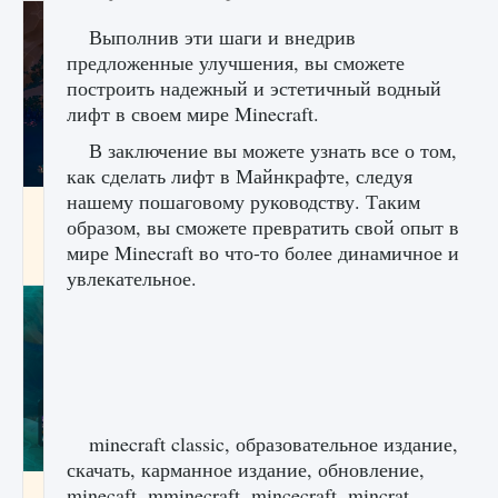
Выполнив эти шаги и внедрив
предложенные улучшения, вы сможете
построить надежный и эстетичный водный
лифт в своем мире Minecraft.
В заключение вы можете узнать все о том,
как сделать лифт в Майнкрафте, следуя
нашему пошаговому руководству. Таким
Как разблокировать заклинание Крист в
образом, вы сможете превратить свой опыт в
Creatures of Ava
мире Minecraft во что-то более динамичное и
9 августа 2024
1 393
0
0
увлекательное.
minecraft classic, образовательное издание,
скачать, карманное издание, обновление,
Как приручить существ из степей Тамура в
minecaft, mminecraft, mincecraft, mincrat,