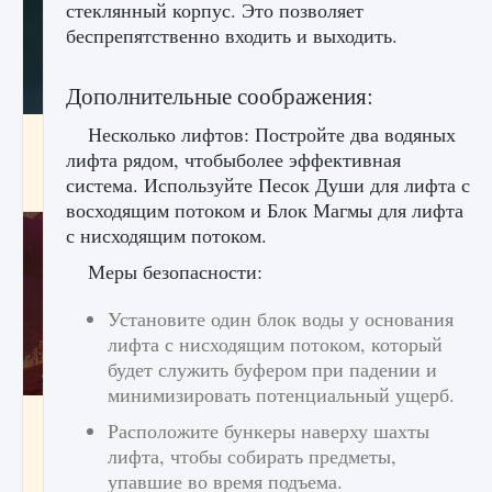
стеклянный корпус. Это позволяет
беспрепятственно входить и выходить.
Дополнительные соображения:
Несколько лифтов: Постройте два водяных
Как проверить статус сервера Delta Force
Hawk Ops
лифта рядом, чтобыболее эффективная
система. Используйте Песок Души для лифта с
9 августа 2024
1 286
0
0
восходящим потоком и Блок Магмы для лифта
с нисходящим потоком.
Меры безопасности:
Установите один блок воды у основания
лифта с нисходящим потоком, который
будет служить буфером при падении и
минимизировать потенциальный ущерб.
Как приручить существ джунглей Нари в
Расположите бункеры наверху шахты
игре Creatures of Ava
лифта, чтобы собирать предметы,
9 августа 2024
1 218
0
0
упавшие во время подъема.