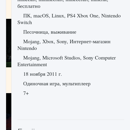
игре Creatures of Ava
бесплатно
9 августа 2024
1 164
0
0
ПК, macOS, Linux, PS4 Xbox One, Nintendo
Switch
Песочница, выживание
Mojang, Xbox, Sony, Интернет-магазин
Nintendo
Mojang, Microsoft Studios, Sony Computer
Entertainment
Как исправить ошибку EA FC 25 beta,
18 ноября 2011 г.
которая не работает
Одиночная игра, мультиплеер
9 августа 2024
1 370
0
0
7+