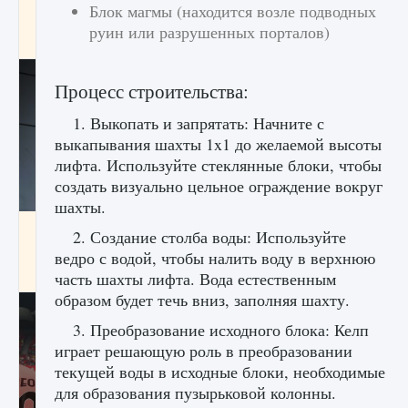
Блок магмы (находится возле подводных
начать сохранение данных мира»
руин или разрушенных порталов)
9 августа 2024
2 711
0
0
Процесс строительства:
1. Выкопать и запрятать: Начните с
выкапывания шахты 1x1 до желаемой высоты
лифта. Используйте стеклянные блоки, чтобы
создать визуально цельное ограждение вокруг
шахты.
Все новые функции в режиме карьеры EA
2. Создание столба воды: Используйте
FC 25
ведро с водой, чтобы налить воду в верхнюю
9 августа 2024
2 096
0
2
часть шахты лифта. Вода естественным
образом будет течь вниз, заполняя шахту.
3. Преобразование исходного блока: Келп
играет решающую роль в преобразовании
текущей воды в исходные блоки, необходимые
для образования пузырьковой колонны.