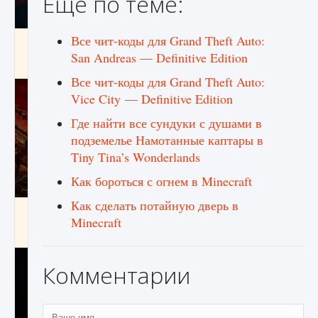
Ещё по теме:
Все чит-коды для Grand Theft Auto:
Как создавать предметы в Creatures of Ava
San Andreas — Definitive Edition
9 августа 2024
1 266
0
0
Все чит-коды для Grand Theft Auto:
Vice City — Definitive Edition
Где найти все сундуки с душами в
подземелье Намотанные каптары в
Tiny Tina’s Wonderlands
Как бороться с огнем в Minecraft
Как сделать потайную дверь в
Как найти Гробницу Изгоев в Diablo 4
Minecraft
9 августа 2024
1 337
0
0
Комментарии