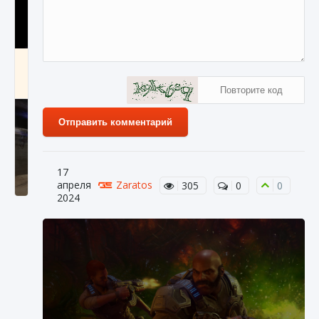
Как получить Thunder Egg в Stardew Valley
9 августа 2024
1 244
0
0
Отправить комментарий
17
апреля
Zaratos
305
0
0
2024
Как исправить неработающие награды For
Honor
9 августа 2024
1 205
0
0