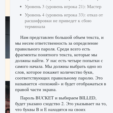
начать сохранение данных мира»
Уровень 3 (уровень игрока 21): Мастер
9 августа 2024
2 711
0
0
Уровень 4 (уровень игрока 33): отказ от
расшифровки не приведет к сбою
терминала
Нам представлен большой объем текста, и
мы несем ответственность за определение
правильного пароля. Среди всего есть
фрагменты понятного текста, которые мы
должны найти. У нас есть четыре попытки с
Все новые функции в режиме карьеры EA
самого начала. Мы должны выбрать одно из
FC 25
слов, которое покажет количество букв,
9 августа 2024
2 096
0
2
соответствующих правильному паролю. Это
называется «похожий» и будет отображаться в
правой части экрана.
Пароль BUCKET и выбираем BILLED,
будет указано сходство 2. Это указывает на то,
что буквы B и E находятся на своих