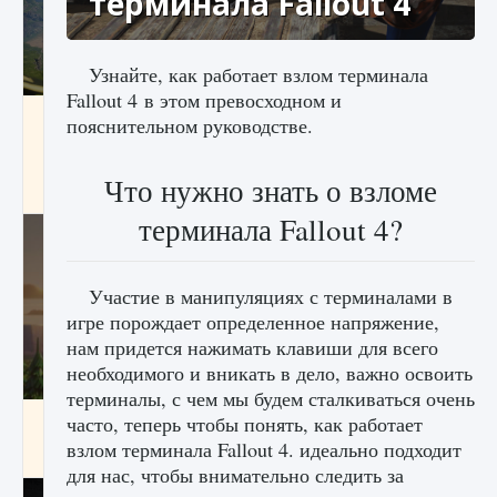
терминала Fallout 4
Узнайте, как работает взлом терминала
Fallout 4 в этом превосходном и
Как исправить ошибку Palworld «Идет
пояснительном руководстве.
сохранение мира — Невозможно начать
сохранение данных мира»
Что нужно знать о взломе
9 августа 2024
2 511
0
0
терминала Fallout 4?
Участие в манипуляциях с терминалами в
игре порождает определенное напряжение,
нам придется нажимать клавиши для всего
необходимого и вникать в дело, важно освоить
терминалы, с чем мы будем сталкиваться очень
Как заработать медали лиги Clash of Clans
часто, теперь чтобы понять, как работает
взлом терминала Fallout 4. идеально подходит
9 августа 2024
2 599
0
1
для нас, чтобы внимательно следить за