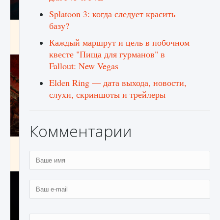
Splatoon 3: когда следует красить
базу?
Как создавать предметы в Creatures of Ava
Каждый маршрут и цель в побочном
9 августа 2024
1 266
0
0
квесте "Пища для гурманов" в
Fallout: New Vegas
Elden Ring — дата выхода, новости,
слухи, скриншоты и трейлеры
Комментарии
Как найти Гробницу Изгоев в Diablo 4
9 августа 2024
1 337
0
0