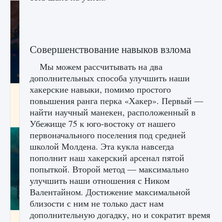
Совершенствование навыков взлома
Мы можем рассчитывать на два
дополнительных способа улучшить наши
хакерские навыки, помимо простого
Как разблокировать заклинание Крист в
повышения ранга перка «Хакер». Первый —
Creatures of Ava
найти научный манекен, расположенный в
9 августа 2024
1 393
0
0
Убежище 75 к юго-востоку от нашего
первоначального поселения под средней
школой Молдена. Эта кукла навсегда
пополнит наш хакерский арсенал пятой
попыткой. Второй метод — максимально
улучшить наши отношения с Ником
Валентайном. Достижение максимальной
близости с ним не только даст нам
дополнительную догадку, но и сократит время
Как приручить существ из степей Тамура в