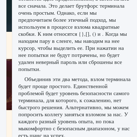
все сначала. Это делает брутфорс терминала
очень простым. Однако, если мы
предпочитаем более этичный подход, мы
используем в процессе взлома квадратные
скобки. К ним относятся {},[], () и . Когда мы
Как проверить статус сервера Delta Force
находим пару в сленге, мы наводим на нее
Hawk Ops
курсор, чтобы выделить ее. При нажатии на
9 августа 2024
1 286
0
0
нее попытки не будут потрачены, но будет
удален неверный пароль или сброшены все
попытки.
Объединив эти два метода, взлом терминала
будет проще простого. Единственной
проблемой будет уровень безопасности самого
терминала, для которого, к сожалению, нет
быстрого решения. Альтернативно, мы можем
попросить коллегу заняться взломом за нас. У
Как приручить существ джунглей Нари в
каждого разный уровень опыта, но пока
игре Creatures of Ava
мыкомфортно с безопасным диапазоном, у нас
9 августа 2024
1 218
0
0
есть шанс на успех.