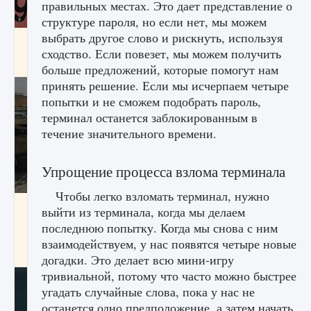
правильных местах. Это дает представление о
структуре пароля, но если нет, мы можем
выбрать другое слово и рискнуть, используя
Входят ли «Милан» и «Интер» в EA FC 25
сходство. Если повезет, мы можем получить
9 августа 2024
2 064
0
1
больше предложений, которые помогут нам
принять решение. Если мы исчерпаем четыре
попытки и не сможем подобрать пароль,
терминал останется заблокированным в
течение значительного времени.
Упрощение процесса взлома терминала
Чтобы легко взломать терминал, нужно
Как исправить текстовую ошибку
выйти из терминала, когда мы делаем
пользовательского интерфейса Delta
последнюю попытку. Когда мы снова с ним
Force Hawk Ops
взаимодействуем, у нас появятся четыре новые
9 августа 2024
1 945
0
0
догадки. Это делает всю мини-игру
тривиальной, потому что часто можно быстрее
угадать случайные слова, пока у нас не
останется одно предположение, а затем начать