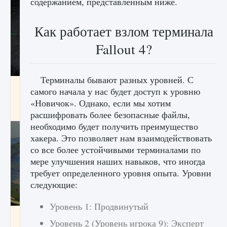
содержанием, представленным ниже.
Как работает взлом терминала
Fallout 4?
Терминалы бывают разных уровней. С
лицензии, лиги, команды и стадионы в EA
самого начала у нас будет доступ к уровню
FC 25
«Новичок». Однако, если мы хотим
9 августа 2024
2 395
0
2
расшифровать более безопасные файлы,
необходимо будет получить преимущество
хакера. Это позволяет нам взаимодействовать
со все более устойчивыми терминалами по
мере улучшения наших навыков, что иногда
требует определенного уровня опыта. Уровни
следующие:
Уровень 1: Продвинутый
Как исправить ошибку Palworld EPalworld
Уровень 2 (Уровень игрока 9): Эксперт
«Идет сохранение мира — Невозможно