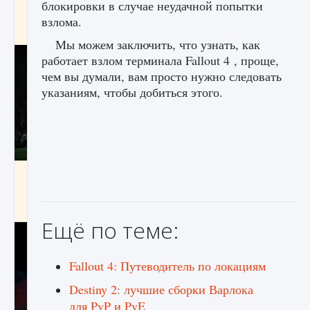
блокировки в случае неудачной попытки
игре Creatures of Ava
взлома.
9 августа 2024
1 164
0
0
Мы можем заключить, что узнать, как
работает взлом терминала Fallout 4 , проще,
чем вы думали, вам просто нужно следовать
указаниям, чтобы добиться этого.
Как исправить ошибку EA FC 25 beta,
которая не работает
9 августа 2024
1 370
0
0
Ещё по теме:
Fallout 4: Путеводитель по локациям
Destiny 2: лучшие сборки Варлока
для PvP и PvE