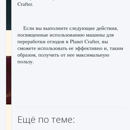
Crafter.
Если вы выполните следующие действия,
посвященные использованию машины для
Как проверить статус сервера Delta Force
переработки отходов в Planet Crafter, вы
Hawk Ops
сможете использовать ее эффективно и, таким
9 августа 2024
1 286
0
0
образом, получить от нее максимальную
пользу.
Как приручить существ джунглей Нари в
игре Creatures of Ava
Ещё по теме:
9 августа 2024
1 218
0
0