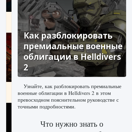
Как создавать предметы в Creatures of Ava
9 августа 2024
1 266
0
0
Как разблокировать
премиальные военные
облигации в Helldivers
2
Узнайте, как разблокировать премиальные
Как найти Гробницу Изгоев в Diablo 4
военные облигации в Helldivers 2 в этом
9 августа 2024
1 337
0
0
превосходном пояснительном руководстве с
точными подробностями.
Что нужно знать о