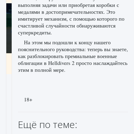
выполняя задачи или приобретая коробки с
медалями в достопримечательностях. Это
имитирует механизм, с помощью которого по
счастливой случайности обнаруживаются
суперкредиты.
На этом мы подошли к концу нашего
пояснительного руководства: теперь вы знаете,
как разблокировать премиальные военные
Как включить чат в Fortnite
облигации в Helldivers 2 просто наслаждайтесь
9 августа 2024
1 335
0
0
этим в полной мере.
18+
Ещё по теме: