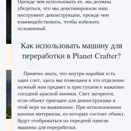
Прежде чем использовать ее, мы должны
убедиться, что мы деактивировали наш
инструмент деконструкции, прежде чем
взаимодействовать, чтобы избежать
осложнений.
Как использовать машину для
лицензии, лиги, команды и стадионы в EA
переработки в Planet Crafter?
FC 25
9 августа 2024
2 395
0
2
Приятно знать, что внутри коробки есть
один слот, здесь мы помещаем в это отделение
нужный нам предмет и приступаем к нажатию
соседней красной кнопки. Свет загорится,
если объект пригоден для деконструкции в
этой игре на выживание. При использовании
кнопки материалы, из которых состоит объект,
будут отображаться на передней панели
Как исправить ошибку Palworld EPalworld
машины для переработки.
«Идет сохранение мира — Невозможно