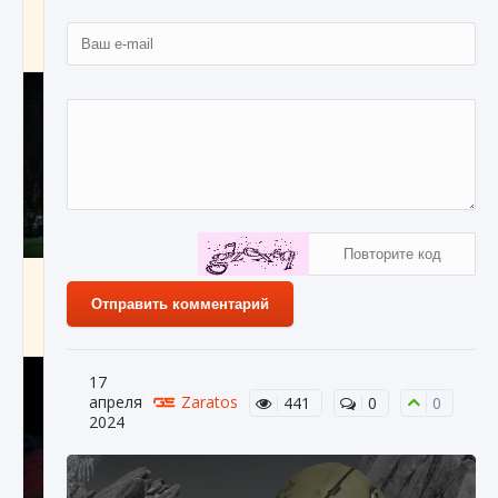
игре Creatures of Ava
9 августа 2024
1 164
0
0
Как исправить ошибку EA FC 25 beta,
которая не работает
Отправить комментарий
9 августа 2024
1 370
0
0
17
апреля
Zaratos
441
0
0
2024