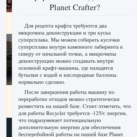
Planet Crafter?
Входят ли «Милан» и «Интер» в EA FC 25
Для рецепта крафта требуются два
9 августа 2024
2 064
0
1
микрочипа деконструкции и три куска
суперсплава. Мы можем собирать кусочки
суперсплава внутри каменного лабиринта к
северу от начальной точки, а микрочипы
деконструкции можно создавать внутри
основной крафт-машины, где находятся
бутылки с водой и кислородные баллоны.
нормально сделано.
Как исправить текстовую ошибку
После завершения работы машину по
пользовательского интерфейса Delta
переработке отходов можно стратегически
Force Hawk Ops
разместить на нашей базе. Стоит отметить, что
9 августа 2024
1 945
0
0
для работы Recycler требуется -125/с энергии,
что подразумевает потенциальную
дополнительную энергию для обеспечения
бесперебойной работы на нашей базе Planet