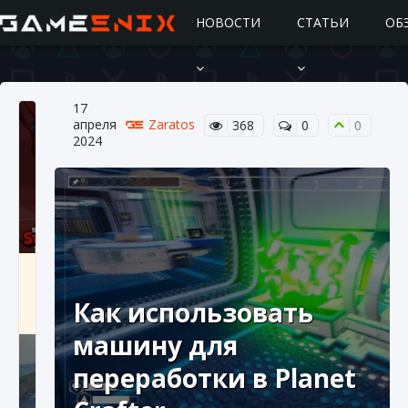
НОВОСТИ
СТАТЬИ
ОБ
17
апреля
Zaratos
368
0
0
2024
Подробное руководство по получению
самоцветов Brawl Stars
Как использовать
10 августа 2024
2 685
0
1
машину для
переработки в Planet