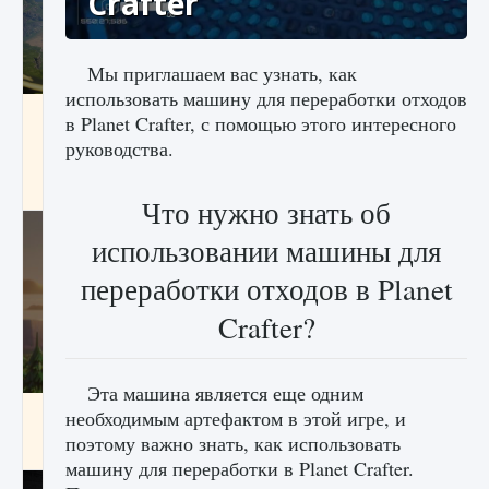
Crafter
Мы приглашаем вас узнать, как
использовать машину для переработки отходов
Как исправить ошибку Palworld «Идет
в Planet Crafter, с помощью этого интересного
сохранение мира — Невозможно начать
руководства.
сохранение данных мира»
9 августа 2024
2 511
0
0
Что нужно знать об
использовании машины для
переработки отходов в Planet
Crafter?
Эта машина является еще одним
Как заработать медали лиги Clash of Clans
необходимым артефактом в этой игре, и
поэтому важно знать, как использовать
9 августа 2024
2 599
0
1
машину для переработки в Planet Crafter.