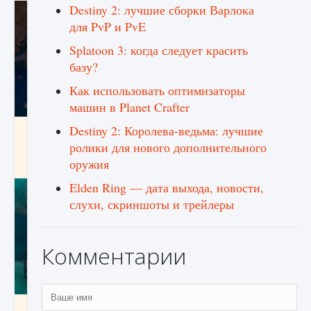
Destiny 2: лучшие сборки Варлока
для PvP и PvE
Splatoon 3: когда следует красить
базу?
Как использовать оптимизаторы
машин в Planet Crafter
Destiny 2: Королева-ведьма: лучшие
Как разблокировать заклинание Крист в
Creatures of Ava
ролики для нового дополнительного
оружия
9 августа 2024
1 393
0
0
Elden Ring — дата выхода, новости,
слухи, скриншоты и трейлеры
Комментарии
Как приручить существ из степей Тамура в