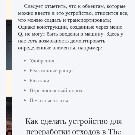
начать сохранение данных мира»
Следует отметить, что к объектам, которые
можно ввести в это устройство, относится все,
9 августа 2024
2 711
0
0
что можно создать и транспортировать;
Однако конструкции, созданные через меню
Q, не могут быть введены в машину. Здесь у
нас есть возможность демонтировать
определенные элементы, например:
Удобрения.
Реактивные ранцы.
Все новые функции в режиме карьеры EA
Рюкзаки.
FC 25
Взрывоопасный порох.
9 августа 2024
2 096
0
2
Печатные платы.
Как сделать устройство для
переработки отходов в The