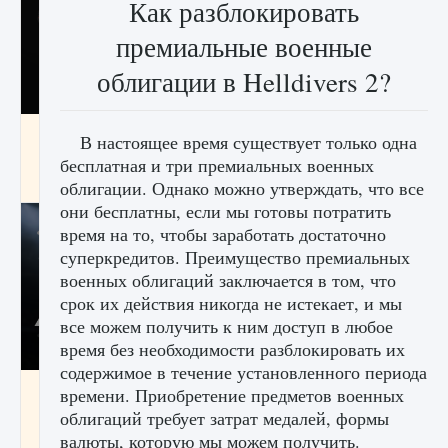
Как разблокировать
премиальные военные
облигации в Helldivers 2?
Как разблокировать чертеж счастливого
В настоящее время существует только одна
оружия в MW3 и Warzone
бесплатная и три премиальных военных
9 августа 2024
1 151
0
0
облигации. Однако можно утверждать, что все
они бесплатны, если мы готовы потратить
время на то, чтобы заработать достаточно
суперкредитов. Преимущество премиальных
военных облигаций заключается в том, что
срок их действия никогда не истекает, и мы
все можем получить к ним доступ в любое
время без необходимости разблокировать их
содержимое в течение установленного периода
Все новые функции Ultimate Team в EA FC
времени. Приобретение предметов военных
25
облигаций требует затрат медалей, формы
9 августа 2024
1 297
0
валюты, которую мы можем получить.
0