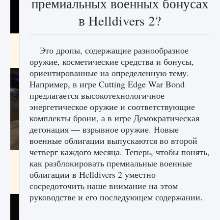
премиальных военных бонусах
в Helldivers 2?
Как получить Thunder Egg в Stardew Valley
Это дропы, содержащие разнообразное
9 августа 2024
1 244
0
0
оружие, косметические средства и бонусы,
ориентированные на определенную тему.
Например, в игре Cutting Edge War Bond
предлагается высокотехнологичное
энергетическое оружие и соответствующие
комплекты брони, а в игре Демократическая
детонация — взрывное оружие. Новые
военные облигации выпускаются во второй
четверг каждого месяца. Теперь, чтобы понять,
Как исправить неработающие награды For
как разблокировать премиальные военные
Honor
облигации в Helldivers 2 уместно
9 августа 2024
1 205
0
0
сосредоточить наше внимание на этом
руководстве и его последующем содержании.