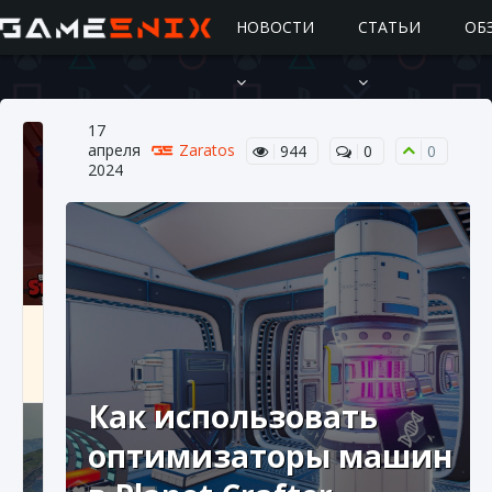
НОВОСТИ
СТАТЬИ
ОБ
17
апреля
Zaratos
944
0
0
2024
Подробное руководство по получению
самоцветов Brawl Stars
10 августа 2024
2 685
0
1
Как использовать
оптимизаторы машин