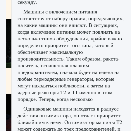
секунду.
игре Creatures of Ava
Машины с включением питания
9 августа 2024
1 164
0
0
соответствуют набору правил, определяющих,
на какие машины они влияют. В ситуациях,
когда включение питания может повлиять на
несколько типов оборудования, крайне важно
определить приоритет того типа, который
обеспечивает максимальную
производительность. Таким образом, ракета-
носитель, оснащенная плавким
предохранителем, сначала будет нацелена на
Как исправить ошибку EA FC 25 beta,
любые термоядерные генераторы, которые
которая не работает
могут находиться поблизости, а затем на
9 августа 2024
1 370
0
0
ядерные реакторы Т2 и Т1 именно в этом
порядке. Теперь, когда несколько
Одинаковые машины находятся в радиусе
действия оптимизатора, он отдаст приоритет
ближайшим к нему. Оптимизатор машины T2
может содержать до трех предохранителей, и