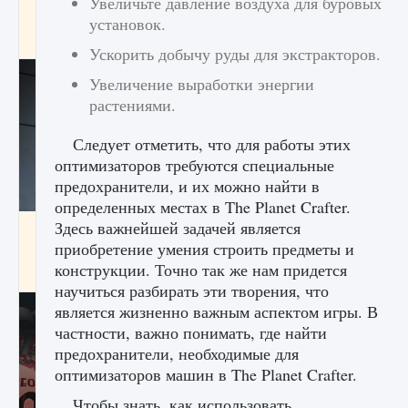
Увеличьте давление воздуха для буровых
начать сохранение данных мира»
установок.
9 августа 2024
2 711
0
0
Ускорить добычу руды для экстракторов.
Увеличение выработки энергии
растениями.
Следует отметить, что для работы этих
оптимизаторов требуются специальные
предохранители, и их можно найти в
определенных местах в The Planet Crafter.
Здесь важнейшей задачей является
Все новые функции в режиме карьеры EA
FC 25
приобретение умения строить предметы и
конструкции. Точно так же нам придется
9 августа 2024
2 096
0
2
научиться разбирать эти творения, что
является жизненно важным аспектом игры. В
частности, важно понимать, где найти
предохранители, необходимые для
оптимизаторов машин в The Planet Crafter.
Чтобы знать, как использовать