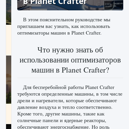
в Planet Crafter
В этом пояснительном руководстве мы
приглашаем вас узнать, как использовать
Как исправить ошибку Palworld «Идет
оптимизаторы машин в Planet Crafter.
сохранение мира — Невозможно начать
сохранение данных мира»
Что нужно знать об
9 августа 2024
2 511
0
0
использовании оптимизаторов
машин в Planet Crafter?
Для бесперебойной работы Planet Crafter
требуются определенные машины, в том числе
дрели и нагреватели, которые обеспечивают
давление воздуха и тепло соответственно.
Как заработать медали лиги Clash of Clans
Кроме того, другие машины, такие как
9 августа 2024
2 599
0
1
солнечные панели и ядерные реакторы,
обеспечивают энергоснабжение. Но роль