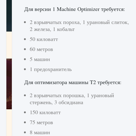
Для версии 1 Machine Optimizer требуется:
2 взрывчатых пороха, 1 урановый слиток,
2 железа, 1 кобальт
Как проверить статус сервера Delta Force
50 киловатт
Hawk Ops
60 метров
9 августа 2024
1 286
0
0
5 машин
1 предохранитель
Для оптимизатора машины T2 требуется:
2 взрывчатых порошка, 1 урановый
стержень, 3 обсидиана
150 киловатт
Как приручить существ джунглей Нари в
игре Creatures of Ava
75 метров
9 августа 2024
1 218
0
0
8 машин