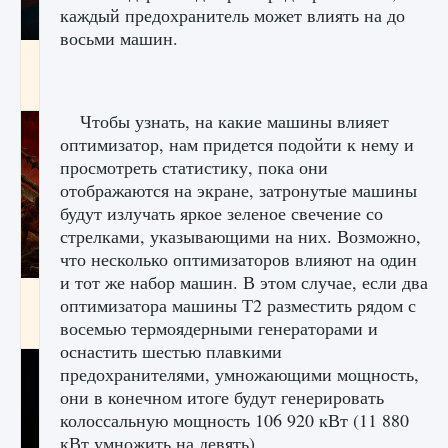
каждый предохранитель может влиять на до
восьми машин.
Как создавать предметы в Creatures of Ava
9 августа 2024
1 266
0
0
Чтобы узнать, на какие машины влияет
оптимизатор, нам придется подойти к нему и
просмотреть статистику, пока они
отображаются на экране, затронутые машины
будут излучать яркое зеленое свечение со
стрелками, указывающими на них. Возможно,
что несколько оптимизаторов влияют на один
и тот же набор машин. В этом случае, если два
Как найти Гробницу Изгоев в Diablo 4
оптимизатора машины Т2 разместить рядом с
восемью термоядерными генераторами и
9 августа 2024
1 337
0
0
оснастить шестью плавкими
предохранителями, умножающими мощность,
они в конечном итоге будут генерировать
колоссальную мощность 106 920 кВт (11 880
кВт умножить на девять).