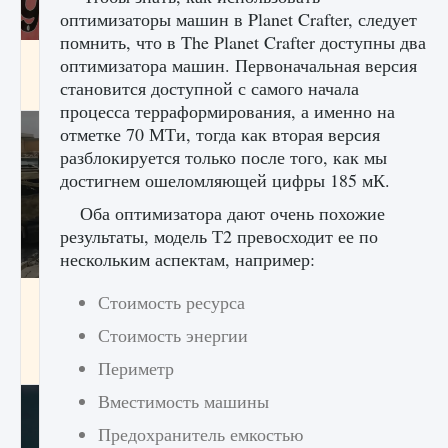
оптимизаторы машин в Planet Crafter, следует
помнить, что в The Planet Crafter доступны два
Входят ли «Милан» и «Интер» в EA FC 25
оптимизатора машин. Первоначальная версия
становится доступной с самого начала
9 августа 2024
2 064
0
1
процесса терраформирования, а именно на
отметке 70 МТи, тогда как вторая версия
разблокируется только после того, как мы
достигнем ошеломляющей цифры 185 мК.
Оба оптимизатора дают очень похожие
результаты, модель Т2 превосходит ее по
нескольким аспектам, например:
Как исправить текстовую ошибку
Стоимость ресурса
пользовательского интерфейса Delta
Force Hawk Ops
Стоимость энергии
9 августа 2024
1 945
0
0
Периметр
Вместимость машины
Предохранитель емкостью