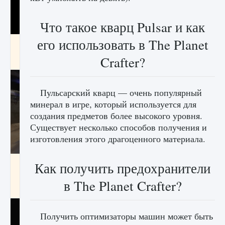
Что такое кварц Pulsar и как
его использовать в The Planet
Как получить Thunder Egg в Stardew Valley
Crafter?
9 августа 2024
1 244
0
0
Пульсарский кварц — очень популярный
минерал в игре, который используется для
создания предметов более высокого уровня.
Существует несколько способов получения и
изготовления этого драгоценного материала.
Как исправить неработающие награды For
Как получить предохранители
Honor
в The Planet Crafter?
9 августа 2024
1 205
0
0
Получить оптимизаторы машин может быть