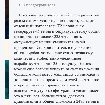
3 предохранителя
Построив пять нагревателей Т2 и разместив
рядом с ними усилитель мощности, каждый
отдельный нагреватель Т2 независимо
генерирует 45 тепла в секунду, поэтому общая
мощность составляет 225 тепла. пять
окружающих машин увеличится на 500
Как разблокировать заклинание Крист в
процентов. Это дополнительное усиление
Creatures of Ava
обычно добавляется к уже существующему
9 августа 2024
1 393
0
0
количеству, эффективно увеличивая
выработку тепла до 135 в секунду. Эффект
можно еще больше усилить за счет включения
большего количества машинных усилителей и
дополнительных предохранителей, включение
второго плавкого предохранителя в
вышеупомянутую конфигурацию увеличивает
это в пять раз. больше тепла, достигая
кульминации в общей сложности 2475 тепла в
Как приручить существ из степей Тамура в