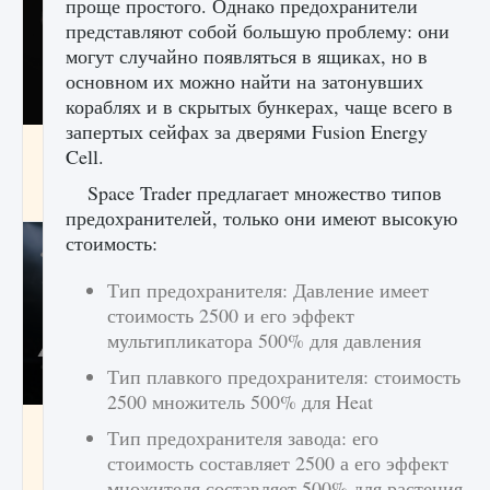
проще простого. Однако предохранители
представляют собой большую проблему: они
могут случайно появляться в ящиках, но в
основном их можно найти на затонувших
кораблях и в скрытых бункерах, чаще всего в
запертых сейфах за дверями Fusion Energy
Как разблокировать чертеж счастливого
Cell.
оружия в MW3 и Warzone
Space Trader предлагает множество типов
9 августа 2024
1 151
0
0
предохранителей, только они имеют высокую
стоимость:
Тип предохранителя: Давление имеет
стоимость 2500 и его эффект
мультипликатора 500% для давления
Тип плавкого предохранителя: стоимость
2500 множитель 500% для Heat
Все новые функции Ultimate Team в EA FC
Тип предохранителя завода: его
25
стоимость составляет 2500 а его эффект
9 августа 2024
1 297
0
0
множителя составляет 500% для растения