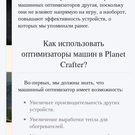
машинных оптимизаторов другая, поскольку
они не влияют напрямую на игру, а наоборот,
повышают эффективность устройств, о
которых мы упоминали ранее.
Как использовать
лицензии, лиги, команды и стадионы в EA
оптимизаторы машин в Planet
FC 25
Crafter?
9 августа 2024
2 395
0
2
Во-первых, мы должны знать, что
машинный оптимизатор имеет возможность:
Увеличьте производительность других
устройств.
Увеличение выработки тепла для
обогревателей.
Как исправить ошибку Palworld EPalworld
«Идет сохранение мира — Невозможно