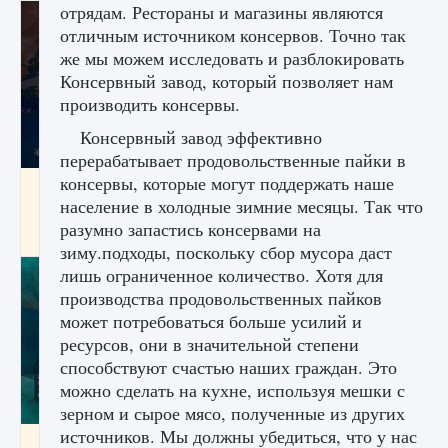
отрядам. Рестораны и магазины являются
отличным источником консервов. Точно так
же мы можем исследовать и разблокировать
Консервный завод, который позволяет нам
производить консервы.
Консервный завод эффективно
перерабатывает продовольственные пайки в
консервы, которые могут поддержать наше
Как разблокировать заклинание Крист в
население в холодные зимние месяцы. Так что
Creatures of Ava
разумно запастись консервами на
9 августа 2024
1 393
0
0
зиму.подходы, поскольку сбор мусора даст
лишь ограниченное количество. Хотя для
производства продовольственных пайков
может потребоваться больше усилий и
ресурсов, они в значительной степени
способствуют счастью наших граждан. Это
можно сделать на кухне, используя мешки с
зерном и сырое мясо, полученные из других
источников. Мы должны убедиться, что у нас
Как приручить существ из степей Тамура в