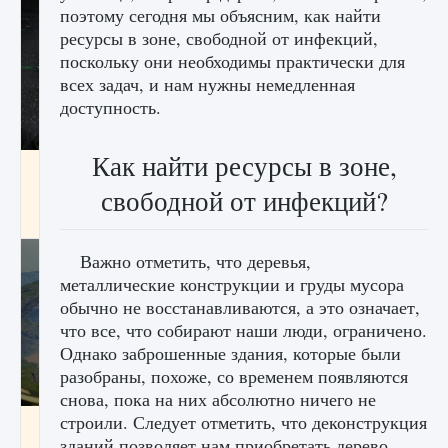
поэтому сегодня мы объясним, как найти
ресурсы в зоне, свободной от инфекций,
поскольку они необходимы практически для
всех задач, и нам нужны немедленная
доступность.
Как найти ресурсы в зоне,
лицензии, лиги, команды и стадионы в EA
FC 25
свободной от инфекций?
9 августа 2024
2 395
0
2
Важно отметить, что деревья,
металлические конструкции и груды мусора
обычно не восстанавливаются, а это означает,
что все, что собирают наши люди, ограничено.
Однако заброшенные здания, которые были
разобраны, похоже, со временем появляются
снова, пока на них абсолютно ничего не
строили. Следует отметить, что деконструкция
Как исправить ошибку Palworld EPalworld
«Идет сохранение мира — Невозможно
зданий позволяет нам приобретать дерево,