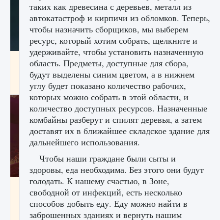
таких как древесина с деревьев, металл из
автокатастроф и кирпичи из обломков. Теперь,
чтобы назначить сборщиков, мы выберем
ресурс, который хотим собрать, щелкните и
удерживайте, чтобы установить назначенную
Как проверить статус сервера Delta Force
область. Предметы, доступные для сбора,
Hawk Ops
будут выделены синим цветом, а в нижнем
углу будет показано количество рабочих,
9 августа 2024
1 286
0
0
которых можно собрать в этой области, и
количество доступных ресурсов. Назначенные
комбайны разберут и спилят деревья, а затем
доставят их в ближайшее складское здание для
дальнейшего использования.
Чтобы наши граждане были сыты и
здоровы, еда необходима. Без этого они будут
голодать. К нашему счастью, в Зоне,
Как приручить существ джунглей Нари в
свободной от инфекций, есть несколько
игре Creatures of Ava
способов добыть еду. Еду можно найти в
9 августа 2024
1 218
0
0
заброшенных зданиях и вернуть нашим