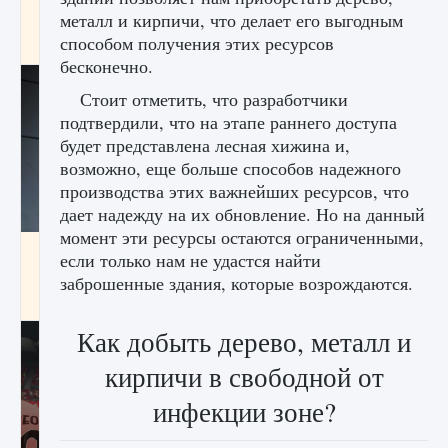
начать сохранение данных мира»
металл и кирпичи, что делает его выгодным
способом получения этих ресурсов
9 августа 2024
2 711
0
0
бесконечно.
Стоит отметить, что разработчики
подтвердили, что на этапе раннего доступа
будет представлена ​​лесная хижина и,
возможно, еще больше способов надежного
производства этих важнейших ресурсов, что
дает надежду на их обновление. Но на данный
момент эти ресурсы остаются ограниченными,
Все новые функции в режиме карьеры EA
если только нам не удастся найти
FC 25
заброшенные здания, которые возрождаются.
9 августа 2024
2 096
0
2
Как добыть дерево, металл и
кирпичи в свободной от
инфекции зоне?