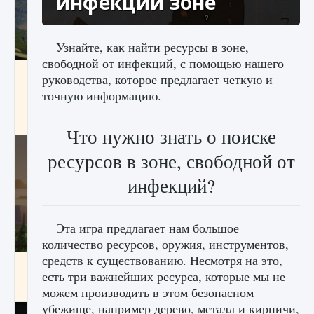
инфекций зоне
Узнайте, как найти ресурсы в зоне,
свободной от инфекций, с помощью нашего
Как исправить ошибку Palworld «Идет
руководства, которое предлагает четкую и
сохранение мира — Невозможно начать
точную информацию.
сохранение данных мира»
9 августа 2024
2 511
0
0
Что нужно знать о поиске
ресурсов в зоне, свободной от
инфекций?
Эта игра предлагает нам большое
количество ресурсов, оружия, инструментов,
средств к существованию. Несмотря на это,
Как заработать медали лиги Clash of Clans
есть три важнейших ресурса, которые мы не
9 августа 2024
2 599
0
1
можем производить в этом безопасном
убежище, например дерево, металл и кирпичи,