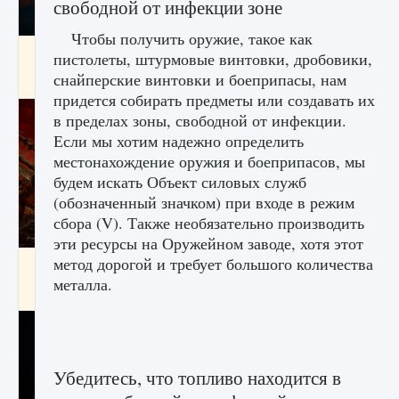
свободной от инфекции зоне
Чтобы получить оружие, такое как
Как создавать предметы в Creatures of Ava
пистолеты, штурмовые винтовки, дробовики,
снайперские винтовки и боеприпасы, нам
9 августа 2024
1 266
0
0
придется собирать предметы или создавать их
в пределах зоны, свободной от инфекции.
Если мы хотим надежно определить
местонахождение оружия и боеприпасов, мы
будем искать Объект силовых служб
(обозначенный значком) при входе в режим
сбора (V). Также необязательно производить
эти ресурсы на Оружейном заводе, хотя этот
метод дорогой и требует большого количества
Как найти Гробницу Изгоев в Diablo 4
металла.
9 августа 2024
1 337
0
0
Убедитесь, что топливо находится в