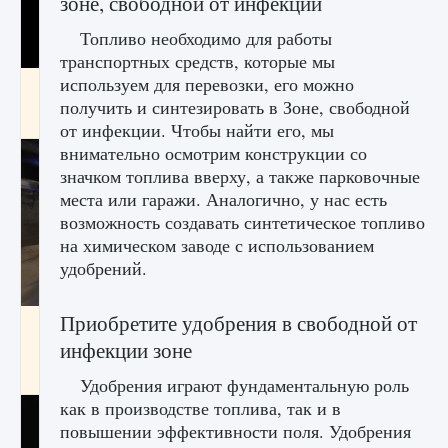
зоне, свободной от инфекций
Топливо необходимо для работы
транспортных средств, которые мы
используем для перевозки, его можно
Как получить Thunder Egg в Stardew Valley
получить и синтезировать в Зоне, свободной
9 августа 2024
1 244
0
0
от инфекции. Чтобы найти его, мы
внимательно осмотрим конструкции со
значком топлива вверху, а также парковочные
места или гаражи. Аналогично, у нас есть
возможность создавать синтетическое топливо
на химическом заводе с использованием
удобрений.
Приобретите удобрения в свободной от
Как исправить неработающие награды For
Honor
инфекции зоне
9 августа 2024
1 205
0
0
Удобрения играют фундаментальную роль
как в производстве топлива, так и в
повышении эффективности поля. Удобрения