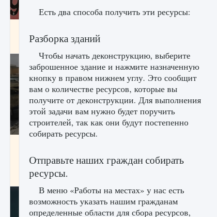
Есть два способа получить эти ресурсы:
Входят ли «Милан» и «Интер» в EA FC 25
Разборка зданий
9 августа 2024
2 064
0
1
Чтобы начать деконструкцию, выберите
заброшенное здание и нажмите назначенную
кнопку в правом нижнем углу. Это сообщит
вам о количестве ресурсов, которые вы
получите от деконструкции. Для выполнения
этой задачи вам нужно будет поручить
строителей, так как они будут постепенно
собирать ресурсы.
Как исправить текстовую ошибку
пользовательского интерфейса Delta
Отправьте наших граждан собирать
Force Hawk Ops
ресурсы.
9 августа 2024
1 945
0
0
В меню «Работы на местах» у нас есть
возможность указать нашим гражданам
определенные области для сбора ресурсов,