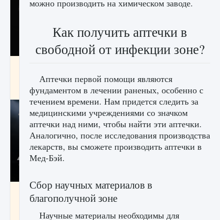
можно производить на химическом заводе.
Как получить аптечки в
свободной от инфекции зоне?
Как разблокировать чертеж счастливого
оружия в MW3 и Warzone
Аптечки первой помощи являются
фундаментом в лечении раненых, особенно с
9 августа 2024
1 151
0
0
течением времени. Нам придется следить за
медицинскими учреждениями со значком
аптечки над ними, чтобы найти эти аптечки.
Аналогично, после исследования производства
лекарств, вы сможете производить аптечки в
Мед-Бэй.
Сбор научных материалов в
Все новые функции Ultimate Team в EA FC
благополучной зоне
25
Научные материалы необходимы для
9 августа 2024
1 297
0
0