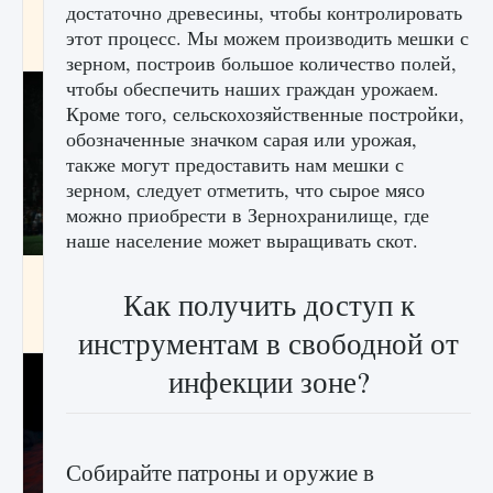
достаточно древесины, чтобы контролировать
игре Creatures of Ava
этот процесс. Мы можем производить мешки с
9 августа 2024
1 164
0
0
зерном, построив большое количество полей,
чтобы обеспечить наших граждан урожаем.
Кроме того, сельскохозяйственные постройки,
обозначенные значком сарая или урожая,
также могут предоставить нам мешки с
зерном, следует отметить, что сырое мясо
можно приобрести в Зернохранилище, где
наше население может выращивать скот.
Как исправить ошибку EA FC 25 beta,
которая не работает
Как получить доступ к
9 августа 2024
1 370
0
0
инструментам в свободной от
инфекции зоне?
Собирайте патроны и оружие в