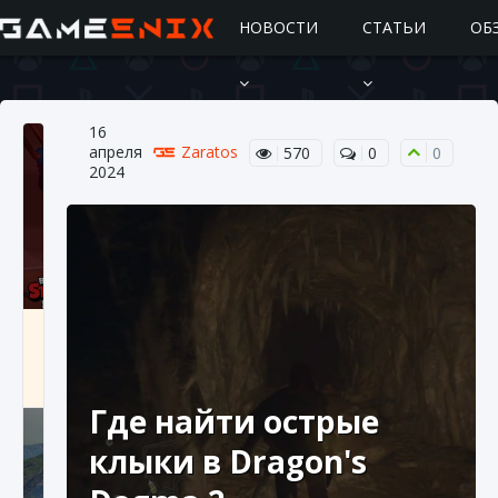
НОВОСТИ
СТАТЬИ
ОБ
16
апреля
Zaratos
570
0
0
2024
Подробное руководство по получению
самоцветов Brawl Stars
10 августа 2024
2 685
0
1
Где найти острые
клыки в Dragon's