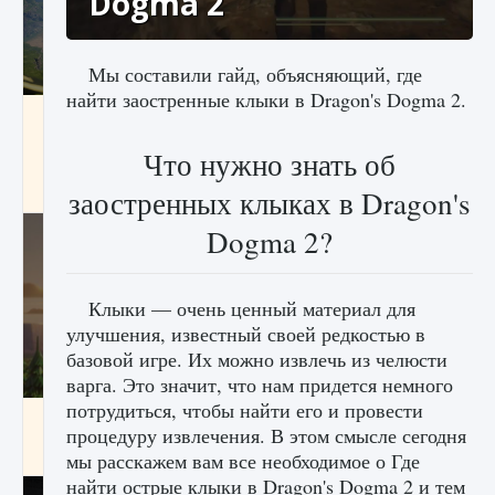
Dogma 2
Мы составили гайд, объясняющий, где
найти заостренные клыки в Dragon's Dogma 2.
Как исправить ошибку Palworld «Идет
сохранение мира — Невозможно начать
сохранение данных мира»
Что нужно знать об
9 августа 2024
2 511
0
0
заостренных клыках в Dragon's
Dogma 2?
Клыки — очень ценный материал для
улучшения, известный своей редкостью в
базовой игре. Их можно извлечь из челюсти
варга. Это значит, что нам придется немного
потрудиться, чтобы найти его и провести
Как заработать медали лиги Clash of Clans
процедуру извлечения. В этом смысле сегодня
9 августа 2024
2 599
0
1
мы расскажем вам все необходимое о Где
найти острые клыки в Dragon's Dogma 2 и тем