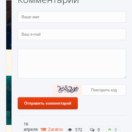
Как разблокировать заклинание Крист в
Creatures of Ava
9 августа 2024
1 393
0
0
Отправить комментарий
16
апреля
Zaratos
572
0
0
Как приручить существ из степей Тамура в