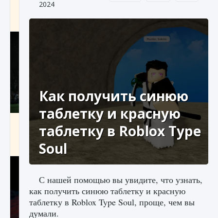
2024
игре Creatures of Ava
9 августа 2024
1 164
0
0
Как получить синюю
таблетку и красную
Как исправить ошибку EA FC 25 beta,
таблетку в Roblox Type
которая не работает
Soul
9 августа 2024
1 370
0
0
С нашей помощью вы увидите, что узнать,
как получить синюю таблетку и красную
таблетку в Roblox Type Soul, проще, чем вы
думали.