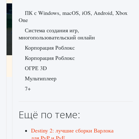
ПК с Windows, macOS, iOS, Android, Xbox
One
Система создания игр,
многопользовательский онлайн
Корпорация Роблокс
Корпорация Роблокс
Как включить чат в Fortnite
ОГРЕ 3D
9 августа 2024
1 335
0
0
Мультиплеер
7+
Ещё по теме:
Destiny 2: лучшие сборки Варлока
для PvP и PvE