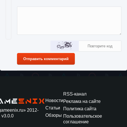
Отправить комментарий
RSS-канал
Новости
Реклама на сайте
Статьи
Политика сайта
gameenix.ru» 2012-
Обзоры
 v3.0.0
Пользовательское
соглашение