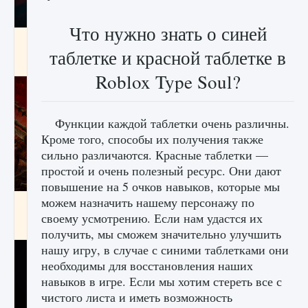
Что нужно знать о синей
Как создавать предметы в Creatures of Ava
таблетке и красной таблетке в
9 августа 2024
1 266
0
0
Roblox Type Soul?
Функции каждой таблетки очень различны.
Кроме того, способы их получения также
сильно различаются. Красные таблетки —
простой и очень полезный ресурс. Они дают
повышение на 5 очков навыков, которые мы
можем назначить нашему персонажу по
Как найти Гробницу Изгоев в Diablo 4
своему усмотрению. Если нам удастся их
9 августа 2024
1 337
0
0
получить, мы сможем значительно улучшить
нашу игру, в случае с синими таблетками они
необходимы для восстановления наших
навыков в игре. Если мы хотим стереть все с
чистого листа и иметь возможность