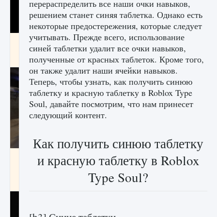
перераспределить все наши очки навыков,
решением станет синяя таблетка. Однако есть
некоторые предостережения, которые следует
учитывать. Прежде всего, использование
Как получить Thunder Egg в Stardew Valley
синей таблетки удалит все очки навыков,
9 августа 2024
1 244
0
0
полученные от красных таблеток. Кроме того,
он также удалит наши ячейки навыков.
Теперь, чтобы узнать, как получить синюю
таблетку и красную таблетку в Roblox Type
Soul, давайте посмотрим, что нам принесет
следующий контент.
Как получить синюю таблетку
и красную таблетку в Roblox
Как исправить неработающие награды For
Honor
Type Soul?
9 августа 2024
1 205
0
0