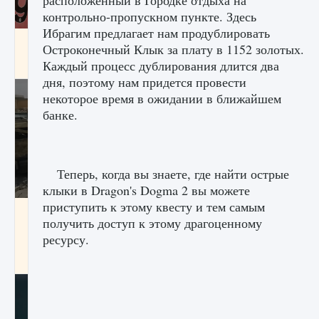
расположенный в Городке отдыха на
контрольно-пропускном пункте. Здесь
Ибрагим предлагает нам продублировать
Входят ли «Милан» и «Интер» в EA FC 25
Остроконечный Клык за плату в 1152 золотых.
Каждый процесс дублирования длится два
9 августа 2024
2 064
0
1
дня, поэтому нам придется провести
некоторое время в ожидании в ближайшем
банке.
Теперь, когда вы знаете, где найти острые
клыки в Dragon's Dogma 2 вы можете
приступить к этому квесту и тем самым
Как исправить текстовую ошибку
получить доступ к этому драгоценному
пользовательского интерфейса Delta
Force Hawk Ops
ресурсу.
9 августа 2024
1 945
0
0