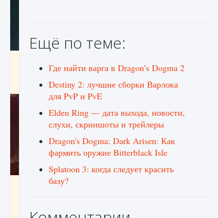
Ещё по теме:
Как проверить статус сервера Delta Force
Где найти варга в Dragon’s Dogma 2
Hawk Ops
Destiny 2: лучшие сборки Варлока
9 августа 2024
1 286
0
0
для PvP и PvE
Elden Ring — дата выхода, новости,
слухи, скриншоты и трейлеры
Dragon's Dogma: Dark Arisen: Как
фармить оружие Bitterblack Isle
Splatoon 3: когда следует красить
базу?
Как приручить существ джунглей Нари в
игре Creatures of Ava
9 августа 2024
1 218
0
0
Комментарии