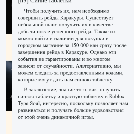
[h3] Синие таблетки
Чтобы получить их, нам необходимо
совершить рейды Каракуры. Существует
небольшой шанс получить их в качестве
добычи после успешного рейда. Также их
можно найти в наличии для покупки в
Как разблокировать чертеж счастливого
городском магазине за 150 000 кан сразу после
оружия в MW3 и Warzone
завершения рейда в Каракуре. Однако эти
9 августа 2024
1 151
0
0
события не гарантированы и во многом
зависят от случайности. Альтернативно, мы
можем следить за предоставленными кодами,
которые могут дать нам синюю таблетку.
В заключение, знание того, как получить
синюю таблетку и красную таблетку в Roblox
Type Soul, интересно, поскольку позволяет нам
развиваться и получать больше удовольствия
от этой очень динамичной игры.
Все новые функции Ultimate Team в EA FC
25
9 августа 2024
1 297
0
0