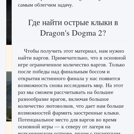
самым облегчим задачу.
Где найти острые клыки в
Dragon's Dogma 2?
Чтобы получить этот материал, нам нужно
лицензии, лиги, команды и стадионы в EA
FC 25
найти варгов. Примечательно, что в основной
игре ограниченное количество варгов. Только
9 августа 2024
2 395
0
2
после победы над финальным боссом и
открытия истинного финала у нас появится
возможность снова исследовать мир. На этот
раз мы сможем рассчитывать на большее
разнообразие врагов, включая большое
количество лютоволков, что дает нам больше
возможностей фармить заостренные клыки.
Потенциальное место для варгов во время
основной игры — к северу от лагеря на
Как исправить ошибку Palworld EPalworld
«Идет сохранение мира — Невозможно
вулканическом острове, рядом с гигантским