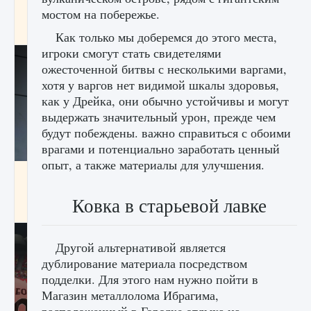
начать сохранение данных мира»
мостом на побережье.
9 августа 2024
2 711
0
0
Как только мы доберемся до этого места,
игроки смогут стать свидетелями
ожесточенной битвы с несколькими варгами,
хотя у варгов нет видимой шкалы здоровья,
как у Дрейка, они обычно устойчивы и могут
выдержать значительный урон, прежде чем
будут побеждены. важно справиться с обоими
врагами и потенциально заработать ценный
опыт, а также материалы для улучшения.
Все новые функции в режиме карьеры EA
FC 25
Ковка в старьевой лавке
9 августа 2024
2 096
0
2
Другой альтернативой является
дублирование материала посредством
подделки. Для этого нам нужно пойти в
Магазин металлолома Ибрагима,