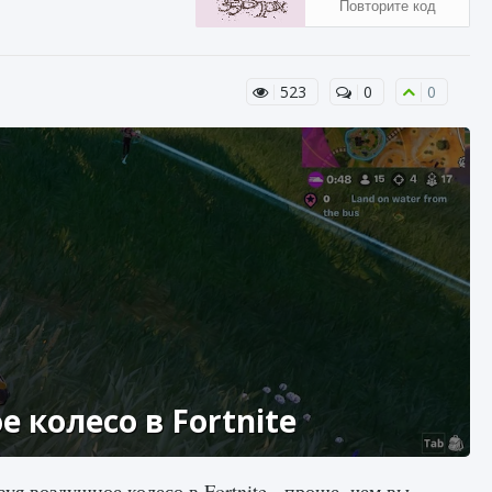
523
0
0
 колесо в Fortnite
уя воздушное колесо в Fortnite , проще, чем вы