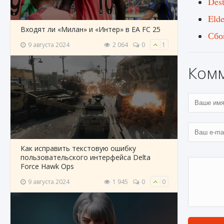
Des
Eld
Входят ли «Милан» и «Интер» в EA FC 25
Сбой
9 августа 2024
2 064
0
1
Ком
Как исправить текстовую ошибку
пользовательского интерфейса Delta
Force Hawk Ops
9 августа 2024
1 945
0
0