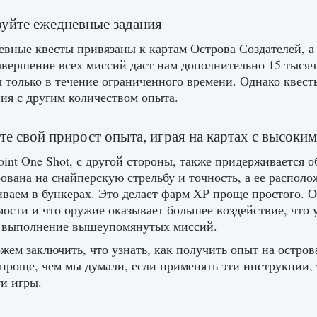
уйте ежедневные задания
вные квесты привязаны к картам Острова Создателей, а 
авершение всех миссий даст нам дополнительно 15 тысяч
 только в течение ограниченного времени. Однако квест
ния с другим количеством опыта.
е свой прирост опыта, играя на картах с высоки
oint One Shot, с другой стороны, также придерживается 
ована на снайперскую стрельбу и точность, а ее располо
ваем в бункерах. Это делает фарм XP проще простого. Од
мости и что оружие оказывает большее воздействие, что
ь выполнение вышеупомянутых миссий.
ем заключить, что узнать, как получить опыт на острова
» проще, чем мы думали, если применять эти инструкции,
ти игры.