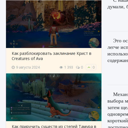
думали, 
Это ос
легче ис
использо
Как разблокировать заклинание Крист в
Creatures of Ava
содержан
9 августа 2024
1 393
0
0
Механи
выбора м
затем ще
одноврем
короткий
доступно
Как приручить существ из степей Тамура в