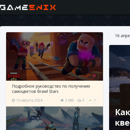
16 апре
Подробное руководство по получению
самоцветов Brawl Stars
10 августа 2024
2 685
0
1
Как
кве