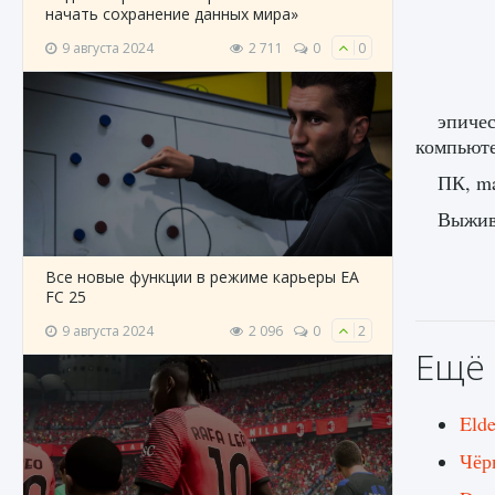
начать сохранение данных мира»
9 августа 2024
2 711
0
0
эпичес
компьюте
ПК, ma
Выжива
Все новые функции в режиме карьеры EA
FC 25
9 августа 2024
2 096
0
2
Ещё 
Elde
Чёрн