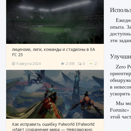
Использ
Ежедне
опыта. З
доступны
эти зада
лицензии, лиги, команды и стадионы в EA
FC 25
Улучшит
9 августа 2024
2 395
0
2
Zero P
ориентир
обнаружи
в невесо
ускорит
Мы мож
Fortnite
этой час
Как исправить ошибку Palworld EPalworld
«Идет сохранение мира — Невозможно