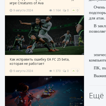
игре Creatures of Ava
Очень 
9 августа 2024
1 164
0
0
подспорь
для атак.
В закл
позволяе
эпичес
Как исправить ошибку EA FC 25 beta,
компьюте
которая не работает
ПК, ma
9 августа 2024
1 370
0
0
Выжива
Ещё 