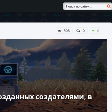
508
0
0
созданных создателями, в