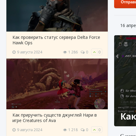
Отправ
16 апре
Как проверить статус сервера Delta Force
Hawk Ops
9 августа 2024
1 286
0
0
Как
Как приручить существ джунглей Нари в
игре Creatures of Ava
9 августа 2024
1 218
0
0
С наше