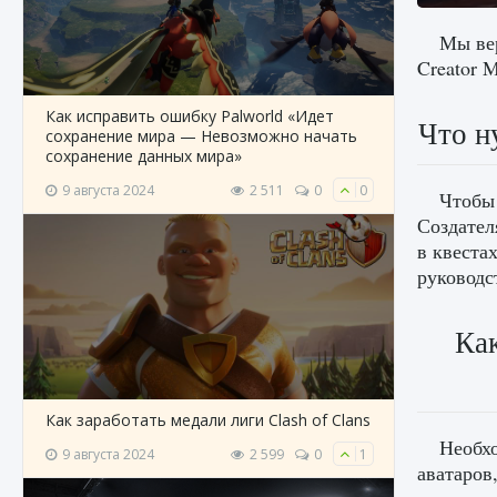
Мы вер
Creator M
Как исправить ошибку Palworld «Идет
Что н
сохранение мира — Невозможно начать
сохранение данных мира»
9 августа 2024
2 511
0
0
Чтобы 
Создател
в квеста
руководс
Как
Как заработать медали лиги Clash of Clans
Необхо
9 августа 2024
2 599
0
1
аватаров