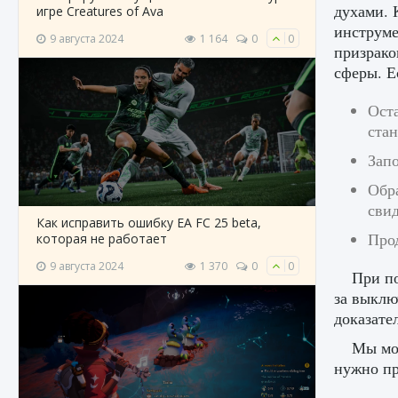
духами. 
игре Creatures of Ava
инструме
9 августа 2024
1 164
0
0
призрако
сферы. Е
Оста
стан
Зап
Обра
сви
Как исправить ошибку EA FC 25 beta,
Прод
которая не работает
9 августа 2024
1 370
0
0
При по
за выклю
доказате
Мы мож
нужно пр