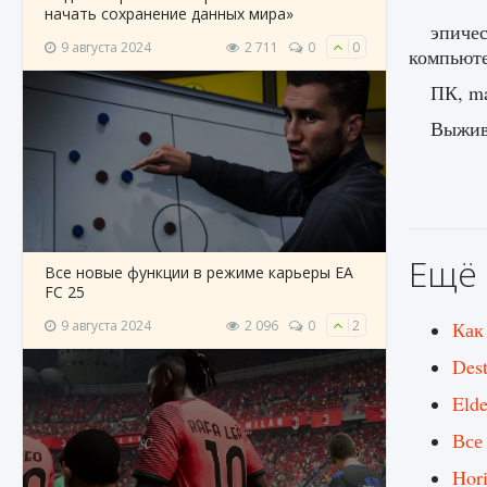
начать сохранение данных мира»
эпичес
9 августа 2024
2 711
0
0
компьюте
ПК, ma
Выжива
Ещё 
Все новые функции в режиме карьеры EA
FC 25
9 августа 2024
2 096
0
2
Как
Des
Eld
Все
Hor