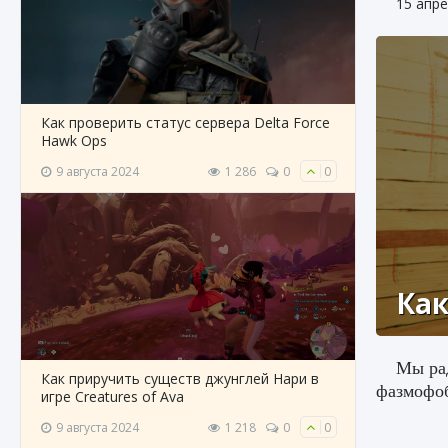
15 апре
Как проверить статус сервера Delta Force
Hawk Ops
9 августа 2024
1 286
0
0
Как
Мы рад
Как приручить существ джунглей Нари в
фазмофоб
игре Creatures of Ava
9 августа 2024
1 218
0
0