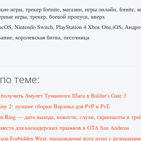
кие игры, трекер fortnite, магазин, игры онлайн, fornite
рные игры, трекер, боевой пропуск, вверх
cOS, Nintendo Switch, PlayStation 4 Xbox One,iOS, Андр
ние, королевская битва, песочница
по теме:
 получить Амулет Туманного Шага в Baldur's Gate 3
tiny 2: лучшие сборки Варлока для PvP и PvE
en Ring — дата выхода, новости, слухи, скриншоты и тре
 места для каскадерских прыжков в GTA San Andreas
izon Forbidden West: прохождение всех руин с реликвиям