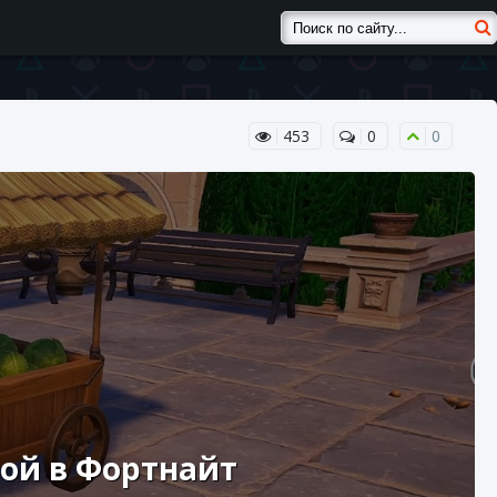
453
0
0
той в Фортнайт