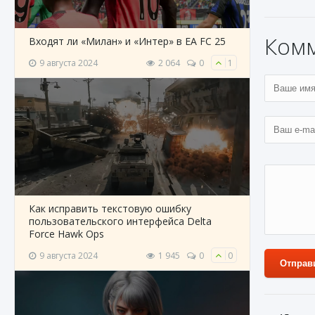
Ком
Входят ли «Милан» и «Интер» в EA FC 25
9 августа 2024
2 064
0
1
Как исправить текстовую ошибку
пользовательского интерфейса Delta
Force Hawk Ops
9 августа 2024
1 945
0
0
Отправ