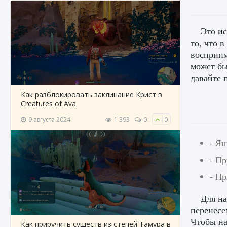
Это ис
то, что 
восприим
может бы
давайте 
Как разблокировать заклинание Крист в
Creatures of Ava
9 августа 2024
1 393
0
0
- Я
- П
- П
Для на
перенесе
Чтобы на
Как приручить существ из степей Тамура в