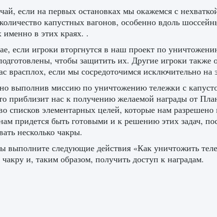
чай, если на первых остановках мы окажемся с нехватк
количество капустных вагонов, особенно вдоль шоссейных
 именно в этих краях. .
ае, если игроки вторгнутся в наш проект по уничтожен
подготовлены, чтобы защитить их. Другие игроки также 
нас врасплох, если мы сосредоточимся исключительно на 
но выполнив миссию по уничтожению тележки с капусто
то приблизит нас к получению желаемой награды от Пла
во списков элементарных целей, которые нам разрешено 
нам придется быть готовыми и к решению этих задач, пос
вать несколько чакры.
ы выполните следующие действия «Как уничтожить тележк
 чакру и, таким образом, получить доступ к наградам.