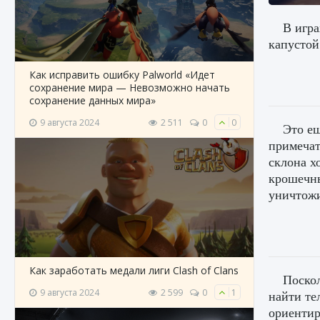
В игра
капустой
Как исправить ошибку Palworld «Идет
сохранение мира — Невозможно начать
сохранение данных мира»
9 августа 2024
2 511
0
0
Это е
примечат
склона х
крошечн
уничтожи
Как заработать медали лиги Clash of Clans
Поскол
9 августа 2024
2 599
0
1
найти те
ориентир