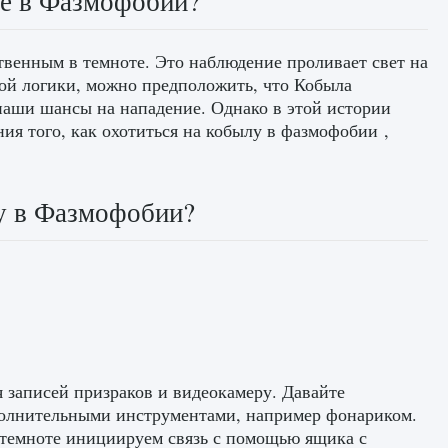
ле в Фазмофобии?
твенным в темноте. Это наблюдение проливает свет на
этой логики, можно предположить, что Кобыла
 наши шансы на нападение. Однако в этой истории
ния того, как охотиться на кобылу в фазмофобии ,
у в Фазмофобии?
я записей призраков и видеокамеру. Давайте
ополнительными инструментами, например фонариком.
 темноте инициируем связь с помощью ящика с