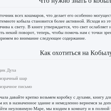
Что нужно знать о кобы
точник всех кошмаров, что делает его особенно могущес
в темноте кобыла становится более активной. Исходя из 
чива к свету. В книге утверждается, что свет ослабляет
ть некий поворот, теперь, чтобы помочь нам с точки зре
примем во внимание следующее содержание.
Как охотиться на Кобыл
щик Духа
ризрачный шар
ризрачное письмо
чала давайте крепко возьмем коробку с духами, книгу дл
м их в назначенное здание и немедленно вернемся за д
йти неуловимую Маре, мы входим в комнату и в полной