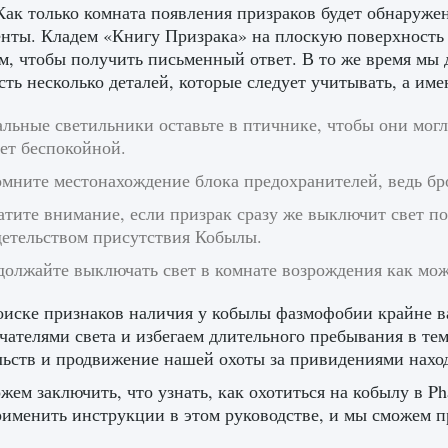
Как только комната появления призраков будет обнаруже
нты. Кладем «Книгу Призрака» на плоскую поверхность и
м, чтобы получить письменный ответ. В то же время мы 
сть несколько деталей, которые следует учитывать, а име
льные светильники оставьте в птичнике, чтобы они могл
ет беспокойной.
омните местонахождение блока предохранителей, ведь бр
тите внимание, если призрак сразу же выключит свет по
детельством присутствия Кобылы.
олжайте выключать свет в комнате возрождения как мож
иске признаков наличия у кобылы фазмофобии крайне в
чателями света и избегаем длительного пребывания в те
льств и продвижение нашей охоты за привидениями наход
ем заключить, что узнать, как охотиться на кобылу в Ph
именить инструкции в этом руководстве, и мы сможем пр