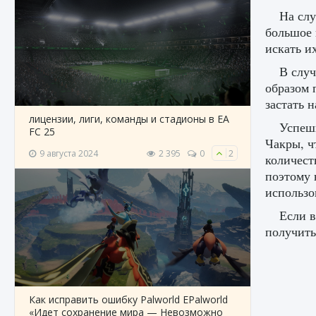
На слу
большое 
искать их
В случ
образом 
застать 
лицензии, лиги, команды и стадионы в EA
Успеш
FC 25
Чакры, ч
9 августа 2024
2 395
0
2
количест
поэтому 
использо
Если в
получить
Как исправить ошибку Palworld EPalworld
«Идет сохранение мира — Невозможно