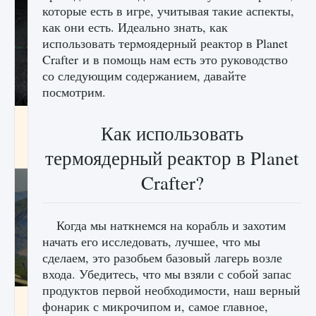
которые есть в игре, учитывая такие аспекты,
как они есть. Идеально знать, как
использовать термоядерный реактор в Planet
Crafter и в помощь нам есть это руководство
со следующим содержанием, давайте
посмотрим.
лицензии, лиги, команды и стадионы в EA
Как использовать
FC 25
термоядерный реактор в Planet
9 августа 2024
2 395
0
2
Crafter?
Когда мы наткнемся на корабль и захотим
начать его исследовать, лучшее, что мы
сделаем, это разобьем базовый лагерь возле
входа. Убедитесь, что мы взяли с собой запас
продуктов первой необходимости, наш верный
Как исправить ошибку Palworld EPalworld
фонарик с микрочипом и, самое главное,
«Идет сохранение мира — Невозможно