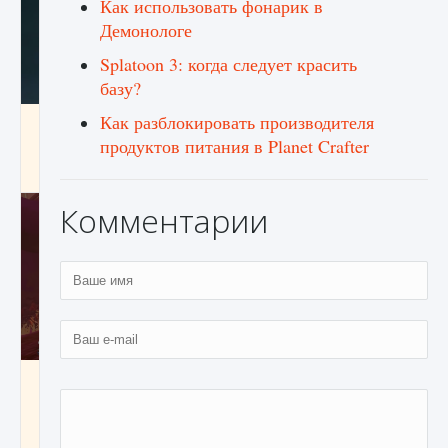
Как использовать фонарик в
Демонологе
Splatoon 3: когда следует красить
базу?
Как разблокировать производителя
Как проверить статус сервера Delta Force
Hawk Ops
продуктов питания в Planet Crafter
9 августа 2024
1 286
0
0
Комментарии
Как приручить существ джунглей Нари в
игре Creatures of Ava
9 августа 2024
1 218
0
0