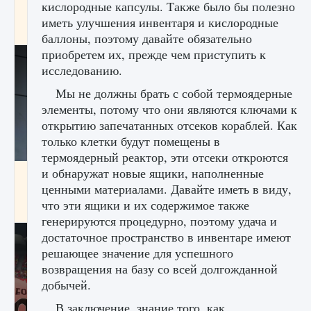
кислородные капсулы. Также было бы полезно
начать сохранение данных мира»
иметь улучшения инвентаря и кислородные
9 августа 2024
2 711
0
0
баллоны, поэтому давайте обязательно
приобретем их, прежде чем приступить к
исследованию.
Мы не должны брать с собой термоядерные
элементы, потому что они являются ключами к
открытию запечатанных отсеков кораблей. Как
только клетки будут помещены в
термоядерный реактор, эти отсеки откроются
и обнаружат новые ящики, наполненные
Все новые функции в режиме карьеры EA
FC 25
ценными материалами. Давайте иметь в виду,
что эти ящики и их содержимое также
9 августа 2024
2 096
0
2
генерируются процедурно, поэтому удача и
достаточное пространство в инвентаре имеют
решающее значение для успешного
возвращения на базу со всей долгожданной
добычей.
В заключение, знание того, как