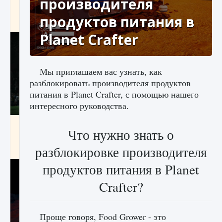
производителя
игре Creatures of Ava
продуктов питания в
9 августа 2024
1 164
0
0
Planet Crafter
Мы приглашаем вас узнать, как
разблокировать производителя продуктов
питания в Planet Crafter, с помощью нашего
интересного руководства.
Как исправить ошибку EA FC 25 beta,
Что нужно знать о
которая не работает
разблокировке производителя
9 августа 2024
1 370
0
0
продуктов питания в Planet
Crafter?
Проще говоря, Food Grower - это