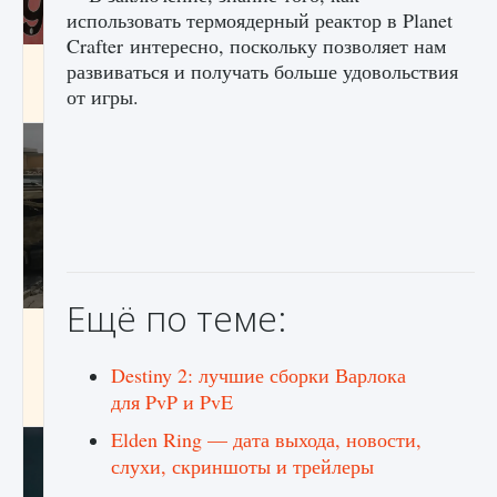
использовать термоядерный реактор в Planet
Crafter интересно, поскольку позволяет нам
Входят ли «Милан» и «Интер» в EA FC 25
развиваться и получать больше удовольствия
от игры.
9 августа 2024
2 064
0
1
Ещё по теме:
Как исправить текстовую ошибку
пользовательского интерфейса Delta
Force Hawk Ops
Destiny 2: лучшие сборки Варлока
для PvP и PvE
9 августа 2024
1 945
0
0
Elden Ring — дата выхода, новости,
слухи, скриншоты и трейлеры