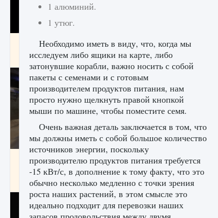
1 алюминий.
1 утюг.
Как получить Thunder Egg в Stardew Valley
Необходимо иметь в виду, что, когда мы
исследуем либо ящики на карте, либо
9 августа 2024
1 244
0
0
затонувшие корабли, важно носить с собой
пакеты с семенами и с готовым
производителем продуктов питания, нам
просто нужно щелкнуть правой кнопкой
мыши по машине, чтобы поместите семя.
Очень важная деталь заключается в том, что
мы должны иметь с собой большое количество
источников энергии, поскольку
Как исправить неработающие награды For
производителю продуктов питания требуется
Honor
-15 кВт/с, в дополнение к тому факту, что это
обычно несколько медленно с точки зрения
9 августа 2024
1 205
0
0
роста наших растений, в этом смысле это
идеально подходит для перевозки наших
запасов продовольствия между двумя