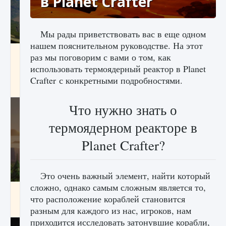
в Planet Crafter
Мы рады приветствовать вас в еще одном
нашем пояснительном руководстве. На этот
Как исправить ошибку Palworld «Идет
раз мы поговорим с вами о том, как
сохранение мира — Невозможно начать
использовать термоядерный реактор в Planet
сохранение данных мира»
Crafter с конкретными подробностями.
9 августа 2024
2 511
0
0
Что нужно знать о
термоядерном реакторе в
Planet Crafter?
Это очень важный элемент, найти который
сложно, однако самым сложным является то,
Как заработать медали лиги Clash of Clans
что расположение кораблей становится
9 августа 2024
2 599
0
1
разным для каждого из нас, игроков, нам
приходится исследовать затонувшие корабли,