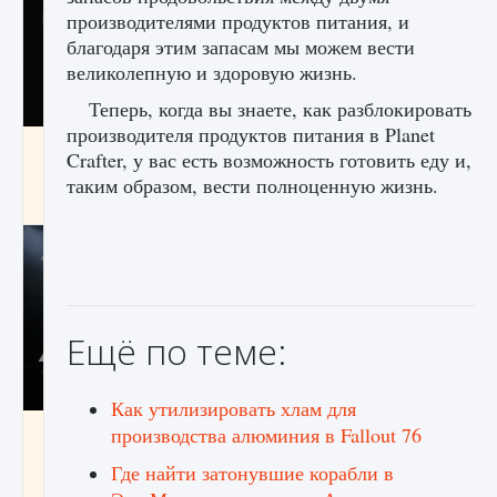
производителями продуктов питания, и
благодаря этим запасам мы можем вести
великолепную и здоровую жизнь.
Теперь, когда вы знаете, как разблокировать
производителя продуктов питания в Planet
Как разблокировать чертеж счастливого
Crafter, у вас есть возможность готовить еду и,
оружия в MW3 и Warzone
таким образом, вести полноценную жизнь.
9 августа 2024
1 151
0
0
Ещё по теме:
Как утилизировать хлам для
Все новые функции Ultimate Team в EA FC
производства алюминия в Fallout 76
25
Где найти затонувшие корабли в
9 августа 2024
1 297
0
0