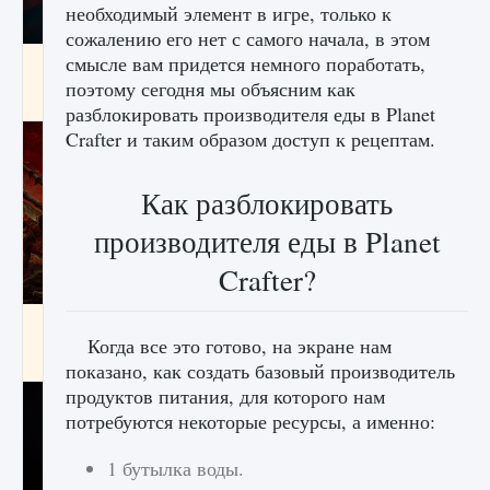
необходимый элемент в игре, только к
сожалению его нет с самого начала, в этом
смысле вам придется немного поработать,
Как создавать предметы в Creatures of Ava
поэтому сегодня мы объясним как
9 августа 2024
1 266
0
0
разблокировать производителя еды в Planet
Crafter и таким образом доступ к рецептам.
Как разблокировать
производителя еды в Planet
Crafter?
Как найти Гробницу Изгоев в Diablo 4
Когда все это готово, на экране нам
9 августа 2024
1 337
0
0
показано, как создать базовый производитель
продуктов питания, для которого нам
потребуются некоторые ресурсы, а именно:
1 бутылка воды.