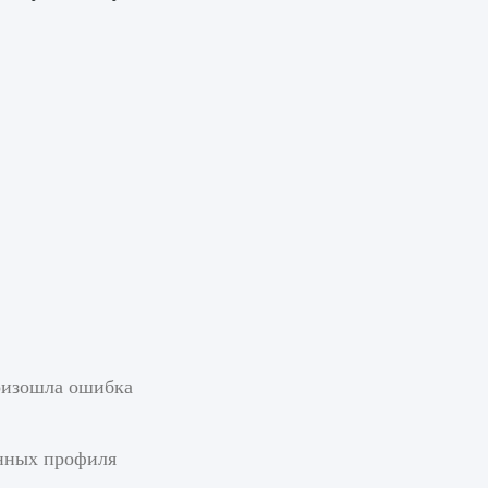
роизошла ошибка
анных профиля