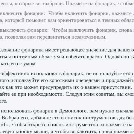
менты, которые вы выбрали. Нажмите на фонарик, чтобыв
 включить фонарик: Чтобы включить фонарик, нажмите л
а, который поможет вам ориентироваться в темных облас
 выключить фонарик: Чтобы выключить фонарик, снова 
а, позволяя вам передвигаться незамеченным.
ьзование фонарика имеет решающее значение для вашего
ться по темным областям и избегать врагов. Однако он 
вать его с умом.
эффективно использовать фонарик, не используйте его с
того используйте его короткими очередями и продолжайте
так как это может предупредить их о вашем присутствии. 
айте ее при необходимости. Следуя этим советам, вы см
ге.
использовать фонарик в Демонологе, вам нужно сначала
 Выбрав его, добавьте его в список инструментов для б
«T», чтобы открыть список инструментов, и нажмите на 
левую кнопку мыши, а чтобы выключить, снова нажмит