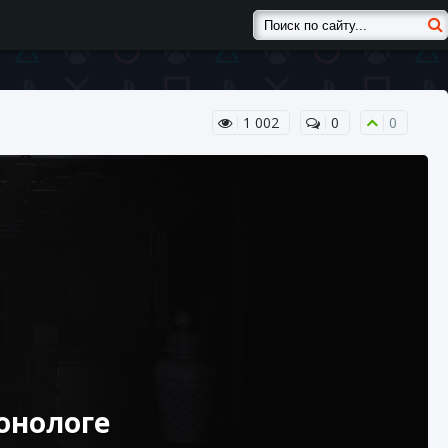
1 002
0
0
онологе