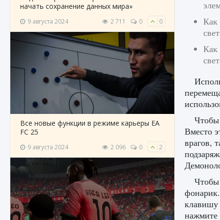
эле
начать сохранение данных мира»
Как
9 августа 2024
2 711
0
0
свет
Как
свет
Испол
перемеща
использо
Чтобы 
Все новые функции в режиме карьеры EA
Вместо э
FC 25
врагов, 
9 августа 2024
2 096
0
2
подзаряж
Демоноло
Чтобы 
фонарик.
клавишу 
нажмите 