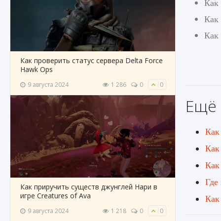
Как 
Как
Как 
Как проверить статус сервера Delta Force
Hawk Ops
9 августа 2024
1 286
0
0
Ещё 
Как
Как
Как
Где
Как приручить существ джунглей Нари в
игре Creatures of Ava
Как
9 августа 2024
1 218
0
0