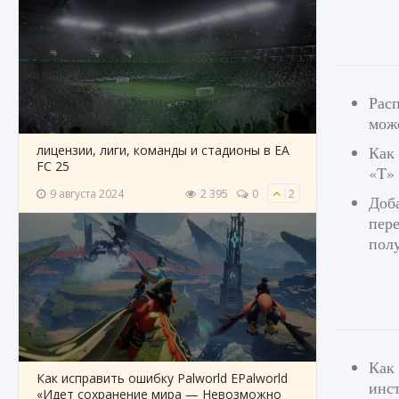
Расп
може
лицензии, лиги, команды и стадионы в EA
Как
FC 25
«T» 
9 августа 2024
2 395
0
2
Доб
пере
полу
Как
Как исправить ошибку Palworld EPalworld
инст
«Идет сохранение мира — Невозможно