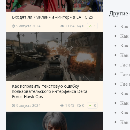
Другие 
Входят ли «Милан» и «Интер» в EA FC 25
Как 
9 августа 2024
2 064
0
1
Как 
Как
Как
Где 
Где 
Где
Как исправить текстовую ошибку
пользовательского интерфейса Delta
Как
Force Hawk Ops
Как 
9 августа 2024
1 945
0
0
Как
Как 