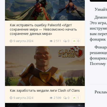
Узнайт
Демоно
Это игра
Как исправить ошибку Palworld «Идет
инструме
сохранение мира — Невозможно начать
вам пере
сохранение данных мира»
фонарик 
9 августа 2024
2 511
0
0
Фонари
решающее
фонарика
Поэтому 
Как заработать медали лиги Clash of Clans
Рекла
9 августа 2024
2 599
0
1