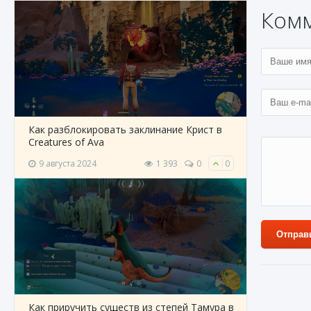
Ком
Как разблокировать заклинание Крист в
Creatures of Ava
9 августа 2024
1 393
0
0
Отправ
10 апре
Как приручить существ из степей Тамура в