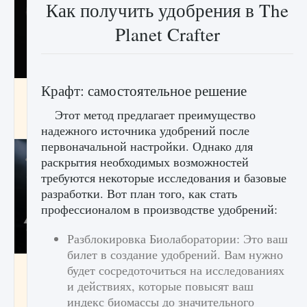
Как получить удобрения в The
Planet Crafter
Крафт: самостоятельное решение
Как разблокировать чертеж счастливого
оружия в MW3 и Warzone
Этот метод предлагает преимущество
9 августа 2024
1 151
0
0
надежного источника удобрений после
первоначальной настройки. Однако для
раскрытия необходимых возможностей
требуются некоторые исследования и базовые
разработки. Вот план того, как стать
профессионалом в производстве удобрений:
Разблокировка Биолаборатории: Это ваш
билет в создание удобрений. Вам нужно
Все новые функции Ultimate Team в EA FC
будет сосредоточиться на исследованиях
25
и действиях, которые повысят ваш
индекс биомассы до значительного
9 августа 2024
1 297
0
0