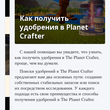
Как получить
Как получить Thunder Egg в Stardew Valley
удобрения в Planet
9 августа 2024
1 244
0
0
Crafter
С нашей помощью вы увидите, что узнать,
как получить удобрения в The Planet Crafter,
проще, чем вы думали.
Поиски удобрений в The Planet Crafter
предлагают вам два основных пути: создание
Как исправить неработающие награды For
собственных стабильных запасов или поиск
Honor
их посредством исследования. У каждого
9 августа 2024
1 205
0
0
подхода есть свои преимущества и способы
получения удобрений в The Planet Crafter.