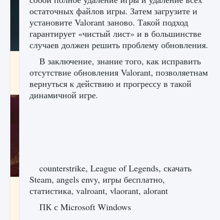
остаточных файлов игры. Затем загрузите и
установите Valorant заново. Такой подход
гарантирует «чистый лист» и в большинстве
случаев должен решить проблему обновления.
В заключение, знание того, как исправить
Как проверить статус сервера Delta Force
Hawk Ops
отсутствие обновления Valorant, позволяетнам
вернуться к действию и прогрессу в такой
9 августа 2024
1 286
0
0
динамичной игре.
counterstrike, League of Legends, скачать
Steam, angels envy, игры бесплатно,
Как приручить существ джунглей Нари в
статистика, valroant, vlaorant, alorant
игре Creatures of Ava
ПК с Microsoft Windows
9 августа 2024
1 218
0
0