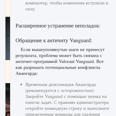
компьютер, чтобы изменения вступили в
начать сохранение данных мира»
силу.
9 августа 2024
2 711
0
0
Расширенное устранение неполадок:
Обращение к античиту Vanguard:
Если вышеупомянутые шаги не принесут
результата, проблема может быть связана с
античит-программой Valorant Vanguard. Вот
Все новые функции в режиме карьеры EA
как разрешать потенциальные конфликты
FC 25
Авангарда:
9 августа 2024
2 096
0
2
Временная деактивация Авангарда
(рекомендуется с осторожностью):
Закройте Vanguard с помощью значка на
панели задач. С правами администратора
откройте командную строку и выполните
определенные команды для удаления