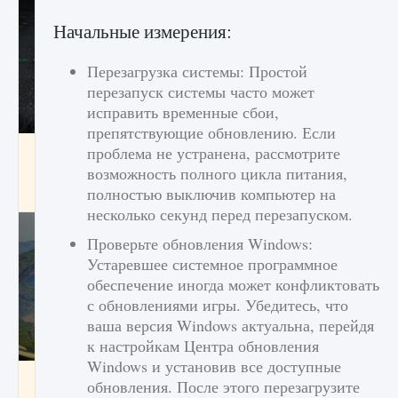
Начальные измерения:
Перезагрузка системы: Простой
перезапуск системы часто может
исправить временные сбои,
препятствующие обновлению. Если
лицензии, лиги, команды и стадионы в EA
проблема не устранена, рассмотрите
FC 25
возможность полного цикла питания,
полностью выключив компьютер на
9 августа 2024
2 395
0
2
несколько секунд перед перезапуском.
Проверьте обновления Windows:
Устаревшее системное программное
обеспечение иногда может конфликтовать
с обновлениями игры. Убедитесь, что
ваша версия Windows актуальна, перейдя
к настройкам Центра обновления
Windows и установив все доступные
Как исправить ошибку Palworld EPalworld
обновления. После этого перезагрузите
«Идет сохранение мира — Невозможно