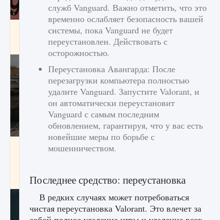
служб Vanguard. Важно отметить, что это
временно ослабляет безопасность вашей
Входят ли «Милан» и «Интер» в EA FC 25
системы, пока Vanguard не будет
переустановлен. Действовать с
9 августа 2024
2 064
0
1
осторожностью.
Переустановка Авангарда: После
перезагрузки компьютера полностью
удалите Vanguard. Запустите Valorant, и
он автоматически переустановит
Vanguard с самым последним
обновлением, гарантируя, что у вас есть
новейшие меры по борьбе с
Как исправить текстовую ошибку
мошенничеством.
пользовательского интерфейса Delta
Force Hawk Ops
Последнее средство: переустановка
9 августа 2024
1 945
0
0
В редких случаях может потребоваться
чистая переустановка Valorant. Это влечет за
собой полное удаление игры и удаление всех