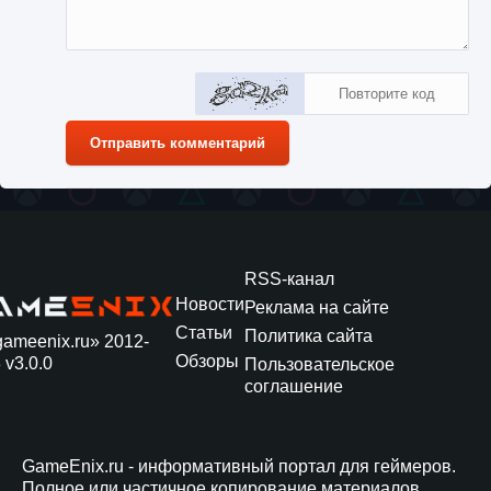
Отправить комментарий
RSS-канал
Новости
Реклама на сайте
Статьи
Политика сайта
gameenix.ru» 2012-
Обзоры
 v3.0.0
Пользовательское
соглашение
GameEnix.ru - информативный портал для геймеров.
Полное или частичное копирование материалов