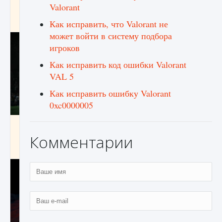
Valorant
игре Creatures of Ava
9 августа 2024
1 164
0
0
Как исправить, что Valorant не
может войти в систему подбора
игроков
Как исправить код ошибки Valorant
VAL 5
Как исправить ошибку Valorant
0xc0000005
Как исправить ошибку EA FC 25 beta,
которая не работает
Комментарии
9 августа 2024
1 370
0
0