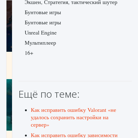
Экшен, Стратегия, тактический шутер
Бунтовые игры
Бунтовые игры
Unreal Engine
Мультиплеер
16+
Как разблокировать заклинание Крист в
Creatures of Ava
9 августа 2024
1 393
0
0
Ещё по теме:
Как исправить ошибку Valorant «не
удалось сохранить настройки на
сервер»
Как исправить ошибку зависимости
Как приручить существ из степей Тамура в