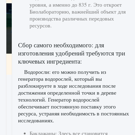
уровня, а именно до 835 г. Это откроет
Биолабораторию, важнейший объект для
производства различных передовых
ресурсов.
Сбор самого необходимого: для
изготовления удобрений требуются три
Как включить чат в Fortnite
ключевых ингредиента:
9 августа 2024
1 335
0
0
Водоросли: его можно получить из
генератора водорослей, который вы
разблокируете в ходе исследования после
достижения определенной точки в дереве
технологий. Генератор водорослей
обеспечивает постоянную поставку этого
ресурса, устраняя необходимость в постоянных
исследованиях.
Баклажаны: Здесь все становится