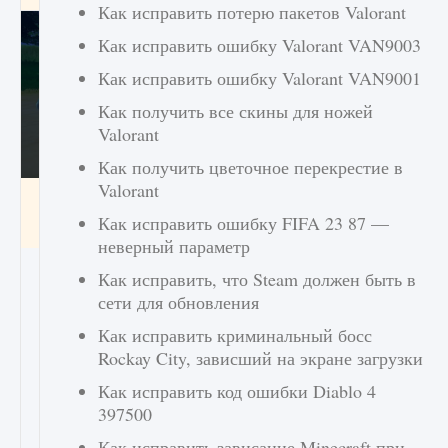
Как исправить потерю пакетов Valorant
Как исправить ошибку Valorant VAN9003
Как исправить ошибку Valorant VAN9001
Как получить все скины для ножей
Valorant
Как получить цветочное перекрестие в
Valorant
Как включить чат в Fortnite
Как исправить ошибку FIFA 23 87 —
9 августа 2024
1 335
0
0
неверный параметр
Как исправить, что Steam должен быть в
сети для обновления
Как исправить криминальный босс
Rockay City, зависший на экране загрузки
Как исправить код ошибки Diablo 4
397500
Как исправить зависание Minecraft при