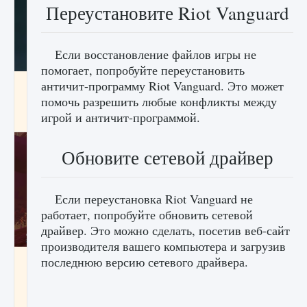
Переустановите Riot Vanguard
Если восстановление файлов игры не
помогает, попробуйте переустановить
Как проверить статус сервера Delta Force
античит-программу Riot Vanguard. Это может
Hawk Ops
помочь разрешить любые конфликты между
игрой и античит-программой.
9 августа 2024
1 286
0
0
Обновите сетевой драйвер
Если переустановка Riot Vanguard не
работает, попробуйте обновить сетевой
драйвер. Это можно сделать, посетив веб-сайт
производителя вашего компьютера и загрузив
Как приручить существ джунглей Нари в
последнюю версию сетевого драйвера.
игре Creatures of Ava
9 августа 2024
1 218
0
0