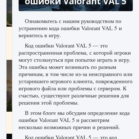
ошибки Valorant VAL 5
Ознакомьтесь с нашим руководством по
устранению кода ошибки Valorant VAL 5 и
Как исправить ошибку Palworld «Идет
вернитесь в игру.
сохранение мира — Невозможно начать
сохранение данных мира»
Код ошибки Valorant VAL 5 — это
распространенная проблема, с которой игроки
9 августа 2024
2 511
0
0
могут столкнуться при попытке играть в игру.
Эта ошибка может возникать по разным
причинам, в том числе из-за неисправного или
устаревшего игрового клиента, поврежденного
игрового файла или проблемы с сервером. К
счастью, существуют различные решения для
решения этой проблемы.
В этом блоге мы обсудим определение кода
Как заработать медали лиги Clash of Clans
ошибки Valorant VAL 5 и рассмотрим
несколько возможных причин и решений.
9 августа 2024
2 599
0
1
Код ошибки Valorant VAL 5 — это код