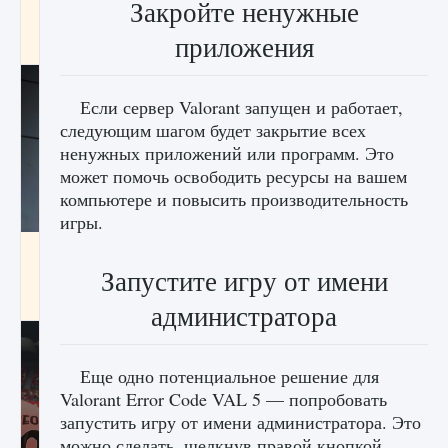
Закройте ненужные
начать сохранение данных мира»
приложения
9 августа 2024
2 711
0
0
Если сервер Valorant запущен и работает,
следующим шагом будет закрытие всех
ненужных приложений или программ. Это
может помочь освободить ресурсы на вашем
компьютере и повысить производительность
игры.
Все новые функции в режиме карьеры EA
FC 25
Запустите игру от имени
9 августа 2024
2 096
0
2
администратора
Еще одно потенциальное решение для
Valorant Error Code VAL 5 — попробовать
запустить игру от имени администратора. Это
можно сделать, щелкнув правой кнопкой