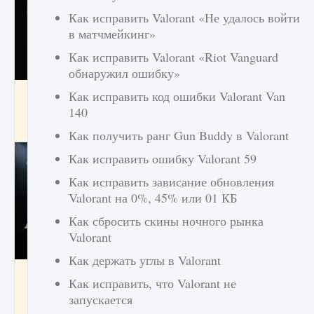
Как исправить Valorant «Не удалось войти
в матчмейкинг»
Как исправить Valorant «Riot Vanguard
обнаружил ошибку»
Как разблокировать чертеж счастливого
Как исправить код ошибки Valorant Van
оружия в MW3 и Warzone
140
9 августа 2024
1 151
0
0
Как получить ранг Gun Buddy в Valorant
Как исправить ошибку Valorant 59
Как исправить зависание обновления
Valorant на 0%, 45% или 01 КБ
Как сбросить скины ночного рынка
Valorant
Как держать углы в Valorant
Все новые функции Ultimate Team в EA FC
Как исправить, что Valorant не
25
запускается
9 августа 2024
1 297
0
0