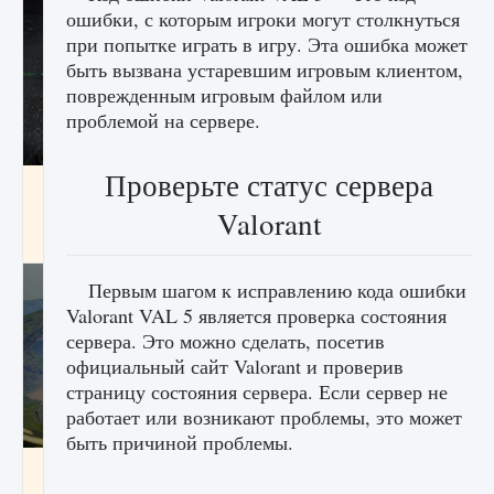
ошибки, с которым игроки могут столкнуться
при попытке играть в игру. Эта ошибка может
быть вызвана устаревшим игровым клиентом,
поврежденным игровым файлом или
проблемой на сервере.
Проверьте статус сервера
лицензии, лиги, команды и стадионы в EA
FC 25
Valorant
9 августа 2024
2 395
0
2
Первым шагом к исправлению кода ошибки
Valorant VAL 5 является проверка состояния
сервера. Это можно сделать, посетив
официальный сайт Valorant и проверив
страницу состояния сервера. Если сервер не
работает или возникают проблемы, это может
быть причиной проблемы.
Как исправить ошибку Palworld EPalworld
«Идет сохранение мира — Невозможно