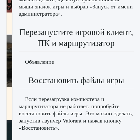
мыши значок игры и выбрав «Запуск от имени
администратора».
Входят ли «Милан» и «Интер» в EA FC 25
9 августа 2024
2 064
0
1
Перезапустите игровой клиент,
ПК и маршрутизатор
Объявление
Восстановить файлы игры
Как исправить текстовую ошибку
Если перезагрузка компьютера и
пользовательского интерфейса Delta
Force Hawk Ops
маршрутизатора не работает, попробуйте
восстановить файлы игры. Это можно сделать,
9 августа 2024
1 945
0
0
запустив лаунчер Valorant и нажав кнопку
«Восстановить».