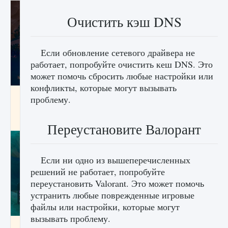
Очистить кэш DNS
Если обновление сетевого драйвера не
работает, попробуйте очистить кеш DNS. Это
может помочь сбросить любые настройки или
конфликты, которые могут вызывать
Как разблокировать заклинание Крист в
проблему.
Creatures of Ava
9 августа 2024
1 393
0
0
Переустановите Валорант
Если ни одно из вышеперечисленных
решений не работает, попробуйте
переустановить Valorant. Это может помочь
устранить любые поврежденные игровые
файлы или настройки, которые могут
вызывать проблему.
Как приручить существ из степей Тамура в