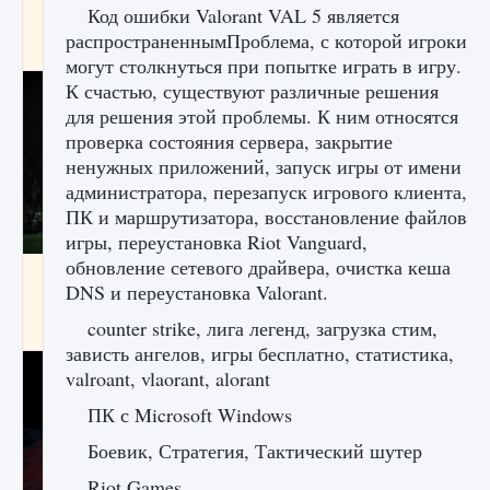
Код ошибки Valorant VAL 5 является
игре Creatures of Ava
распространеннымПроблема, с которой игроки
9 августа 2024
1 164
0
0
могут столкнуться при попытке играть в игру.
К счастью, существуют различные решения
для решения этой проблемы. К ним относятся
проверка состояния сервера, закрытие
ненужных приложений, запуск игры от имени
администратора, перезапуск игрового клиента,
ПК и маршрутизатора, восстановление файлов
игры, переустановка Riot Vanguard,
обновление сетевого драйвера, очистка кеша
Как исправить ошибку EA FC 25 beta,
DNS и переустановка Valorant.
которая не работает
counter strike, лига легенд, загрузка стим,
9 августа 2024
1 370
0
0
зависть ангелов, игры бесплатно, статистика,
valroant, vlaorant, alorant
ПК с Microsoft Windows
Боевик, Стратегия, Тактический шутер
Riot Games