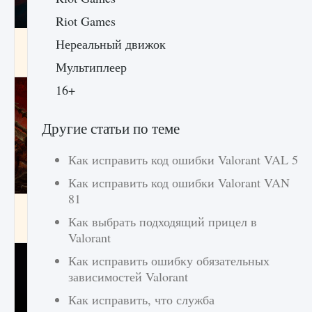
Riot Games
Как создавать предметы в Creatures of Ava
Нереальный движок
9 августа 2024
1 266
0
0
Мультиплеер
16+
Другие статьи по теме
Как исправить код ошибки Valorant VAL 5
Как исправить код ошибки Valorant VAN
81
Как найти Гробницу Изгоев в Diablo 4
Как выбрать подходящий прицел в
9 августа 2024
1 337
0
0
Valorant
Как исправить ошибку обязательных
зависимостей Valorant
Как исправить, что служба