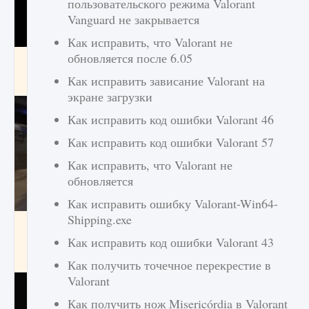
пользовательского режима Valorant
Vanguard не закрывается
Как исправить, что Valorant не
обновляется после 6.05
Как получить Thunder Egg в Stardew Valley
Как исправить зависание Valorant на
9 августа 2024
1 244
0
0
экране загрузки
Как исправить код ошибки Valorant 46
Как исправить код ошибки Valorant 57
Как исправить, что Valorant не
обновляется
Как исправить ошибку Valorant-Win64-
Shipping.exe
Как исправить неработающие награды For
Honor
Как исправить код ошибки Valorant 43
9 августа 2024
1 205
0
0
Как получить точечное перекрестие в
Valorant
Как получить нож Misericórdia в Valorant