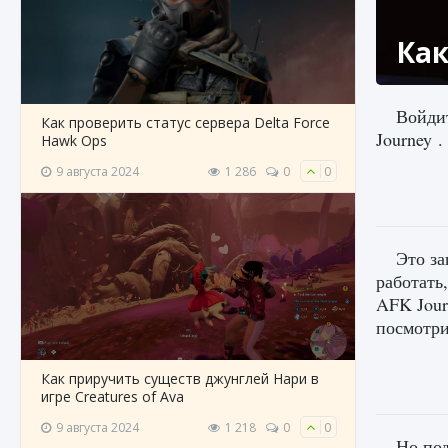
Как
Войдит
Как проверить статус сервера Delta Force
Journey .
Hawk Ops
9 августа 2024
1 286
0
0
Это за
работать
AFK Jour
посмотри
Как приручить существ джунглей Нари в
игре Creatures of Ava
9 августа 2024
1 218
0
0
Но под