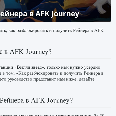
ейнера в AFK Journey
ать, как разблокировать и получить Рейнера в AFK
е в AFK Journey?
танции «Взгляд звезд», только нам нужно усердно
е в том, «Как разблокировать и получить Рейнера в
это руководство представит нам ниже, давайте
 Рейнера в AFK Journey?
отратить медали гильдии в магазине гильдии. За 30