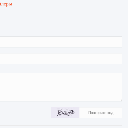
йлеры