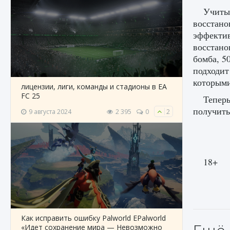
Учитыв
восстано
эффектив
восстано
бомба, 5
подходит
которыми
лицензии, лиги, команды и стадионы в EA
FC 25
Теперь
получить
9 августа 2024
2 395
0
2
18+
Как исправить ошибку Palworld EPalworld
«Идет сохранение мира — Невозможно