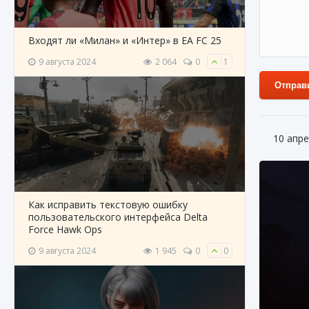
Входят ли «Милан» и «Интер» в EA FC 25
9 августа 2024
2 064
0
1
Отправ
10 апре
Как исправить текстовую ошибку
пользовательского интерфейса Delta
Force Hawk Ops
9 августа 2024
1 945
0
0