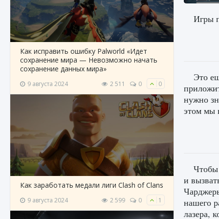
Игры п
Как исправить ошибку Palworld «Идет
сохранение мира — Невозможно начать
сохранение данных мира»
Это ещ
9 августа 2024
2 511
0
0
приложит
нужно зн
этом мы 
Чтобы 
и вызват
Как заработать медали лиги Clash of Clans
Чарджеры
9 августа 2024
2 599
0
1
нашего р
лазера, к