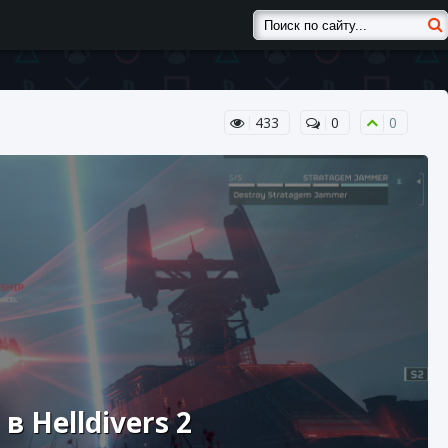
433
0
0
 Helldivers 2