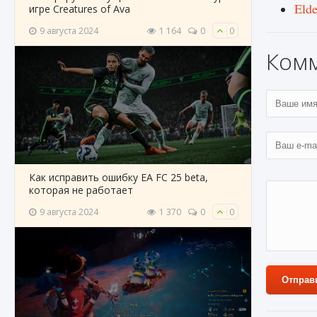
Eld
игре Creatures of Ava
9 августа 2024
1 164
0
0
Ком
Как исправить ошибку EA FC 25 beta,
которая не работает
9 августа 2024
1 370
0
0
Отправ