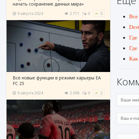
Ещё 
начать сохранение данных мира»
9 августа 2024
2 711
0
0
Все
Des
Где
Где
Как 
Все новые функции в режиме карьеры EA
Ком
FC 25
9 августа 2024
2 096
0
2