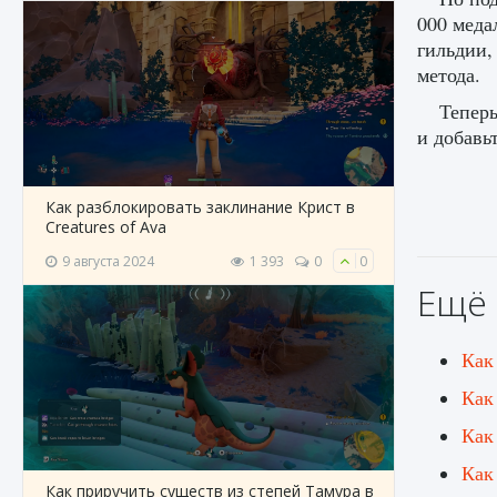
000 меда
гильдии,
метода.
Теперь
и добавь
Как разблокировать заклинание Крист в
Creatures of Ava
9 августа 2024
1 393
0
0
Ещё 
Как
Как
Как
Как
Как приручить существ из степей Тамура в