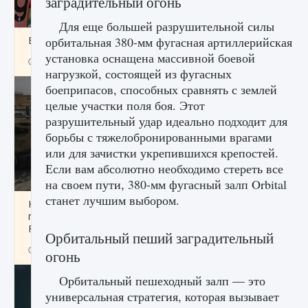
заградительный огонь
Для еще большей разрушительной силы
Входят ли «Милан» и «Интер» в EA FC 25
орбитальная 380-мм фугасная артиллерийская
установка оснащена массивной боевой
9 августа 2024
2 064
0
1
нагрузкой, состоящей из фугасных
боеприпасов, способных сравнять с землей
целые участки поля боя. Этот
разрушительный удар идеально подходит для
борьбы с тяжелобронированными врагами
или для зачистки укрепившихся крепостей.
Если вам абсолютно необходимо стереть все
на своем пути, 380-мм фугасный залп Orbital
станет лучшим выбором.
Как исправить текстовую ошибку
пользовательского интерфейса Delta
Force Hawk Ops
Орбитальный пеший заградительный
9 августа 2024
1 945
0
0
огонь
Орбитальный пешеходный залп — это
универсальная стратегия, которая вызывает