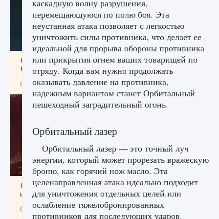
каскадную волну разрушения,
перемещающуюся по полю боя. Эта
неустанная атака позволяет с легкостью
уничтожить силы противника, что делает ее
идеальной для прорыва обороны противника
или прикрытия огнем ваших товарищей по
Как проверить статус сервера Delta Force
Hawk Ops
отряду. Когда вам нужно продолжать
оказывать давление на противника,
9 августа 2024
1 286
0
0
надежным вариантом станет Орбитальный
пешеходный заградительный огонь.
Орбитальный лазер
Орбитальный лазер — это точный луч
энергии, который может прорезать вражескую
броню, как горячий нож масло. Эта
целенаправленная атака идеально подходит
Как приручить существ джунглей Нари в
для уничтожения отдельных целей.или
игре Creatures of Ava
ослабление тяжелобронированных
9 августа 2024
1 218
0
0
противников для последующих ударов.