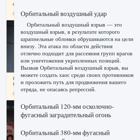
начать сохранение данных мира»
Орбитальный воздушный удар
9 августа 2024
2 711
0
0
Орбитальный воздушный взрыв — это
воздушный взрыв, в результате которого
шрапнельные обломки обрушиваются на цели
внизу. Эта атака по области действия
отлично подходит для рассеяния групп врагов
или уничтожения укрепленных позиций.
Вызвав Орбитальный воздушный взрыв, вы
можете создать хаос среди своих противников
Все новые функции в режиме карьеры EA
и проложить путь для продвижения вашего
FC 25
отряда, не опасаясь репрессий.
9 августа 2024
2 096
0
2
Орбитальный 120-мм осколочно-
фугасный заградительный огонь
Орбитальный 380-мм фугасный