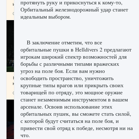
протянуть руку и прикоснуться к кому-то,
игре Creatures of Ava
Орбитальный железнодорожный удар станет
9 августа 2024
1 164
0
0
идеальным выбором.
В заключение отметим, что все
орбитальные пушки в Helldivers 2 предлагают
игрокам широкий спектр возможностей для
борьбы с различными типами вражеских
угроз на поле боя. Если вам нужно
освободить пространство, уничтожить
Как исправить ошибку EA FC 25 beta,
которая не работает
крупные типы врагов или прикрыть своих
товарищей по отряду, это мощное оружие
9 августа 2024
1 370
0
0
станет незаменимым инструментом в вашем
арсенале. Освоив использование этих
орбитальных пушек, вы сможете стать силой,
с которой будут считаться на поле боя, и
привести свой отряд к победе, несмотря ни на
что.