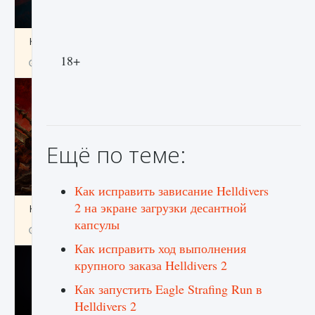
Как создавать предметы в Creatures of Ava
18+
9 августа 2024
1 266
0
0
Ещё по теме:
Как исправить зависание Helldivers
2 на экране загрузки десантной
Как найти Гробницу Изгоев в Diablo 4
капсулы
9 августа 2024
1 337
0
0
Как исправить ход выполнения
крупного заказа Helldivers 2
Как запустить Eagle Strafing Run в
Helldivers 2