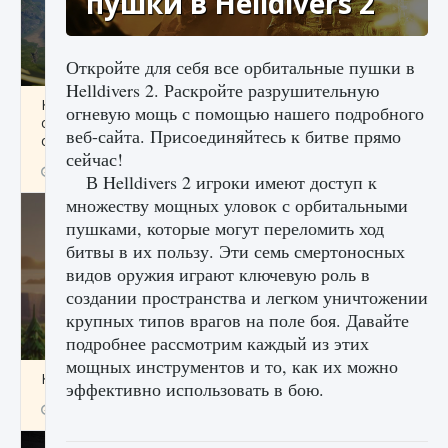
пушки в Helldivers 2
Откройте для себя все орбитальные пушки в
Helldivers 2. Раскройте разрушительную
Как исправить ошибку Palworld «Идет
огневую мощь с помощью нашего подробного
сохранение мира — Невозможно начать
веб-сайта. Присоединяйтесь к битве прямо
сохранение данных мира»
сейчас!
9 августа 2024
2 511
0
0
В Helldivers 2 игроки имеют доступ к
множеству мощных уловок с орбитальными
пушками, которые могут переломить ход
битвы в их пользу. Эти семь смертоносных
видов оружия играют ключевую роль в
создании пространства и легком уничтожении
крупных типов врагов на поле боя. Давайте
подробнее рассмотрим каждый из этих
мощных инструментов и то, как их можно
Как заработать медали лиги Clash of Clans
эффективно использовать в бою.
9 августа 2024
2 599
0
1