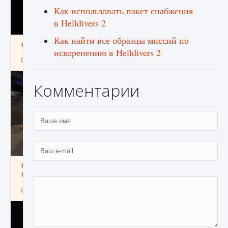
Как использовать пакет снабжения
в Helldivers 2
Как найти все образцы миссий по
Как получить Thunder Egg в Stardew Valley
искоренению в Helldivers 2
9 августа 2024
1 244
0
0
Комментарии
Как исправить неработающие награды For
Honor
9 августа 2024
1 205
0
0