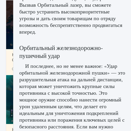
Вызвав Орбитальный лазер, вы сможете
быстро устранить высокоприоритетные
угрозы и дать своим товарищам по отряду
возможность беспрепятственно продвигаться
вперед.
Орбитальный железнодорожно-
пушечный удар
Как разблокировать заклинание Крист в
Creatures of Ava
И последнее, но не менее важное: «Удар
9 августа 2024
1 393
0
0
орбитальной железнодорожной пушки» — это
разрушительная атака на дальней дистанции,
которая может уничтожить крупные силы
противника с высокой точностью. Это
мощное оружие способно нанести огромный
урон удаленным целям, что делает его
идеальным для уничтожения подкреплений
противника или поражения ключевых целей с
безопасного расстояния. Если вам нужно
Как приручить существ из степей Тамура в