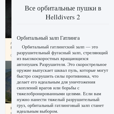
Все орбитальные пушки в
Helldivers 2
Орбитальный залп Гатлинга
лицензии, лиги, команды и стадионы в EA
Орбитальный гатлингский залп — это
FC 25
разрушительный фугасный залп, стреляющий
9 августа 2024
2 395
0
2
из высокоскоростных вращающихся
автопушек Разрушителя. Это скорострельное
оружие выпускает шквал пуль, которые могут
быстро сокрушить силы противника, что
делает его идеальным для уничтожения
скоплений врагов или борьбы с
тяжелобронированными целями. Если вам
нужно нанести тяжелый разрушительный
груз, орбитальный гатлинговый залп станет
Как исправить ошибку Palworld EPalworld
идеальным выбором.
«Идет сохранение мира — Невозможно