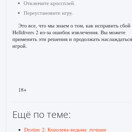
Отключите кроссплей.
Переустановите игру.
Это все, что мы знаем о том, как исправить сбой
Как получить Thunder Egg в Stardew Valley
Helldivers 2 из-за ошибок извлечения. Вы можете
9 августа 2024
1 244
0
0
применить эти решения и продолжать наслаждаться
игрой.
18+
Как исправить неработающие награды For
Honor
9 августа 2024
1 205
0
0
Ещё по теме:
Destiny 2: Королева-ведьма: лучшие