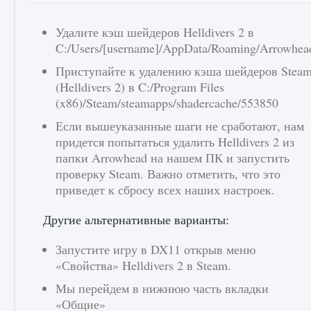
игре Creatures of Ava
Удалите кэш шейдеров Helldivers 2 в
9 августа 2024
1 164
0
0
C:/Users/[username]/AppData/Roaming/Arrowhead
Приступайте к удалению кэша шейдеров Stea
(Helldivers 2) в C:/Program Files
(x86)/Steam/steamapps/shadercache/553850
Если вышеуказанные шаги не сработают, нам
придется попытаться удалить Helldivers 2 из
папки Arrowhead на нашем ПК и запустить
проверку Steam. Важно отметить, что это
Как исправить ошибку EA FC 25 beta,
которая не работает
приведет к сбросу всех наших настроек.
9 августа 2024
1 370
0
0
Другие альтернативные варианты:
Запустите игру в DX11 открыв меню
«Свойства» Helldivers 2 в Steam.
Мы перейдем в нижнюю часть вкладки
«Общие»