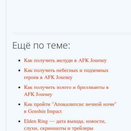
начать сохранение данных мира»
9 августа 2024
2 711
0
0
Ещё по теме:
Как получить желуди в AFK Journey
Как получить небесных и подземных
Все новые функции в режиме карьеры EA
героев в AFK Journey
FC 25
Как получить золото и бриллианты в
9 августа 2024
2 096
0
2
AFK Journey
Как пройти "Апокалипсис вечной ночи"
в Genshin Impact
Elden Ring — дата выхода, новости,
слухи, скриншоты и трейлеры