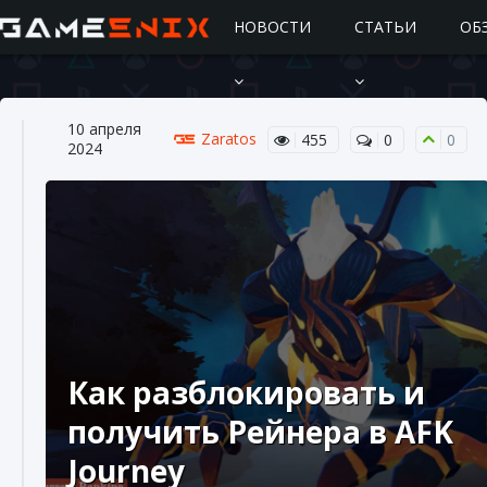
НОВОСТИ
СТАТЬИ
ОБ
10 апреля
Zaratos
455
0
0
2024
Подробное руководство по получению
самоцветов Brawl Stars
10 августа 2024
2 685
0
1
Как разблокировать и
получить Рейнера в AFK
Journey