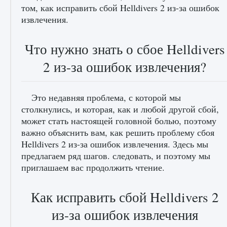
том, как исправить сбой Helldivers 2 из-за ошибок
извлечения.
Что нужно знать о сбое Helldivers
2 из-за ошибок извлечения?
Как разблокировать заклинание Крист в
Это недавняя проблема, с которой мы
Creatures of Ava
столкнулись, и которая, как и любой другой сбой,
может стать настоящей головной болью, поэтому
9 августа 2024
1 393
0
0
важно объяснить вам, как решить проблему сбоя
Helldivers 2 из-за ошибок извлечения. Здесь мы
предлагаем ряд шагов. следовать, и поэтому мы
приглашаем вас продолжить чтение.
Как исправить сбой Helldivers 2
из-за ошибок извлечения
Как приручить существ из степей Тамура в