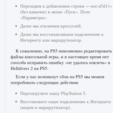
Переходим к добавлению строки «--use-d3d11»
(без кавычек) в меню «Пуск». Поле
Как создавать предметы в Creatures of Ava
«Параметры».
9 августа 2024
1 266
0
0
Далее мы отключим кроссплей.
Далее мы восстанавливаем подключение к
Интернету или маршрутизатор.
К сожалению, на PS5 невозможно редактировать
файлы консольной игры, и в настоящее время нет
способа исправить ошибку «не удалось извлечь» в
Helldivers 2 на PS5.
Как найти Гробницу Изгоев в Diablo 4
Если у нас возникнут сбои на PS5 мы можем
попробовать следующие действия:
9 августа 2024
1 337
0
0
Перезагрузите нашу PlayStation 5.
Восстановите наше подключение к Интернету
(модем и маршрутизатор).