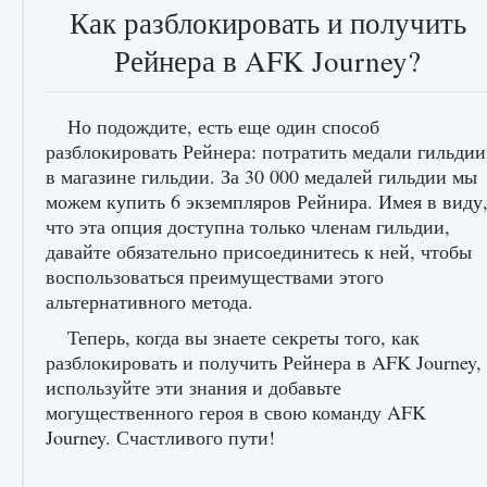
Как разблокировать и получить
Рейнера в AFK Journey?
Но подождите, есть еще один способ
разблокировать Рейнера: потратить медали гильдии
в магазине гильдии. За 30 000 медалей гильдии мы
лицензии, лиги, команды и стадионы в EA
можем купить 6 экземпляров Рейнира. Имея в виду
FC 25
что эта опция доступна только членам гильдии,
9 августа 2024
2 395
0
2
давайте обязательно присоединитесь к ней, чтобы
воспользоваться преимуществами этого
альтернативного метода.
Теперь, когда вы знаете секреты того, как
разблокировать и получить Рейнера в AFK Journey,
используйте эти знания и добавьте
могущественного героя в свою команду AFK
Journey. Счастливого пути!
Как исправить ошибку Palworld EPalworld
«Идет сохранение мира — Невозможно