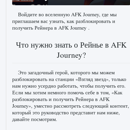
Войдите во вселенную AFK Journey, где мы
приглашаем вас узнать, как разблокировать и
получить Рейнера в AFK Journey .
Как исправить ошибку Palworld «Идет
сохранение мира — Невозможно начать
сохранение данных мира»
Что нужно знать о Рейнье в AFK
9 августа 2024
2 511
0
0
Journey?
Это загадочный герой, которого мы можем
разблокировать на станции «Взгляд звезд», только
нам нужно усердно работать, чтобы получить его.
Если мы хотим немного помочь себе в том, «Как
разблокировать и получить Рейнера в AFK
Journey», уместно рассмотреть следующий контент,
Как заработать медали лиги Clash of Clans
который это руководство представит нам ниже,
давайте посмотрим.
9 августа 2024
2 599
0
1