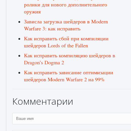
ролики для нового дополнительного
оружия
Зависла загрузка шейдеров в Modern
Warfare 3: как исправить
Как исправить сбой при компиляции
Как разблокировать чертеж счастливого
оружия в MW3 и Warzone
шейдеров Lords of the Fallen
9 августа 2024
1 151
0
0
Как исправить компиляцию шейдеров в
Dragon’s Dogma 2
Как исправить зависание оптимизации
шейдеров Modern Warfare 2 на 99%
Комментарии
Все новые функции Ultimate Team в EA FC
25
9 августа 2024
1 297
0
0