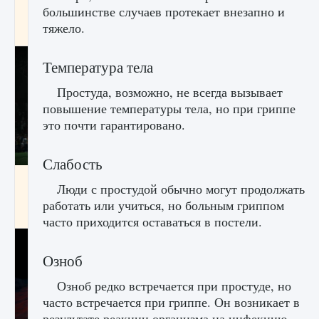
игре Creatures of Ava
большинстве случаев протекает внезапно и
тяжело.
9 августа 2024
1 164
0
0
Температура тела
Простуда, возможно, не всегда вызывает
повышение температуры тела, но при гриппе
это почти гарантировано.
Слабость
Как исправить ошибку EA FC 25 beta,
Люди с простудой обычно могут продолжать
которая не работает
работать или учиться, но больным гриппом
9 августа 2024
1 370
0
0
часто приходится оставаться в постели.
Озноб
Озноб редко встречается при простуде, но
часто встречается при гриппе. Он возникает в
результате реакции организма на инфекцию.