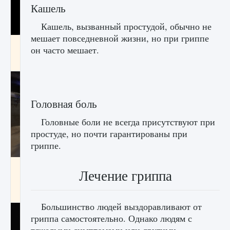
Кашель
Кашель, вызванный простудой, обычно не
мешает повседневной жизни, но при гриппе
Как получить Thunder Egg в Stardew Valley
он часто мешает.
9 августа 2024
1 244
0
0
Головная боль
Головные боли не всегда присутствуют при
простуде, но почти гарантированы при
гриппе.
Как исправить неработающие награды For
Лечение гриппа
Honor
9 августа 2024
1 205
0
0
Большинство людей выздоравливают от
гриппа самостоятельно. Однако людям с
тяжелыми симптомами или другими