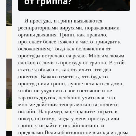
от гриппа?
И простуда, и грипп вызываются
респираторными вирусами, поражающими
Как исправить ошибку Palworld «Идет
органы дыхания. Грипп, как правило,
сохранение мира — Невозможно начать
протекает более тяжело и часто приводит к
сохранение данных мира»
осложнениям, тогда как осложнения от
9 августа 2024
2 511
0
0
простуды встречаются редко. Многим людям
сложно отличить простуду от гриппа. В этой
статье я объясню, как отличить эти два
понятия. Важно отметить, что будь то
простуда или грипп, лучше оставаться дома,
чтобы не ухудшить свое состояние и не
заразить других, особенно учитывая, что
многие действия теперь можно выполнять
онлайн. Например, мне нравится играть в
Как заработать медали лиги Clash of Clans
покер, поэтому, когда у меня простуда или
грипп, я играйте в онлайн-казино за
9 августа 2024
2 599
0
1
пределами Великобритании не выходя из дома.