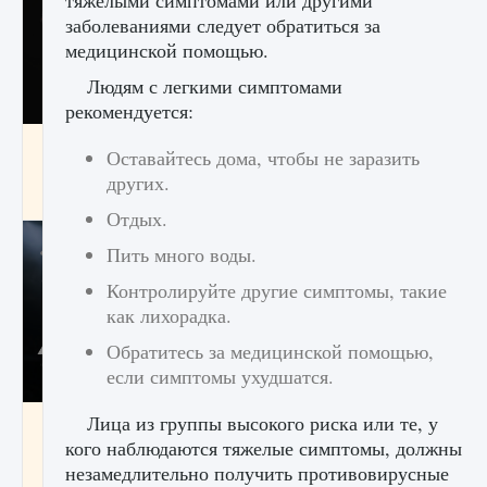
заболеваниями следует обратиться за
медицинской помощью.
Людям с легкими симптомами
рекомендуется:
Как разблокировать чертеж счастливого
Оставайтесь дома, чтобы не заразить
оружия в MW3 и Warzone
других.
9 августа 2024
1 151
0
0
Отдых.
Пить много воды.
Контролируйте другие симптомы, такие
как лихорадка.
Обратитесь за медицинской помощью,
если симптомы ухудшатся.
Лица из группы высокого риска или те, у
Все новые функции Ultimate Team в EA FC
25
кого наблюдаются тяжелые симптомы, должны
незамедлительно получить противовирусные
9 августа 2024
1 297
0
0