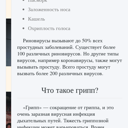
начать сохранение данных мира»
Заложенность носа
9 августа 2024
2 711
0
0
Кашель
Охриплость голоса
Риновирусы вызывают до 50% всех
простудных заболеваний. Существует более
100 различных риновирусов. Но другие типы
вирусов, например коронавирусы, также могут
вызывать простуду. Всего простуду могут
Все новые функции в режиме карьеры EA
вызвать более 200 различных вирусов.
FC 25
9 августа 2024
2 096
0
2
Что такое грипп?
«Грипп» — сокращение от гриппа, и это
очень заразная вирусная инфекция
дыхательных путей. Тяжесть гриппозной
инфекции может варьироваться. Врачи