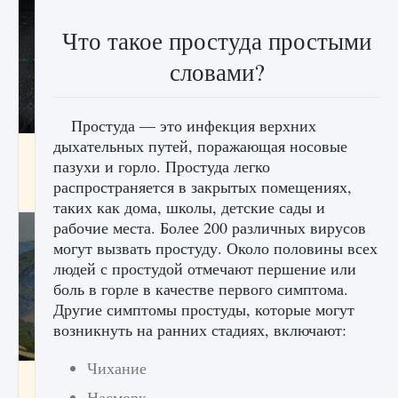
Что такое простуда простыми
словами?
Простуда — это инфекция верхних
дыхательных путей, поражающая носовые
лицензии, лиги, команды и стадионы в EA
пазухи и горло. Простуда легко
FC 25
распространяется в закрытых помещениях,
9 августа 2024
2 395
0
2
таких как дома, школы, детские сады и
рабочие места. Более 200 различных вирусов
могут вызвать простуду. Около половины всех
людей с простудой отмечают першение или
боль в горле в качестве первого симптома.
Другие симптомы простуды, которые могут
возникнуть на ранних стадиях, включают:
Чихание
Как исправить ошибку Palworld EPalworld
«Идет сохранение мира — Невозможно
Насморк