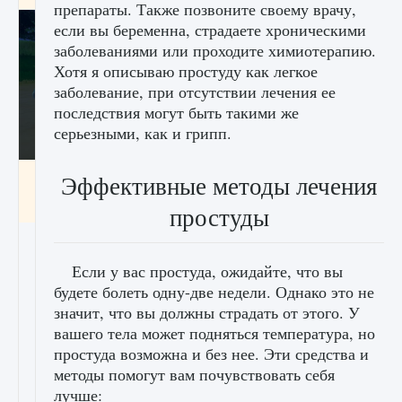
препараты. Также позвоните своему врачу,
если вы беременна, страдаете хроническими
заболеваниями или проходите химиотерапию.
Хотя я описываю простуду как легкое
заболевание, при отсутствии лечения ее
последствия могут быть такими же
серьезными, как и грипп.
Как включить чат в Fortnite
Эффективные методы лечения
9 августа 2024
1 335
0
0
простуды
Если у вас простуда, ожидайте, что вы
будете болеть одну-две недели. Однако это не
значит, что вы должны страдать от этого. У
вашего тела может подняться температура, но
простуда возможна и без нее. Эти средства и
методы помогут вам почувствовать себя
лучше: