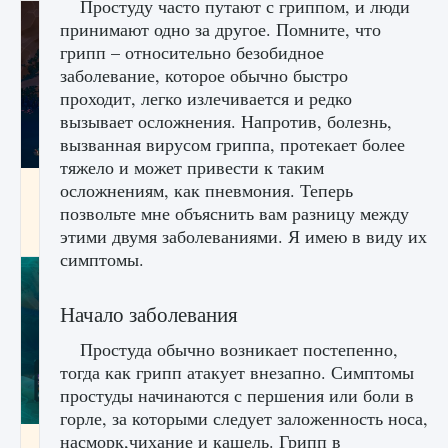
Простуду часто путают с гриппом, и люди
принимают одно за другое. Помните, что
грипп – относительно безобидное
заболевание, которое обычно быстро
проходит, легко излечивается и редко
вызывает осложнения. Напротив, болезнь,
вызванная вирусом гриппа, протекает более
тяжело и может привести к таким
Как разблокировать заклинание Крист в
осложнениям, как пневмония. Теперь
Creatures of Ava
позвольте мне объяснить вам разницу между
этими двумя заболеваниями. Я имею в виду их
9 августа 2024
1 393
0
0
симптомы.
Начало заболевания
Простуда обычно возникает постепенно,
тогда как грипп атакует внезапно. Симптомы
простуды начинаются с першения или боли в
горле, за которыми следует заложенность носа,
насморк,чихание и кашель. Грипп в
Как приручить существ из степей Тамура в