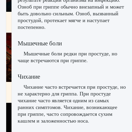
Озноб при гриппе обычно внезапный и может
быть довольно сильным. Озноб, вызванный
Как создавать предметы в Creatures of Ava
простудой, протекает мягче и наступает
постепенно.
9 августа 2024
1 266
0
0
Мышечные боли
Мышечные боли редки при простуде, но
чаще встречаются при гриппе.
Чихание
Чихание часто встречается при простуде, но
Как найти Гробницу Изгоев в Diablo 4
не характерно для гриппа. При простуде
9 августа 2024
1 337
0
0
чихание часто является одним из самых
ранних симптомов. Чихание, возникающее
при гриппе, часто сопровождается сухим
кашлем и заложенностью носа.