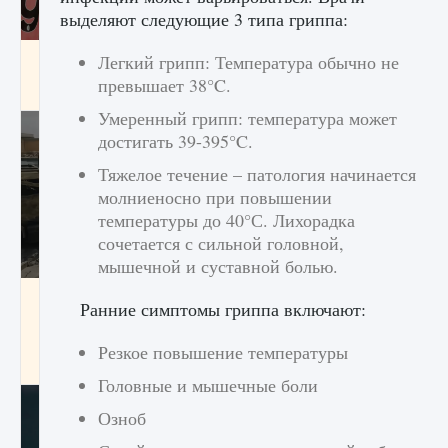
выделяют следующие 3 типа гриппа:
Входят ли «Милан» и «Интер» в EA FC 25
Легкий грипп: Температура обычно не
превышает 38°C.
9 августа 2024
2 064
0
1
Умеренный грипп: температура может
достигать 39-395°C.
Тяжелое течение – патология начинается
молниеносно при повышении
температуры до 40°С. Лихорадка
сочетается с сильной головной,
мышечной и суставной болью.
Как исправить текстовую ошибку
Ранние симптомы гриппа включают:
пользовательского интерфейса Delta
Force Hawk Ops
Резкое повышение температуры
9 августа 2024
1 945
0
0
Головные и мышечные боли
Озноб