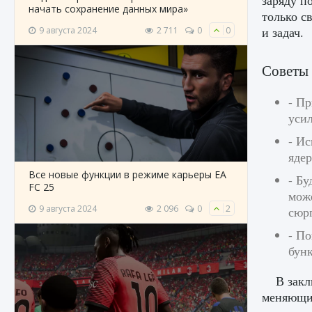
заряду п
начать сохранение данных мира»
только с
и задач.
9 августа 2024
2 711
0
0
Советы 
- Пр
усил
- Ис
яде
Все новые функции в режиме карьеры EA
- Бу
FC 25
може
9 августа 2024
2 096
0
2
сюр
- По
бунк
В закл
меняющий