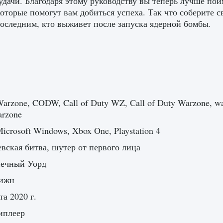
удачи. Благодаря этому руководству вы теперь лучше пой
которые помогут вам добиться успеха. Так что соберите 
последним, кто выживет после запуска ядерной бомбы.
rzone, CODW, Call of Duty WZ, Call of Duty Warzone, war
arzone
icrosoft Windows, Xbox One, Playstation 4
вская битва, шутер от первого лица
нечный Уорд
ижн
та 2020 г.
иплеер