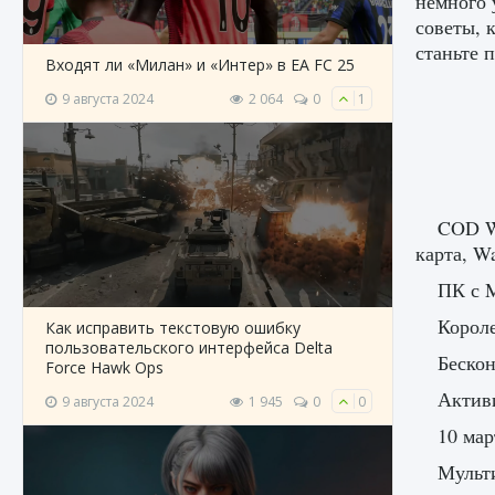
немного 
советы, 
станьте 
Входят ли «Милан» и «Интер» в EA FC 25
9 августа 2024
2 064
0
1
COD Wa
карта, W
ПК с M
Короле
Как исправить текстовую ошибку
пользовательского интерфейса Delta
Беско
Force Hawk Ops
Актив
9 августа 2024
1 945
0
0
10 мар
Мульт