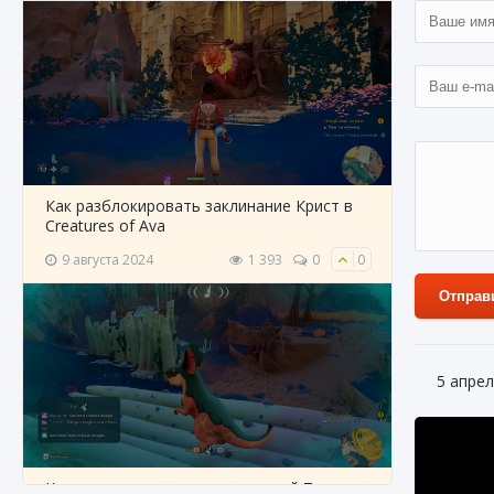
Как разблокировать заклинание Крист в
Creatures of Ava
9 августа 2024
1 393
0
0
Отправ
5 апрел
Как приручить существ из степей Тамура в