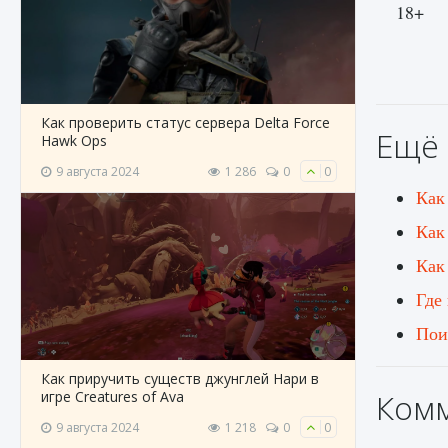
18+
Как проверить статус сервера Delta Force
Ещё 
Hawk Ops
9 августа 2024
1 286
0
0
Как
Как
Как
Где
Пои
Как приручить существ джунглей Нари в
Ком
игре Creatures of Ava
9 августа 2024
1 218
0
0