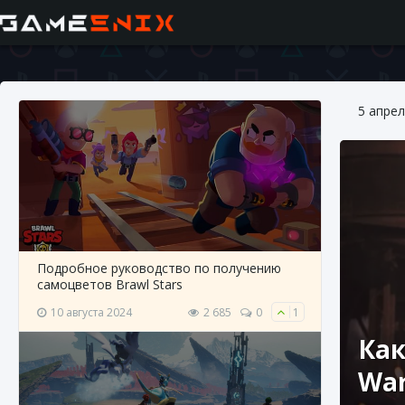
5 апрел
Подробное руководство по получению
самоцветов Brawl Stars
10 августа 2024
2 685
0
1
Как
Wa