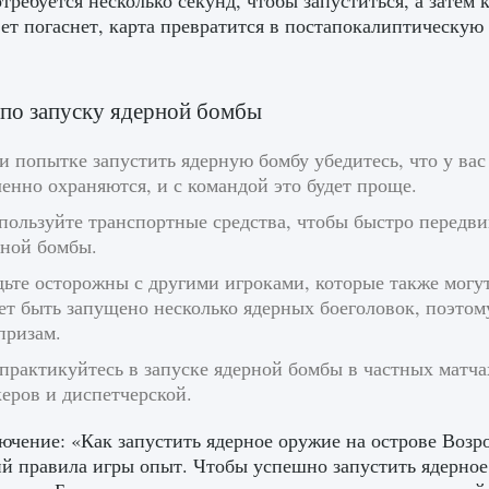
отребуется несколько секунд, чтобы запуститься, а затем
вет погаснет, карта превратится в постапокалиптическую
по запуску ядерной бомбы
и попытке запустить ядерную бомбу убедитесь, что у вас
енно охраняются, и с командой это будет проще.
пользуйте транспортные средства, чтобы быстро передвиг
рной бомбы.
дьте осторожны с другими игроками, которые также могу
т быть запущено несколько ядерных боеголовок, поэтому
призам.
практикуйтесь в запуске ядерной бомбы в частных матча
еров и диспетчерской.
ючение: «Как запустить ядерное оружие на острове Воз
 правила игры опыт. Чтобы успешно запустить ядерное 