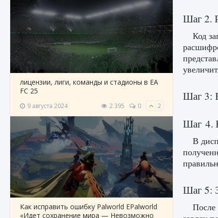
Шаг 2. 
Код за
расшифро
представ
увеличит
лицензии, лиги, команды и стадионы в EA
FC 25
Шаг 3: 
9 августа 2024
2 395
0
2
Шаг 4. 
В дисп
полученн
правильн
Шаг 5: 
После 
Как исправить ошибку Palworld EPalworld
«Идет сохранение мира — Невозможно