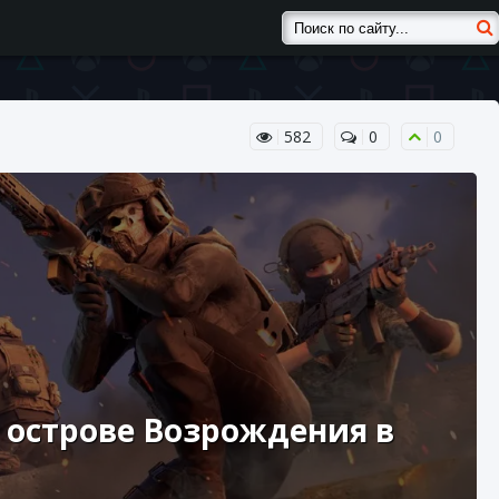
582
0
0
 острове Возрождения в