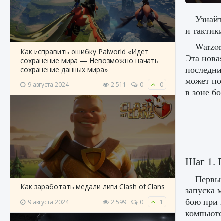
Узнайт
и тактик
Warzon
Как исправить ошибку Palworld «Идет
Эта нова
сохранение мира — Невозможно начать
последни
сохранение данных мира»
может по
9 августа 2024
2 511
0
0
в зоне б
Шаг 1. 
Первым
Как заработать медали лиги Clash of Clans
запуска 
бою при 
9 августа 2024
2 599
0
1
компьюте