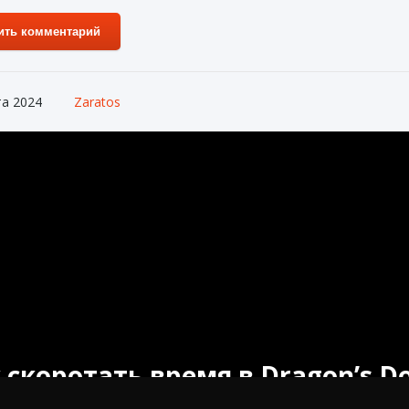
ить комментарий
та 2024
Zaratos
 скоротать время в Dragon’s D