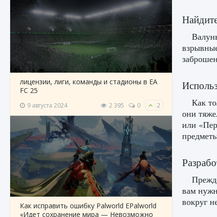
Найдите
Валун
взрывные
заброшен
лицензии, лиги, команды и стадионы в EA
Использ
FC 25
Как то
9 августа 2024
2 395
0
2
они тяже
или «Пер
предметы
Разрабо
Прежде
вам нужн
вокруг не
Как исправить ошибку Palworld EPalworld
«Идет сохранение мира — Невозможно