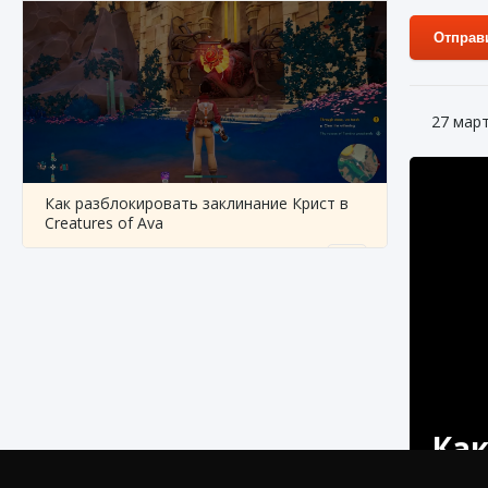
Отправ
27 мар
Как разблокировать заклинание Крист в
Creatures of Ava
9 августа 2024
1 393
0
0
Как
Как приручить существ из степей Тамура в