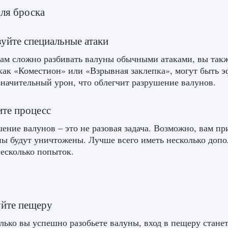
ля броска
уйте специальные атаки
ам сложно разбивать валуны обычными атаками, вы такж
как «Коместион» или «Взрывная заклепка», могут быть 
значительный урон, что облегчит разрушение валунов.
те процесс
ение валунов – это не разовая задача. Возможно, вам пр
ны будут уничтожены. Лучше всего иметь несколько допо
несколько попыток.
уйте пещеру
лько вы успешно разобьете валуны, вход в пещеру стане