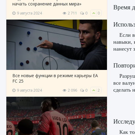
начать сохранение данных мира»
Время д
9 августа 2024
2 711
0
0
Использ
Если в
навыки, 
нанесут 
Повтори
Разруш
Все новые функции в режиме карьеры EA
FC 25
все валу
сделать 
9 августа 2024
2 096
0
2
Исслед
Как то