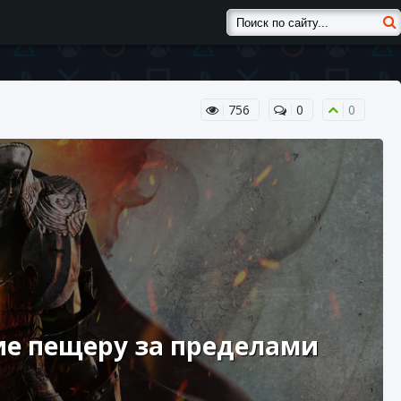
756
0
0
ие пещеру за пределами