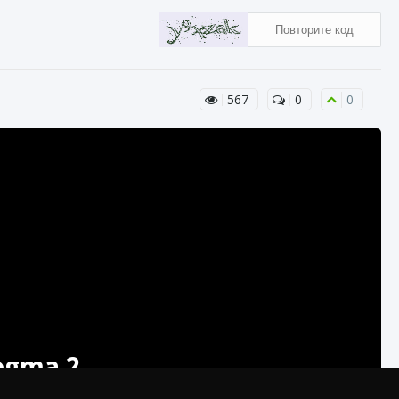
567
0
0
ogma 2