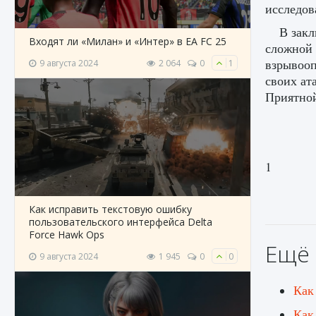
исследов
В закл
Входят ли «Милан» и «Интер» в EA FC 25
сложной 
взрывооп
9 августа 2024
2 064
0
1
своих ат
Приятной
1
Как исправить текстовую ошибку
пользовательского интерфейса Delta
Force Hawk Ops
Ещё 
9 августа 2024
1 945
0
0
Как
Как