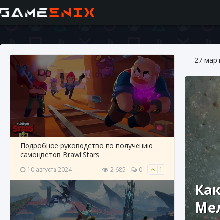
27 мар
Подробное руководство по получению
самоцветов Brawl Stars
10 августа 2024
2 685
0
1
Как
Мел