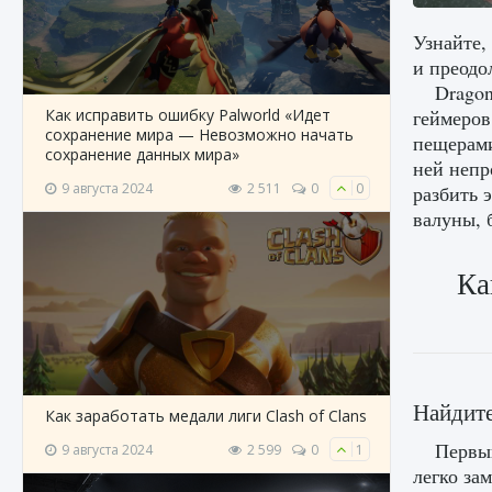
Узнайте,
и преодо
Dragon
Как исправить ошибку Palworld «Идет
геймеров
сохранение мира — Невозможно начать
пещерами
сохранение данных мира»
ней непр
9 августа 2024
2 511
0
0
разбить 
валуны, 
Ка
Найдит
Как заработать медали лиги Clash of Clans
Первый
9 августа 2024
2 599
0
1
легко за