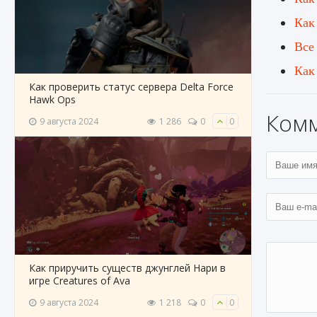
Как
Все
Как
Как проверить статус сервера Delta Force
Hawk Ops
Ком
9 августа 2024
1 286
0
0
Как приручить существ джунглей Нари в
игре Creatures of Ava
9 августа 2024
1 218
0
0